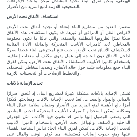
الهيكلي، يُمكن لفرق البناء تحديد المشاكل مُبكرًا واتخاذ الإجراءات
التصحيحية اللازمة لمنع المزيد من الأضرار.
استكشاف الأنفاق تحت الأرض
تتضمن العديد من مشاريع البناء إنشاء أو تجديد أنفاق تحت الأرض
لأغراض النقل أو المرافق أو غيرها. قد يكون استكشاف هذه الأنفاق
صعبًا نظرًا لظروفها المظلمة والضيقة، والتي غالبًا ما تكون محفوفة
بالمخاطر. تُعد كاميرات الأنابيب المتحركة والمائلة الأداة المثالية
لاستكشاف الأنفاق تحت الأرض، حيث تتيح لمحترفي البناء فحصًا بصريًا
لداخل الأنفاق دون الحاجة إلى عمل يدوي مكثف أو معدات إضافية.
باستخدام كاميرا الأنابيب لاستكشاف الأنفاق تحت الأرض، يمكن لفرق
البناء جمع معلومات قيّمة حول حالة الأنفاق، وتحديد المخاطر المحتملة،
والتخطيط للإصلاحات أو التحسينات اللازمة.
تحديد الإصابة بالآفات
تُشكل الإصابة بالآفات مشكلةً كبيرةً لمشاريع البناء، إذ تُلحق أضرارًا
بالمباني والمواد والمعدات. يُعدّ تحديد الإصابة بالآفات ومعالجتها مُبكرًا
أمرًا بالغ الأهمية لمنع المزيد من الأضرار وضمان سلامة عمال البناء
وسكانه. يُمكن استخدام كاميرات الأنابيب المتحركة لفحص المناطق
التي يصعب الوصول إليها والتي قد تختبئ فيها الآفات، مثل الجدران
الداخلية والأسقف والهياكل تحت الأرض. باستخدام كاميرا الأنابيب
لتحديد الإصابة بالآفات، يُمكن لفرق البناء اتخاذ تدابير استباقية للقضاء
عليها ومنع حدوث إصابات مُستقبلية، مما يُوفر الوقت والمال على