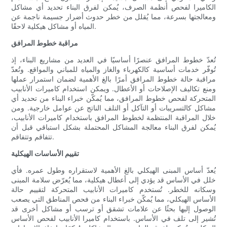
الكاميرا لفحص أنظمة الصرف، يُمكن لفرق البناء تحديد أي مشاكل
ومعالجتها بسرعة، مما يُقلل من خطر حدوث أضرار جسيمة ناجمة عن
المياه أو مشاكل هيكلية لاحقًا.
مراقبة خطوط المرافق
تُعدّ خطوط المرافق عنصرًا أساسيًا في العديد من مشاريع البناء، إذ
تُوفّر خدمات أساسية كالكهرباء والغاز والمياه للمباني والمواقع. وتُعدّ
مراقبة حالة خطوط المرافق أمرًا بالغ الأهمية لضمان استمرار عملها
ومنع تكاليف الإصلاحات أو الأعطال. ويمكن استخدام كاميرات الأنابيب
المتحركة لفحص خطوط المرافق، مما يُمكّن خبراء البناء من تحديد أي
مشاكل كالتسريبات أو التآكل أو التلف الناتج عن عوامل خارجية. ومن
خلال المراقبة المنتظمة لخطوط المرافق باستخدام كاميرات الأنابيب،
يُمكن لفرق البناء معالجة المشاكل المحتملة بشكل استباقي قبل أن
تتفاقم وتتفاقم.
تقييم الأساسات الهيكلية
يُعدّ أساس المبنى الهيكلي بالغ الأهمية لاستقراره وطول عمره. فأي
خلل في الأساس قد يؤدي إلى أعطال هيكلية، مما يُعرّض سلامة المبنى
وسكانه للخطر. تُستخدم كاميرات الأنابيب المتحركة لتقييم حالة
الأساس الهيكلي، مما يُمكّن خبراء البناء من فحص المناطق التي يصعب
الوصول إليها بحثًا عن علامات تشقق أو ترسب أو مشاكل أخرى قد
تُشير إلى تلف في الأساس. باستخدام كاميرا الأنابيب لفحص الأساس