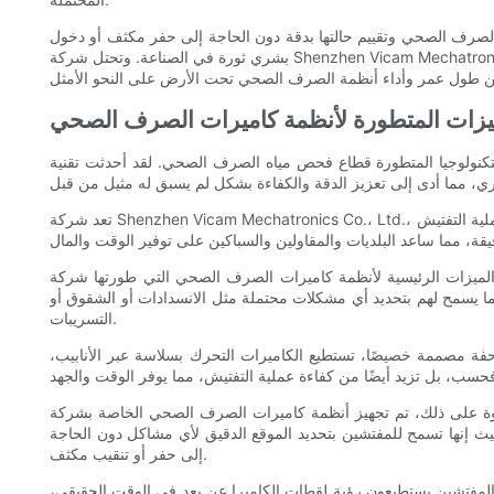
لصرف الصحي وتقييم حالتها بدقة دون الحاجة إلى حفر مكثف أو دخول
بشري ثورة في الصناعة. وتحتل شركة Shenzhen Vicam Mechatronics Co., Ltd، بفضل تكنولوجيتها المتطورة، مكانة رائدة في هذه الثورة، حيث تساعد الشركات والبلديات على تعزيز الدقة والكفاءة في عمليات الصرف
زات المتطورة لأنظمة كاميرات الصرف الصحي
لتكنولوجيا المتطورة قطاع فحص مياه الصرف الصحي. لقد أحدثت تقنية
تعد شركة Shenzhen Vicam Mechatronics Co.، Ltd.، المزود الرائد لأنظمة فحص المجاري، رائدة في تطوير أحدث تقنيات كاميرات المجاري وأجهزة تحديد المواقع. ولم تساهم حلولهم المبتكرة في تبسيط عملية التفتيش
أنظمة كاميرات الصرف الصحي التي طورتها شركة Shenzhen Vicam Mechatronics Co., Ltd. تتمثل قدرتها على تسجيل الفيديو عالي الدقة في: تم تجهيز هذه الأنظمة بكاميرات CCD
ا يسمح لهم بتحديد أي مشكلات محتملة مثل الانسدادات أو الشقوق أو
التسريبات.
ة مصممة خصيصًا، تستطيع الكاميرات التحرك بسلاسة عبر الأنابيب،
 ذلك، تم تجهيز أنظمة كاميرات الصرف الصحي الخاصة بشركة Shenzhen Vicam Mechatronics Co.، Ltd. بأجهزة تحديد مواقع متقدمة تمكن من التعرف الدقيق ورسم خرائط شبكة الصرف الصحي تحت
حيث إنها تسمح للمفتشين بتحديد الموقع الدقيق لأي مشاكل دون الحاجة
إلى حفر أو تنقيب مكثف.
 المفتشين يستطيعون رؤية لقطات الكاميرا عن بعد في الوقت الحقيقي،