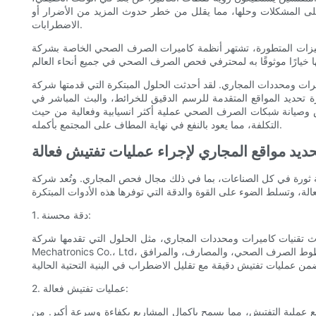
 على المشكلات وحلها، مما يقلل من خطر حدوث المزيد من الأضرار أو
الاضطرابات.
أنظمة كاميرات الصرف الصحي الخاصة بشركة Shenzhen Vicam Mechatronics Co., Ltd. بمتانتها وموثوقيتها. تم تصميم الكاميرات لتتحمل الظروف القاسية، مثل تدفقات المياه
لحلول المبتكرة التي قدمتها شركة Shenzhen Vicam Mechatronics Co., Ltd. ثورة حقيقية في صناعة فحص مياه الصرف الصحي،
زة تحديد المواقع المتقدمة للرسم الدقيق للخرائط، والبث المباشر في
حص وصيانة شبكات الصرف الصحي عملية أكثر انسيابية وفعالية من حيث
التكلفة، مما يعود بالنفع في نهاية المطاف على المجتمع بأكمله.
حديد مواقع المجاري لإجراء عمليات تفتيش فعالة
جال فحص المجاري. وتُعد شركة Shenzhen Vicam Mechatronics Co., Ltd، وهي الشركة الرائدة في توفير تكنولوجيا كاميرات
1. دقة محسنة:
كاميرات ومحددات المجاري، مثل الحلول التي تقدمها شركة Shenzhen Vicam
Mechatronics Co.، Ltd، وصلت الدقة إلى مستويات غير مسبوقة. تتيح هذه الأدوات الحديثة للمفتشين التنقل بسهولة في الأنظمة الموجودة تحت الأرض، وتتبع الموقع الدقيق لخطوط الصرف الصحي، والمصارف، والمرافق
2. عمليات تفتيش فعالة:
 عملية التفتيش، مما يسمح بإكمال المشاريع بكفاءة وسرعة أكبر. من