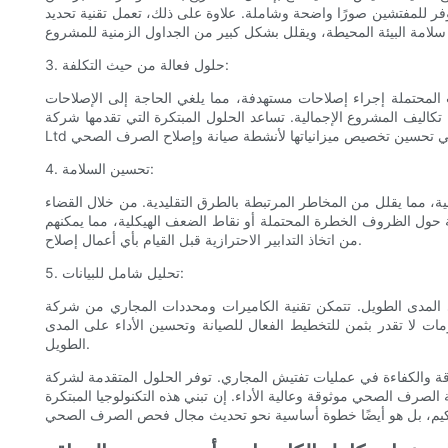
وفر للمفتشين صورًا واضحة وشاملة. علاوة على ذلك، تعمل تقنية تحديد
3. حلول فعالة من حيث التكلفة:
ت المحتملة إجراء إصلاحات مستهدفة، مما يلغي الحاجة إلى الإصلاحات
لية. تساعد الحلول المبتكرة التي تقدمها شركة Shenzhen Vicam Mechatronics Co.,
4. تحسين السلامة:
ية، مما يقلل من المخاطر المرتبطة بالطرق التقليدية. من خلال القضاء
مة حول الظروف الخطرة المحتملة أو نقاط الضعف الهيكلية، مما يمكنهم
من اتخاذ التدابير الاحترازية قبل القيام بأي أعمال إصلاح.
5. تحليل شامل للبيانات:
ن تقنية الكاميرات ومحددات المجاري من شركة Shenzhen Vicam Mechatronics Co., Ltd. من
مات لا تقدر بثمن للتخطيط الفعال للصيانة وتحسين الأداء على المدى
الطويل.
يش المجاري. توفر الحلول المتقدمة لشركة Shenzhen Vicam Mechatronics Co.، Ltd رسم خرائط
صرف الصحي موثوقة وعالية الأداء. إن تبني هذه التكنولوجيا المبتكرة