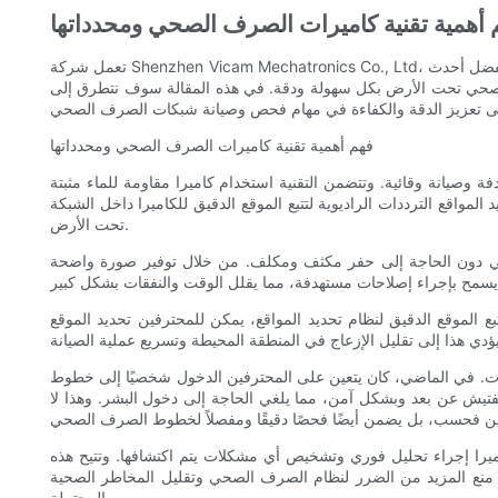
 أهمية تقنية كاميرات الصرف الصحي ومحدداتها
تعمل شركة Shenzhen Vicam Mechatronics Co., Ltd، وهي الشركة الرائدة في تقديم حلول تكنولوجيا التفتيش المبتكرة، على إحداث ثورة في طريقة إجراء عمليات فحص وصيانة شبكات الصرف الصحي. بفضل أحدث
الصحي تحت الأرض بكل سهولة ودقة. في هذه المقالة سوف نتطرق إلى
فهم أهمية تقنية كاميرات الصرف الصحي ومحدداتها
وصيانة وقائية. وتتضمن التقنية استخدام كاميرا مقاومة للماء مثبتة
قع الترددات الراديوية لتتبع الموقع الدقيق للكاميرا داخل الشبكة
تحت الأرض.
حي دون الحاجة إلى حفر مكثف ومكلف. من خلال توفير صورة واضحة
بع الموقع الدقيق لنظام تحديد المواقع، يمكن للمحترفين تحديد الموقع
بات. في الماضي، كان يتعين على المحترفين الدخول شخصيًا إلى خطوط
فتيش عن بعد وبشكل آمن، مما يلغي الحاجة إلى دخول البشر. وهذا لا
ميرا إجراء تحليل فوري وتشخيص أي مشكلات يتم اكتشافها. وتتيح هذه
 منع المزيد من الضرر لنظام الصرف الصحي وتقليل المخاطر الصحية
المحتملة.