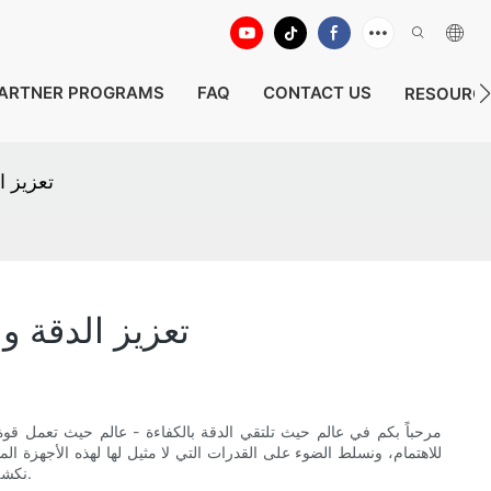
ARTNER PROGRAMS
FAQ
CONTACT US
RESOURC
تعزيز 
تعزيز الدقة 
مرحباً بكم في عالم حيث تلتقي الدقة بالكفاءة - عالم حيث تعمل قوة
للاهتمام، ونسلط الضوء على القدرات التي لا مثيل لها لهذه الأجهزة ال
نكشف عن الاحتمالات ونكشف عن الفوائد غير العادية لتكنولوجيا كاميرا المجاري ومحدداتها. استعد للانطلاق في رحلة ستغير فهمك للاستكشاف تحت الأرض.