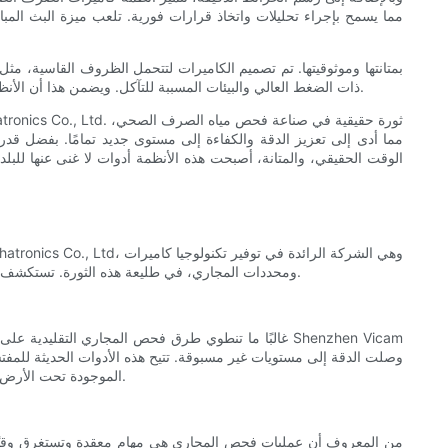
مما يسمح بإجراء تحليلات واتخاذ قرارات فورية. تلعب ميزة البث الم
ذات الضغط العالي والبيئات المسببة للتآكل. ويضمن هذا أن الأنظمة يمكنها الاستمرار في تقديم نتائج دقيقة حتى في المواقف الصعبة، مما يجعلها خيارًا موثوقًا به لمحترفي فحص الصرف الصحي في جميع أنحاء العالم.
مما أدى إلى تعزيز الدقة والكفاءة إلى مستوى جديد تمامًا. بفضل قدرت
الوقت الحقيقي، والمتانة، أصبحت هذه الأنظمة أدوات لا غنى عنها لل
ومحددات المجاري، في طليعة هذه الثورة. تستكشف هذه المقالة فوائد استخدام تقنية تحديد مواقع المجاري لإجراء عمليات تفتيش فعالة، وتسلط الضوء على القوة والدقة التي توفرها هذه الأدوات المبتكرة.
غالبًا ما تنطوي طرق فحص المجاري التقليدية على تخم
الموجودة تحت الأرض. تعمل تقنية تحديد المواقع المتقدمة على تحديد الموضع الدقيق للكاميرا، مما يضمن عمليات تفتيش دقيقة مع تقليل الاضطراب في البنية التحتية الحالية.
من المعروف أن عمليات فحص المجاري هي مهام معقدة وتستغرق وقتًا طو