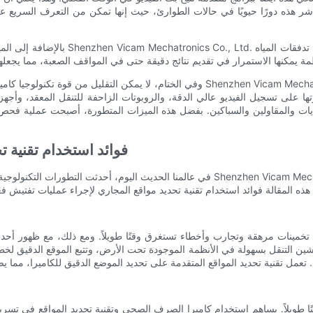
باشر هذه دورًا حيويًا في حالات الطوارئ، حيث إنها تمكن من التعرف السريع
بالإضافة إلى الميزات المتطورة، تشتهر 
وفي الختام، لا يمكن التقليل من قوة تكنولوجيا كاميرات ومحددات المجاري. لقد أحدثت ا
ها على تسجيل الفيديو عالي الدقة، والروبوتات الزاحفة للتنقل المعقد، وأجه
بلديات والمقاولين والسباكين. بفضل هذه الميزات المتطورة، أصبحت عملية ف
فوائد استخدام تقنية ت
في عالمنا الحديث اليوم، أحدثت التطورات التكنولوجية ثورة في كل الصناعات، بما في ذلك م
ينات مرهقة وتجارب وأخطاء تستغرق وقتًا طويلاً. ومع ذلك، مع ظهور أحدث تقنيات 
يلاً. يساهم استخدام كاميرا الصرف الصحي وتقنية تحديد المواقع في تسريع