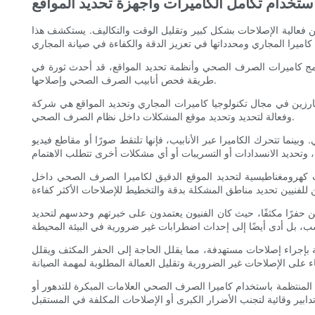
ستخدام تكامل الكاميرات وأجهزة تحديد المواقع
 فعالية الإصلاحات بشكل كبير وتقليل الوقت والتكاليف. يستكشف هذا
ا دمج كاميرات الصرف الصحي وأنظمة تحديد المواقع، قد أحدث ثورة في
طريقة فحص أنابيب الصرف الصحي وإصلاحها.
ولوجيا كاميرات المجاري وتحديد المواقع هي شركة Shenzhen Vicam Mechatronics Co., Ltd. ساعدت حلولهم المبتكرة في تحويل صيانة الصرف الصحي من خلال توفير طرق دقيقة
وفعالة لتحديد وتحديد موقع المشكلات داخل نظام الصرف الصحي.
ينما تتحرك الكاميرا عبر الأنابيب، فإنها تلتقط صورًا أو مقاطع فيديو
 كهرومغناطيسية لتحديد الموقع الدقيق لكاميرا الصرف الصحي داخل
 حفرًا مكثفًا، حيث كان الفنيون يعتمدون على خبرتهم وحدسهم لتحديد
ة بإجراء إصلاحات مستهدفة، مما يقلل الحاجة إلى الحفر المكثف ويقلل
المنتظمة باستخدام كاميرا الصرف الصحي العلامات المبكرة للتدهور أو