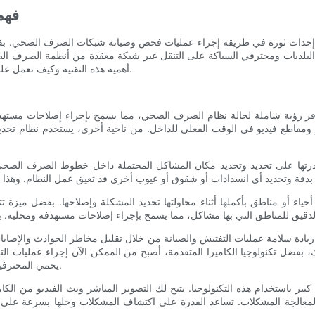
فهم
 البلديات ومحترفي السباكة على التنقل عبر شبكة معقدة من أنظمة الصرف 
أهمية هذه التقنية وكيف تعمل على تعزيز الدقة والكفاءة في مهام فحص وصيانة شبكات الصرف الصحي.
توفر رؤية شاملة لحالة نظام الصرف الصحي، مما يسمح بإجراء إصلاحات مستهدفة 
ع فيديو في الوقت الفعلي للداخل. من ناحية أخرى، يستخدم نظام تحديد الموا
 قدرتها على تحديد وتحديد مكان المشاكل المحتملة داخل خطوط الصرف الص
حياء أو مناطق بأكملها أثناء محاولتها تحديد المشكلة وإصلاحها. بفضل ميزة تت
ادة سلامة عمليات التفتيش والصيانة من خلال تقليل مخاطر الحوادث والإصا
بفضل تكنولوجيا الكاميرا المتقدمة، أصبح من الممكن الآن إجراء عمليات الت
يحمي المحترفين فحسب، بل يضمن أيضًا فحصًا دقيقًا ومفصلاً لخطوط الصرف الصحي.
 باستخدام هذه التكنولوجيا. يتيح لك التصوير المباشر وبث الفيديو من الكا
 لمعالجة المشكلات. تساعد القدرة على اكتشاف المشكلات وحلها بسرعة على