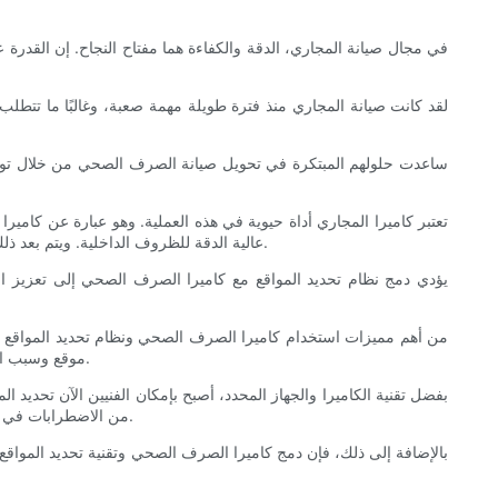
في مجال صيانة المجاري، الدقة والكفاءة هما مفتاح النجاح. إن القد
لقد كانت صيانة المجاري منذ فترة طويلة مهمة صعبة، وغالبًا ما تتطل
تعتبر كاميرا المجاري أداة حيوية في هذه العملية. وهو عبارة عن كاميرا
عالية الدقة للظروف الداخلية. ويتم بعد ذلك عرض هذه الصور المرئية على الشاشة، مما يسمح للفنيين بتقييم حالة الأنابيب، وتحديد الانسدادات أو التسريبات أو أي مشكلات أخرى تتطلب الاهتمام.
يؤدي دمج نظام تحديد المواقع مع كاميرا الصرف الصحي إلى تعزيز ا
من أهم مميزات استخدام كاميرا الصرف الصحي ونظام تحديد المواقع هو 
موقع وسبب المشكلات. ولم يقتصر هذا النهج على استهلاك قدر كبير من الوقت والموارد فحسب، بل أدى أيضًا إلى إحداث اضطرابات غير ضرورية في البيئة المحيطة.
بفضل تقنية الكاميرا والجهاز المحدد، أصبح بإمكان الفنيين الآن تحدي
من الاضطرابات في البنية التحتية المحيطة. كما أنه يؤدي إلى توفير كبير في التكاليف من خلال القضاء على الإصلاحات غير الضرورية وتقليل العمالة المطلوبة لمهمة الصيانة.
بالإضافة إلى ذلك، فإن دمج كاميرا الصرف الصحي وتقنية تحديد المواقع