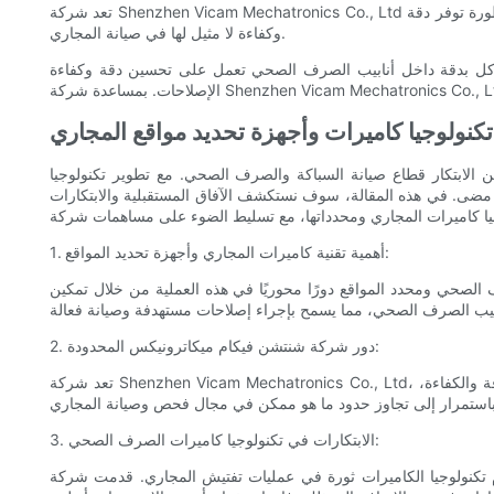
تعد شركة Shenzhen Vicam Mechatronics Co., Ltd رائدة في تطوير وتصنيع أنظمة الكاميرات وأجهزة تحديد المواقع المتقدمة للصرف الصحي. وقد أدى التزامهم بالبحث والابتكار إلى تطوير تكنولوجيا متطورة توفر دقة
وكفاءة لا مثيل لها في صيانة المجاري.
لمشاكل بدقة داخل أنابيب الصرف الصحي تعمل على تحسين دقة وكفاءة
 تكنولوجيا كاميرات وأجهزة تحديد مواقع المجاري
 الابتكار قطاع صيانة السباكة والصرف الصحي. مع تطوير تكنولوجيا
ت مضى. في هذه المقالة، سوف نستكشف الآفاق المستقبلية والابتكارات
1. أهمية تقنية كاميرات المجاري وأجهزة تحديد المواقع:
 الصحي ومحدد المواقع دورًا محوريًا في هذه العملية من خلال تمكين
2. دور شركة شنتشن فيكام ميكاترونيكس المحدودة:
تعد شركة Shenzhen Vicam Mechatronics Co., Ltd، إحدى الشركات الرائدة في مجال تكنولوجيا كاميرات ومحددات المجاري، رائدة في تطوير المعدات والأدوات المتطورة للصناعة. مع التركيز على الدقة والكفاءة،
3. الابتكارات في تكنولوجيا كاميرات الصرف الصحي:
 ثورة في عمليات تفتيش المجاري. قدمت شركة Shenzhen Vicam Mechatronics Co., Ltd كاميرات عالية الدقة ذات قدرات محسنة، مما يسمح للمحترفين بالتقاط صور واضحة