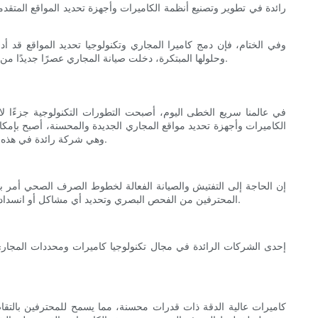
وفي الختام، فإن دمج كاميرا المجاري وتكنولوجيا تحديد المواقع قد
الإصلاحات. بمساعدة شركة Shenzhen Vicam Mechatronics Co., Ltd وحلولها المبتكرة، دخلت صيانة المجاري عصرًا جديدًا من الدقة والكفاءة، مما يوفر الوقت والتكاليف ويقلل من الاضطرابات في البيئة.
في عالمنا سريع الخطى اليوم، أصبحت التطورات التكنولوجية جزءًا ل
الكاميرات وأجهزة تحديد مواقع المجاري الجديدة والمحسنة، أصبح بإمك
والتطورات في تكنولوجيا كاميرات المجاري ومحدداتها، مع تسليط الضوء على مساهمات شركة Shenzhen Vicam Mechatronics Co.، Ltd، وهي شركة رائدة في هذه الصناعة.
إن الحاجة إلى التفتيش والصيانة الفعالة لخطوط الصرف الصحي أمر بال
المحترفين من الفحص البصري وتحديد أي مشاكل أو انسدادات داخل أنظمة الصرف الصحي تحت الأرض. توفر هذه التقنية رؤية شاملة لأنابيب الصرف الصحي، مما يسمح بإجراء إصلاحات مستهدفة وصيانة فعالة.