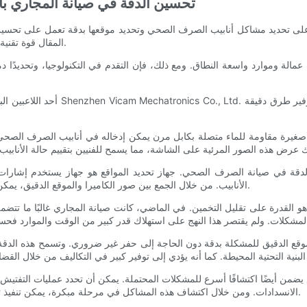
تحسين الدقة في صيانة المجاري با
رة على تحديد مشاكل أنابيب الصرف الصحي وتحديد موقعها بدقة تعمل على تحسين
المقال قوة تقنية كاميرا المجاري ومحدداتها في تعزيز الدقة والكفاءة في صيانة المجاري.
ب عمالة وموارد واسعة النطاق. ومع ذلك، فإن التقدم في التكنولوجيا، وتحديدً
أحد اللاعبين البارزين في مجال تكن
 صغيرة مقاومة للماء متصلة بكابل مرن يمكن إدخاله في أنابيب الصرف الصحي. وب
لدقة في صيانة الصرف الصحي. جهاز تحديد المواقع هو جهاز يستخدم إشارات
الأنابيب. من خلال الجمع بين صور الكاميرا والموقع الدقيق، يمكن للفنيين تحديد مناطق المشكلة بدقة والتخطيط للإصلاحات الأكثر كفاءة.
القدرة على تقليل التخمين. في الماضي، كانت صيانة المجاري غالبًا ما تتضمن
د الموقع الدقيق للمشكلة بدقة دون الحاجة إلى حفر غير ضروري. وتسمح هذه الدق
 يضمن أيضًا اكتشافًا أسرع للمشكلات المحتملة. يمكن أن تحدد عمليات التفتيش 
الانسدادات. ومن خلال اكتشاف هذه المشاكل في مرحلة مبكرة، يمكن تنفيذ تدابير وقائية لتجنب الأضرار الكبرى أو الإصلاحات المكلفة في المستقبل.