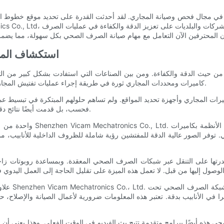
ا في مجال فحص وصيانة المجاري. لقد أحدثت القدرة على تحديد موقع خطوط ا
استكشاف المي
 من حيث الدقة والكفاءة. ومن بين الصناعات التي استفادت بشكل كبير من ا
كاميرات ومحددات المجاري ثورة في طريقة إجراء عمليات تفتيش المجاري، مما أدى إلى تعزيز الدقة والكفاءة بشكل لم يسبق له مثيل من قبل.
فحسب، بل قدمت أيضًا نتائج دقيقة، مما ساعد البلديات والمقاولين والسباكين على توفير الوقت والمال.
واحدة من الميزات الرئيسية ل
فر الصور عالية الدقة للمفتشين رؤية شاملة للظروف الداخلية للأنابيب، مم
تها على التنقل عبر شبكات الصرف الصحي المعقدة. وبمساعدة روبوتات زاحف
علاوة على
ا في الأنابيب بدقة. تعتبر هذه المعلومات ضرورية لأعمال الصيانة والإصلاح، 
حي هذه أيضًا ببرامج متقدمة تتيح بث الفيديو في الوقت الفعلي. وهذا يعني أن