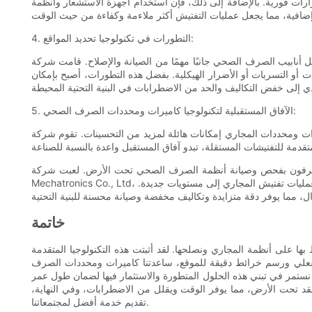
رات فورية. بالإضافة إلى ذلك، فإن استخدام أجهزة الاستشعار وأنظمة
4. التطورات في تكنولوجيا تحديد المواقع:
ا من الصيانة والإصلاح. قامت شركة Shenzhen Vicam Mechatronics Co., Ltd بتطوير تقنية تحديد المواقع المبتكرة التي تستخدم أنظمة GPS المتقدمة
أو التسربات أو الأضرار الهيكلية. بفضل هذه التطورات، أصبح بإمكان
5. الآفاق المستقبلية لتكنولوجيا كاميرات ومحددات الصرف الصحي:
لة لمزيد من التحسينات. تقوم شركة Shenzhen Vicam Mechatronics Co., Ltd بشكل نشط بالبحث والتطوير لأدوات ومعدات جديدة من شأنها أن تجلب
بفحص وصيانة أنظمة الصرف الصحي تحت الأرض. لعبت شركة Shenzhen Vicam
Mechatronics Co., Ltd، وهي شركة رائدة في هذا المجال، دورًا مهمًا في دفع هذه التطورات. مع الابتكارات في تكنولوجيا الكاميرات وأجهزة تحديد المواقع، وصلت كفاءة ودقة عمليات تفتيش المجاري إلى مستويات جديدة.
خاتمة
حافظ بها على أنظمة المجاري ونصلحها. لقد أثبتت هذه التكنولوجيا المتقدمة
لفعلي ورسم خرائط دقيقة للموقع، ساعدتنا كاميرات ومحددات الصرف
أن نستمر في تبني هذه الحلول المتطورة والاستثمار فيها لضمان طول عمر
لمعقد تحت الأرض، مما يوفر الوقت ويقلل من الاضطرابات، وفي النهاية،
تقديم خدمة أفضل لمجتمعاتنا.