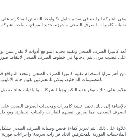
تقنيات كاميرات الصرف الصحي وأجهزة تحديد المواقع، تساعد الشركة
تُعد كاميرا الصرف الصحي وتقنية تحديد المواقع أدوات لا تقدر بثمن 
على قضيب مرن، يتم إدخالها في خطوط الصرف الصحي لالتقاط صور ومقاط
من أهم مزايا استخدام تقنية كاميرا الصرف الصحي ومحدد المواقع
للتصميمات الداخلية، يمكن للمحترفين تقييم حالة الأنابيب بدقة وتحديد أي انسدادات أو شقوق أو عيوب أخرى قد تعيق عمل النظام. وهذا يسمح بإجراء إصلاحات مستهدفة، مما يقلل الوقت والنفقات بشكل كبير.
علاوة على ذلك، توفر هذه التكنولوجيا للشركات والبلديات عناء تعطيل أ
الدقيق للمناطق التي بها مشاكل، مما يسمح بإجراء إصلاحات مستهدفة ومحلية. يؤدي هذا إلى تقليل الإزعاج في المنطقة المحيطة وتسريع عملية الصيانة.
بالإضافة إلى ذلك، تعمل تقنية كاميرات ومحددات الصرف الصحي على زي
الصرف الصحي، مما يعرض أنفسهم للغازات والبيئات الخطرة. ومع ذلك، 
علاوة على ذلك، يتم تعزيز كفاءة فحص وصيانة الصرف الصحي بشكل كبير
الملاحظات الفورية للمحترفين اتخاذ قرارات سريعة وإجراءات فورية