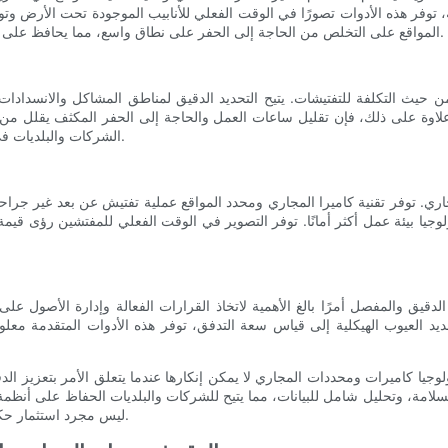
، توفر هذه الأدوات تصورًا في الوقت الفعلي للأنابيب الموجودة تحت الأرض وت
المواقع على التخلص من الحاجة إلى الحفر على نطاق واسع، مما يحافظ على سلامة البيئة المحيطة، ويقلل بشكل كبير من الجداول الزمنية للمشروع.
 من حيث التكلفة للتفتيشات. يتيح التحديد الدقيق لمناطق المشاكل والانسدادا
 على ذلك، فإن تقليل ساعات العمل والحاجة إلى الحفر المكثف يقلل من تكاليف المشروع الإجما
Ltd الشركات والبلديات في تحسين تخصيص ميزانياتها لأنشطة صيانة وإصلاح الصرف الصحي.
مجاري. توفر تقنية كاميرا المجاري ومحدد المواقع عملية تفتيش عن بعد غير جراح
لوجيا بيئة عمل أكثر أمانًا. توفر التصوير في الوقت الفعلي للمفتشين رؤى قي
قيق والمفصل أمرًا بالغ الأهمية لاتخاذ القرارات الفعالة وإدارة الأصول على المدى الطويل. تتمك
حديد العيوب الهيكلية إلى قياس سعة التدفق، توفر هذه الأدوات المتقدمة معلو
يا كاميرات ومحددات المجاري لا يمكن إنكارها عندما يتعلق الأمر بتعزيز الدقة والكفاءة في عمليات تفت
مة، وتحليل شامل للبيانات، مما يتيح للشركات والبلديات الحفاظ على أنظمة ال
ليس مجرد استثمار حكيم، بل هو أيضًا خطوة أساسية نحو تحديث مجال فحص الصرف الصحي.