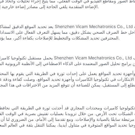
 الصور ومقاطع الفيديو في الوقت الفعلي، مما يتيح إجراء تحليلات واتخاذ قرا
الإضاءة المتقدمة يلغي الحاجة إلى مصادر إضاءة خارجية إضافية، مما يجعل عمليات التفتيش أكثر ملاءمة وكفاءة من حيث الوقت.
يعد تحديد الموقع الدقيق لمشاكل أنابيب الصرف الصحي جانبًا مهمً
را داخل خط الصرف الصحي بشكل دقيق، مما يسهل التعرف الفعال على الانسدادات 
المحترفين تحديد المشكلات والتخطيط للإصلاحات بكفاءة أكبر، مما يؤدي إلى خفض التكاليف والحد من الاضطرابات في البنية التحتية المحيطة.
يحمل مستقبل تكنولوجيا كاميرات ومحددات المجاري إمكانات هائ
زة تحديد المواقع يعمل على إحداث ثورة في الطريقة التي يقوم بها المحترفون 
لواضح أن قوة تكنولوجيا كاميرات ومحددات المجاري قد أحدثت ثورة في الطريقة التي ن
ه الشبكات تحت الأرض. من خلال تزويدنا بعمليات تفتيش بصرية في الوقت ا
مرتبطة سابقًا بالصيانة والإصلاحات. ومع تقدمنا إلى الأمام، من الضروري لنا 
ا تحديد المواقع المتوفرة في متناول أيدينا، يمكننا التنقل بثقة في العالم ا