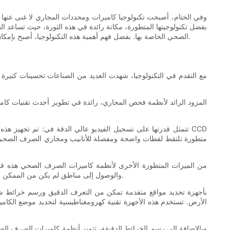
وفي الختام، أصبحت تكنولوجيا كاميرات ومحددات المجاري لا غنى عنه
الصحي الخاصة بها. بفضل فهم أهمية هذه التكنولوجيا، أصبح بإمكان المحترفين الآن التعامل مع مهام صيانة الصرف الصحي بكل سهولة، مما يضمن طول عمر وأداء أنظمة الصرف الصحي تحت الأرض على النحو الأمثل.
مع التقدم في التكنولوجيا، شهدت العديد من الصناعات تحسينات كبيرة
متطورة تلتقط لقطات واضحة ومفصلة للأنابيب ومجاري الصرف الصحي. تو
من الميزات المتطورة الأخرى لأنظمة كاميرات الصرف الصحي هذه قدر
والوصول إلى مناطق لم يكن من الممكن الوصول إليها من قبل. لا تعمل هذه الميزة على تقليل الحاجة إلى العمل اليدوي فحسب، بل تزيد أيضًا من كفاءة عملية التفتيش، مما يوفر الوقت والجهد.
الأرض. تستخدم هذه الأجهزة تقنية كهرومغناطيسية لتحديد موضع الكامير
وبالإضافة إلى رسم الخرائط الدقيقة، تتميز أنظمة كاميرات الصرف الص