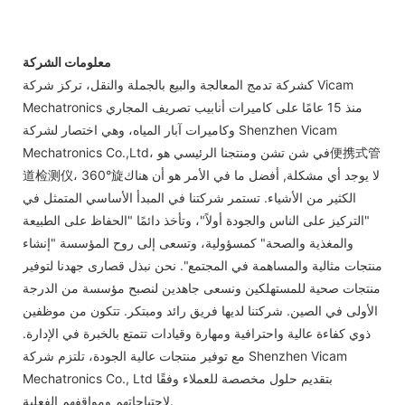
معلومات الشركة
كشركة تدمج المعالجة والبيع بالجملة والنقل، تركز شركة Vicam
Mechatronics منذ 15 عامًا على كاميرات أنابيب تصريف المجاري
وكاميرات آبار المياه، وهي اختصار لشركة Shenzhen Vicam
Mechatronics Co.,Ltd، في شن تشن ومنتجنا الرئيسي هو便携式管
道检测仪، 360°旋لا يوجد أي مشكلة, أفضل ما في الأمر هو أن هناك
الكثير من الأشياء. تستمر شركتنا في المبدأ الأساسي المتمثل في
"التركيز على الناس والجودة أولاً"، وتأخذ دائمًا "الحفاظ على الطبيعة
والمغذية والصحة" كمسؤولية، وتسعى إلى روح المؤسسة "إنشاء
منتجات مثالية والمساهمة في المجتمع". نحن نبذل قصارى جهدنا لتوفير
منتجات صحية للمستهلكين ونسعى جاهدين لنصبح مؤسسة من الدرجة
الأولى في الصين. شركتنا لديها فريق رائد ومبتكر. تتكون من موظفين
ذوي كفاءة عالية واحترافية ومهارة وقيادات تتمتع بالخبرة في الإدارة.
مع توفير منتجات عالية الجودة، تلتزم شركة Shenzhen Vicam
Mechatronics Co., Ltd بتقديم حلول مخصصة للعملاء وفقًا
لاحتياجاتهم ومواقفهم الفعلية.