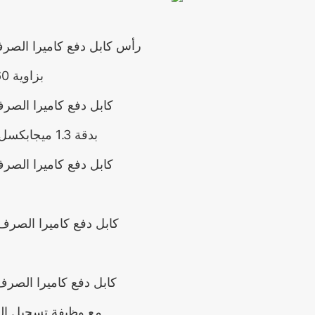
رأس
كاميرا AHD بزاوية 360 درجة، دوران 360 درجة وإمالة 180 درجة
كاميرا عالية الدقة 1/3 CMOS، بدقة 1.3 ميجابكسل، مقاومة للماء حتى 10 بار
صندوق التحكم DVR مع وظيف