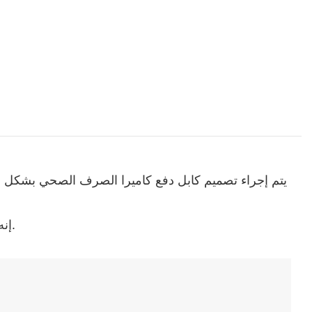
· إنه دقيق للغاية عند تشغيله. بفضل نظام التحكم الدقيق، يمكنه العمل دون أخطاء وبشكل متواصل وفقًا للتعليمات المقدمة.