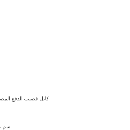
● كابل قضيب الدفع المصنوع من الألياف الزجاجية
● حجم البكرة 52X25X64 سم