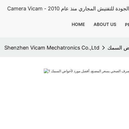
HOME
ABOUT US
P
اض السمك
Shenzhen Vicam Mechatronics Co.,Ltd