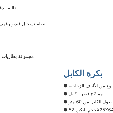
● شاشة IPS LCD عالية الدقة م
● مجموعة بطاريات ليثيوم
بكرة الكابل
● قطر الكابل ø7 مم
● طول الكابل من 60 متر