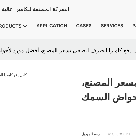
Camera Vicam - الشركة المصنعة للكاميرا عالية الجودة للتفتيش المجاري منذ عام 2010.
APPLICATION
CASES
SERVICES
P
RODUCTS
ل دفع كاميرا الصرف الصحي بسعر المصنع، أفضل مورد لأحو
بسعر المصنع،
حواض السمك
V13-3350PTF
رقم الموديل: