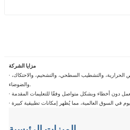
مزايا الشركة
· يتم إجراء تصميم كابل دفع كاميرا الصرف الصحي بشكل صارم. يتضمن ذلك عدة أنواع من الجوانب بما في ذلك الخصائص الحرارية، والتشطيب السطحي، والتشحيم، والاحتكاك،
والضوضاء.
الميزات الرئيسية