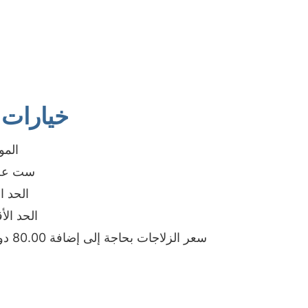
خيارات ك
● الم
● ست عج
● الحد ا
● الحد الأ
● سعر الزلاجات بحاجة إلى إضافة 80.00 دولارًا أمريكيًا/القطعة أكثر