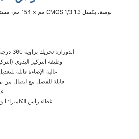
● الدوران: تحريك بزاوية 360 درجة، إمالة بزاوية 180 درجة
● وظيفة التركيز اليدوي (التركي
● 6 قطع من إضاءة LED عالية الإضاءة قابلة للتعدي
● قابلة للفصل مع اتصال من نو
● 
● غطاء رأس الكاميرا: ألومنيوم/فولاذ مقاوم للصدأ