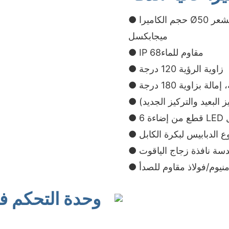
● حجم الكاميرا Ø50 مم × 154 مم، مستشعر CMOS 1/3 بوصة، بكسل 1.3
ميجابكسل
● IP مقاوم للماء68
● زاوية الرؤية 120 درجة
ز البعيد والتركيز الجديد)
ل
ع الدبابيس لبكرة الكابل
عدسة نافذة زجاج الياقوت
وحدة التحكم ف