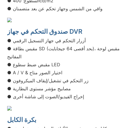
● السطوع: 400cd/m2
● واقي من الشمس وجهاز تحكم عن بعد متضمنان
صندوق التحكم في جهاز DVR
● أزرار التحكم في جهاز التسجيل الرقمي
● مقبس بطاقة SD (بحد أقصى 64 جيجابايت)، مقبس لوحة
المفاتيح
● مقبض ضبط سطوع LED
● A / V & اختيار الصور متاح
● زر التحكم في تشغيل/إيقاف الميكروفون
● مصابيح مؤشر مستوى البطارية
● إخراج الفيديو/الصوت إلى شاشة أخرى
بكرة الكابل