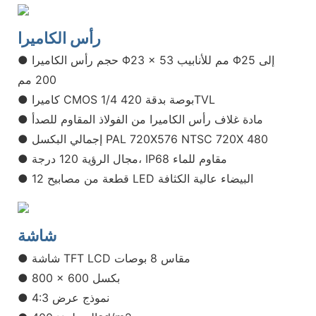
رأس الكاميرا
● حجم رأس الكاميرا Φ23 × 53 مم للأنابيب Φ25 إلى
200 مم
● كاميرا CMOS 1/4 بوصة بدقة 420TVL
● مادة غلاف رأس الكاميرا من الفولاذ المقاوم للصدأ
● إجمالي البكسل PAL 720X576 NTSC 720X 480
● مجال الرؤية 120 درجة، IP68 مقاوم للماء
● 12 قطعة من مصابيح LED البيضاء عالية الكثافة
شاشة
● شاشة TFT LCD مقاس 8 بوصات
● 800 × 600 بكسل
● نموذج عرض 4:3