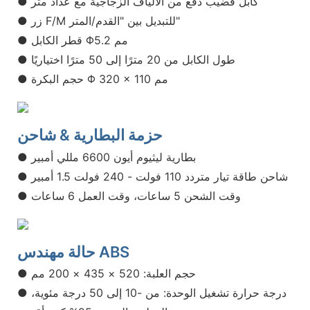
● كابل قضيب دفع من الألياف الزجاجية مع عداد متر
● زر F/M للتبديل بين "القدم/المتر"
● قطر الكابل Φ5.2 مم
● طول الكابل من 20 مترًا إلى 50 مترًا اختياريًا
● حجم البكرة Φ 320 × 110 مم
حزمة البطارية & شاحن
● بطارية ليثيوم أيون 6600 مللي أمبير
● شاحن طاقة تيار متردد 110 فولت - 240 فولت 1.5 أمبير
● وقت الشحن 5 ساعات، وقت العمل 6 ساعات
حالة مهندس ABS
● حجم العلبة: 520 × 435 × 200 مم
● درجة حرارة تشغيل الوحدة: من -10 إلى 50 درجة مئوية،