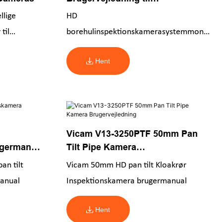
borehulskamera
llige
HD
til
borehulinspektionskamerasystemmonte
era til
ring og driftsinstruktion
Hent
eleskopstang
Vicam V13-3250PTF 50mm Pan
germanual
Tilt Pipe Kamera
Brugervejledning
n tilt
Vicam 50mm HD pan tilt Kloakrør
anual
Inspektionskamera brugermanual
Hent