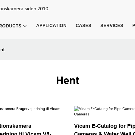
ionskamera siden 2010.
APPLICATION
CASES
SERVICES
RODUCTS
nt
Hent
tionskamera
Vicam E-Catalog for Pi
edning til Vicam V8-
Cameras & Water Well