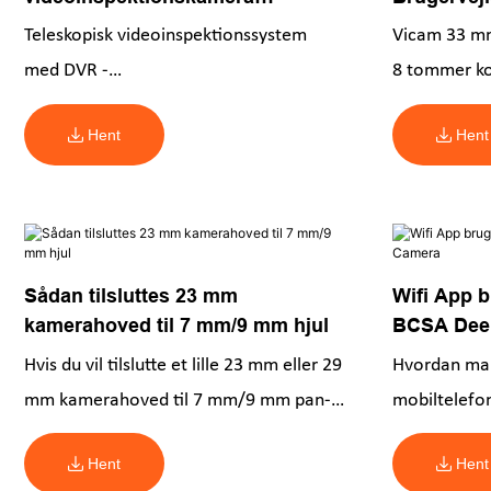
brugermanual V5-TS1308D
33PTF
Teleskopisk videoinspektionssystem
Vicam 33 mm
med DVR -
8 tommer ko
funktionsinstruktionsvejledning
kompakt des
Hent
Hent
Sådan tilsluttes 23 mm
Wifi App b
kamerahoved til 7 mm/9 mm hjul
BCSA Dee
Hvis du vil tilslutte et lille 23 mm eller 29
Hvordan man
mm kamerahoved til 7 mm/9 mm pan-
mobiltelefo
tilt-kamerasystemet. Tjek venligst
Hent
Hent
denne fil