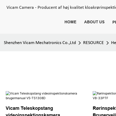
Vicam Camera - Producent af høj kvalitet kloakrørinspekt
HOME
ABOUT US
P
Shenzhen Vicam Mechatronics Co.,Ltd
RESOURCE
He
Vicam Teleskopstang
Rørinspek
videoinspektionskamera
Brugervejl