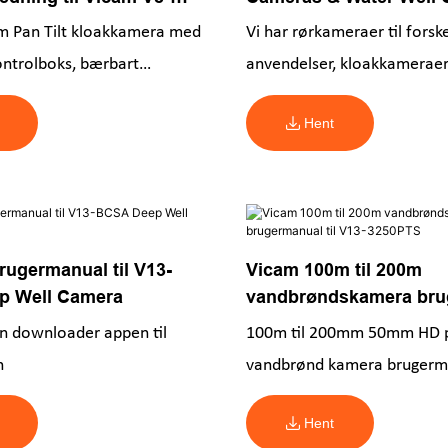
 Pan Tilt kloakkamera med
Vi har rørkameraer til forske
ntrolboks, bærbart
anvendelser, kloakkameraer 
ign
skubbestang, undervandskam
Hent
borehuller, kameraer med t
rugermanual til V13-
Vicam 100m til 200m
p Well Camera
vandbrøndskamera bru
til V13-3250PTS
 downloader appen til
100m til 200mm 50mm HD pa
n
vandbrønd kamera brugerm
Hent