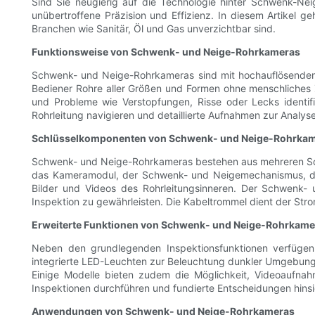
Sind Sie neugierig auf die Technologie hinter Schwenk-Nei
unübertroffene Präzision und Effizienz. In diesem Artikel 
Branchen wie Sanitär, Öl und Gas unverzichtbar sind.
Funktionsweise von Schwenk- und Neige-Rohrkameras
Schwenk- und Neige-Rohrkameras sind mit hochauflösenden K
Bediener Rohre aller Größen und Formen ohne menschliches Zu
und Probleme wie Verstopfungen, Risse oder Lecks identi
Rohrleitung navigieren und detaillierte Aufnahmen zur Analy
Schlüsselkomponenten von Schwenk- und Neige-Rohrka
Schwenk- und Neige-Rohrkameras bestehen aus mehreren Sch
das Kameramodul, der Schwenk- und Neigemechanismus, die
Bilder und Videos des Rohrleitungsinneren. Der Schwenk
Inspektion zu gewährleisten. Die Kabeltrommel dient der Str
Erweiterte Funktionen von Schwenk- und Neige-Rohrkame
Neben den grundlegenden Inspektionsfunktionen verfügen 
integrierte LED-Leuchten zur Beleuchtung dunkler Umgebungen,
Einige Modelle bieten zudem die Möglichkeit, Videoaufnah
Inspektionen durchführen und fundierte Entscheidungen hinsi
Anwendungen von Schwenk- und Neige-Rohrkameras