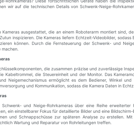
ge-Rohrkameras? Diese fortschrittlichen Geräte haben die Inspekti
gehen wir auf die technischen Details von Schwenk-Neige-Rohrkamera
ameras ausgestattet, die an einem Roboterarm montiert sind, der 
tun inspizieren. Die Kameras liefern Echtzeit-Videobilder, sodass 
fizieren können. Durch die Fernsteuerung der Schwenk- und Neige
se machen.
meras
lüsselkomponenten, die zusammen präzise und zuverlässige Inspe
 Kabeltrommel, die Steuereinheit und der Monitor. Das Kameramod
- und Neigemechanismus ermöglicht es dem Bediener, Winkel un
omversorgung und Kommunikation, sodass die Kamera Daten in Echtzei
ras
Schwenk- und Neige-Rohrkameras über eine Reihe erweiterter Fun
 ein einstellbarer Fokus für detaillierte Bilder und eine Bildschi
men und Schnappschüsse zur späteren Analyse zu erstellen. Mit 
chtlich Wartung und Reparatur von Rohrleitungen treffen.