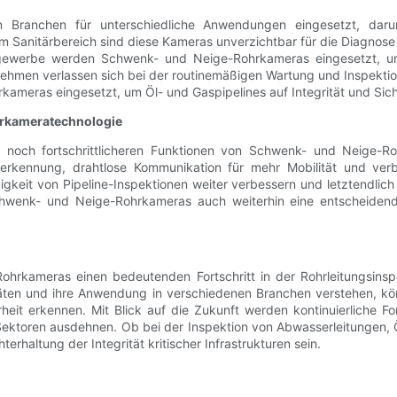
 Branchen für unterschiedliche Anwendungen eingesetzt, daru
Im Sanitärbereich sind diese Kameras unverzichtbar für die Diagn
ugewerbe werden Schwenk- und Neige-Rohrkameras eingesetzt, um
hmen verlassen sich bei der routinemäßigen Wartung und Inspektion
ameras eingesetzt, um Öl- und Gaspipelines auf Integrität und Sich
hrkameratechnologie
t noch fortschrittlicheren Funktionen von Schwenk- und Neige-R
hlererkennung, drahtlose Kommunikation für mehr Mobilität und ve
gkeit von Pipeline-Inspektionen weiter verbessern und letztendlich 
hwenk- und Neige-Rohrkameras auch weiterhin eine entscheidende 
kameras einen bedeutenden Fortschritt in der Rohrleitungsinspek
eräten und ihre Anwendung in verschiedenen Branchen verstehen, kön
rheit erkennen. Mit Blick auf die Zukunft werden kontinuierliche 
 Sektoren ausdehnen. Ob bei der Inspektion von Abwasserleitungen
haltung der Integrität kritischer Infrastrukturen sein.