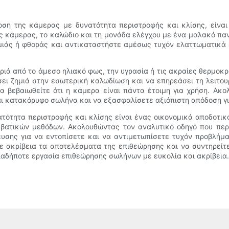
οση της κάμερας με δυνατότητα περιστροφής και κλίσης, είναι
ς κάμερας, το καλώδιο και τη μονάδα ελέγχου με ένα μαλακό πανί
ζημιάς ή φθοράς και αντικαταστήστε αμέσως τυχόν ελαττωματικ
ά από το άμεσο ηλιακό φως, την υγρασία ή τις ακραίες θερμοκρα
ει ζημιά στην εσωτερική καλωδίωση και να επηρεάσει τη λειτου
να βεβαιωθείτε ότι η κάμερα είναι πάντα έτοιμη για χρήση. Ακ
αι κατακόρυφο σωλήνα και να εξασφαλίσετε αξιόπιστη απόδοση γι
ότητα περιστροφής και κλίσης είναι ένας οικονομικά αποδοτικό
ατικών μεθόδων. Ακολουθώντας τον αναλυτικό οδηγό που περιγ
υσης για να εντοπίσετε και να αντιμετωπίσετε τυχόν προβλήμ
 ακρίβεια τα αποτελέσματα της επιθεώρησης και να συντηρείτ
οιαδήποτε εργασία επιθεώρησης σωλήνων με ευκολία και ακρίβεια.