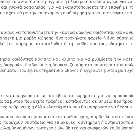
οποιήστε αντλία αποστράγγισης ή ηλεκτρική σκούπα υγρού για να
και γυαλιά ασφαλείας, για να ελαχιστοποιήσετε την επαφή με τ
του σχετικά με την επερχόμενη επιθεώρηση για να αποτρέψετε π
ι καιρός να τοποθετήσετε την κάμερα σωλήνα οριζόντιας και κάθ
ποιήσετε μια ράβδο ώθησης, ένα τροχήλατο φορείο ή ένα σύστη
λή της κάμερας στο καλώδιο ή τη ράβδο και τροφοδοτήστε 
τήρια οριζόντιας κίνησης και κλίσης για να ρυθμίσετε την κα
, διαρροών, διάβρωσης ή δομικής ζημιάς στο εσωτερικό του σωλή
οβλήματα. Τραβήξτε στιγμιότυπα οθόνης ή εγγράψτε βίντεο με τυ
το να ερμηνεύσετε με ακρίβεια τα ευρήματα για να προσδιορ
αι τα βίντεο που έχετε τραβήξει, εστιάζοντας σε σημεία που προκ
νες αρθρώσεις ή άλλα ελαττώματα που θα μπορούσαν να θέσουν 
των που εντοπίστηκαν κατά την επιθεώρηση, συμβουλευτείτε έναν
 παρέχουν συστάσεις για επισκευές, συντήρηση ή αντικαταστά
ριλαμβανομένων φωτογραφιών, βίντεο και αναφορών επιθεώρησης,