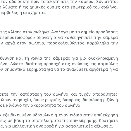
 τον αδειάσετε πριν τοποθετήσετε την κάμερα. Συνιστάται
α λύματα ή τις χημικές ουσίες στο εσωτερικό του σωλήνα.
αρεμβολές ή ατυχήματα.
ετης κλίσης στον σωλήνα. Ανάλογα με το σημείο πρόσβασης
μα ερπυστριοφόρου άξονα για να καθοδηγήσετε την κάμερα
την αργά στον σωλήνα, παρακολουθώντας παράλληλα την
τεύθυνση και τη γωνία της κάμερας για μια ολοκληρωμένη
να. Δώστε ιδιαίτερη προσοχή στις ενώσεις, τις καμπύλες
χόν σημαντικά ευρήματα για να τα αναλύσετε αργότερα ή να
ίσετε την κατάσταση του σωλήνα και τυχόν απαραίτητες
αλούν ανησυχία, όπως ρωγμές, διαρροές, διείσδυση ριζών ή
σε κίνδυνο την ακεραιότητα του σωλήνα.
 εξειδικευμένο υδραυλικό ή έναν ειδικό στην επιθεώρηση
σεις με βάση τα αποτελέσματα της επιθεώρησης. Κρατήστε
 για μελλοντική αναφορά ή για ασφαλιστικές αξιώσεις.