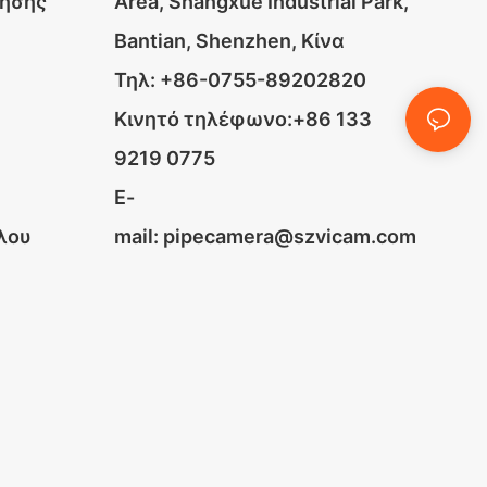
ρησης
Area, Shangxue Industrial Park,
Bantian, Shenzhen, Κίνα
α
Τηλ: +86-0755-89202820
Κινητό τηλέφωνο:+86 133
9219 0775
E-
λου
mail:
pipecamera@szvicam.com