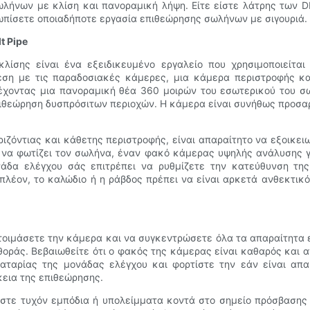
λήνων με κλίση και πανοραμική λήψη. Είτε είστε λάτρης των DI
ετωπίσετε οποιαδήποτε εργασία επιθεώρησης σωλήνων με σιγουριά.
t Pipe
ίσης είναι ένα εξειδικευμένο εργαλείο που χρησιμοποιείτα
ση με τις παραδοσιακές κάμερες, μια κάμερα περιστροφής κα
χοντας μια πανοραμική θέα 360 μοιρών του εσωτερικού του σωλή
εώρηση δυσπρόσιτων περιοχών. Η κάμερα είναι συνήθως προσαρτ
ιζόντιας και κάθετης περιστροφής, είναι απαραίτητο να εξοικει
 να φωτίζει τον σωλήνα, έναν φακό κάμερας υψηλής ανάλυσης γ
μονάδα ελέγχου σάς επιτρέπει να ρυθμίζετε την κατεύθυνση τ
λέον, το καλώδιο ή η ράβδος πρέπει να είναι αρκετά ανθεκτικό
ετοιμάσετε την κάμερα και να συγκεντρώσετε όλα τα απαραίτητα 
φθοράς. Βεβαιωθείτε ότι ο φακός της κάμερας είναι καθαρός και
παταρίας της μονάδας ελέγχου και φορτίστε την εάν είναι απα
εια της επιθεώρησης.
ίστε τυχόν εμπόδια ή υπολείμματα κοντά στο σημείο πρόσβασης 