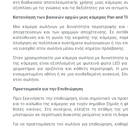
στη διαδικασία αποτελεσματικής χρήσης μιας κάμερας σω
εξοπλίσει με τις γνώσεις και τις δεξιότητες για να αντιμ
Κατανόηση των βασικών αρχών μιας κάμερας Pan and Til
Μια κάμερα σωλήνων με δυνατότητα περιστροφής και κλ
αποχετεύσεων και των γραμμών αποχέτευσης. Σε αντίθε
κατεύθυνση και τη γωνία της κεφαλής της κάμερας, παρέ
πλοήγηση σε πολύπλοκα συστήματα σωληνώσεων ή την επιθ
να εισαχθεί στον σωλήνα μέσω ενός σημείου πρόσβασης.
Όταν χρησιμοποιείτε μια κάμερα σωλήνα με δυνατότητα ορ
της κάμερας είναι εξοπλισμένη με φωτεινά φώτα LED για
χειριστήρια για οριζόντια και κάθετη περιστροφή. Η 
ενσωματωμένη οθόνη ή σε μια συνδεδεμένη συσκευή. Επιπ
στον σωλήνα.
Προετοιμασία για την Επιθεώρηση
Πριν ξεκινήσετε την επιθεώρηση, είναι σημαντικό να προ
και το καλώδιο της κάμερας για τυχόν σημάδια ζημιάς ή 
θολές εικόνες. Στη συνέχεια, ελέγξτε τη στάθμη της μ
μπαταριών σε περίπτωση διακοπής ρεύματος κατά τη διάρκ
Για να προετοιμάσετε τον σωλήνα για επιθεώρηση, καθαρ