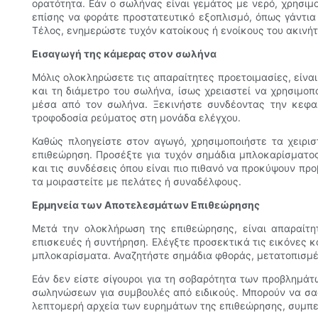
ορατότητα. Εάν ο σωλήνας είναι γεμάτος με νερό, χρησιμ
επίσης να φοράτε προστατευτικό εξοπλισμό, όπως γάντια 
Τέλος, ενημερώστε τυχόν κατοίκους ή ενοίκους του ακινή
Εισαγωγή της κάμερας στον σωλήνα
Μόλις ολοκληρώσετε τις απαραίτητες προετοιμασίες, είνα
και τη διάμετρο του σωλήνα, ίσως χρειαστεί να χρησιμο
μέσα από τον σωλήνα. Ξεκινήστε συνδέοντας την κεφα
τροφοδοσία ρεύματος στη μονάδα ελέγχου.
Καθώς πλοηγείστε στον αγωγό, χρησιμοποιήστε τα χειρισ
επιθεώρηση. Προσέξτε για τυχόν σημάδια μπλοκαρίσματος
και τις συνδέσεις όπου είναι πιο πιθανό να προκύψουν πρ
τα μοιραστείτε με πελάτες ή συναδέλφους.
Ερμηνεία των Αποτελεσμάτων Επιθεώρησης
Μετά την ολοκλήρωση της επιθεώρησης, είναι απαραίτη
επισκευές ή συντήρηση. Ελέγξτε προσεκτικά τις εικόνες κ
μπλοκαρίσματα. Αναζητήστε σημάδια φθοράς, μετατοπισμέ
Εάν δεν είστε σίγουροι για τη σοβαρότητα των προβλημά
σωληνώσεων για συμβουλές από ειδικούς. Μπορούν να σας
λεπτομερή αρχεία των ευρημάτων της επιθεώρησης, συμπε