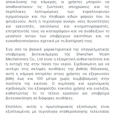
απεικόνισης της κάμερας, οι χρήστες μπορούν να
απαθανατίσουν τις ζωντανές αποχρώσεις και τις
περίπλοκες λεπτομέρειες των κοραλλιογενών
σχηματισμών και την πληθώρα ειδών ψαριών που τα
φιλοξενούν. Αυτή η τεχνολογία ανοίγει νέες δυνατότητες
για ερευνητές, οικολόγους και κινηματογραφιστές,
επιτρέποντάς τους να καταγράψουν και να αναδείξουν το
μεγαλείο αυτών των υποβρύχιων οικοτόπων και να
ευαισθητοποιήσουν σχετικά με τη διατήρησή τους.
Ένα από τα βασικά χαρακτηριστικά της επαγγελματικής
υποβρύχιας βιντεοκάμερας της Shenzhen Vicam
Mechatronics Co., Ltd είναι η εξαιρετική ανθεκτικότητα και
η αντοχή της στην πίεση του νερού. Σχεδιασμένη για να
αντέχει στις σκληρές συνθήκες της βαθιάς θάλασσας,
αυτή η κάμερα επιτρέπει στους χρήστες να εξερευνούν
βάθη έως και 100 μέτρα χωρίς συμβιβασμούς στην
ποιότητα της εικόνας. Ο συμπαγής και εργονομικός
σχεδιασμός του εξασφαλίζει ευκολία χρήσης και ευελιξία,
καθιστώντας το το τέλειο εργαλείο για υποβρύχια
βιντεοσκόπηση σε διάφορες συνθήκες.
Επιπλέον, αυτός ο πρωτοποριακός εξοπλισμός είναι
εξοπλισμένος με τεχνολογία σταθεροποίησης τελευταίας