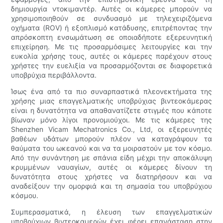
δημιουργία ντοκιμαντέρ. Αυτές οι κάμερες μπορούν να
χρησιμοποιηθούν σε συνδυασμό με τηλεχειριζόμενα
οχήματα (ROV) ή εξοπλισμό κατάδυσης, επιτρέποντας την
απρόσκοπτη ενσωμάτωση σε οποιαδήποτε εξερευνητική
επιχείρηση. Με τις προσαρμόσιμες λειτουργίες και την
ευκολία χρήσης τους, αυτές οι κάμερες παρέχουν στους
χρήστες την ευελιξία να προσαρμόζονται σε διαφορετικά
υποβρύχια περιβάλλοντα.
Ίσως ένα από τα πιο συναρπαστικά πλεονεκτήματα της
χρήσης μιας επαγγελματικής υποβρύχιας βιντεοκάμερας
είναι η δυνατότητα να απαθανατίζετε στιγμές που κάποτε
βίωναν μόνο λίγοι προνομιούχοι. Με τις κάμερες της
Shenzhen Vicam Mechatronics Co., Ltd, οι εξερευνητές
βαθέων υδάτων μπορούν πλέον να καταγράψουν τα
θαύματα του ωκεανού και να τα μοιραστούν με τον κόσμο.
Από την συνάντηση με σπάνια είδη μέχρι την αποκάλυψη
κρυμμένων ναυαγίων, αυτές οι κάμερες δίνουν τη
δυνατότητα στους χρήστες να διατηρήσουν και να
αναδείξουν την ομορφιά και τη σημασία του υποβρύχιου
κόσμου.
Συμπερασματικά, η έλευση των επαγγελματικών
υποβρύχιων βιντεοκαμερών έχει φέρει επανάσταση στην