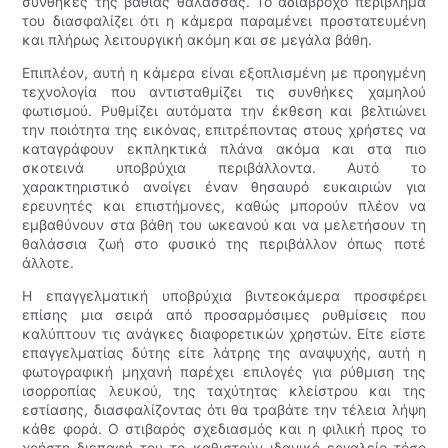
συνθήκες της βαθιάς θάλασσας. Το αδιάβροχο περίβλημά
του διασφαλίζει ότι η κάμερα παραμένει προστατευμένη
και πλήρως λειτουργική ακόμη και σε μεγάλα βάθη.
Επιπλέον, αυτή η κάμερα είναι εξοπλισμένη με προηγμένη
τεχνολογία που αντισταθμίζει τις συνθήκες χαμηλού
φωτισμού. Ρυθμίζει αυτόματα την έκθεση και βελτιώνει
την ποιότητα της εικόνας, επιτρέποντας στους χρήστες να
καταγράφουν εκπληκτικά πλάνα ακόμα και στα πιο
σκοτεινά υποβρύχια περιβάλλοντα. Αυτό το
χαρακτηριστικό ανοίγει έναν θησαυρό ευκαιριών για
ερευνητές και επιστήμονες, καθώς μπορούν πλέον να
εμβαθύνουν στα βάθη του ωκεανού και να μελετήσουν τη
θαλάσσια ζωή στο φυσικό της περιβάλλον όπως ποτέ
άλλοτε.
Η επαγγελματική υποβρύχια βιντεοκάμερα προσφέρει
επίσης μια σειρά από προσαρμόσιμες ρυθμίσεις που
καλύπτουν τις ανάγκες διαφορετικών χρηστών. Είτε είστε
επαγγελματίας δύτης είτε λάτρης της αναψυχής, αυτή η
φωτογραφική μηχανή παρέχει επιλογές για ρύθμιση της
ισορροπίας λευκού, της ταχύτητας κλείστρου και της
εστίασης, διασφαλίζοντας ότι θα τραβάτε την τέλεια λήψη
κάθε φορά. Ο στιβαρός σχεδιασμός και η φιλική προς το
χρήστη διεπαφή του το καθιστούν ιδανικό εργαλείο τόσο