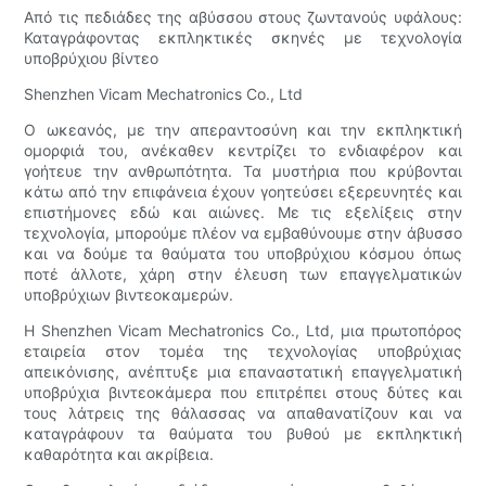
Από τις πεδιάδες της αβύσσου στους ζωντανούς υφάλους:
Καταγράφοντας εκπληκτικές σκηνές με τεχνολογία
υποβρύχιου βίντεο
Shenzhen Vicam Mechatronics Co., Ltd
Ο ωκεανός, με την απεραντοσύνη και την εκπληκτική
ομορφιά του, ανέκαθεν κεντρίζει το ενδιαφέρον και
γοήτευε την ανθρωπότητα. Τα μυστήρια που κρύβονται
κάτω από την επιφάνεια έχουν γοητεύσει εξερευνητές και
επιστήμονες εδώ και αιώνες. Με τις εξελίξεις στην
τεχνολογία, μπορούμε πλέον να εμβαθύνουμε στην άβυσσο
και να δούμε τα θαύματα του υποβρύχιου κόσμου όπως
ποτέ άλλοτε, χάρη στην έλευση των επαγγελματικών
υποβρύχιων βιντεοκαμερών.
Η Shenzhen Vicam Mechatronics Co., Ltd, μια πρωτοπόρος
εταιρεία στον τομέα της τεχνολογίας υποβρύχιας
απεικόνισης, ανέπτυξε μια επαναστατική επαγγελματική
υποβρύχια βιντεοκάμερα που επιτρέπει στους δύτες και
τους λάτρεις της θάλασσας να απαθανατίζουν και να
καταγράφουν τα θαύματα του βυθού με εκπληκτική
καθαρότητα και ακρίβεια.