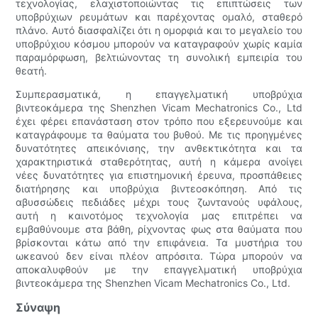
τεχνολογίας, ελαχιστοποιώντας τις επιπτώσεις των
υποβρύχιων ρευμάτων και παρέχοντας ομαλό, σταθερό
πλάνο. Αυτό διασφαλίζει ότι η ομορφιά και το μεγαλείο του
υποβρύχιου κόσμου μπορούν να καταγραφούν χωρίς καμία
παραμόρφωση, βελτιώνοντας τη συνολική εμπειρία του
θεατή.
Συμπερασματικά, η επαγγελματική υποβρύχια
βιντεοκάμερα της Shenzhen Vicam Mechatronics Co., Ltd
έχει φέρει επανάσταση στον τρόπο που εξερευνούμε και
καταγράφουμε τα θαύματα του βυθού. Με τις προηγμένες
δυνατότητες απεικόνισης, την ανθεκτικότητα και τα
χαρακτηριστικά σταθερότητας, αυτή η κάμερα ανοίγει
νέες δυνατότητες για επιστημονική έρευνα, προσπάθειες
διατήρησης και υποβρύχια βιντεοσκόπηση. Από τις
αβυσσώδεις πεδιάδες μέχρι τους ζωντανούς υφάλους,
αυτή η καινοτόμος τεχνολογία μας επιτρέπει να
εμβαθύνουμε στα βάθη, ρίχνοντας φως στα θαύματα που
βρίσκονται κάτω από την επιφάνεια. Τα μυστήρια του
ωκεανού δεν είναι πλέον απρόσιτα. Τώρα μπορούν να
αποκαλυφθούν με την επαγγελματική υποβρύχια
βιντεοκάμερα της Shenzhen Vicam Mechatronics Co., Ltd.
Σύναψη