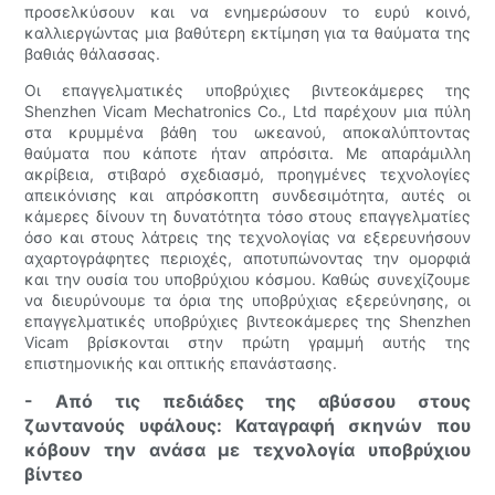
προσελκύσουν και να ενημερώσουν το ευρύ κοινό,
καλλιεργώντας μια βαθύτερη εκτίμηση για τα θαύματα της
βαθιάς θάλασσας.
Οι επαγγελματικές υποβρύχιες βιντεοκάμερες της
Shenzhen Vicam Mechatronics Co., Ltd παρέχουν μια πύλη
στα κρυμμένα βάθη του ωκεανού, αποκαλύπτοντας
θαύματα που κάποτε ήταν απρόσιτα. Με απαράμιλλη
ακρίβεια, στιβαρό σχεδιασμό, προηγμένες τεχνολογίες
απεικόνισης και απρόσκοπτη συνδεσιμότητα, αυτές οι
κάμερες δίνουν τη δυνατότητα τόσο στους επαγγελματίες
όσο και στους λάτρεις της τεχνολογίας να εξερευνήσουν
αχαρτογράφητες περιοχές, αποτυπώνοντας την ομορφιά
και την ουσία του υποβρύχιου κόσμου. Καθώς συνεχίζουμε
να διευρύνουμε τα όρια της υποβρύχιας εξερεύνησης, οι
επαγγελματικές υποβρύχιες βιντεοκάμερες της Shenzhen
Vicam βρίσκονται στην πρώτη γραμμή αυτής της
επιστημονικής και οπτικής επανάστασης.
- Από τις πεδιάδες της αβύσσου στους
ζωντανούς υφάλους: Καταγραφή σκηνών που
κόβουν την ανάσα με τεχνολογία υποβρύχιου
βίντεο