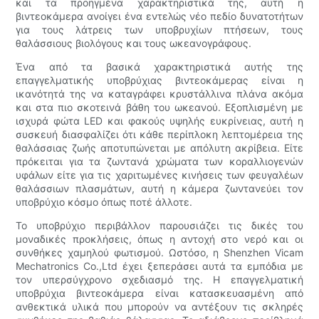
και τα προηγμένα χαρακτηριστικά της, αυτή η
βιντεοκάμερα ανοίγει ένα εντελώς νέο πεδίο δυνατοτήτων
για τους λάτρεις των υποβρυχίων πτήσεων, τους
θαλάσσιους βιολόγους και τους ωκεανογράφους.
Ένα από τα βασικά χαρακτηριστικά αυτής της
επαγγελματικής υποβρύχιας βιντεοκάμερας είναι η
ικανότητά της να καταγράφει κρυστάλλινα πλάνα ακόμα
και στα πιο σκοτεινά βάθη του ωκεανού. Εξοπλισμένη με
ισχυρά φώτα LED και φακούς υψηλής ευκρίνειας, αυτή η
συσκευή διασφαλίζει ότι κάθε περίπλοκη λεπτομέρεια της
θαλάσσιας ζωής αποτυπώνεται με απόλυτη ακρίβεια. Είτε
πρόκειται για τα ζωντανά χρώματα των κοραλλιογενών
υφάλων είτε για τις χαριτωμένες κινήσεις των φευγαλέων
θαλάσσιων πλασμάτων, αυτή η κάμερα ζωντανεύει τον
υποβρύχιο κόσμο όπως ποτέ άλλοτε.
Το υποβρύχιο περιβάλλον παρουσιάζει τις δικές του
μοναδικές προκλήσεις, όπως η αντοχή στο νερό και οι
συνθήκες χαμηλού φωτισμού. Ωστόσο, η Shenzhen Vicam
Mechatronics Co.,Ltd έχει ξεπεράσει αυτά τα εμπόδια με
τον υπερσύγχρονο σχεδιασμό της. Η επαγγελματική
υποβρύχια βιντεοκάμερα είναι κατασκευασμένη από
ανθεκτικά υλικά που μπορούν να αντέξουν τις σκληρές