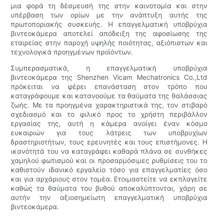
μια φορά τη δέσμευσή της στην καινοτομία και στην
υπέρβαση των ορίων με την ανάπτυξη αυτής της
πρωτοποριακής συσκευής. Η επαγγελματική υποβρύχια
βιντεοκάμερα αποτελεί απόδειξη της αφοσίωσης της
εταιρείας στην παροχή υψηλής ποιότητας, αξιόπιστων και
τεχνολογικά προηγμένων προϊόντων.
Συμπερασματικά, η επαγγελματική υποβρύχια
βιντεοκάμερα της Shenzhen Vicam Mechatronics Co.,Ltd
πρόκειται να φέρει επανάσταση στον τρόπο που
καταγράφουμε και κατανοούμε τα θαύματα της θαλάσσιας
ζωής. Με τα προηγμένα χαρακτηριστικά της, τον στιβαρό
σχεδιασμό και το φιλικό προς το χρήστη περιβάλλον
εργασίας της, αυτή η κάμερα ανοίγει έναν κόσμο
ευκαιριών για τους λάτρεις των υποβρυχίων
δραστηριοτήτων, τους ερευνητές και τους επιστήμονες. Η
ικανότητά του να καταγράφει καθαρά πλάνα σε συνθήκες
χαμηλού φωτισμού και οι προσαρμόσιμες ρυθμίσεις του το
καθιστούν ιδανικό εργαλείο τόσο για επαγγελματίες όσο
και για αρχάριους στον τομέα. Ετοιμαστείτε να εκπλαγείτε
καθώς τα θαύματα του βυθού αποκαλύπτονται, χάρη σε
αυτήν την αξιοσημείωτη επαγγελματική υποβρύχια
βιντεοκάμερα.