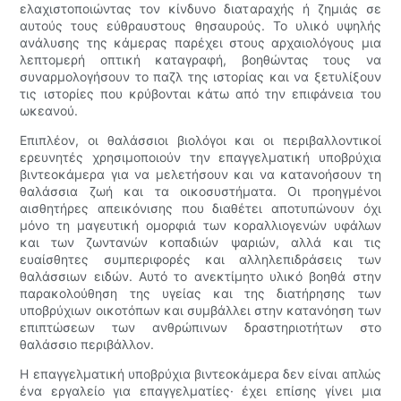
ελαχιστοποιώντας τον κίνδυνο διαταραχής ή ζημιάς σε
αυτούς τους εύθραυστους θησαυρούς. Το υλικό υψηλής
ανάλυσης της κάμερας παρέχει στους αρχαιολόγους μια
λεπτομερή οπτική καταγραφή, βοηθώντας τους να
συναρμολογήσουν το παζλ της ιστορίας και να ξετυλίξουν
τις ιστορίες που κρύβονται κάτω από την επιφάνεια του
ωκεανού.
Επιπλέον, οι θαλάσσιοι βιολόγοι και οι περιβαλλοντικοί
ερευνητές χρησιμοποιούν την επαγγελματική υποβρύχια
βιντεοκάμερα για να μελετήσουν και να κατανοήσουν τη
θαλάσσια ζωή και τα οικοσυστήματα. Οι προηγμένοι
αισθητήρες απεικόνισης που διαθέτει αποτυπώνουν όχι
μόνο τη μαγευτική ομορφιά των κοραλλιογενών υφάλων
και των ζωντανών κοπαδιών ψαριών, αλλά και τις
ευαίσθητες συμπεριφορές και αλληλεπιδράσεις των
θαλάσσιων ειδών. Αυτό το ανεκτίμητο υλικό βοηθά στην
παρακολούθηση της υγείας και της διατήρησης των
υποβρύχιων οικοτόπων και συμβάλλει στην κατανόηση των
επιπτώσεων των ανθρώπινων δραστηριοτήτων στο
θαλάσσιο περιβάλλον.
Η επαγγελματική υποβρύχια βιντεοκάμερα δεν είναι απλώς
ένα εργαλείο για επαγγελματίες· έχει επίσης γίνει μια