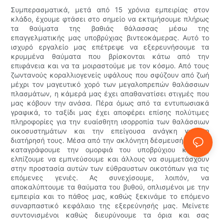
Συμπερασματικά, μετά από 15 χρόνια εμπειρίας στον
κλάδο, έχουμε φτάσει στο σημείο να εκτιμήσουμε πλήρως
τα θαύματα της βαθιάς θάλασσας μέσω της
επαγγελματικής μας υποβρύχιας βιντεοκάμερας. Αυτό το
ισχυρό εργαλείο μας επέτρεψε να εξερευνήσουμε τα
κρυμμένα θαύματα που βρίσκονται κάτω από την
επιφάνεια και να τα μοιραστούμε με τον κόσμο. Από τους
ζωντανούς κοραλλιογενείς υφάλους που σφύζουν από ζωή
μέχρι τον μαγευτικό χορό των μεγαλοπρεπών θαλάσσιων
πλασμάτων, η κάμερά μας έχει απαθανατίσει στιγμές που
μας κόβουν την ανάσα. Πέρα όμως από τα εντυπωσιακά
γραφικά, το ταξίδι μας έχει αποφέρει επίσης πολύτιμες
πληροφορίες για την ευαίσθητη ισορροπία των θαλάσσιων
οικοσυστημάτων και την επείγουσα ανάγκη για τη
διατήρησή τους. Μέσα από την ακλόνητη δέσμευσή μας να
καταγράφουμε την ομορφιά του υποβρύχιου κόσμου,
ελπίζουμε να εμπνεύσουμε και άλλους να συμμετάσχουν
στην προστασία αυτών των εύθραυστων οικοτόπων για τις
επόμενες γενιές. Ας συνεχίσουμε, λοιπόν, να
αποκαλύπτουμε τα θαύματα του βυθού, οπλισμένοι με την
εμπειρία και το πάθος μας, καθώς ξεκινάμε το επόμενο
συναρπαστικό κεφάλαιο της εξερεύνησής μας. Μείνετε
συντονισμένοι καθώς διευρύνουμε τα όρια και σας