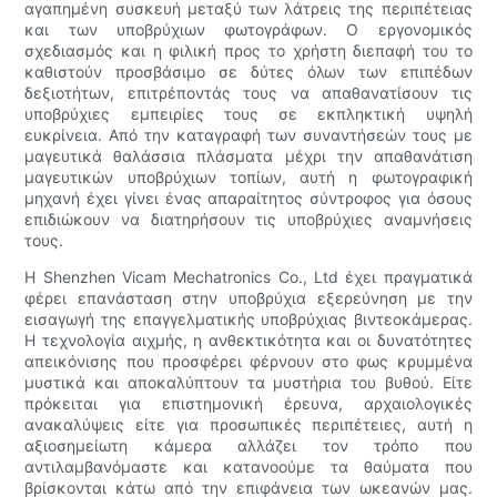
αγαπημένη συσκευή μεταξύ των λάτρεις της περιπέτειας
και των υποβρύχιων φωτογράφων. Ο εργονομικός
σχεδιασμός και η φιλική προς το χρήστη διεπαφή του το
καθιστούν προσβάσιμο σε δύτες όλων των επιπέδων
δεξιοτήτων, επιτρέποντάς τους να απαθανατίσουν τις
υποβρύχιες εμπειρίες τους σε εκπληκτική υψηλή
ευκρίνεια. Από την καταγραφή των συναντήσεών τους με
μαγευτικά θαλάσσια πλάσματα μέχρι την απαθανάτιση
μαγευτικών υποβρύχιων τοπίων, αυτή η φωτογραφική
μηχανή έχει γίνει ένας απαραίτητος σύντροφος για όσους
επιδιώκουν να διατηρήσουν τις υποβρύχιες αναμνήσεις
τους.
Η Shenzhen Vicam Mechatronics Co., Ltd έχει πραγματικά
φέρει επανάσταση στην υποβρύχια εξερεύνηση με την
εισαγωγή της επαγγελματικής υποβρύχιας βιντεοκάμερας.
Η τεχνολογία αιχμής, η ανθεκτικότητα και οι δυνατότητες
απεικόνισης που προσφέρει φέρνουν στο φως κρυμμένα
μυστικά και αποκαλύπτουν τα μυστήρια του βυθού. Είτε
πρόκειται για επιστημονική έρευνα, αρχαιολογικές
ανακαλύψεις είτε για προσωπικές περιπέτειες, αυτή η
αξιοσημείωτη κάμερα αλλάζει τον τρόπο που
αντιλαμβανόμαστε και κατανοούμε τα θαύματα που
βρίσκονται κάτω από την επιφάνεια των ωκεανών μας.