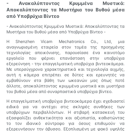
- Ανακαλύπτοντας Κρυμμένα Μυστικά:
Αποκαλύπτοντας τα Μυστήρια του Βυθού μέσα
από Υποβρύχια Βίντεο
- Ανακαλύπτοντας Κρυμμένα Μυστικά: Αποκαλύπτοντας τα
Μυστήρια του Βυθού μέσα από Υποβρύχια Βίντεο -
Η Shenzhen Vicam Mechatronics Co., Ltd, μια
αναγνωρισμένη εταιρεία στον τομέα της προηγμένης
τεχνολογίας απεικόνισης, παρουσίασε ένα καινοτόμο
εργαλείο που φέρνει επανάσταση στην υποβρύχια
εξερεύνηση - την επαγγελματική υποβρύχια βιντεοκάμερα.
Με υπερσύγχρονα χαρακτηριστικά και τεχνολογία αιχμής,
αυτή η κάμερα επιτρέπει σε δύτες και ερευνητές να
εμβαθύνουν στα βάθη των ωκεανών μας όπως ποτέ
άλλοτε, αποκαλύπτοντας κρυμμένα μυστικά και μυστήρια
του βυθού μέσα από συναρπαστικά υποβρύχια βίντεο.
Η επαγγελματική υποβρύχια βιντεοκάμερα έχει σχεδιαστεί
ειδικά για να αντέχει στις σκληρές συνθήκες των
υποβρύχιων περιβαλλόντων. Η στιβαρή κατασκευή του
εξασφαλίζει ανθεκτικότητα και αξιοπιστία, καθιστώντας
το τον ιδανικό σύντροφο για όσους επιθυμούν να
εξερευνήσουν την άβυσσο. Εξοπλισμένη με φακό υψηλής