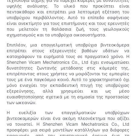
τεχνολογία αιχμής για να παρέχει κάμερες με δυνατότητες
υψηλής ανάλυσης. Το υλικό που προκύπτει είναι
πεντακάθαρο και επιτρέπει μια λεπτομερή εξέταση του
υποβρύχιου περιβάλλοντος. Αυτό το επίπεδο σαφήνειας
είναι ανεκτίμητο για τους επιστήμονες και τους ερευνητές
που μελετούν τη θαλάσσια ζωή, τους γεωλογικούς
σχηματισμούς και τα υποβρύχια οικοσυστήματα.
Επιπλέον, μια επαγγελματική υποβρύχια βιντεοκάμερα
επιτρέπει στους εξερευνητές βαθέων υδάτων να
καταγράφουν τα ευρήματά τους σε πραγματικό χρόνο. Η
Shenzhen Vicam Mechatronics Co., Ltd έχει ενσωματώσει
δυνατότητες ζωντανής μετάδοσης στις κάμερές της,
επιτρέποντας στους χρήστες να μοιράζονται τις εμπειρίες
τους με ένα παγκόσμιο κοινό. Αυτό το χαρακτηριστικό όχι
μόνο ενισχύει την εκπαιδευτική πτυχή της υποβρύχιας
εξερεύνησης, αλλά χρησιμεύει και ως μέσο
ευαισθητοποίησης σχετικά με τη σημασία της προστασίας
των ωκεανών.
Η ευελιξία των επαγγελματικών υποβρύχιων
βιντεοκαμερών είναι ένα ακόμη πλεονέκτημα που αξίζει
να τονιστεί. Η Shenzhen Vicam Mechatronics Co., Ltd
προσφέρει μια σειρά μοντέλων κατάλληλων για διάφορες
εφαρμογές, από την επιστημονική έρευνα έως τη