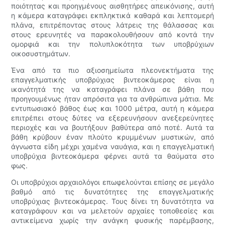
ποιότητας και προηγμένους αισθητήρες απεικόνισης, αυτή
η κάμερα καταγράφει εκπληκτικά καθαρά και λεπτομερή
πλάνα, επιτρέποντας στους λάτρεις της θάλασσας και
στους ερευνητές να παρακολουθήσουν από κοντά την
ομορφιά και την πολυπλοκότητα των υποβρύχιων
οικοσυστημάτων.
Ένα από τα πιο αξιοσημείωτα πλεονεκτήματα της
επαγγελματικής υποβρύχιας βιντεοκάμερας είναι η
ικανότητά της να καταγράφει πλάνα σε βάθη που
προηγουμένως ήταν απρόσιτα για τα ανθρώπινα μάτια. Με
εντυπωσιακό βάθος έως και 1000 μέτρα, αυτή η κάμερα
επιτρέπει στους δύτες να εξερευνήσουν ανεξερεύνητες
περιοχές και να βουτήξουν βαθύτερα από ποτέ. Αυτά τα
βάθη κρύβουν έναν πλούτο κρυμμένων μυστικών, από
άγνωστα είδη μέχρι χαμένα ναυάγια, και η επαγγελματική
υποβρύχια βιντεοκάμερα φέρνει αυτά τα θαύματα στο
φως.
Οι υποβρύχιοι αρχαιολόγοι επωφελούνται επίσης σε μεγάλο
βαθμό από τις δυνατότητες της επαγγελματικής
υποβρύχιας βιντεοκάμερας. Τους δίνει τη δυνατότητα να
καταγράφουν και να μελετούν αρχαίες τοποθεσίες και
αντικείμενα χωρίς την ανάγκη φυσικής παρέμβασης,