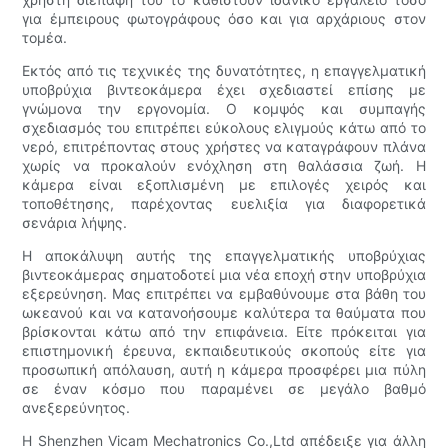
για έμπειρους φωτογράφους όσο και για αρχάριους στον
τομέα.
Εκτός από τις τεχνικές της δυνατότητες, η επαγγελματική
υποβρύχια βιντεοκάμερα έχει σχεδιαστεί επίσης με
γνώμονα την εργονομία. Ο κομψός και συμπαγής
σχεδιασμός του επιτρέπει εύκολους ελιγμούς κάτω από το
νερό, επιτρέποντας στους χρήστες να καταγράφουν πλάνα
χωρίς να προκαλούν ενόχληση στη θαλάσσια ζωή. Η
κάμερα είναι εξοπλισμένη με επιλογές χειρός και
τοποθέτησης, παρέχοντας ευελιξία για διαφορετικά
σενάρια λήψης.
Η αποκάλυψη αυτής της επαγγελματικής υποβρύχιας
βιντεοκάμερας σηματοδοτεί μια νέα εποχή στην υποβρύχια
εξερεύνηση. Μας επιτρέπει να εμβαθύνουμε στα βάθη του
ωκεανού και να κατανοήσουμε καλύτερα τα θαύματα που
βρίσκονται κάτω από την επιφάνεια. Είτε πρόκειται για
επιστημονική έρευνα, εκπαιδευτικούς σκοπούς είτε για
προσωπική απόλαυση, αυτή η κάμερα προσφέρει μια πύλη
σε έναν κόσμο που παραμένει σε μεγάλο βαθμό
ανεξερεύνητος.
Η Shenzhen Vicam Mechatronics Co.,Ltd απέδειξε για άλλη