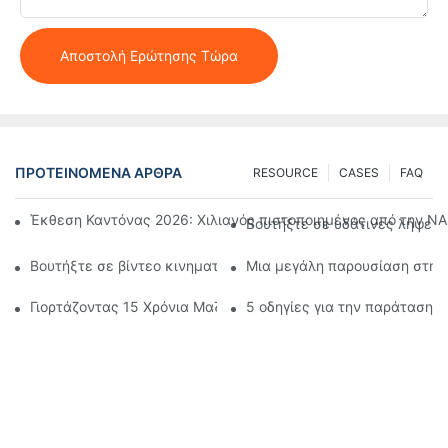
Αποστολή Ερώτησης Τώρα
ΠΡΟΤΕΙΝΌΜΕΝΑ ΆΡΘΡΑ
RESOURCE
CASES
FAQ
Έκθεση Καντόνας 2026: Χιλιανός πιστοποιημένος από την NAS
Βουτήξτε σε υδάτινες λήψεις
Βουτήξτε σε βίντεο κινηματογραφικής ποιότητας με την από
Μια μεγάλη παρουσίαση στη 
Γιορτάζοντας 15 Χρόνια Μαζί! Ένα Ταξίδι στο Γκουανγκσί με
5 οδηγίες για την παράταση 