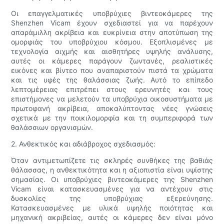
Οι επαγγελματικές υποβρύχιες βιντεοκάμερες της
Shenzhen Vicam έχουν σχεδιαστεί για να παρέχουν
απαράμιλλη ακρίβεια και ευκρίνεια στην αποτύπωση της
ομορφιάς του υποβρύχιου κόσμου. Εξοπλισμένες με
τεχνολογία αιχμής και αισθητήρες υψηλής ανάλυσης,
αυτές οι κάμερες παράγουν ζωντανές, ρεαλιστικές
εικόνες και βίντεο που αναπαριστούν πιστά τα χρώματα
και τις υφές της θαλάσσιας ζωής. Αυτό το επίπεδο
λεπτομέρειας επιτρέπει στους ερευνητές και τους
επιστήμονες να μελετούν τα υποβρύχια οικοσυστήματα με
πρωτοφανή ακρίβεια, αποκαλύπτοντας νέες γνώσεις
σχετικά με την ποικιλομορφία και τη συμπεριφορά των
θαλάσσιων οργανισμών.
2. Ανθεκτικός και αδιάβροχος σχεδιασμός:
Όταν αντιμετωπίζετε τις σκληρές συνθήκες της βαθιάς
θάλασσας, η ανθεκτικότητα και η αξιοπιστία είναι υψίστης
σημασίας. Οι υποβρύχιες βιντεοκάμερες της Shenzhen
Vicam είναι κατασκευασμένες για να αντέχουν στις
δυσκολίες της υποβρύχιας εξερεύνησης.
Κατασκευασμένες με υλικά υψηλής ποιότητας και
μηχανική ακριβείας, αυτές οι κάμερες δεν είναι μόνο