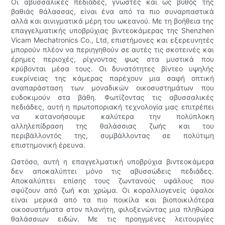
Οι αβυσσαλικές πεδιάδες, γνωστές και ως βυθός της
βαθιάς θάλασσας, είναι ένα από τα πιο συναρπαστικά
αλλά και αινιγματικά μέρη του ωκεανού. Με τη βοήθεια της
επαγγελματικής υποβρύχιας βιντεοκάμερας της Shenzhen
Vicam Mechatronics Co., Ltd, επιστήμονες και εξερευνητές
μπορούν πλέον να περιηγηθούν σε αυτές τις σκοτεινές και
έρημες περιοχές, ρίχνοντας φως στα μυστικά που
κρύβονται μέσα τους. Οι δυνατότητες βίντεο υψηλής
ευκρίνειας της κάμερας παρέχουν μια σαφή οπτική
αναπαράσταση των μοναδικών οικοσυστημάτων που
ευδοκιμούν στα βάθη. Φωτίζοντας τις αβυσσαλικές
πεδιάδες, αυτή η πρωτοποριακή τεχνολογία μας επιτρέπει
να κατανοήσουμε καλύτερα την πολύπλοκη
αλληλεπίδραση της θαλάσσιας ζωής και του
περιβάλλοντός της, συμβάλλοντας σε πολύτιμη
επιστημονική έρευνα.
Ωστόσο, αυτή η επαγγελματική υποβρύχια βιντεοκάμερα
δεν αποκαλύπτει μόνο τις αβυσσώδεις πεδιάδες.
Αποκαλύπτει επίσης τους ζωντανούς υφάλους που
σφύζουν από ζωή και χρώμα. Οι κοραλλιογενείς ύφαλοι
είναι μερικά από τα πιο ποικίλα και βιοποικιλότερα
οικοσυστήματα στον πλανήτη, φιλοξενώντας μια πληθώρα
θαλάσσιων ειδών. Με τις προηγμένες λειτουργίες