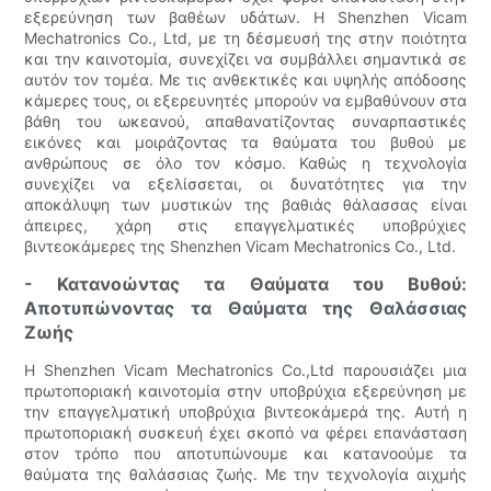
εξερεύνηση των βαθέων υδάτων. Η Shenzhen Vicam
Mechatronics Co., Ltd, με τη δέσμευσή της στην ποιότητα
και την καινοτομία, συνεχίζει να συμβάλλει σημαντικά σε
αυτόν τον τομέα. Με τις ανθεκτικές και υψηλής απόδοσης
κάμερες τους, οι εξερευνητές μπορούν να εμβαθύνουν στα
βάθη του ωκεανού, απαθανατίζοντας συναρπαστικές
εικόνες και μοιράζοντας τα θαύματα του βυθού με
ανθρώπους σε όλο τον κόσμο. Καθώς η τεχνολογία
συνεχίζει να εξελίσσεται, οι δυνατότητες για την
αποκάλυψη των μυστικών της βαθιάς θάλασσας είναι
άπειρες, χάρη στις επαγγελματικές υποβρύχιες
βιντεοκάμερες της Shenzhen Vicam Mechatronics Co., Ltd.
- Κατανοώντας τα Θαύματα του Βυθού:
Αποτυπώνοντας τα Θαύματα της Θαλάσσιας
Ζωής
Η Shenzhen Vicam Mechatronics Co.,Ltd παρουσιάζει μια
πρωτοποριακή καινοτομία στην υποβρύχια εξερεύνηση με
την επαγγελματική υποβρύχια βιντεοκάμερά της. Αυτή η
πρωτοποριακή συσκευή έχει σκοπό να φέρει επανάσταση
στον τρόπο που αποτυπώνουμε και κατανοούμε τα
θαύματα της θαλάσσιας ζωής. Με την τεχνολογία αιχμής