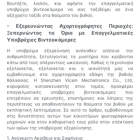
Βουτήξτε, λοιπόν, και αφήστε την επαγγελματική
υποβρύχια βιντεοκάμερα να σας ταξιδέψει σε ένα
αξέχαστο ταξίδι στα θαύματα του βυθού.
- Εξερευνώντας Αχαρτογράφητες Περιοχές:
Ξεπερνώντας τα Όρια με Επαγγελματικές
Υποβρύχιες Βιντεοκάμερες
Η υποβρύχια εξερεύνηση ανέκαθεν γοήτευε την
ανθρωπότητα, ξετυλίγοντας τα μυστήρια που κρύβονται
κάτω από τους απέραντους ωκεανούς. Καθώς η τεχνολογία
εξελίσσεται, εξελίσσεται και η ικανότητά μας να
εμβαθύνουμε στα αχαρτογράφητα εδάφη της βαθιάς
θάλασσας. Η Shenzhen Vicam Mechatronics Co., Ltd,
κορυφαίος κατασκευαστής στον τομέα, προσφέρει
επαγγελματικές υποβρύχιες βιντεοκάμερες που
επιτρέπουν σε ερευνητές, επιστήμονες και λάτρεις της
περιπέτειας να απαθανατίσουν τα θαύματα του βυθού με
εκπληκτική λεπτομέρεια. Σε αυτό το άρθρο, εμβαθύνουμε
στις δυνατότητες αυτών των καινοτόμων φωτογραφικών
μηχανών και στον καθοριστικό τους ρόλο στην επέκταση
των ορίων της υποβρύχιας εξερεύνησης.
1. Ασύγκριτη Ακρίβεια και Σαφήνεια: