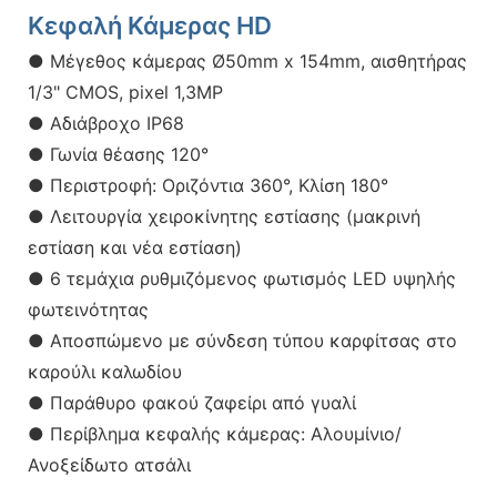
Κεφαλή Κάμερας HD
● Μέγεθος κάμερας Ø50mm x 154mm, αισθητήρας
1/3" CMOS, pixel 1,3MP
● Αδιάβροχο IP68
● Γωνία θέασης 120°
● Περιστροφή: Οριζόντια 360°, Κλίση 180°
● Λειτουργία χειροκίνητης εστίασης (μακρινή
εστίαση και νέα εστίαση)
● 6 τεμάχια ρυθμιζόμενος φωτισμός LED υψηλής
φωτεινότητας
● Αποσπώμενο με σύνδεση τύπου καρφίτσας στο
καρούλι καλωδίου
● Παράθυρο φακού ζαφείρι από γυαλί
● Περίβλημα κεφαλής κάμερας: Αλουμίνιο/
Ανοξείδωτο ατσάλι