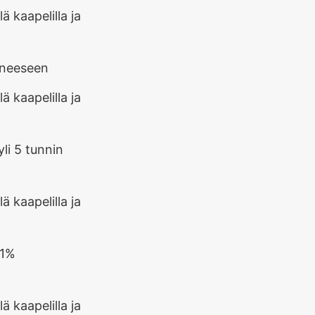
oneeseen
li 5 tunnin
 1%