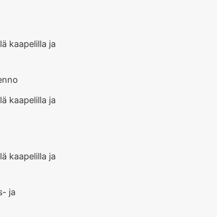
kenno
o
- ja