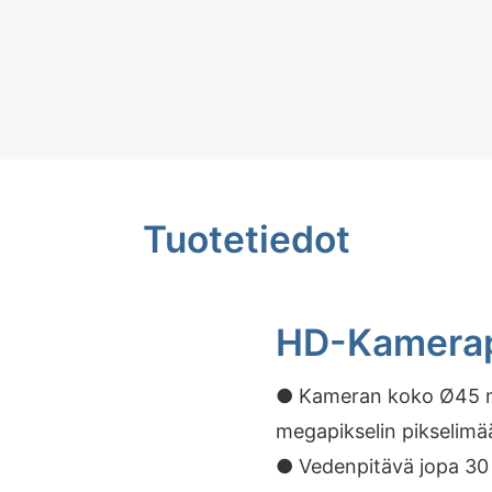
Tuotetiedot
HD-Kamera
● Kameran koko Ø45 m
megapikselin pikselimä
● Vedenpitävä jopa 30 b