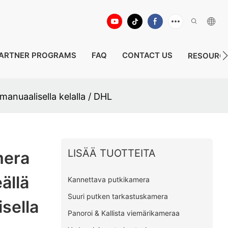
ARTNER PROGRAMS
FAQ
CONTACT US
RESOURC
anuaalisella kelalla / DHL
LISÄÄ TUOTTEITA
mera
ällä
Kannettava putkikamera
Suuri putken tarkastuskamera
isella
Panoroi & Kallista viemärikameraa