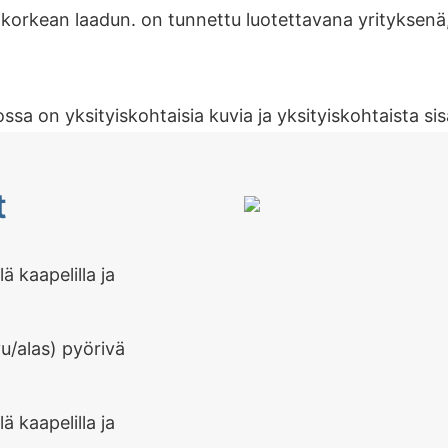
rkean laadun. on tunnettu luotettavana yrityksenä, 
ssa on yksityiskohtaisia kuvia ja yksityiskohtaista si
t
u/alas) pyörivä