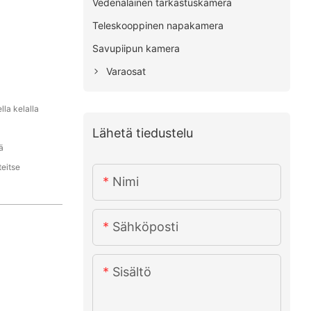
Vedenalainen tarkastuskamera
Teleskooppinen napakamera
Savupiipun kamera
Varaosat
la kelalla
Lähetä tiedustelu
ä
teitse
Nimi
Sähköposti
Sisältö