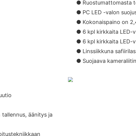
● Ruostumattomasta te
● PC LED -valon suoju
● Kokonaispaino on 2,
● 6 kpl kirkkaita LED-v
● 6 kpl kirkkaita LED-
● Linssiikkuna safiirilas
● Suojaava kameraliiti
uutio
allennus, äänitys ja
oitustekniikkaan