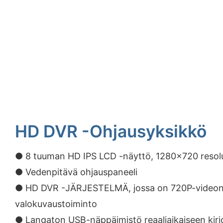
HD DVR -ohjausyksikkö
● 8 tuuman HD IPS LCD -näyttö, 1280x720 resol
● Vedenpitävä ohjauspaneeli
● HD DVR -JÄRJESTELMÄ, jossa on 720P-videon t
valokuvaustoiminto
● Langaton USB-näppäimistö reaaliaikaiseen kirj