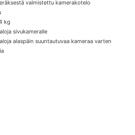
räksestä valmistettu kamerakotelo
s
4 kg
aloja sivukameralle
valoja alaspäin suuntautuvaa kameraa varten
ia
n