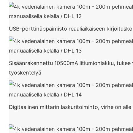
USB-porttinäppäimistö reaaliaikaiseen kirjoitusk
Sisäänrakennettu 10500mA litiumioniakku, tukee y
työskentelyä
Digitaalinen mittarin laskuritoiminto, virhe on alle