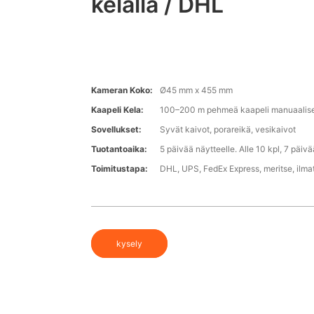
kelalla / DHL
Kameran Koko:
Ø45 mm x 455 mm
Kaapeli Kela:
100–200 m pehmeä kaapeli manuaalisel
Sovellukset:
Syvät kaivot, porareikä, vesikaivot
Tuotantoaika:
5 päivää näytteelle. Alle 10 kpl, 7 päivä
Toimitustapa:
DHL, UPS, FedEx Express, meritse, ilma
kysely