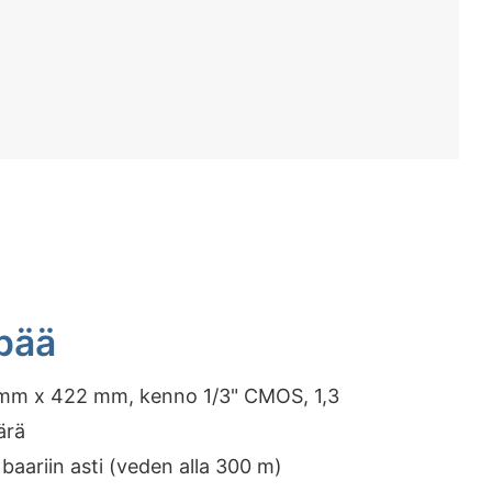
pää
m x 422 mm, kenno 1/3" CMOS, 1,3
ärä
aariin asti (veden alla 300 m)