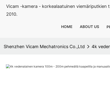
Vicam -kamera - korkealaatuinen viemäriputkien 
2010.
HOME
ABOUT US
P
Shenzhen Vicam Mechatronics Co.,Ltd
4k veden