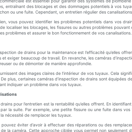
commerciale est essentiel pour garantir des systèmes de plomberie e
ces, entraînant des blocages et des dommages potentiels à vos tuya
hon ou une fuite. Cependant, un entretien régulier des canalisations
etien, vous pouvez identifier les problèmes potentiels dans vos dra
 de localiser les blocages, les fissures ou autres problèmes pouvan
s problèmes et assurer le bon fonctionnement de vos canalisations.
spection de drains pour la maintenance est l’efficacité qu’elles offren
 et exiger beaucoup de travail. En revanche, les caméras d’inspecti
 creuser ou de démonter de manière approfondie.
rnissent des images claires de l’intérieur de vos tuyaux. Cela signif
 De plus, certaines caméras d’inspection de drains sont équipées d
vant indiquer un problème dans vos tuyaux.
lisations
ains pour l’entretien est la rentabilité qu’elles offrent. En identifia
ar la suite. Par exemple, une petite fissure ou une fuite dans vos
 la nécessité de remplacer les tuyaux.
s pouvez éviter d’avoir à effectuer des réparations ou des remplace
de de la caméra. Cette approche ciblée vous permet non seulement d