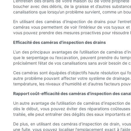
L’entretien des drains de votre maison ou de votre propriété 
boucher avec des débris, de la graisse et d’autres substan
canalisations que lorsqu’un problème survient, comme un bouc
En utilisant des caméras d'inspection de drains pour l'entr
caméras vous permettent de voir l'intérieur de vos tuyaux et
vous pouvez prendre des mesures proactives pour résoudre le
Efficacité des caméras d'inspection des drains
L’un des principaux avantages de l’utilisation de caméras d’in
que le serpentage ou l’excavation, peuvent prendre du temps
précisément l’état de vos canalisations sans avoir besoin de
Ces caméras sont équipées d’objectifs haute résolution qui fou
autre problème pouvant affecter votre système de drainage.
température, les niveaux d’humidité et d’autres facteurs pou
Rapport coût-efficacité des caméras d'inspection des cana
Un autre avantage de l’utilisation de caméras d’inspection de dr
dès le début, vous pouvez éviter des réparations coûteuses p
traitée, elle peut entraîner des dégâts des eaux importants et
De plus, en utilisant des caméras d’inspection de drain, vou
une fuite, vous pouvez localiser l'emplacement exact à l'ai