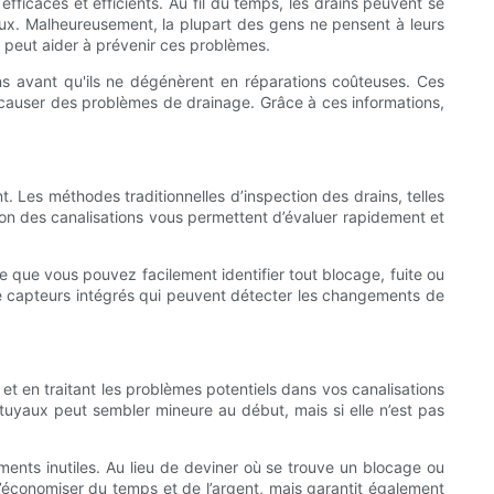
fficaces et efficients. Au fil du temps, les drains peuvent se
ux. Malheureusement, la plupart des gens ne pensent à leurs
 peut aider à prévenir ces problèmes.
ins avant qu'ils ne dégénèrent en réparations coûteuses. Ces
t causer des problèmes de drainage. Grâce à ces informations,
t. Les méthodes traditionnelles d’inspection des drains, telles
on des canalisations vous permettent d’évaluer rapidement et
ie que vous pouvez facilement identifier tout blocage, fuite ou
e capteurs intégrés qui peuvent détecter les changements de
nt et en traitant les problèmes potentiels dans vos canalisations
 tuyaux peut sembler mineure au début, mais si elle n’est pas
ments inutiles. Au lieu de deviner où se trouve un blocage ou
’économiser du temps et de l’argent, mais garantit également