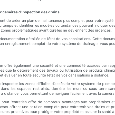
ux caméras d'inspection des drains
ent de créer un plan de maintenance plus complet pour votre systèm
du temps et identifier les modèles ou tendances pouvant indiquer de
s zones problématiques avant qu’elles ne deviennent des urgences.
documentation détaillée de l’état de vos canalisations. Cette documen
yant un enregistrement complet de votre système de drainage, vous 
etien offre également une sécurité et une commodité accrues par rapp
es que le déterrement des tuyaux ou l’utilisation de produits chim
t évaluer en toute sécurité l’état de vos canalisations à distance.
’inspecter les zones difficiles d’accès de votre système de plombe
ans les espaces restreints, derrière les murs ou sous terre sa
e à distance, vous permettant de naviguer facilement avec la camér
 pour l’entretien offre de nombreux avantages aux propriétaires et a
éras offrent une solution complète pour entretenir vos drains et p
ures proactives pour protéger votre propriété et assurer la santé à