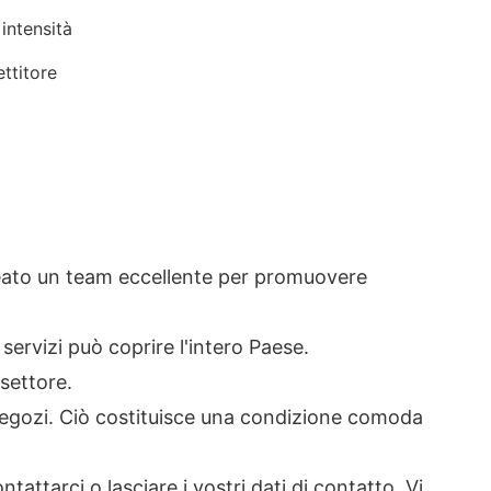
intensità
ttitore
creato un team eccellente per promuovere
servizi può coprire l'intero Paese.
settore.
negozi. Ciò costituisce una condizione comoda
ttarci o lasciare i vostri dati di contatto. Vi