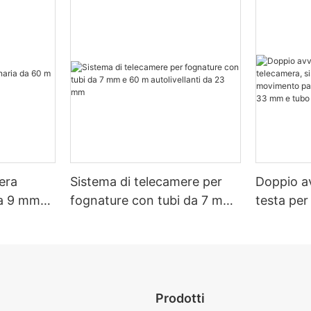
era
Sistema di telecamere per
Doppio a
da 9 mm
fognature con tubi da 7 mm
testa per
e 60 m autolivellanti da 23
sistema d
mm
moviment
inclinaz
tubo auto
mm.
Prodotti