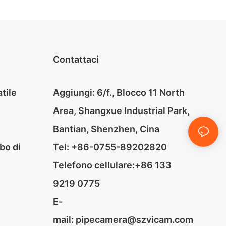
i telecamera con
autolivellante da 17 mm e 23
o panoramico e
mm
ione da 33 mm e
livellante da 23
Contattaci
tile
Aggiungi: 6/f., Blocco 11 North
Area, Shangxue Industrial Park,
Bantian, Shenzhen, Cina
bo di
Tel: +86-0755-89202820
Telefono cellulare:+86 133
9219 0775
E-
mail:
pipecamera@szvicam.com