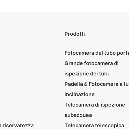
e 60 m autolivellanti da 23
sistema d
mm
moviment
inclinaz
tubo auto
mm.
Prodotti
Fotocamera del tubo porta
Grande fotocamera di
ispezione dei tubi
Padella & Fotocamera a tu
inclinazione
Telecamera di ispezione
subacquea
la riservatezza
Telecamera telescopica