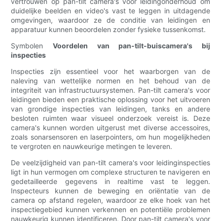
vertrouwen op pan-tilt camera's voor leidingonderhoud om
duidelijke beelden en video's vast te leggen in uitdagende
omgevingen, waardoor ze de conditie van leidingen en
apparatuur kunnen beoordelen zonder fysieke tussenkomst.
Symbolen
Voordelen van pan-tilt-buiscamera's bij
inspecties
Inspecties zijn essentieel voor het waarborgen van de
naleving van wettelijke normen en het behoud van de
integriteit van infrastructuursystemen. Pan-tilt camera's voor
leidingen bieden een praktische oplossing voor het uitvoeren
van grondige inspecties van leidingen, tanks en andere
besloten ruimten waar visueel onderzoek vereist is. Deze
camera's kunnen worden uitgerust met diverse accessoires,
zoals sonarsensoren en laserpointers, om hun mogelijkheden
te vergroten en nauwkeurige metingen te leveren.
De veelzijdigheid van pan-tilt camera's voor leidinginspecties
ligt in hun vermogen om complexe structuren te navigeren en
gedetailleerde gegevens in realtime vast te leggen.
Inspecteurs kunnen de beweging en oriëntatie van de
camera op afstand regelen, waardoor ze elke hoek van het
inspectiegebied kunnen verkennen en potentiële problemen
nauwkeurig kunnen identificeren. Door pan-tilt camera's voor