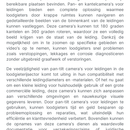
bereikbare plaatsen bevinden. Pan- en kantelcamera's voor
leidingen bieden een complete oplossing waarmee
loodgieters door krappe ruimtes kunnen navigeren en
gedetailleerde beelden van de binnenkant van de leidingen
kunnen vastleggen. Deze camera's kunnen tot 180 graden
kantelen en 360 graden roteren, waardoor ze een volledig
beeld krijgen van de staat van de leiding. Dankzij de
mogelijkheid om in te zoomen op specifieke gebieden en
video's op te nemen, kunnen loodgieters snel problemen
zoals verstoppingen, lekkages en corrosie diagnosticeren
zonder uitgebreid graafwerk of verstoringen.
De veelzijdigheid van pan-tilt camera's voor leidingen in de
loodgieterijsector komt tot uiting in hun compatibiliteit met
verschillende leidingdiameters en -materialen. Of het nu gaat
om een ​​kleine leiding voor huishoudelijk gebruik of een grote
commerciële leiding, deze camera's kunnen zich aanpassen
aan verschillende omgevingen en nauwkeurige visuele
gegevens leveren. Door pan-tilt camera's voor leidingen te
gebruiken, kunnen loodgieters tijd en geld besparen op
probleemoplossing en reparaties, wat uiteindelijk hun
efficiëntie en klanttevredenheid verbetert. Bovendien kunnen
de opnames van deze camera's dienen als waardevolle
documentatie voor verzekeringsclaims of juridische