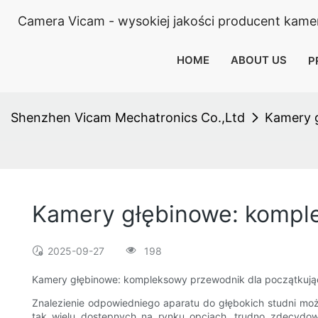
Camera Vicam - wysokiej jakości producent kamery
HOME
ABOUT US
P
Shenzhen Vicam Mechatronics Co.,Ltd
Kamery 
Kamery głębinowe: kompl
2025-09-27
198
Kamery głębinowe: kompleksowy przewodnik dla początkuj
Znalezienie odpowiedniego aparatu do głębokich studni moż
tak wielu dostępnych na rynku opcjach, trudno zdecydow