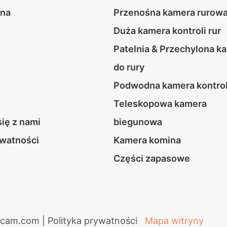
wna
Przenośna kamera rurow
Duża kamera kontroli rur
Patelnia & Przechylona k
do rury
Podwodna kamera kontrol
Teleskopowa kamera
się z nami
biegunowa
ywatności
Kamera komina
Części zapasowe
icam.com |
Polityka prywatności
Mapa witryny