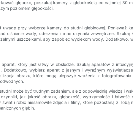
nurkować głęboko, poszukaj kamery z głębokością co najmniej 30 me
iższym poziomem głębokości.
 pod uwagę przy wyborze kamery do studni głębinowej. Ponieważ
 ciśnienie wody, uderzenia i inne czynniki zewnętrzne. Szukaj k
zelnymi uszczelkami, aby zapobiec wyciekom wody. Dodatkowo, wybi
parat, który jest łatwy w obsłudze. Szukaj aparatów z intuicyjn
ć. Dodatkowo, wybierz aparat z jasnym i wyraźnym wyświetlaczem
ilizacja obrazu, które mogą ulepszyć wrażenia z fotografowania
 podwodnych.
tudni może być trudnym zadaniem, ale z odpowiednią wiedzą i wska
ynniki, jak jakość obrazu, głębokość, wytrzymałość i łatwość ob
t i robić niesamowite zdjęcia i filmy, które pozostaną z Tobą na 
eanicznych głębin.