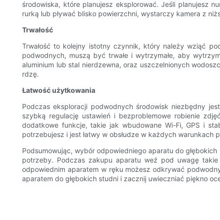
środowiska, które planujesz eksplorować. Jeśli planujesz 
rurką lub pływać blisko powierzchni, wystarczy kamera z n
Trwałość
Trwałość to kolejny istotny czynnik, który należy wziąć
podwodnych, muszą być trwałe i wytrzymałe, aby wytrzymać
aluminium lub stal nierdzewna, oraz uszczelnionych wodoszc
rdzę.
Łatwość użytkowania
Podczas eksploracji podwodnych środowisk niezbędny jest a
szybką regulację ustawień i bezproblemowe robienie zdję
dodatkowe funkcje, takie jak wbudowane Wi-Fi, GPS i stab
potrzebujesz i jest łatwy w obsłudze w każdych warunkach
Podsumowując, wybór odpowiedniego aparatu do głębokich s
potrzeby. Podczas zakupu aparatu weź pod uwagę takie cz
odpowiednim aparatem w ręku możesz odkrywać podwodny świa
aparatem do głębokich studni i zacznij uwieczniać piękno oc