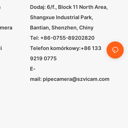
a
Dodaj: 6/f., Block 11 North Area,
Shangxue Industrial Park,
amera
Bantian, Shenzhen, Chiny
Tel: +86-0755-89202820
i
Telefon komórkowy:+86 133
9219 0775
E-
mail:
pipecamera@szvicam.com