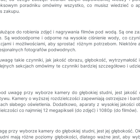
sowym poradniku omówimy wszystko, co musisz wiedzieć o apar
as zakupu.
służące do robienia zdjęć i nagrywania filmów pod wodą. Są one z
e. Są wodoodporne i odporne na wysokie ciśnienie wody, co czyni
nkcjami i możliwościami, aby sprostać różnym potrzebom. Niektóre
fesjonalnych fotografów podwodnych.
wagę takie czynniki, jak jakość obrazu, głębokość, wytrzymałość 
olejnych sekcjach omówimy te czynniki bardziej szczegółowo i ud
od uwagę przy wyborze kamery do głębokiej studni, jest jakość 
ektywu. Kamery o wyższej rozdzielczości zapewniają ostrzejsze i bar
kach słabego oświetlenia. Dodatkowo, aparaty z wysokiej jakości o
elczości co najmniej 12 megapikseli (do zdjęć) i 1080p (do filmów).
gę przy wyborze kamery do głębokiej studni, jest jej głębokość. O
tudni mają różne poziomy głębokości, dlatego ważne jest, aby wy