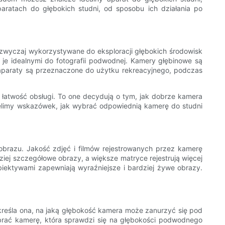
atach do głębokich studni, od sposobu ich działania po
azwyczaj wykorzystywane do eksploracji głębokich środowisk
 je idealnymi do fotografii podwodnej. Kamery głębinowe są
 aparaty są przeznaczone do użytku rekreacyjnego, podczas
i łatwość obsługi. To one decydują o tym, jak dobrze kamera
zielimy wskazówek, jak wybrać odpowiednią kamerę do studni
obrazu. Jakość zdjęć i filmów rejestrowanych przez kamerę
dziej szczegółowe obrazy, a większe matryce rejestrują więcej
biektywami zapewniają wyraźniejsze i bardziej żywe obrazy.
kreśla ona, na jaką głębokość kamera może zanurzyć się pod
brać kamerę, która sprawdzi się na głębokości podwodnego