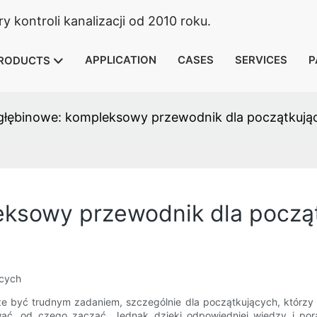
 kontroli kanalizacji od 2010 roku.
APPLICATION
CASES
SERVICES
P
RODUCTS
głębinowe: kompleksowy przewodnik dla początkują
eksowy przewodnik dla począ
ących
e być trudnym zadaniem, szczególnie dla początkujących, którzy d
ać, od czego zacząć. Jednak dzięki odpowiedniej wiedzy i por