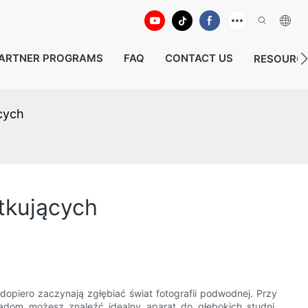
ARTNER PROGRAMS
FAQ
CONTACT US
RESOURC
cych
tkujących
opiero zaczynają zgłębiać świat fotografii podwodnej. Przy
adom możesz znaleźć idealny aparat do głębokich studni,