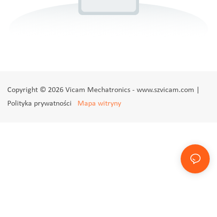
Copyright © 2026 Vicam Mechatronics - www.szvicam.com |
Polityka prywatności
Mapa witryny