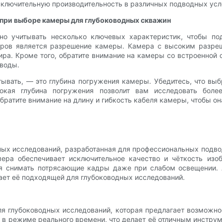
ключительную производительность в различных подводных усл
 при выборе камеры для глубоководных скважин
о учитывать несколько ключевых характеристик, чтобы по
ров является разрешение камеры. Камера с высоким разреш
ира. Кроме того, обратите внимание на камеры со встроенно
 воды.
ывать, — это глубина погружения камеры. Убедитесь, что вы
сокая глубина погружения позволит вам исследовать боле
братите внимание на длину и гибкость кабеля камеры, чтобы он
дных исследований, разработанная для профессиональных подв
ра обеспечивает исключительное качество и чёткость изо
яя снимать потрясающие кадры даже при слабом освещении.
лает её подходящей для глубоководных исследований.
ля глубоководных исследований, которая предлагает возможно
 в режиме реального времени, что делает её отличным инстру