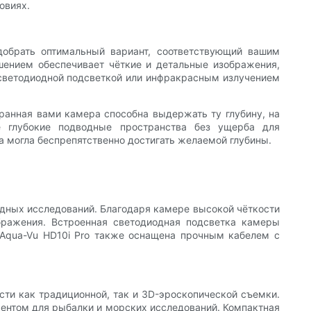
овиях.
добрать оптимальный вариант, соответствующий вашим
ением обеспечивает чёткие и детальные изображения,
й светодиодной подсветкой или инфракрасным излучением
бранная вами камера способна выдержать ту глубину, на
е глубокие подводные пространства без ущерба для
а могла беспрепятственно достигать желаемой глубины.
одных исследований. Благодаря камере высокой чёткости
бражения. Встроенная светодиодная подсветка камеры
 Aqua-Vu HD10i Pro также оснащена прочным кабелем с
сти как традиционной, так и 3D-эроскопической съемки.
ментом для рыбалки и морских исследований. Компактная