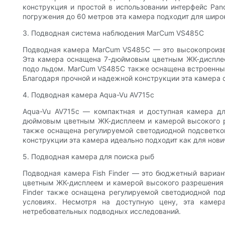
конструкция и простой в использовании интерфейс Pan
погружения до 60 метров эта камера подходит для широ
3. Подводная система наблюдения MarCum VS485C
Подводная камера MarCum VS485C — это высокопроизво
Эта камера оснащена 7-дюймовым цветным ЖК-дисплеем
подо льдом. MarCum VS485C также оснащена встроенны
Благодаря прочной и надежной конструкции эта камера
4. Подводная камера Aqua-Vu AV715c
Aqua-Vu AV715c — компактная и доступная камера д
дюймовым цветным ЖК-дисплеем и камерой высокого ра
также оснащена регулируемой светодиодной подсветкой
конструкции эта камера идеально подходит как для нови
5. Подводная камера для поиска рыб
Подводная камера Fish Finder — это бюджетный вариант
цветным ЖК-дисплеем и камерой высокого разрешения 
Finder также оснащена регулируемой светодиодной под
условиях. Несмотря на доступную цену, эта камер
нетребовательных подводных исследований.