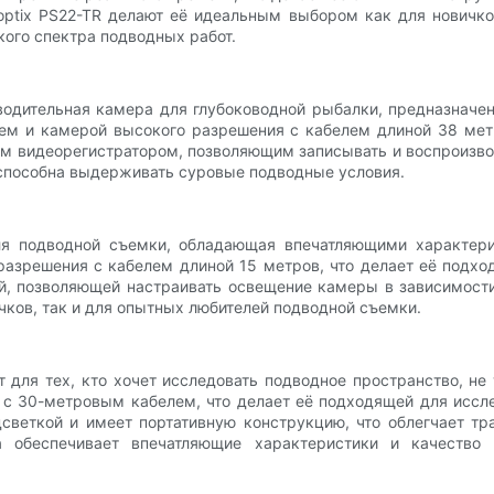
optix PS22-TR делают её идеальным выбором как для новичков
кого спектра подводных работ.
дительная камера для глубоководной рыбалки, предназначен
 и камерой высокого разрешения с кабелем длиной 38 метр
м видеорегистратором, позволяющим записывать и воспроизво
 способна выдерживать суровые подводные условия.
ля подводной съемки, обладающая впечатляющими характери
зрешения с кабелем длиной 15 метров, что делает её подход
, позволяющей настраивать освещение камеры в зависимости
чков, так и для опытных любителей подводной съемки.
 для тех, кто хочет исследовать подводное пространство, н
с 30-метровым кабелем, что делает её подходящей для иссле
светкой и имеет портативную конструкцию, что облегчает т
а обеспечивает впечатляющие характеристики и качество