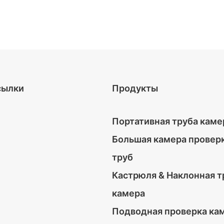
сылки
Продукты
Портативная труба каме
Большая камера провер
труб
Кастрюля & Наклонная т
камера
Подводная проверка ка