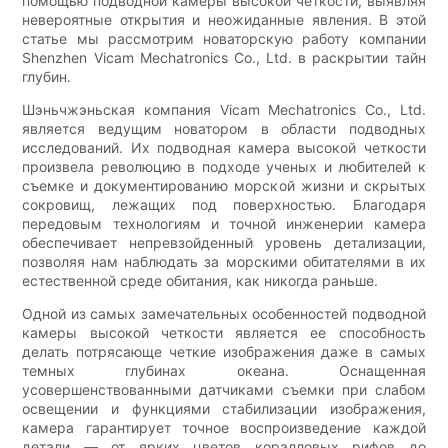
помощью подводной камеры высокой четкости, выявляя
невероятные открытия и неожиданные явления. В этой
статье мы рассмотрим новаторскую работу компании
Shenzhen Vicam Mechatronics Co., Ltd. в раскрытии тайн
глубин.
Шэньчжэньская компания Vicam Mechatronics Co., Ltd.
является ведущим новатором в области подводных
исследований. Их подводная камера высокой четкости
произвела революцию в подходе ученых и любителей к
съемке и документированию морской жизни и скрытых
сокровищ, лежащих под поверхностью. Благодаря
передовым технологиям и точной инженерии камера
обеспечивает непревзойденный уровень детализации,
позволяя нам наблюдать за морскими обитателями в их
естественной среде обитания, как никогда раньше.
Одной из самых замечательных особенностей подводной
камеры высокой четкости является ее способность
делать потрясающе четкие изображения даже в самых
темных глубинах океана. Оснащенная
усовершенствованными датчиками съемки при слабом
освещении и функциями стабилизации изображения,
камера гарантирует точное воспроизведение каждой
детали — от ярких цветов коралловых рифов до