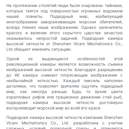
На протяжении столетий люди были очарованы тайнами,
которые таятся под поверхностью огромных водоемов
нашей планеты. Подводный мир, изобилующий
многообразием завораживающих морских обитателей,
всегда пленял наше воображение. Однако запечатлеть
красоту и величие этого скрытого царства зачастую
оказывалось непростой задачей. Подводная камера
высокой четкости от Shenzhen Vicam Mechatronics Co.,
Ltd обещает изменить ситуацию.
Одной из выдающихся особенностей этой
революционной камеры является возможность съемки
изображений высокой четкости. Благодаря разрешению
до 4K камера снимает потрясающие изображения с
необычайной четкостью. Каждый пиксель наполнен
деталями, что позволяет зрителям ощутить подводный
мир, как никогда раньше. Будь то яркие цвета
коралловых рифов или грациозное движение стай рыб,
подводная камера высокой четкости достоверно
воспроизводит морской мир во всей его красе.
Подводная камера высокой четкости компании Shenzhen
Vicam Mechatronics Co., Ltd. разработана с учетом
сложных условий подводной среды и отличается