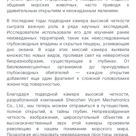
общения морских животных, часто приводя к
удивительным открытиям и неожиданным явлениям.
В последние годы подводная камера высокой четкости
сыграла важную роль в ряде научных экспедиций.
Исследователи использовали его для изучения ранее
неизведанных территорий, таких как неисследованные
глубоководные впадины и скрытые пещеры, усеивающие
дно океана. В ходе этих миссий камера выявила
множество новых видов, проливая свет на невероятное
биоразнообразие, существующее в глубинах. От
биолюминесцентных организмов до причудливых
глубоководных обитателей — каждое открытие
добавляет еще один фрагмент к сложной головоломке
жизни под поверхностью.
Благодаря подводной камере высокой четкости,
разработанной компанией Shenzhen Vicam Mechatronics
Co., Ltd., мы теперь можем отправиться в путешествие,
полное открытий, в тайны глубин. Непревзойденная
четкость изображения, широкоугольный объектив и
высококачественный звук этой камеры произвели
революцию в нашем понимании морского мира.
Продолжая исследовать неизведанные просторы океана,