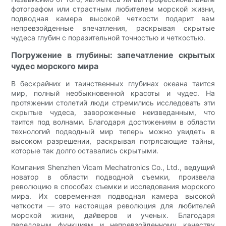
фотографом или страстным любителем морской жизни,
подводная камера высокой четкости подарит вам
непревзойденные впечатления, раскрывая скрытые
чудеса глубин с поразительной точностью и четкостью.
Погружение в глубины: запечатление скрытых
чудес морского мира
В бескрайних и таинственных глубинах океана таится
мир, полный необыкновенной красоты и чудес. На
протяжении столетий люди стремились исследовать эти
скрытые чудеса, завороженные неизведанным, что
таится под волнами. Благодаря достижениям в области
технологий подводный мир теперь можно увидеть в
высоком разрешении, раскрывая потрясающие тайны,
которые так долго оставались скрытыми.
Компания Shenzhen Vicam Mechatronics Co., Ltd., ведущий
новатор в области подводной съемки, произвела
революцию в способах съемки и исследования морского
мира. Их современная подводная камера высокой
четкости — это настоящая революция для любителей
морской жизни, дайверов и ученых. Благодаря
передовым функциям и непревзойденному качеству