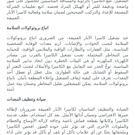
التشغيل. ضع الكاميرا بالزاوية والمسافة المناسبتين للحصول على صور
واضحة ودقيقة للبئر أو الهيكل المراد فحصه. اتبع تعليمات الشركة
المصنعة للإعداد والتركيب الصحيحين لضمان سلامة وفعالية كاميرا الآبار
العميقة.
اتباع بروتوكولات السلامة
عند تشغيل كاميرا الآبار العميقة، من الضروري اتباع بروتوكولات
السلامة لتجنب الحوادث والإصابات. ارتدِ معدات الوقاية الشخصية
المناسبة، مثل القفازات والنظارات الواقية والملابس الواقية، للحماية
من المخاطر المحتملة. تجنب تشغيل الكاميرا بالقرب من مصادر
الكهرباء المكهربة أو في البيئات الخطرة دون اتخاذ تدابير السلامة
المناسبة. توخَّ الحذر عند التعامل مع الكاميرا والأسلاك لتجنب التعثر أو
السقوط أو التشابك. في حالة الطوارئ، مثل عطل أو تعطل أحد
المعدات، تعرف على كيفية إيقاف التشغيل وإخلاء المنطقة بأمان. باتباع
بروتوكولات السلامة، يمكن للمشغلين تقليل المخاطر وضمان بيئة عمل
آمنة.
صيانة وتنظيف المعدات
الصيانة والتنظيف المناسبان لكاميرا الآبار العميقة ضروريان لإطالة
عمرها الافتراضي وضمان أدائها الأمثل. بعد كل استخدام، نظّف عدسة
الكاميرا وكابلاتها بقطعة قماش ناعمة وجافة لإزالة الأوساخ والحطام
والملوثات الأخرى التي قد تؤثر على جودة الصور. افحص الكاميرا
وملحقاتها بحثًا عن أي علامات تآكل أو تلف أو تآكل قد تؤثر على أداء