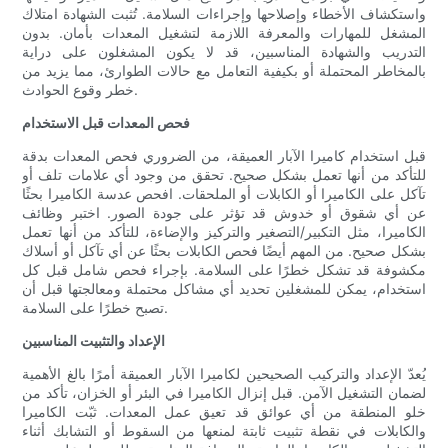
واستكشاف الأخطاء وإصلاحها وإجراءات السلامة. تُثبت الشهادة امتلاك
المشغل للمهارات والمعرفة اللازمة لتشغيل المعدات بأمان. بدون
التدريب والشهادة المناسبين، قد لا يكون المشغلون على دراية
بالمخاطر المحتملة أو بكيفية التعامل مع حالات الطوارئ، مما يزيد من
خطر وقوع الحوادث.
فحص المعدات قبل الاستخدام
قبل استخدام كاميرا الآبار العميقة، من الضروري فحص المعدات بدقة
للتأكد من أنها تعمل بشكل صحيح. تحقق من وجود أي علامات تلف أو
تآكل على الكاميرا أو الكابلات أو الملحقات. افحص عدسة الكاميرا بحثًا
عن أي شقوق أو خدوش قد تؤثر على جودة الصور. اختبر وظائف
الكاميرا، مثل التكبير/التصغير والتركيز والإضاءة، للتأكد من أنها تعمل
بشكل صحيح. من المهم أيضًا فحص الكابلات بحثًا عن أي تآكل أو أسلاك
مكشوفة قد تشكل خطرًا على السلامة. بإجراء فحص شامل قبل كل
استخدام، يمكن للمشغلين تحديد أي مشاكل محتملة ومعالجتها قبل أن
تصبح خطرًا على السلامة.
الإعداد والتثبيت المناسبين
يُعدّ الإعداد والتركيب الصحيحين لكاميرا الآبار العميقة أمرًا بالغ الأهمية
لضمان التشغيل الآمن. قبل إنزال الكاميرا في البئر أو الخزان، تأكد من
خلو المنطقة من أي عوائق قد تعيق عمل المعدات. ثبّت الكاميرا
والكابلات في نقطة تثبيت ثابتة لمنعها من السقوط أو التشابك أثناء