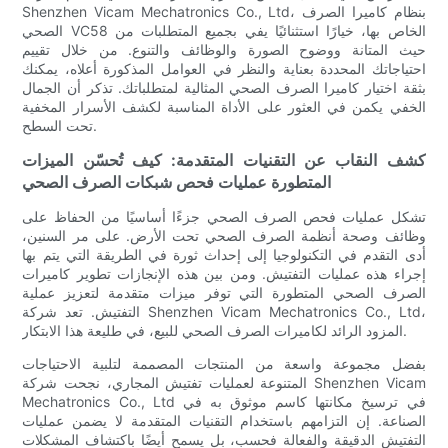
Shenzhen Vicam Mechatronics Co., Ltd، بنظام كاميرا الصرف
الصحي VC58 الخاص بها، خيارًا استثنائيًا يفي بجميع المتطلبات من
حيث المتانة ووضوح الصورة والوظائف والتنوع. من خلال تقييم
احتياجاتك المحددة بعناية والنظر في العوامل المذكورة أعلاه، يمكنك
بثقة اختيار كاميرا الصرف الصحي المثالية لمتطلباتك. تذكر أن الجمال
الخفي يكمن في العثور على الأداة المناسبة لكشف الأسرار المخفية
تحت السطح.
كشف النقاب عن التقنيات المتقدمة: كيف تُحسّن الميزات
المتطورة عمليات فحص شبكات الصرف الصحي
تشكل عمليات فحص الصرف الصحي جزءًا أساسيًا من الحفاظ على
وظائف وصحة أنظمة الصرف الصحي تحت الأرض. على مر السنين،
أدى التقدم في التكنولوجيا إلى إحداث ثورة في الطريقة التي يتم بها
إجراء هذه عمليات التفتيش. ومن بين هذه الإنجازات تطوير كاميرات
الصرف الصحي المتطورة التي توفر ميزات متقدمة لتعزيز عملية
التفتيش. تعد شركة Shenzhen Vicam Mechatronics Co., Ltd،
المزود الرائد لكاميرات الصرف الصحي للبيع، في طليعة هذا الابتكار.
بفضل مجموعة واسعة من المنتجات المصممة لتلبية الاحتياجات
المتنوعة لعمليات تفتيش المجاري، نجحت شركة Shenzhen Vicam
Mechatronics Co., Ltd في ترسيخ مكانتها كاسم موثوق به في
الصناعة. إن التزامهم باستخدام التقنيات المتقدمة لا يضمن عمليات
التفتيش الدقيقة والفعالة فحسب، بل يسمح أيضًا باكتشاف المشكلات