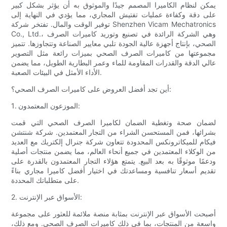
يمكن لنظام الكاميرا المصمم جيدًا والموثوق به أن يؤثر بشكل كبير
على دقة وكفاءة عمليات تفتيش المجاري، مما يؤدي في النهاية إلى
توفير الوقت والمال. تفتخر شركة Shenzhen Vicam Mechatronics
Co., Ltd.، وهي الشركة الرائدة في تصنيع وتوريد كاميرات الصرف
الصحي، بإنتاج أجهزة عالية الجودة تلبي معايير الصناعة وتتجاوزها. تتميز
مجموعتها من كاميرات الصرف الصحي بميزات رائعة مثل التصوير
عالي الدقة والقدرات المقاومة للماء وعمر البطارية الطويل، مما يضمن
الأداء الأمثل في البيئات الصعبة.
أين تجد أفضل العروض على كاميرات الصرف الصحي؟:
1. الموزعون المعتمدون:
لضمان صحة وتغطية الضمان لكاميرا الصرف الصحي التي قمت
بشرائها، فمن المستحسن الشراء من التجار المعتمدين. شركة شنتشن
فيكام للميكاترونكس المحدودة تتعاون شركة جنرال إلكتريك مع العديد
من الوكلاء المعتمدين في جميع أنحاء العالم، مما يضمن منتجات أصلية
ودعمًا موثوقًا به بعد البيع. يتمتع هؤلاء التجار المعتمدون بالقدرة على
تقديم أسعار تنافسية ومساعدتك في اختيار أفضل كاميرا مجاري بناءً
على متطلباتك المحددة.
2. الأسواق عبر الإنترنت:
أصبحت الأسواق عبر الإنترنت بمثابة منصة ملائمة للعثور على مجموعة
واسعة من المنتجات، بما في ذلك كاميرات الصرف الصحي. ومع ذلك،