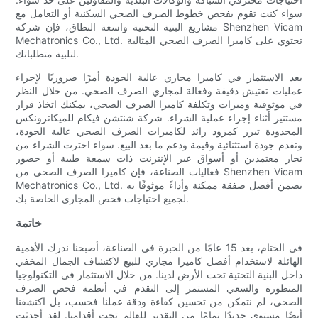
سواء كنت تقوم بفحص خطوط الصرف الصحي السكنية أو التعامل مع
مشاريع البنية التحتية واسعة النطاق، فإن شركة Shenzhen Vicam
Mechatronics Co., Ltd. تحتوي على كاميرا الصرف الصحي المثالية
لتلبية متطلباتك.
يعد الاستثمار في كاميرا مجاري عالية الجودة أمرًا ضروريًا لإجراء
عمليات تفتيش دقيقة وفعالة لمجاري الصرف الصحي. من خلال النظر
في موثوقية وميزات وتكلفة كاميرا الصرف الصحي، يمكنك اتخاذ قرار
مستنير أثناء إجراء عملية الشراء. شركة شنتشن فيكام للميكاترونكس
المحدودة تبرز كمزود رائد لكاميرات الصرف الصحي عالية الجودة،
وتقدم جودة استثنائية وقيمة ودعم ما بعد البيع. سواء اخترت الشراء من
تجار معتمدين أو أسواق عبر الإنترنت ذات سمعة طيبة أو حضور
فعاليات الصناعة، فإن كاميرا الصرف الصحي من Shenzhen Vicam
Mechatronics Co., Ltd. يضمن أفضل صفقة ممكنة وأداءً موثوقًا به
لجميع احتياجات فحص المجاري الخاصة بك.
خاتمة
في الختام، بعد 15 عامًا من الخبرة في الصناعة، أصبحنا ندرك الأهمية
الهائلة لاستخدام أفضل كاميرا مجاري للبيع لاكتشاف الجمال المخفي
داخل البنية التحتية تحت الأرض لدينا. من خلال الاستثمار في التكنولوجيا
المتطورة والسعي المستمر إلى التقدم في أنظمة فحص الصرف
الصحي، لم نتمكن من تحسين كفاءة ودقة عملنا فحسب، بل اكتشفنا
أيضًا مستوى جديدًا تمامًا من التقدير للعالم تحت أقدامنا. لقد أحدثت