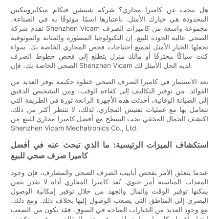
هل تبحث عن كاميرا مجاري؟ شركة شنتشن فيكام ميكاترونيكس
المحدودة هي خيارك الأمثل. باعتبارها اسمًا موثوقًا به في الصناعة،
تقدم شركة Shenzhen Vicam مجموعة واسعة من كاميرات الصرف
الصحي عالية الجودة للبيع. إن التكنولوجيا المتطورة والمتانة والموثوقية
تجعلها الخيار الأمثل لجميع احتياجات فحص المجاري الخاصة بك. سواء
كنت سباكًا محترفًا أو مالك منزل يتطلع إلى فحص خطوط الصرف
الصحي الخاصة بك، فإن Shenzhen Vicam لديه الحل الأمثل لك.
يعد الاستثمار في كاميرا الصرف الصحي خطوة حكيمة توفر العديد من
الفوائد. من توفير التكاليف إلى كفاءة الوقت، ومن التشخيص الدقيق
إلى الصيانة الوقائية، أحدثت هذه الأجهزة الرائعة ثورة في الطريقة التي
نتعامل بها مع عمليات تفتيش المجاري. لذلك، لا تنتظر أكثر من ذلك.
اكتشف الجمال المخفي تحت السطح مع أفضل كاميرا مجاري للبيع من
Shenzhen Vicam Mechatronics Co., Ltd.
استكشاف الميزات الرئيسية: ما الذي تبحث عنه في أفضل
كاميرا صرف صحي للبيع
عندما يتعلق الأمر بفحص أنابيب الصرف الصحي والمصارف، فإن وجود
المعدات المناسبة أمر حيوي. تُعد كاميرا المجاري أداة لا تقدر بثمن
يمكنها توفير الوقت والمال والجهد من خلال توفير إمكانية الوصول
البصري إلى المناطق التي يصعب الوصول إليها بخلاف ذلك. ومع ذلك،
مع وجود العديد من الخيارات المتاحة في السوق، فقد يكون من الصعب
اختيار أفضل كاميرا مجاري للبيع. في هذه المقالة، سوف نستكشف