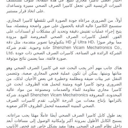
الميزات الرئيسية التي تجعل كاميرا الصرف الصحي مميزة وتساعدك
على اتخاذ قرار مستنير.
أولاً، من الضروري مراعاة جودة الصورة التي تلتقطها كاميرا المجاري.
ستسمح الكاميرا عالية الدقة بالحصول على صور واضحة ومفصلة، مما
يتيح إجراء عمليات تفتيش دقيقة وتحديد أي مشكلات أو انسدادات على
الفور. أفضل كاميرات الصرف الصحي المعروضة للبيع مزودة
بتكنولوجيا تصوير متقدمة، مثل دقة HD أو Ultra HD، مما يوفر صورًا
حادة وحيوية. تقدم شركة Shenzhen Vicam Mechatronics Co.,
Ltd، الشركة الرائدة في الصناعة، كاميرات الصرف الصحي ذات جودة
صورة فائقة، مما يضمن نتائج موثوقة.
هناك جانب مهم آخر يجب البحث عنه في كاميرا الصرف الصحي وهو
متانتها وبنيتها. يمكن أن تكون عملية فحص المجاري صعبة، وتتضمن
التنقل عبر بيئات ضيقة ومظلمة وخطيرة في بعض الأحيان. لذلك، من
الضروري وجود كاميرا قوية ومتينة لتحمل هذه الظروف. ابحث عن
كاميرا مجاري مقاومة للماء والصدمات ومصنوعة من مواد عالية
الجودة. شركة Shenzhen Vicam Mechatronics المحدودة، المعروفة
بالتزامها بإنتاج معدات من الدرجة الأولى، تقدم كاميرات الصرف
الصحي المتينة المصممة لتحمل الظروف الأكثر صعوبة.
يعد طول كابل كاميرا الصرف الصحي أيضًا عاملًا مهمًا يجب مراعاته.
يسمح الكابل الأطول بمرونة أكبر وإمكانية الوصول إلى مسافات أبعد
داخل نظام الصرف الصحي. وهذا مفيد بشكل خاص عند فحص الأنابيب