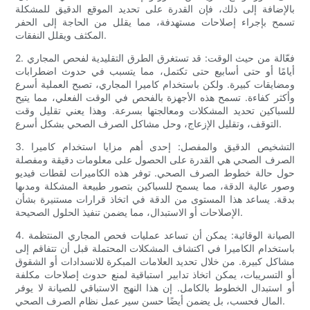
بالإضافة إلى ذلك، فإن القدرة على تحديد الموقع الدقيق للمشكلة
تسمح بإجراء إصلاحات مستهدفة، مما يقلل من الحاجة إلى الحفر
المكثف ويقلل النفقات.
2. فعّالة من حيث الوقت: قد تستغرق الطرق التقليدية لفحص المجاري
أيامًا أو حتى أسابيع حتى تكتمل، مما يتسبب في حدوث اضطرابات
ومضايقات كبيرة. ولكن باستخدام كاميرا المجاري، تصبح العملية أسرع
وأكثر كفاءة. تسمح هذه الأجهزة بالفحص في الوقت الفعلي، مما يتيح
للسباكين تحديد المشكلات ومعالجتها بسرعة. وهذا يعني تقليل وقت
التوقف، وتقليل الإزعاج، وحل مشاكل الصرف الصحي بشكل أسرع.
3. التشخيص الدقيق والمفصل: إحدى أهم مزايا استخدام كاميرا
الصرف الصحي هي القدرة على الحصول على معلومات دقيقة ومفصلة
حول حالة خطوط الصرف الصحي. توفر هذه الكاميرات لقطات فيديو
وصور عالية الدقة، مما يسمح للسباكين بتصور طبيعة المشكلة ومدىها
بدقة. يساعد هذا المستوى من الدقة في اتخاذ قرارات مستنيرة بشأن
الإصلاحات أو الاستبدال، مما يضمن تنفيذ الحلول الصحيحة.
4. الصيانة الوقائية: يمكن أن تساعد عمليات فحص المجاري المنتظمة
باستخدام الكاميرا في اكتشاف المشكلات المحتملة قبل أن تتفاقم إلى
مشاكل كبيرة. من خلال تحديد العلامات المبكرة للانسدادات أو الشقوق
أو التسريبات، يمكن اتخاذ تدابير استباقية لمنع حدوث إصلاحات مكلفة
أو استبدال الخطوط بالكامل. إن هذا النهج الاستباقي للصيانة لا يوفر
المال فحسب، بل يضمن أيضًا حسن سير عمل نظام الصرف الصحي.