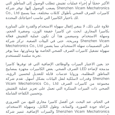
الأكبر حجمًا أو إجراء عمليات تفتيش تتطلب الوصول إلى المناطق التي
يصعب الوصول إليها. توفر شركة Shenzhen Vicam Mechatronics
Co., Ltd كاميرات الصرف الصحي بأطوال كابلات مختلفة، مما يسمح
لك باختيار الكاميرا التي تناسب احتياجاتك المحددة.
علاوة على ذلك، لا ينبغي إغفال سهولة الاستخدام والقدرة على المناورة
بكاميرا المجاري. ابحث عن كاميرا خفيفة الوزن، وصغيرة الحجم،
وسهلة الاستخدام. وسيضمن هذا أن تكون عملية التفتيش فعالة
ومريحة، حتى في البيئات الصعبة. تركز شركة Shenzhen Vicam
Mechatronics Co., Ltd على التصميمات سهلة الاستخدام، مما يضمن
سهولة تشغيل كاميرات الصرف الصحي الخاصة بها ومناورتها، مما يوفر
تجربة سلسة للمستخدم.
خذ بعين الاعتبار الميزات والوظائف الإضافية التي قد توفرها كاميرا
الصرف الصحي. بعض الكاميرات مجهزة بمصابيح LED مدمجة لإضاءة
المناطق المظلمة، وزوايا عدسات قابلة للتعديل لتحسين الرؤية،
وقدرات لاسلكية لنقل البيانات بشكل أسهل. تقدم شركة Shenzhen
Vicam Mechatronics Co., Ltd مجموعة من كاميرات الصرف
الصحي ذات الميزات المبتكرة التي تعمل على تعزيز عملية التفتيش
وتحسين الكفاءة الشاملة.
في الختام، عند البحث عن أفضل كاميرا مجاري للبيع، من الضروري
مراعاة جودة الصورة، والمتانة، وطول الكابل، وسهولة الاستخدام،
والميزات الإضافية. تتميز شركة Shenzhen Vicam Mechatronics