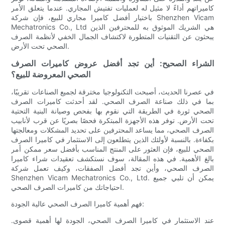
كاميراتهم أداءً لا مثيل له لعمليات تفتيش المجاري. عندما يتعلق الأمر
باختيار أفضل كاميرا مجاري للبيع، فإن شركة Shenzhen Vicam
Mechatronics Co., Ltd هي الشريك الموثوق به للمحترفين الذين
يبحثون عن التقنيات المتطورة لاكتشاف الجمال الخفي لأنظمة الصرف
الصحي تحت الأرض.
الشراء الصحيح: أين تجد أفضل عروض كاميرات الصرف
الصحي المعروضة للبيع؟
في عصرنا الحديث، أصبحت التكنولوجيا مخترقة لجميع الصناعات تقريبًا،
بما في ذلك صناعة الصرف الصحي. لقد أحدثت كاميرات الصرف
الصحي ثورة في الطريقة التي نقوم بها بفحص وصيانة البنية التحتية
تحت الأرض. توفر هذه الأجهزة المبتكرة فحصًا بصريًا عن قرب لأنابيب
الصرف الصحي، مما يساعد المحترفين على تحديد المشكلات ومعالجتها
بكفاءة. بالنسبة لأولئك الذين يتطلعون إلى الاستثمار في كاميرا الصرف
الصحي للبيع، فإن العثور على المنتج المناسب بأفضل سعر ممكن أمر
بالغ الأهمية. في هذه المقالة، سوف نستكشف تعقيدات شراء كاميرا
الصرف الصحي، وأين تجد أفضل الصفقات، وكيف تعمل شركة
Shenzhen Vicam Mechatronics Co., Ltd. يمكن أن تلبي جميع
احتياجاتك من كاميرات الصرف الصحي.
فهم أهمية كاميرا الصرف الصحي عالية الجودة:
عند الاستثمار في كاميرا الصرف الصحي، الجودة لها أهمية قصوى.