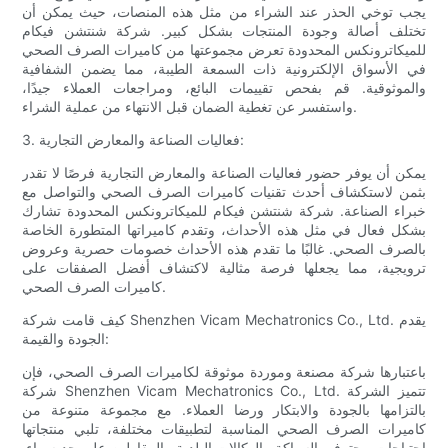
يجب توخي الحذر عند الشراء من مثل هذه المنصات، حيث يمكن أن
تختلف أصالة وجودة المنتجات بشكل كبير. شركة شنتشن فيكام
للميكاترونكس المحدودة تعرض مجموعتها من كاميرات الصرف الصحي
في الأسواق الإلكترونية ذات السمعة الطيبة، مما يضمن الشفافية
والموثوقية. قم بفحص تقييمات البائع، ومراجعات العملاء جيدًا،
واستفسر عن تغطية الضمان قبل الانتهاء من عملية الشراء.
3. فعاليات الصناعة والمعارض التجارية:
يمكن أن يوفر حضور فعاليات الصناعة والمعارض التجارية فرصًا لا تقدر
بثمن لاستكشاف أحدث تقنيات كاميرات الصرف الصحي والتواصل مع
خبراء الصناعة. شركة شنتشن فيكام للميكاترونكس المحدودة تشارك
بشكل فعال في مثل هذه الأحداث، وتقدم كاميراتها المتطورة الخاصة
بالصرف الصحي. غالبًا ما تقدم هذه الأحداث خصومات حصرية وعروض
ترويجية، مما يجعلها فرصة مثالية لاكتشاف أفضل الصفقات على
كاميرات الصرف الصحي.
كيف قامت شركة Shenzhen Vicam Mechatronics Co., Ltd. يقدم
الجودة والقيمة:
باعتبارها شركة مصنعة وموردة موثوقة لكاميرات الصرف الصحي، فإن
شركة Shenzhen Vicam Mechatronics Co., Ltd. تتميز الشركة
بالتزامها بالجودة والابتكار ورضا العملاء. مع مجموعة متنوعة من
كاميرات الصرف الصحي المناسبة لتطبيقات مختلفة، تلبي منتجاتها
احتياجات محترفي السباكة والوكالات البلدية والمقاولين على حد سواء.