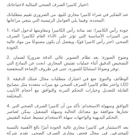
اختيار كاميرا الصرف الصحي المثالية لاحتياجاتك:
عند التفكير في شراء كاميرا مجاري للبيع، من الضروري تقييم متطلباتك
المحددة. وفيما يلي العوامل الرئيسية التي ينبغي مراعاتها:
1. جودة رأس الكاميرا: تعد متانة رأس الكاميرا ومقاومتها لدخول الماء
من الميزات الأساسية التي تؤثر على الأداء العام لكاميرا الصرف
الصحي. اختر رأس كاميرا قويًا، ويفضل أن يكون مصنوعًا من مواد عالية
الجودة.
2. وضوح الصورة: يعد نظام التصوير عالي الدقة ضروريًا لضمان
التشخيص الدقيق أثناء عمليات تفتيش المجاري. ابحث عن النماذج التي
توفر وضوحًا استثنائيًا للصورة، حتى في ظروف الإضاءة المنخفضة.
3. الوظائف والتنوع: ضع في اعتبارك متطلبات مجال عملك الدقيقة
واختر نظام كاميرا الصرف الصحي مع ميزات متعددة مثل مصابيح LED
القابلة للتعديل وخيارات التحكم المرنة والتوافق مع أحجام الأنابيب
المختلفة.
4. التوافق وسهولة الاستخدام: تأكد من أن كاميرا الصرف الصحي التي
تختارها متوافقة مع معداتك الحالية وسهلة التشغيل. يمكن لعناصر
التحكم البديهية والواجهات سهلة الاستخدام تبسيط عملية التفتيش.
يعد الاستثمار في كاميرا مجاري عالية الجودة أمرًا بالغ الأهمية بالنسبة
للمحترفين في مجال فحص مجاري الصرف الصحي. تقدم شركة