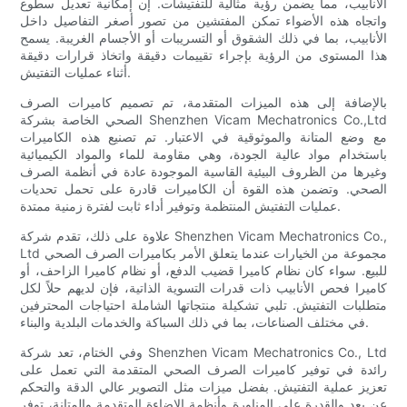
الأنابيب، مما يضمن رؤية مثالية للتفتيشات. إن إمكانية تعديل سطوع
واتجاه هذه الأضواء تمكن المفتشين من تصور أصغر التفاصيل داخل
الأنابيب، بما في ذلك الشقوق أو التسريبات أو الأجسام الغريبة. يسمح
هذا المستوى من الرؤية بإجراء تقييمات دقيقة واتخاذ قرارات دقيقة
أثناء عمليات التفتيش.
بالإضافة إلى هذه الميزات المتقدمة، تم تصميم كاميرات الصرف
الصحي الخاصة بشركة Shenzhen Vicam Mechatronics Co.,Ltd
مع وضع المتانة والموثوقية في الاعتبار. تم تصنيع هذه الكاميرات
باستخدام مواد عالية الجودة، وهي مقاومة للماء والمواد الكيميائية
وغيرها من الظروف البيئية القاسية الموجودة عادة في أنظمة الصرف
الصحي. وتضمن هذه القوة أن الكاميرات قادرة على تحمل تحديات
عمليات التفتيش المنتظمة وتوفير أداء ثابت لفترة زمنية ممتدة.
علاوة على ذلك، تقدم شركة Shenzhen Vicam Mechatronics Co.,
Ltd مجموعة من الخيارات عندما يتعلق الأمر بكاميرات الصرف الصحي
للبيع. سواء كان نظام كاميرا قضيب الدفع، أو نظام كاميرا الزاحف، أو
كاميرا فحص الأنابيب ذات قدرات التسوية الذاتية، فإن لديهم حلاً لكل
متطلبات التفتيش. تلبي تشكيلة منتجاتها الشاملة احتياجات المحترفين
في مختلف الصناعات، بما في ذلك السباكة والخدمات البلدية والبناء.
وفي الختام، تعد شركة Shenzhen Vicam Mechatronics Co., Ltd
رائدة في توفير كاميرات الصرف الصحي المتقدمة التي تعمل على
تعزيز عملية التفتيش. بفضل ميزات مثل التصوير عالي الدقة والتحكم
عن بعد والقدرة على المناورة وأنظمة الإضاءة المتقدمة والمتانة، توفر