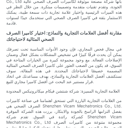
Co., Ltd بأنها شركة مصنعة موثوقة لكاميرات الصرف الصحي عالية
الجودة، وتقدم تقنيات متقدمة وتصميمات مبتكرة. من خلال النظر في
هذه الميزات الرئيسية واختيار علامة تجارية ذات سمعة طيبة، يمكنك
الاستثمار بثقة في كاميرا الصرف الصحي التي ستخدمك جيدًا لسنوات
قادمة.
مقارنة أفضل العلامات التجارية والنماذج: اختيار كاميرا الصرف
الصحي المثالية لاحتياجاتك
في مجال فحص المجاري، فإن وجود الأدوات المناسبة تحت تصرفك
يمكن أن يحدث فرقًا كبيرًا في تشخيص المشكلات بشكل فعال وضمان
الإصلاحات الفعالة. مع وجود مجموعة كبيرة من الخيارات المتاحة في
السوق، قد يكون من الصعب العثور على كاميرا الصرف الصحي المثالية
المصممة خصيصًا لاحتياجاتك المحددة. في هذه المقالة، سوف
نستكشف أفضل العلامات التجارية والنماذج، بهدف مساعدتك في اتخاذ
قرار مستنير عند البحث عن أفضل كاميرا مجاري للبيع.
العلامة التجارية المميزة: شركة شنتشن فيكام ميكاترونيكس المحدودة
من العلامات التجارية البارزة التي تستحق اهتمامنا في صناعة كاميرات
الصرف الصحي هي Shenzhen Vicam Mechatronics Co., Ltd.
بفضل التزامها الراسخ بالجودة والابتكار، برزت هذه الشركة الموقرة
كشركة رائدة في السوق. تقدم شركة Shenzhen Vicam
Mechatronics Co., Ltd مجموعة متنوعة من كاميرات الصرف
الصحي عالية الجودة، والتي تم تطويرها باستخدام التكنولوجيا المتطورة