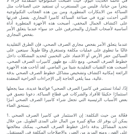
في عالمنا الحديث اليوم، حيث أصبحت التكنولوجيا المتقدمة جزءًا لا
يتجزأ من حياتنا، فليس من المستغرب أن تستفيد حتى الصناعات مثل
السباكة من الابتكارات المتطورة. ومن بين هذه العجائب التكنولوجية
التي أحدثت ثورة في صناعة السباكة كاميرا المجاري. بفضل قدرتها
على اكتشاف الجمال المخفي، أصبحت هذه الأجهزة المتطورة أداة
أساسية لأصحاب المنازل والمحترفين على حد سواء عندما يتعلق الأمر
بفحص المجاري.
عندما يتعلق الأمر بفحص مجاري الصرف الصحي، فإن الطرق التقليدية
غالبًا ما تنطوي على عمليات مكلفة وتستغرق وقتًا طويلاً. سيتعين على
السباكين حفر الأرض أو الاعتماد على التخمين لتحديد المشكلات داخل
خطوط الصرف الصحي. ومع ذلك، مع ظهور كاميرات الصرف الصحي،
أصبحت هذه التقنيات التقليدية شيئا من الماضي. لقد أتاحت هذه الأجهزة
الرائعة إمكانية اكتشاف وتشخيص مشاكل خطوط الصرف الصحي بدقة
عالية، مما يلغي الحاجة إلى الإجراءات الجراحية المعقدة.
إذًا، لماذا تستثمر في كاميرا الصرف الصحي؟ فوائدها عديدة، مما يجعلها
استثمارًا حكيمًا للأفراد والشركات في قطاع السباكة. دعونا نتعمق في
بعض الأسباب الرئيسية التي تجعل شراء كاميرا الصرف الصحي أمرًا
يستحق العناء:
1. فعّالة من حيث التكلفة: إن الاستثمار في كاميرا الصرف الصحي
يمكن أن يوفر لك مبالغ كبيرة من المال على المدى الطويل. من خلال
تحديد المشاكل بدقة داخل خطوط الصرف الصحي، يمكنك معالجتها
على الفور، ومنع المزيد من الضرر والإصلاحات المكلفة في المستقبل.