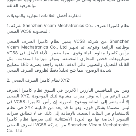
والحرفية الفائقة.
مقارنة أفضل العلامات التجارية والموديلات:
1. شركة Shenzhen Vicam Mechatronics Co.، نظام كاميرا الصرف
الصحي VC58 المحدودة:
يتميز نظام كاميرا الصرف الصحي VC58 من شركة Shenzhen
Vicam Mechatronics Co., Ltd بوظائفه الرائعة وتنوعه. تم تجهيز
VC58 برأس كاميرا مقاوم للماء وقوي، مما يضمن الأداء الأمثل في
سيناريوهات فحص المجاري المختلفة. وتوفر ميزاتها المتقدمة، مثل
مصابيح LED القابلة للتعديل والتصوير عالي الدقة، تغذية راجعة بصرية
شديدة الوضوح، مما يتيح تحليلاً دقيقًا لظروف الصرف الصحي.
2. نظام كاميرا الصرف الصحي XYZ:
ومن بين المنافسين البارزين الآخرين في السوق نظام كاميرا الصرف
الصحي XYZ. على الرغم من أنه يوفر ميزات مشابهة لتلك الموجودة
في VC58، إلا أنه يفتقر إلى المتانة ووضوح الصورة. إن رأس الكاميرا
في نظام XYZ ليس مصممًا بشكل قوي، وهو ما قد يحد من قابليته
للاستخدام في البيئات الصعبة. بالإضافة إلى ذلك، قد لا تتطابق قدرات
التصوير الخاصة بها مع الجودة الاستثنائية التي يعرضها نظام كاميرا
الصرف الصحي VC58 من شركة Shenzhen Vicam Mechatronics
Co., Ltd.