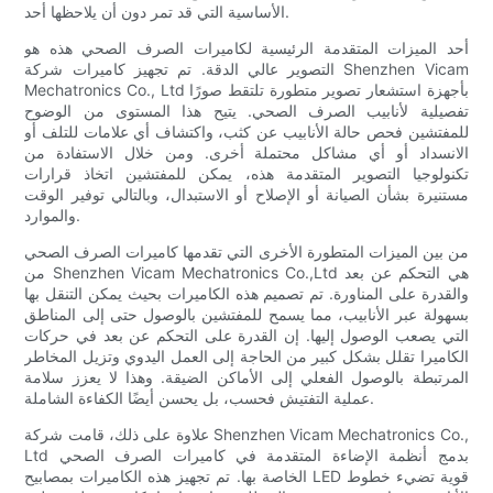
الأساسية التي قد تمر دون أن يلاحظها أحد.
أحد الميزات المتقدمة الرئيسية لكاميرات الصرف الصحي هذه هو
التصوير عالي الدقة. تم تجهيز كاميرات شركة Shenzhen Vicam
Mechatronics Co., Ltd بأجهزة استشعار تصوير متطورة تلتقط صورًا
تفصيلية لأنابيب الصرف الصحي. يتيح هذا المستوى من الوضوح
للمفتشين فحص حالة الأنابيب عن كثب، واكتشاف أي علامات للتلف أو
الانسداد أو أي مشاكل محتملة أخرى. ومن خلال الاستفادة من
تكنولوجيا التصوير المتقدمة هذه، يمكن للمفتشين اتخاذ قرارات
مستنيرة بشأن الصيانة أو الإصلاح أو الاستبدال، وبالتالي توفير الوقت
والموارد.
من بين الميزات المتطورة الأخرى التي تقدمها كاميرات الصرف الصحي
من Shenzhen Vicam Mechatronics Co.,Ltd هي التحكم عن بعد
والقدرة على المناورة. تم تصميم هذه الكاميرات بحيث يمكن التنقل بها
بسهولة عبر الأنابيب، مما يسمح للمفتشين بالوصول حتى إلى المناطق
التي يصعب الوصول إليها. إن القدرة على التحكم عن بعد في حركات
الكاميرا تقلل بشكل كبير من الحاجة إلى العمل اليدوي وتزيل المخاطر
المرتبطة بالوصول الفعلي إلى الأماكن الضيقة. وهذا لا يعزز سلامة
عملية التفتيش فحسب، بل يحسن أيضًا الكفاءة الشاملة.
علاوة على ذلك، قامت شركة Shenzhen Vicam Mechatronics Co.,
Ltd بدمج أنظمة الإضاءة المتقدمة في كاميرات الصرف الصحي
الخاصة بها. تم تجهيز هذه الكاميرات بمصابيح LED قوية تضيء خطوط