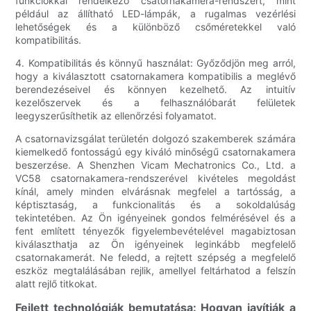
funkciókkal rendelkező csatornakamera-rendszert, mint
például az állítható LED-lámpák, a rugalmas vezérlési
lehetőségek és a különböző csőméretekkel való
kompatibilitás.
4. Kompatibilitás és könnyű használat: Győződjön meg arról,
hogy a kiválasztott csatornakamera kompatibilis a meglévő
berendezéseivel és könnyen kezelhető. Az intuitív
kezelőszervek és a felhasználóbarát felületek
leegyszerűsíthetik az ellenőrzési folyamatot.
A csatornavizsgálat területén dolgozó szakemberek számára
kiemelkedő fontosságú egy kiváló minőségű csatornakamera
beszerzése. A Shenzhen Vicam Mechatronics Co., Ltd. a
VC58 csatornakamera-rendszerével kivételes megoldást
kínál, amely minden elvárásnak megfelel a tartósság, a
képtisztaság, a funkcionalitás és a sokoldalúság
tekintetében. Az Ön igényeinek gondos felmérésével és a
fent említett tényezők figyelembevételével magabiztosan
kiválaszthatja az Ön igényeinek leginkább megfelelő
csatornakamerát. Ne feledd, a rejtett szépség a megfelelő
eszköz megtalálásában rejlik, amellyel feltárhatod a felszín
alatt rejlő titkokat.
Fejlett technológiák bemutatása: Hogyan javítják a