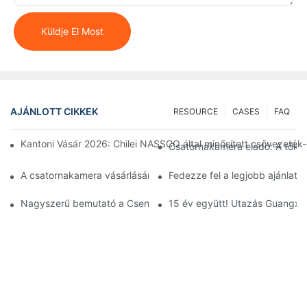
Küldje El Most
AJÁNLOTT CIKKEK
RESOURCE
CASES
FAQ
Kantoni Vásár 2026: Chilei NASSCO által minősített csővezeté
Csatornakamera eladó: A töké
A csatornakamera vásárlásának átfogó útmutatója: A minőség 
Fedezze fel a legjobb ajánlat
Nagyszerű bemutató a Csengtui Nemzetközi Csővezeték Kiállítás
15 év együtt! Utazás Guangxib