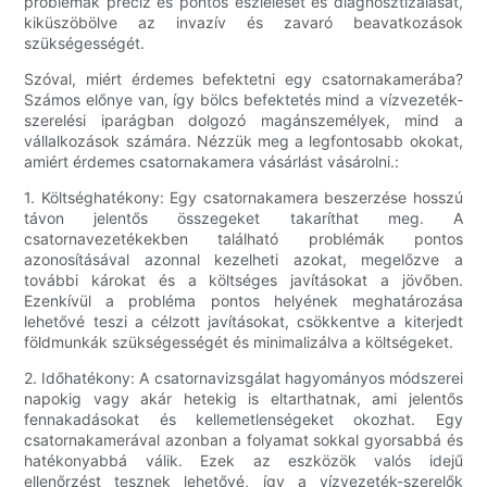
problémák precíz és pontos észlelését és diagnosztizálását,
kiküszöbölve az invazív és zavaró beavatkozások
szükségességét.
Szóval, miért érdemes befektetni egy csatornakamerába?
Számos előnye van, így bölcs befektetés mind a vízvezeték-
szerelési iparágban dolgozó magánszemélyek, mind a
vállalkozások számára. Nézzük meg a legfontosabb okokat,
amiért érdemes csatornakamera vásárlást vásárolni.:
1. Költséghatékony: Egy csatornakamera beszerzése hosszú
távon jelentős összegeket takaríthat meg. A
csatornavezetékekben található problémák pontos
azonosításával azonnal kezelheti azokat, megelőzve a
további károkat és a költséges javításokat a jövőben.
Ezenkívül a probléma pontos helyének meghatározása
lehetővé teszi a célzott javításokat, csökkentve a kiterjedt
földmunkák szükségességét és minimalizálva a költségeket.
2. Időhatékony: A csatornavizsgálat hagyományos módszerei
napokig vagy akár hetekig is eltarthatnak, ami jelentős
fennakadásokat és kellemetlenségeket okozhat. Egy
csatornakamerával azonban a folyamat sokkal gyorsabbá és
hatékonyabbá válik. Ezek az eszközök valós idejű
ellenőrzést tesznek lehetővé, így a vízvezeték-szerelők