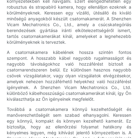
környezetekben kell navigálni. Ezért elengedhetetlen egy
robusztus és strapabíró kamera, hogy ellenálljon ezeknek a
körülményeknek. Keressen egy vízálló, ütésálló és kiváló
minőségű anyagokból készült csatornakamerát. A Shenzhen
Vicam Mechatronics Co., Ltd., amely a csúcskategóriás
berendezések gyártása iránti elkötelezettségéről ismert,
tartós csatornakamerákat kínál, amelyeket a legnehezebb
körülményeknek is terveztek.
A csatornakamera kábelének hossza szintén fontos
szempont. A hosszabb kábel nagyobb rugalmasságot és
nagyobb távolságokhoz való hozzáférést biztosít a
csatornarendszeren belül. Ez különösen hasznos nagyobb
csövek vizsgálatakor, vagy olyan vizsgálatok elvégzésekor,
amelyek nehezen hozzáférhető helyekhez való hozzáférést
igényelnek. A Shenzhen Vicam Mechatronics Co., Ltd.
különböző kábelhosszúságú csatornakamerákat kínál, így Ön
kiválaszthatja az Ön igényeinek megfelelőt.
Továbbá a csatornakamera könnyű kezelhetőségét és
manőverezhetőségét sem szabad elhanyagolni. Keressen
egy könnyű, kompakt és könnyen kezelhető kamerát. Ez
biztosítja, hogy az ellenőrzési folyamat hatékony és
kényelmes legyen, még kihívást jelentő környezetben is. A