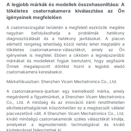
A legjobb márkák és modellek összehasonlítása: A
tökéletes csatornakamera kiválasztása az Ön
igényeinek megfelelően
A csatornavizsgálat területén a megfelelő eszközök megléte
nagyban befolyásolhatja a problémák hatékony
diagnosztizálását és a hatékony javításokat. A piacon
elérhető rengeteg lehetőség közül nehéz lehet megtalálni a
tökéletes csatornakamera-választékot, amely az Ön
igényeinek is megfelel. Ebben a cikkben a legnépszerűbb
márkákat és modelleket fogjuk bemutatni, hogy segítsünk
Önnek megalapozott döntést hozni a legjobb eladó
csatornakamera keresésekor.
Márkafókuszban: Shenzhen Vicam Mechatronics Co., Ltd.
A csatornakamera-iparban egy kiemelkedő márka, amely
megérdemli a figyelmünket, a Shenzhen Vicam Mechatronics
Co., Ltd. A minőség és az innováció iránti rendíthetetlen
elkötelezettségüknek köszönhetően ez a megbecsült vállalat
piacvezetővé vált. A Shenzhen Vicam Mechatronics Co., Ltd.
kiváló minőségű csatornakamerák széles választékát kínálja,
amelyeket a legmodernebb technológiával és kiváló
kivitelezéssel fejlesztettek ki.