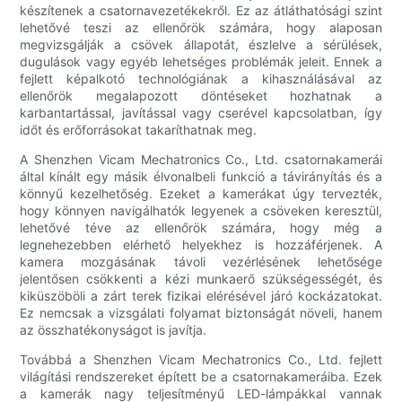
készítenek a csatornavezetékekről. Ez az átláthatósági szint
lehetővé teszi az ellenőrök számára, hogy alaposan
megvizsgálják a csövek állapotát, észlelve a sérülések,
dugulások vagy egyéb lehetséges problémák jeleit. Ennek a
fejlett képalkotó technológiának a kihasználásával az
ellenőrök megalapozott döntéseket hozhatnak a
karbantartással, javítással vagy cserével kapcsolatban, így
időt és erőforrásokat takaríthatnak meg.
A Shenzhen Vicam Mechatronics Co., Ltd. csatornakamerái
által kínált egy másik élvonalbeli funkció a távirányítás és a
könnyű kezelhetőség. Ezeket a kamerákat úgy tervezték,
hogy könnyen navigálhatók legyenek a csöveken keresztül,
lehetővé téve az ellenőrök számára, hogy még a
legnehezebben elérhető helyekhez is hozzáférjenek. A
kamera mozgásának távoli vezérlésének lehetősége
jelentősen csökkenti a kézi munkaerő szükségességét, és
kiküszöböli a zárt terek fizikai elérésével járó kockázatokat.
Ez nemcsak a vizsgálati folyamat biztonságát növeli, hanem
az összhatékonyságot is javítja.
Továbbá a Shenzhen Vicam Mechatronics Co., Ltd. fejlett
világítási rendszereket épített be a csatornakameráiba. Ezek
a kamerák nagy teljesítményű LED-lámpákkal vannak