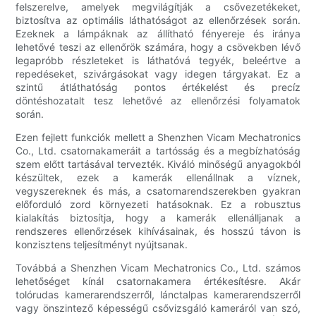
felszerelve, amelyek megvilágítják a csővezetékeket,
biztosítva az optimális láthatóságot az ellenőrzések során.
Ezeknek a lámpáknak az állítható fényereje és iránya
lehetővé teszi az ellenőrök számára, hogy a csövekben lévő
legapróbb részleteket is láthatóvá tegyék, beleértve a
repedéseket, szivárgásokat vagy idegen tárgyakat. Ez a
szintű átláthatóság pontos értékelést és precíz
döntéshozatalt tesz lehetővé az ellenőrzési folyamatok
során.
Ezen fejlett funkciók mellett a Shenzhen Vicam Mechatronics
Co., Ltd. csatornakameráit a tartósság és a megbízhatóság
szem előtt tartásával tervezték. Kiváló minőségű anyagokból
készültek, ezek a kamerák ellenállnak a víznek,
vegyszereknek és más, a csatornarendszerekben gyakran
előforduló zord környezeti hatásoknak. Ez a robusztus
kialakítás biztosítja, hogy a kamerák ellenálljanak a
rendszeres ellenőrzések kihívásainak, és hosszú távon is
konzisztens teljesítményt nyújtsanak.
Továbbá a Shenzhen Vicam Mechatronics Co., Ltd. számos
lehetőséget kínál csatornakamera értékesítésre. Akár
tolórudas kamerarendszerről, lánctalpas kamerarendszerről
vagy önszintező képességű csővizsgáló kameráról van szó,