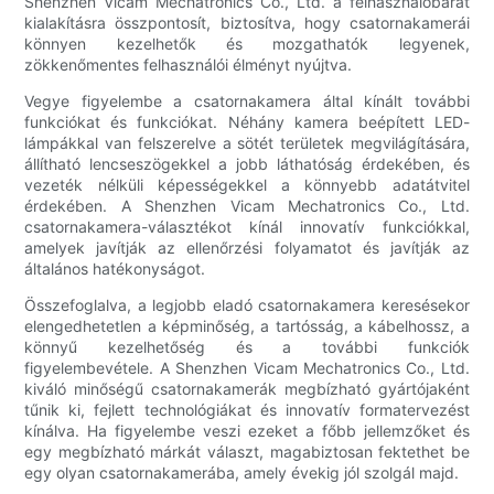
Shenzhen Vicam Mechatronics Co., Ltd. a felhasználóbarát
kialakításra összpontosít, biztosítva, hogy csatornakamerái
könnyen kezelhetők és mozgathatók legyenek,
zökkenőmentes felhasználói élményt nyújtva.
Vegye figyelembe a csatornakamera által kínált további
funkciókat és funkciókat. Néhány kamera beépített LED-
lámpákkal van felszerelve a sötét területek megvilágítására,
állítható lencseszögekkel a jobb láthatóság érdekében, és
vezeték nélküli képességekkel a könnyebb adatátvitel
érdekében. A Shenzhen Vicam Mechatronics Co., Ltd.
csatornakamera-választékot kínál innovatív funkciókkal,
amelyek javítják az ellenőrzési folyamatot és javítják az
általános hatékonyságot.
Összefoglalva, a legjobb eladó csatornakamera keresésekor
elengedhetetlen a képminőség, a tartósság, a kábelhossz, a
könnyű kezelhetőség és a további funkciók
figyelembevétele. A Shenzhen Vicam Mechatronics Co., Ltd.
kiváló minőségű csatornakamerák megbízható gyártójaként
tűnik ki, fejlett technológiákat és innovatív formatervezést
kínálva. Ha figyelembe veszi ezeket a főbb jellemzőket és
egy megbízható márkát választ, magabiztosan fektethet be
egy olyan csatornakamerába, amely évekig jól szolgál majd.