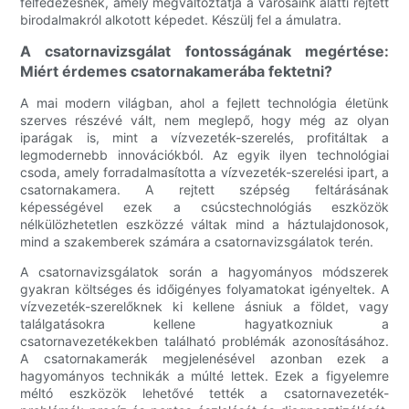
felfedezésnek, amely megváltoztatja a városaink alatti rejtett
birodalmakról alkotott képedet. Készülj fel a ámulatra.
A csatornavizsgálat fontosságának megértése:
Miért érdemes csatornakamerába fektetni?
A mai modern világban, ahol a fejlett technológia életünk
szerves részévé vált, nem meglepő, hogy még az olyan
iparágak is, mint a vízvezeték-szerelés, profitáltak a
legmodernebb innovációkból. Az egyik ilyen technológiai
csoda, amely forradalmasította a vízvezeték-szerelési ipart, a
csatornakamera. A rejtett szépség feltárásának
képességével ezek a csúcstechnológiás eszközök
nélkülözhetetlen eszközzé váltak mind a háztulajdonosok,
mind a szakemberek számára a csatornavizsgálatok terén.
A csatornavizsgálatok során a hagyományos módszerek
gyakran költséges és időigényes folyamatokat igényeltek. A
vízvezeték-szerelőknek ki kellene ásniuk a földet, vagy
találgatásokra kellene hagyatkozniuk a
csatornavezetékekben található problémák azonosításához.
A csatornakamerák megjelenésével azonban ezek a
hagyományos technikák a múlté lettek. Ezek a figyelemre
méltó eszközök lehetővé tették a csatornavezeték-