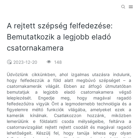
A rejtett szépség felfedezése:
Bemutatkozik a legjobb eladó
csatornakamera
2023-12-20
148
Üdvözlünk cikkünkben, ahol izgalmas utazásra indulunk,
hogy felfedezzük a föld alatt megbúvó szépséget – a
csatornakamerák világát. Ebben az átfogó útmutatóban
bemutatjuk a legjobb eladó csatornakamera végső
leleplezését. Engedje meg, hogy magával ragadó
felfedezőútra vigyük Önt a legmodernebb technológia és a
figyelemre méltó funkciók világába, amelyeket ezek a
kamerák kínálnak. Csatlakozzon hozzánk, miközben
lemerülünk e földalatti csoda mélységeibe, feltárva a
csatornavizsgálat rejtett rejtett csodáit és magával ragadó
lehetőségeit. Készülj fel, hogy tanúja lehess egy olyan