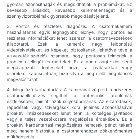
gyorsan azonosíthatják és megoldhatják a problémákat. Ez
kevesebb állásidőt, kevesebb kellemetlenséget és a
szennyvízproblémák gyorsabb megoldását jelenti.
3. Pontos és részletes diagnózis: A csatornakamera
használatának egyik legnagyobb előnye, hogy pontos és
részletes információkat lehet szerezni a csatornavezetékek
állapotáról. Ezek a kamerák nagy felbontású
videofelvételeket és képeket biztosítanak, lehetővé téve a
vízvezeték-szerelők számára, hogy pontosan felmérjék a
probléma jellegét és mértékét. Ez a pontossági szint segít
megalapozott döntéseket hozni a javításokkal vagy
cserékkel kapcsolatban, biztosítva a megfelelő megoldások
megvalósítását.
4. Megelőző karbantartás: A kamerával végzett rendszeres
csatornaellenőrzés segíthet a potenciális problémák
észlelésében, mielőtt azok súlyosbodnának. Az elzáródások,
repedések vagy szivárgások korai jeleinek azonosításával
proaktív intézkedéseket lehet tenni a költséges javítások
vagy a teljes vezetékcsere megelőzése érdekében. Ez a
proaktív karbantartási megközelítés nemcsak pénzt takarít
meg, hanem biztosítja a csatornarendszer zökkenőmentes
működését is.