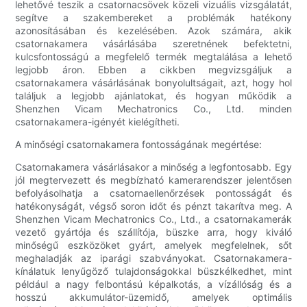
lehetővé teszik a csatornacsövek közeli vizuális vizsgálatát,
segítve a szakembereket a problémák hatékony
azonosításában és kezelésében. Azok számára, akik
csatornakamera vásárlásába szeretnének befektetni,
kulcsfontosságú a megfelelő termék megtalálása a lehető
legjobb áron. Ebben a cikkben megvizsgáljuk a
csatornakamera vásárlásának bonyolultságait, azt, hogy hol
találjuk a legjobb ajánlatokat, és hogyan működik a
Shenzhen Vicam Mechatronics Co., Ltd. minden
csatornakamera-igényét kielégítheti.
A minőségi csatornakamera fontosságának megértése:
Csatornakamera vásárlásakor a minőség a legfontosabb. Egy
jól megtervezett és megbízható kamerarendszer jelentősen
befolyásolhatja a csatornaellenőrzések pontosságát és
hatékonyságát, végső soron időt és pénzt takarítva meg. A
Shenzhen Vicam Mechatronics Co., Ltd., a csatornakamerák
vezető gyártója és szállítója, büszke arra, hogy kiváló
minőségű eszközöket gyárt, amelyek megfelelnek, sőt
meghaladják az iparági szabványokat. Csatornakamera-
kínálatuk lenyűgöző tulajdonságokkal büszkélkedhet, mint
például a nagy felbontású képalkotás, a vízállóság és a
hosszú akkumulátor-üzemidő, amelyek optimális