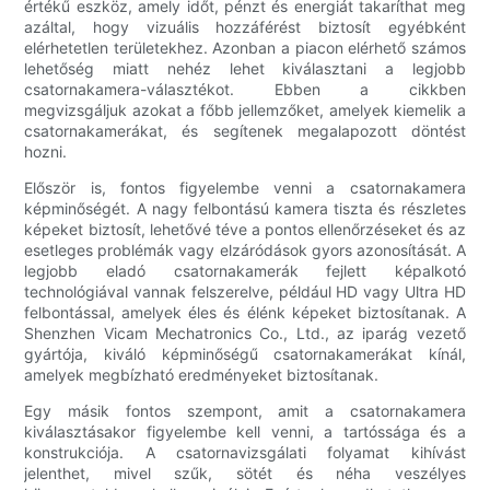
értékű eszköz, amely időt, pénzt és energiát takaríthat meg
azáltal, hogy vizuális hozzáférést biztosít egyébként
elérhetetlen területekhez. Azonban a piacon elérhető számos
lehetőség miatt nehéz lehet kiválasztani a legjobb
csatornakamera-választékot. Ebben a cikkben
megvizsgáljuk azokat a főbb jellemzőket, amelyek kiemelik a
csatornakamerákat, és segítenek megalapozott döntést
hozni.
Először is, fontos figyelembe venni a csatornakamera
képminőségét. A nagy felbontású kamera tiszta és részletes
képeket biztosít, lehetővé téve a pontos ellenőrzéseket és az
esetleges problémák vagy elzáródások gyors azonosítását. A
legjobb eladó csatornakamerák fejlett képalkotó
technológiával vannak felszerelve, például HD vagy Ultra HD
felbontással, amelyek éles és élénk képeket biztosítanak. A
Shenzhen Vicam Mechatronics Co., Ltd., az iparág vezető
gyártója, kiváló képminőségű csatornakamerákat kínál,
amelyek megbízható eredményeket biztosítanak.
Egy másik fontos szempont, amit a csatornakamera
kiválasztásakor figyelembe kell venni, a tartóssága és a
konstrukciója. A csatornavizsgálati folyamat kihívást
jelenthet, mivel szűk, sötét és néha veszélyes