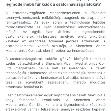
legmodernebb funkciók a csatornavizsgálatokat?
A csatornavizsgálatok elengedhetetlenek a földalatti
szennyvízrendszerek működőképességének és állapotának
fenntartásához. Az évek során a technológiai fejlődés
forradalmasította az ilyen ellenőrzések lebonyolításának
módját. Az egyik ilyen áttörés a legmodernebb
csatornakamerák kifejlesztése, amelyek fejlett funkciókat
kínálnak az ellenőrzési folyamat javítása érdekében. A
csatornakamerák vezető szállítója, a Shenzhen Vicam
Mechatronics Co., Ltd. élen jár ebben az innovációban.
A csatornavizsgálatok sokféle igényét kielégítő termékek
széles választékával a Shenzhen Vicam Mechatronics Co.,
Ltd. megbízható névvé vált az iparágban. A fejlett
technológiák alkalmazása iránti elkötelezettségük nemcsak a
pontos és hatékony ellenőrzéseket biztosítja, hanem lehetővé
teszi az egyébként észrevétlenül maradó mögöttes
problémák feltárását is.
Ezen csatornakamerák egyik legfontosabb fejlett funkciója a
nagy felbontású képalkotás. A Shenzhen Vicam
Mechatronics Co., Ltd. kamerái a legmodernebb képalkotó
érzékelőkkel vannak felszerelve, amelyek részletes képeket