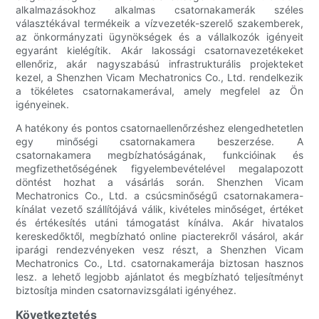
alkalmazásokhoz alkalmas csatornakamerák széles
választékával termékeik a vízvezeték-szerelő szakemberek,
az önkormányzati ügynökségek és a vállalkozók igényeit
egyaránt kielégítik. Akár lakossági csatornavezetékeket
ellenőriz, akár nagyszabású infrastrukturális projekteket
kezel, a Shenzhen Vicam Mechatronics Co., Ltd. rendelkezik
a tökéletes csatornakamerával, amely megfelel az Ön
igényeinek.
A hatékony és pontos csatornaellenőrzéshez elengedhetetlen
egy minőségi csatornakamera beszerzése. A
csatornakamera megbízhatóságának, funkcióinak és
megfizethetőségének figyelembevételével megalapozott
döntést hozhat a vásárlás során. Shenzhen Vicam
Mechatronics Co., Ltd. a csúcsminőségű csatornakamera-
kínálat vezető szállítójává válik, kivételes minőséget, értéket
és értékesítés utáni támogatást kínálva. Akár hivatalos
kereskedőktől, megbízható online piacterekről vásárol, akár
iparági rendezvényeken vesz részt, a Shenzhen Vicam
Mechatronics Co., Ltd. csatornakamerája biztosan hasznos
lesz. a lehető legjobb ajánlatot és megbízható teljesítményt
biztosítja minden csatornavizsgálati igényéhez.
Következtetés