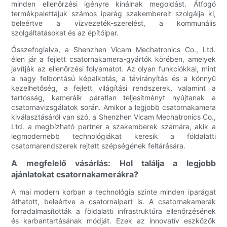
minden ellenőrzési igényre kínálnak megoldást. Átfogó
termékpalettájuk számos iparág szakembereit szolgálja ki,
beleértve a vízvezeték-szerelést, a kommunális
szolgáltatásokat és az építőipar.
Összefoglalva, a Shenzhen Vicam Mechatronics Co., Ltd.
élen jár a fejlett csatornakamera-gyártók körében, amelyek
javítják az ellenőrzési folyamatot. Az olyan funkciókkal, mint
a nagy felbontású képalkotás, a távirányítás és a könnyű
kezelhetőség, a fejlett világítási rendszerek, valamint a
tartósság, kameráik páratlan teljesítményt nyújtanak a
csatornavizsgálatok során. Amikor a legjobb csatornakamera
kiválasztásáról van szó, a Shenzhen Vicam Mechatronics Co.,
Ltd. a megbízható partner a szakemberek számára, akik a
legmodernebb technológiákat keresik a földalatti
csatornarendszerek rejtett szépségének feltárására.
A megfelelő vásárlás: Hol találja a legjobb
ajánlatokat csatornakamerákra?
A mai modern korban a technológia szinte minden iparágat
áthatott, beleértve a csatornaipart is. A csatornakamerák
forradalmasították a földalatti infrastruktúra ellenőrzésének
és karbantartásának módját. Ezek az innovatív eszközök