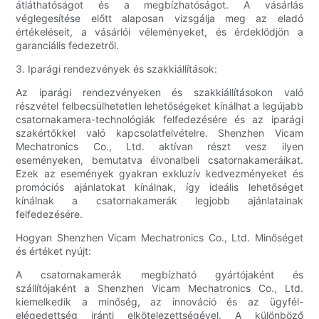
átláthatóságot és a megbízhatóságot. A vásárlás
véglegesítése előtt alaposan vizsgálja meg az eladó
értékeléseit, a vásárlói véleményeket, és érdeklődjön a
garanciális fedezetről.
3. Iparági rendezvények és szakkiállítások:
Az iparági rendezvényeken és szakkiállításokon való
részvétel felbecsülhetetlen lehetőségeket kínálhat a legújabb
csatornakamera-technológiák felfedezésére és az iparági
szakértőkkel való kapcsolatfelvételre. Shenzhen Vicam
Mechatronics Co., Ltd. aktívan részt vesz ilyen
eseményeken, bemutatva élvonalbeli csatornakameráikat.
Ezek az események gyakran exkluzív kedvezményeket és
promóciós ajánlatokat kínálnak, így ideális lehetőséget
kínálnak a csatornakamerák legjobb ajánlatainak
felfedezésére.
Hogyan Shenzhen Vicam Mechatronics Co., Ltd. Minőséget
és értéket nyújt:
A csatornakamerák megbízható gyártójaként és
szállítójaként a Shenzhen Vicam Mechatronics Co., Ltd.
kiemelkedik a minőség, az innováció és az ügyfél-
elégedettség iránti elkötelezettségével. A különböző