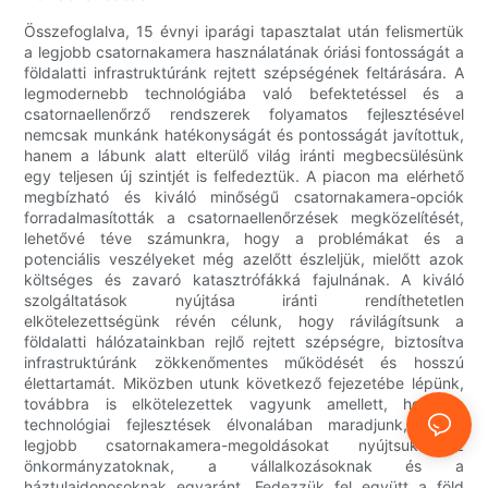
Összefoglalva, 15 évnyi iparági tapasztalat után felismertük
a legjobb csatornakamera használatának óriási fontosságát a
földalatti infrastruktúránk rejtett szépségének feltárására. A
legmodernebb technológiába való befektetéssel és a
csatornaellenőrző rendszerek folyamatos fejlesztésével
nemcsak munkánk hatékonyságát és pontosságát javítottuk,
hanem a lábunk alatt elterülő világ iránti megbecsülésünk
egy teljesen új szintjét is felfedeztük. A piacon ma elérhető
megbízható és kiváló minőségű csatornakamera-opciók
forradalmasították a csatornaellenőrzések megközelítését,
lehetővé téve számunkra, hogy a problémákat és a
potenciális veszélyeket még azelőtt észleljük, mielőtt azok
költséges és zavaró katasztrófákká fajulnának. A kiváló
szolgáltatások nyújtása iránti rendíthetetlen
elkötelezettségünk révén célunk, hogy rávilágítsunk a
földalatti hálózatainkban rejlő rejtett szépségre, biztosítva
infrastruktúránk zökkenőmentes működését és hosszú
élettartamát. Miközben utunk következő fejezetébe lépünk,
továbbra is elkötelezettek vagyunk amellett, hogy a
technológiai fejlesztések élvonalában maradjunk, és a
legjobb csatornakamera-megoldásokat nyújtsuk az
önkormányzatoknak, a vállalkozásoknak és a
háztulajdonosoknak egyaránt. Fedezzük fel együtt a föld