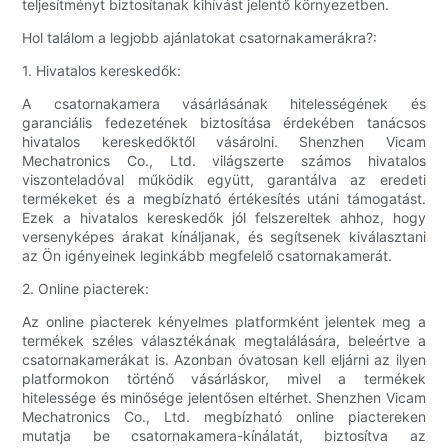
teljesítményt biztosítanak kihívást jelentő környezetben.
Hol találom a legjobb ajánlatokat csatornakamerákra?:
1. Hivatalos kereskedők:
A csatornakamera vásárlásának hitelességének és
garanciális fedezetének biztosítása érdekében tanácsos
hivatalos kereskedőktől vásárolni. Shenzhen Vicam
Mechatronics Co., Ltd. világszerte számos hivatalos
viszonteladóval működik együtt, garantálva az eredeti
termékeket és a megbízható értékesítés utáni támogatást.
Ezek a hivatalos kereskedők jól felszereltek ahhoz, hogy
versenyképes árakat kínáljanak, és segítsenek kiválasztani
az Ön igényeinek leginkább megfelelő csatornakamerát.
2. Online piacterek:
Az online piacterek kényelmes platformként jelentek meg a
termékek széles választékának megtalálására, beleértve a
csatornakamerákat is. Azonban óvatosan kell eljárni az ilyen
platformokon történő vásárláskor, mivel a termékek
hitelessége és minősége jelentősen eltérhet. Shenzhen Vicam
Mechatronics Co., Ltd. megbízható online piactereken
mutatja be csatornakamera-kínálatát, biztosítva az