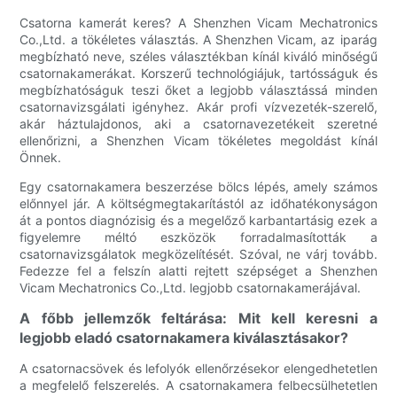
Csatorna kamerát keres? A Shenzhen Vicam Mechatronics
Co.,Ltd. a tökéletes választás. A Shenzhen Vicam, az iparág
megbízható neve, széles választékban kínál kiváló minőségű
csatornakamerákat. Korszerű technológiájuk, tartósságuk és
megbízhatóságuk teszi őket a legjobb választássá minden
csatornavizsgálati igényhez. Akár profi vízvezeték-szerelő,
akár háztulajdonos, aki a csatornavezetékeit szeretné
ellenőrizni, a Shenzhen Vicam tökéletes megoldást kínál
Önnek.
Egy csatornakamera beszerzése bölcs lépés, amely számos
előnnyel jár. A költségmegtakarítástól az időhatékonyságon
át a pontos diagnózisig és a megelőző karbantartásig ezek a
figyelemre méltó eszközök forradalmasították a
csatornavizsgálatok megközelítését. Szóval, ne várj tovább.
Fedezze fel a felszín alatti rejtett szépséget a Shenzhen
Vicam Mechatronics Co.,Ltd. legjobb csatornakamerájával.
A főbb jellemzők feltárása: Mit kell keresni a
legjobb eladó csatornakamera kiválasztásakor?
A csatornacsövek és lefolyók ellenőrzésekor elengedhetetlen
a megfelelő felszerelés. A csatornakamera felbecsülhetetlen