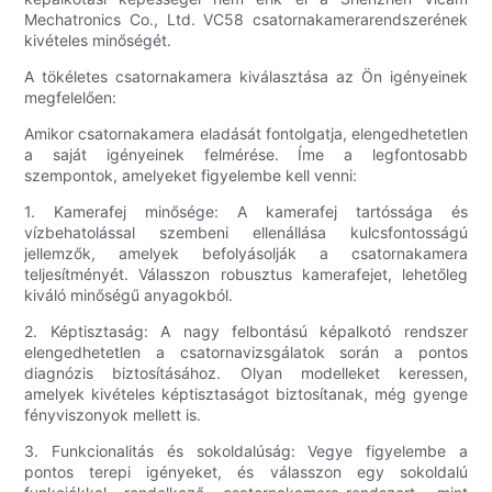
Mechatronics Co., Ltd. VC58 csatornakamerarendszerének
kivételes minőségét.
A tökéletes csatornakamera kiválasztása az Ön igényeinek
megfelelően:
Amikor csatornakamera eladását fontolgatja, elengedhetetlen
a saját igényeinek felmérése. Íme a legfontosabb
szempontok, amelyeket figyelembe kell venni:
1. Kamerafej minősége: A kamerafej tartóssága és
vízbehatolással szembeni ellenállása kulcsfontosságú
jellemzők, amelyek befolyásolják a csatornakamera
teljesítményét. Válasszon robusztus kamerafejet, lehetőleg
kiváló minőségű anyagokból.
2. Képtisztaság: A nagy felbontású képalkotó rendszer
elengedhetetlen a csatornavizsgálatok során a pontos
diagnózis biztosításához. Olyan modelleket keressen,
amelyek kivételes képtisztaságot biztosítanak, még gyenge
fényviszonyok mellett is.
3. Funkcionalitás és sokoldalúság: Vegye figyelembe a
pontos terepi igényeket, és válasszon egy sokoldalú