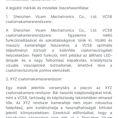
A legjobb márkák és modellek összehasonlítása:
1. Shenzhen Vicam Mechatronics Co., Ltd. VC58
csatornakamerarendszere:
A Shenzhen Vicam Mechatronics Co., Ltd. VC58
csatornakamerarendszere figyelemre méltó
funkcionalitásával és sokoldalúságával tűnik ki. Vízálló és
masszív kamerafejjel felszerelve, a VC58 optimális
teljesítményt biztosít a különféle csatornavizsgálati
helyzetekben. Fejlett funkciói, mint például az állítható LED-
lámpák és a nagy felbontású képalkotás, kristálytiszta
vizuális visszajelzést biztosítanak, lehetővé téve a
csatornaviszonyok pontos elemzését.
2. XYZ csatornakamerarendszer:
Egy másik jelentős versenytárs a piacon az XYZ
csatornakamera-rendszer. Bár hasonló tulajdonságokat kínál,
mint a VC58, tartósság és képtisztaság tekintetében elmarad
tőle. Az XYZ rendszer kamerafeje nem olyan robusztus
felépítésű, ami korlátozhatja a használhatóságát kihívást
jelentő környezetekben. Ezenkívül előfordulhat, hogy a
képalkotási képességei nem érik el a Shenzhen Vicam