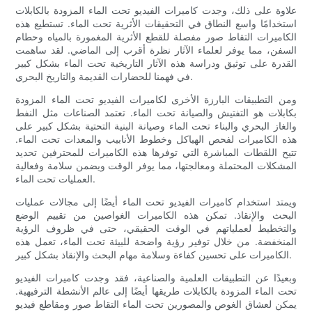
علاوة على ذلك، وجدت كاميرات الفيديو تحت الماء المزودة بالكابلات
استخدامًا واسع النطاق في التحقيقات الأثرية تحت الماء. تستطيع هذه
الكاميرات التقاط صور مفصلة للقطع الأثرية المغمورة بالمياه وحطام
السفن، مما يوفر لعلماء الآثار نظرة أقرب إلى الماضي. لقد ساهمت
القدرة على توثيق ودراسة هذه الآثار التاريخية تحت الماء بشكل كبير
في فهمنا للحضارات القديمة والتاريخ البحري.
ومن التطبيقات البارزة الأخرى لكاميرات الفيديو تحت الماء المزودة
بكابلات هو التفتيش والصيانة تحت الماء. تعتمد الصناعات مثل النفط
والغاز البحري والبناء تحت الماء وصيانة البنية التحتية بشكل كبير على
هذه الكاميرات لفحص الهياكل وخطوط الأنابيب والمعدات تحت الماء.
تتيح اللقطات المباشرة التي توفرها هذه الكاميرات للمحترفين تحديد
المشكلات المحتملة ومعالجتها، مما يوفر الوقت ويضمن سلامة وفعالية
العمليات تحت الماء.
ويمتد استخدام كاميرات الفيديو تحت الماء أيضًا إلى مجالات عمليات
البحث والإنقاذ. تمكن هذه الكاميرات الغواصين من تقييم الوضع
والتخطيط لعملياتهم في الوقت الحقيقي، حتى في ظروف الرؤية
المنخفضة. من خلال توفير رؤية واضحة للبيئة تحت الماء، تعمل هذه
الكاميرات على تحسين كفاءة وسلامة مهام البحث والإنقاذ بشكل كبير.
وبعيدًا عن التطبيقات العلمية والصناعية، فقد وجدت كاميرات الفيديو
تحت الماء المزودة بالكابلات طريقها أيضًا إلى عالم الأنشطة الترفيهية.
يمكن لعشاق الغوص والمصورين تحت الماء التقاط صور ومقاطع فيديو