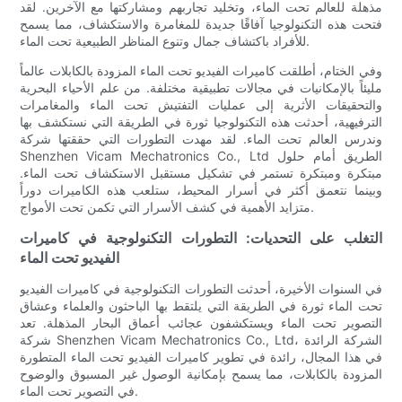
مذهلة للعالم تحت الماء، وتخليد تجاربهم ومشاركتها مع الآخرين. لقد
فتحت هذه التكنولوجيا آفاقًا جديدة للمغامرة والاستكشاف، مما يسمح
للأفراد باكتشاف جمال وتنوع المناظر الطبيعية تحت الماء.
وفي الختام، أطلقت كاميرات الفيديو تحت الماء المزودة بالكابلات عالماً
مليئاً بالإمكانيات في مجالات تطبيقية مختلفة. من علم الأحياء البحرية
والتحقيقات الأثرية إلى عمليات التفتيش تحت الماء والمغامرات
الترفيهية، أحدثت هذه التكنولوجيا ثورة في الطريقة التي نستكشف بها
وندرس العالم تحت الماء. لقد مهدت التطورات التي حققتها شركة
Shenzhen Vicam Mechatronics Co., Ltd الطريق أمام حلول
مبتكرة ومبتكرة تستمر في تشكيل مستقبل الاستكشاف تحت الماء.
وبينما نتعمق أكثر في أسرار المحيط، ستلعب هذه الكاميرات دوراً
متزايد الأهمية في كشف الأسرار التي تكمن تحت الأمواج.
التغلب على التحديات: التطورات التكنولوجية في كاميرات
الفيديو تحت الماء
في السنوات الأخيرة، أحدثت التطورات التكنولوجية في كاميرات الفيديو
تحت الماء ثورة في الطريقة التي يلتقط بها الباحثون والعلماء وعشاق
التصوير تحت الماء ويستكشفون عجائب أعماق البحار المذهلة. تعد
شركة Shenzhen Vicam Mechatronics Co., Ltd، الشركة الرائدة
في هذا المجال، رائدة في تطوير كاميرات الفيديو تحت الماء المتطورة
المزودة بالكابلات، مما يسمح بإمكانية الوصول غير المسبوق والوضوح
في التصوير تحت الماء.