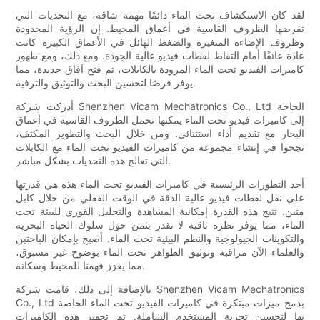
لقد كان الاستكشاف تحت الماء دائمًا مهمة شاقة، مع التحديات التي
تفرضها الظروف القاسية في أعماق المحيط. إن الرؤية المحدودة
وظروف الإضاءة المتغيرة والضغط الهائل في الأعماق الكبيرة كانت
عادة عائقًا أمام التقاط لقطات فيديو عالية الجودة. ومع ذلك، ومع ظهور
كاميرات الفيديو تحت الماء المزودة بالكابلات، تم فتح آفاق جديدة، مما
يوفر فرصًا لتحسين البحث والتوثيق والترفيه.
أدركت شركة Shenzhen Vicam Mechatronics Co., Ltd الحاجة
إلى كاميرات فيديو تحت الماء يمكنها تحمل الظروف القاسية في أعماق
البحار مع تقديم أداء استثنائي. ومن خلال البحث والتطوير المكثف،
نجحوا في إنشاء مجموعة من كاميرات الفيديو تحت الماء مع الكابلات
التي تعالج هذه التحديات بشكل مباشر.
أحد التطورات الرئيسية في كاميرات الفيديو تحت الماء هذه هي قدرتها
على نقل لقطات فيديو عالية الدقة في الوقت الفعلي من خلال كابل
متين. تتيح هذه القدرة إمكانية المشاهدة والتحليل الفوري للبيئة تحت
الماء، مما يوفر نظرة ثاقبة لا تقدر بثمن حول سلوك الحياة البحرية
والتكوينات الجيولوجية والنظم البيئية تحت الماء. أصبح بإمكان الباحثين
والعلماء الآن مراقبة وتوثيق الظواهر تحت الماء بوضوح غير مسبوق،
مما يعزز فهمنا للمحيط وسكانه.
بالإضافة إلى ذلك، قامت شركة Shenzhen Vicam Mechatronics
Co., Ltd بدمج ميزات مبتكرة في كاميرات الفيديو تحت الماء الخاصة
بها لتحسين تجربة المستخدم الشاملة. تم تجهيز هذه الكاميرات