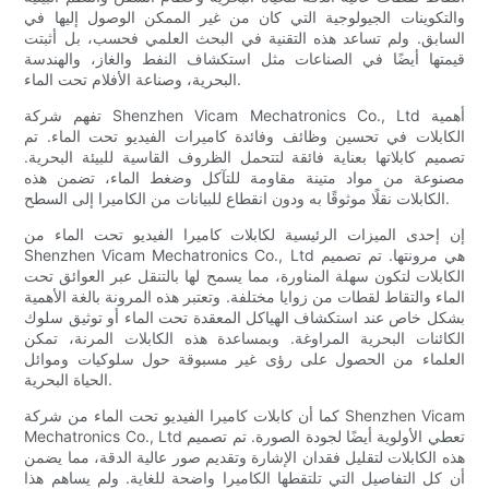
والتكوينات الجيولوجية التي كان من غير الممكن الوصول إليها في
السابق. ولم تساعد هذه التقنية في البحث العلمي فحسب، بل أثبتت
قيمتها أيضًا في الصناعات مثل استكشاف النفط والغاز، والهندسة
البحرية، وصناعة الأفلام تحت الماء.
تفهم شركة Shenzhen Vicam Mechatronics Co., Ltd أهمية
الكابلات في تحسين وظائف وفائدة كاميرات الفيديو تحت الماء. تم
تصميم كابلاتها بعناية فائقة لتتحمل الظروف القاسية للبيئة البحرية.
مصنوعة من مواد متينة مقاومة للتآكل وضغط الماء، تضمن هذه
الكابلات نقلًا موثوقًا به ودون انقطاع للبيانات من الكاميرا إلى السطح.
إن إحدى الميزات الرئيسية لكابلات كاميرا الفيديو تحت الماء من
Shenzhen Vicam Mechatronics Co., Ltd هي مرونتها. تم تصميم
الكابلات لتكون سهلة المناورة، مما يسمح لها بالتنقل عبر العوائق تحت
الماء والتقاط لقطات من زوايا مختلفة. وتعتبر هذه المرونة بالغة الأهمية
بشكل خاص عند استكشاف الهياكل المعقدة تحت الماء أو توثيق سلوك
الكائنات البحرية المراوغة. وبمساعدة هذه الكابلات المرنة، تمكن
العلماء من الحصول على رؤى غير مسبوقة حول سلوكيات وموائل
الحياة البحرية.
كما أن كابلات كاميرا الفيديو تحت الماء من شركة Shenzhen Vicam
Mechatronics Co., Ltd تعطي الأولوية أيضًا لجودة الصورة. تم تصميم
هذه الكابلات لتقليل فقدان الإشارة وتقديم صور عالية الدقة، مما يضمن
أن كل التفاصيل التي تلتقطها الكاميرا واضحة للغاية. ولم يساهم هذا