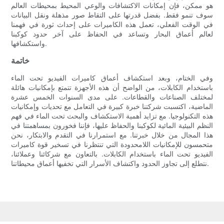
هو ممكن، فإن إمكانات الاكتشافات والوعي المحيط بمحيطات العالم
سوف تنمو فقط. بفضل قدرتها على التقاط صور مذهلة ونقل البيانات
في الوقت الفعلي، تعمل هذه الكاميرات على إحداث ثورة في فهمنا
لعالم أعماق البحار وتساعد في الحفاظ على آخر حدود كوكبنا
واستكشافها.
خاتمة
وفي الختام، وبعد استكشاف أعماق كاميرات الفيديو تحت الماء
باستخدام الكابلات، من الواضح أن هذه الأجهزة تتمتع بإمكانيات هائلة
لمختلف الصناعات والقطاعات. على مدى السنوات الخمس عشرة
الماضية، اكتسبت شركتنا خبرة كبيرة في التعامل مع تحديات وإمكانيات
هذه التكنولوجيا. مع تزايد أهمية الاستكشاف والبحث تحت الماء في فهم
النظم البيئية المائية لكوكبنا والحفاظ عليها، فإننا فخورون بمساهمتنا في
هذا المجال من خلال خبرتنا. مع استمرارنا في التقدم والابتكار، نحن
متحمسون للإمكانيات اللامحدودة التي تنتظرنا في تسخير قوة كاميرات
الفيديو تحت الماء باستخدام الكابلات. بالتعاون مع شركائنا وعملائنا،
نتطلع إلى تجاوز الحدود واكتشاف الأسرار التي تخفيها أعماق محيطاتنا.