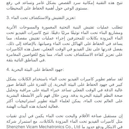
تتيح هذه التقنية إمكانية سرد القصص بشكل غامر وتساعد في رفع
مستوى الوعي حول أهمية الحفاظ على المحيطات.
3. تعزيز التفتيش والاستكشاف تحت الماء:
تتطلب عمليات تفتيش البنية التحتية المغمورة والمسوحات الأثرية
ومشاريع البناء تحت الماء توثيقًا مرئيًا دقيقًا. تتيح كاميرات الفيديو تحت
الماء المزودة بكابلات للمحترفين إجراء عمليات تفتيش مفصلة، مما
يساعد في الحفاظ على الهياكل تحت الماء وصيانتها. بالإضافة إلى ذلك،
بفضل قدرتها على نقل الفيديو في الوقت الفعلي، تعمل هذه الكاميرات
على تعزيز كفاءة الاستكشاف تحت الماء، مما يتيح للغواصين المغامرة
في المناطق النائية بثقة.
4. جهود الحفاظ على البيئة البحرية:
لقد ساهم تطوير كاميرات الفيديو تحت الماء باستخدام الكابلات بشكل
كبير في جهود الحفاظ على البيئة البحرية. إن القدرة على التقاط صور
عالية الدقة في الوقت الفعلي تساعد خبراء البيئة على مراقبة وتحليل
صحة النظم البيئية البحرية بدقة. ومن خلال فهم تأثير الأنشطة البشرية
على العالم تحت الماء، يمكن لعلماء البيئة تطوير استراتيجيات أكثر
فعالية لحماية هذه البيئات الهشة.
إن مستقبل صناعة الأفلام والبحث تحت الماء يكمن في أيدي تقنيات
مثل كاميرات الفيديو تحت الماء المزودة بالكابلات. مع استمرار شركة
Shenzhen Vicam Mechatronics Co., Ltd في الابتكار ودفع حدود ما