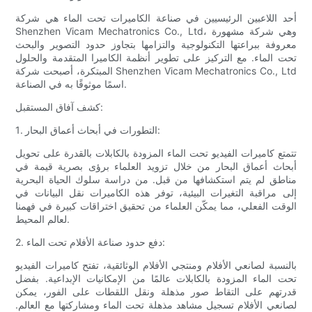
أحد اللاعبين الرئيسيين في صناعة الكاميرات تحت الماء هي شركة
Shenzhen Vicam Mechatronics Co., Ltd، وهي شركة مشهورة
معروفة ببراعتها التكنولوجية والتزامها بتجاوز حدود التصوير والبحث
تحت الماء. مع التركيز على تطوير أنظمة الكاميرا المتقدمة والحلول
المبتكرة، أصبحت شركة Shenzhen Vicam Mechatronics Co., Ltd
اسمًا موثوقًا به في الصناعة.
كشف آفاق المستقبل:
1. التطورات في أبحاث أعماق البحار:
تتمتع كاميرات الفيديو تحت الماء المزودة بالكابلات بالقدرة على تحويل
أبحاث أعماق البحار من خلال تزويد العلماء برؤى بصرية قيمة في
مناطق لم يتم استكشافها من قبل. من دراسة سلوك الحياة البحرية
إلى مراقبة التغيرات البيئية، توفر هذه الكاميرات نقل البيانات في
الوقت الفعلي، مما يمكّن العلماء من تحقيق اختراقات كبيرة في فهمنا
لعالم المحيط.
2. دفع حدود صناعة الأفلام تحت الماء:
بالنسبة لصانعي الأفلام ومنتجي الأفلام الوثائقية، تفتح كاميرات الفيديو
تحت الماء المزودة بالكابلات عالمًا من الإمكانيات الإبداعية. بفضل
قدرتهم على التقاط صور مذهلة ونقل اللقطات على الفور، يمكن
لصانعي الأفلام تسجيل مشاهد مذهلة تحت الماء ومشاركتها مع العالم.