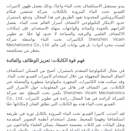
يبدو مستقبل الاستكشاف تحت الماء واعدًا، وذلك بفضل ظهور كاميرات
الفيديو تحت الماء المزودة بالكابلات. شركة شنتشن فيكام
للميكاترونكس المحدودة تقود الطريق في هذا المجال، وتدفع باستمرار
حدود الابتكار التكنولوجي لاكتشاف أسرار العالم تحت الماء. بفضل
التزامهم بالجودة والمتانة والواجهات سهلة الاستخدام، فإن إمكانات
الاكتشاف العلمي والترفيه والسياحة لا حدود لها حقًا. تم تطوير
الكاميرات تحت الماء بواسطة شركة Shenzhen Vicam
Mechatronics Co., Ltd. ليست مجرد أدوات؛ بل هي بوابات إلى عالم
ينتظر من يستكشفه.
فهم قوة الكابلات: تعزيز الوظائف والفائدة
في مجال التكنولوجيا المتقدم باستمرار، أصبح من الممكن استكشاف
أعماق المحيط المجهولة من خلال استخدام كاميرات الفيديو تحت الماء.
وقد تمكنت هذه الكاميرات، المجهزة بتكنولوجيا متطورة والمتصلة عبر
الكابلات، من اكتشاف قدر هائل من المعلومات حول الأسرار التي
تكمن تحت السطح. تعد شركة Shenzhen Vicam Mechatronics
Co., Ltd، الشركة الرائدة في هذا المجال، رائدة في تطوير كاميرات
الفيديو تحت الماء هذه مع الكابلات التي تطلق العنان لإمكاناتها حقًا.
لقد أحدثت كاميرا الفيديو تحت الماء المزودة بالكابل ثورة في طريقة
استكشافنا وفهمنا للمحيط. بفضل استخدام أنظمة التصوير المتقدمة
ونقل البيانات عبر كابلات مصممة خصيصًا، يتمكن العلماء والباحثون من
التقاط لقطات عالية الدقة للحياة البحرية وحطام السفن والنظم البيئية