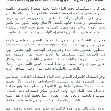
لقد كان الاستكشاف تحت الماء دائمًا يحمل شعورًا بالغموض والفتنة
للبشرية. تخفي مساحة المحيط الواسعة عالمًا من الأسرار والجمال غير
المرئي، في انتظار أن يتم اكتشافه. على مدى قرون من الزمان، كرس
المستكشفون والعلماء حياتهم لكشف الأعماق وفهم الكنوز التي تكمن
تحت الأمواج. والآن، ومع ظهور كاميرات الفيديو تحت الماء باستخدام
الكابلات، ظهرت أداة ثورية تفتح إمكانيات جديدة للاستكشاف والبحث.
ومن بين الشركات الرائدة في طليعة هذا التقدم التكنولوجي شركة
Shenzhen Vicam Mechatronics Co., Ltd. بفضل كاميراتهم
المتطورة للتصوير تحت الماء وخبرتهم في الهندسة، فإنهم يحدثون ثورة
في الطريقة التي نستكشف بها العالم تحت الماء. وتسمح هذه
الكاميرات، المزودة بكابلات متينة، للغواصين والباحثين بالبحث بشكل
أعمق من أي وقت مضى، والتقاط لقطات فيديو عالية الجودة للحياة
البحرية، والتكوينات تحت الماء، وحتى المواقع الأثرية.
يوفر استخدام كاميرات الفيديو تحت الماء باستخدام الكابلات العديد من
المزايا المتميزة مقارنة بأساليب الاستكشاف الأخرى. أولاً، تضمن
الكابلات اتصالاً مستقراً وآمناً بين الكاميرا والسطح، مما يتيح مراقبة
الأنشطة تحت الماء في الوقت الفعلي. يمكن استخدام هذه اللقطات
المباشرة للتحليل واتخاذ القرار الفوري، مما يجعلها أداة لا تقدر بثمن
للباحثين والعلماء المتخصصين في علوم ما تحت الماء.
علاوة على ذلك، توفر هذه الكاميرات جودة صور وفيديو مذهلة، مما