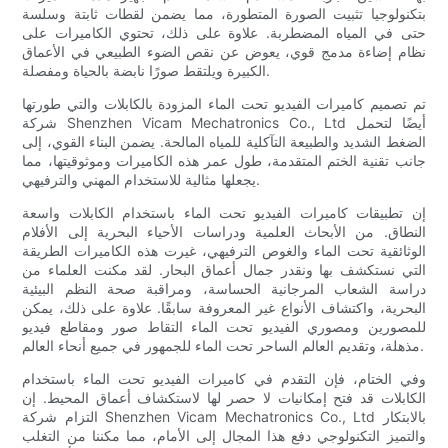
بتكنولوجيا تثبيت الصورة المتطورة، مما يضمن لقطات ثابتة وسلسة
حتى في المياه المضطربة. علاوة على ذلك، تحتوي الكاميرات على
نظام إضاءة مدمج قوي، يعوض عن نقص الضوء الطبيعي في الأعماق
الكبيرة ويلتقط صورًا نابضة بالحياة ومفصلة.
تم تصميم كاميرات الفيديو تحت الماء المزودة بالكابلات والتي طورتها
شركة Shenzhen Vicam Mechatronics Co., Ltd أيضًا لتحمل
الضغط الشديد والطبيعة التآكلية للمياه المالحة. يضمن البناء القوي، إلى
جانب تقنية الختم المتقدمة، طول عمر هذه الكاميرات وموثوقيتها، مما
يجعلها مثالية للاستخدام المهني والترفيهي.
إن تطبيقات كاميرات الفيديو تحت الماء باستخدام الكابلات واسعة
النطاق. من الأبحاث العلمية ودراسات الأحياء البحرية إلى الأفلام
الوثائقية تحت الماء والغوص الترفيهي، غيرت هذه الكاميرات الطريقة
التي نستكشف بها ونقدر جمال أعماق البحار. لقد مكنت العلماء من
دراسة الشعاب المرجانية الحساسة، ومراقبة صحة النظم البيئية
البحرية، واكتشاف الأنواع غير المعروفة سابقًا. علاوة على ذلك، يمكن
للمصورين ومصوري الفيديو تحت الماء التقاط صور ومقاطع فيديو
مذهلة، وتقديم العالم الساحر تحت الماء للجمهور في جميع أنحاء العالم.
وفي الختام، فإن التقدم في كاميرات الفيديو تحت الماء باستخدام
الكابلات قد فتح إمكانيات لا حصر لها لاستكشاف أعماق المحيط. إن
التزام شركة Shenzhen Vicam Mechatronics Co., Ltd بالابتكار
والتميز التكنولوجي دفع هذا المجال إلى الأمام، مما مكننا من التغلب