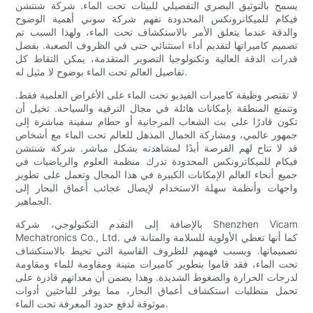
يسمح بالتوثيق البصري التفصيلي للبيئات تحت الماء. شركة شنتشن
فيكام للميكاترونكس المحدودة تفهم شركة سوني أهمية الوضوح
والدقة عندما يتعلق الأمر بالاستكشاف تحت الماء، ولهذا السبب تم
تصميم كاميراتها لتقديم أداء استثنائي حتى في الظروف الصعبة. بفضل
قدرات الدقة العالية وتكنولوجيا التصوير المتقدمة، يمكن التقاط كل
تفاصيل العالم تحت الماء بوضوح لا مثيل له.
لا تقتصر وظيفة كاميرات الفيديو تحت الماء على الأغراض العلمية فقط.
وتتمتع المنطقة بإمكانات هائلة في مجال الترفيه والسياحة. تخيل أن
تكون قادرًا على بث الشعاب المرجانية أو حطام سفينة مباشرة إلى
جمهور عالمي، ومشاركة الجمال المذهل للعالم تحت الماء مع أشخاص
قد لا تتاح لهم الفرصة أبدًا لمشاهدته بشكل مباشر. شركة شنتشن
فيكام للميكاترونكس المحدودة تدرك منظمة العلوم والرياضيات في
جميع أنحاء العالم الإمكانات الكبيرة في هذا المجال وتعمل على تطوير
واجهات وأنظمة سهلة الاستخدام لإيصال عجائب أعماق البحار إلى
الجماهير.
بالإضافة إلى التقدم التكنولوجي، شركة Shenzhen Vicam
Mechatronics Co., Ltd. كما أنها تعطي الأولوية للسلامة والمتانة في
تصميماتها. وبسبب فهمهم للظروف القاسية التي تحيط بالاستكشاف
تحت الماء، فقد قاموا بتطوير كاميرات متينة ومقاومة للماء ومقاومة
لدرجات الحرارة والضغوط الشديدة. وهذا يضمن أن معداتهم قادرة على
تحمل متطلبات استكشاف أعماق البحار، مما يوفر للباحثين أدوات
موثوقة لدفع حدود المعرفة تحت الماء.