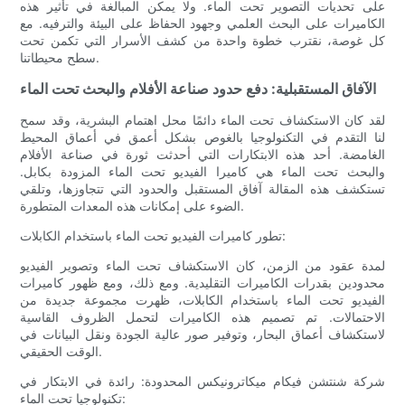
على تحديات التصوير تحت الماء. ولا يمكن المبالغة في تأثير هذه
الكاميرات على البحث العلمي وجهود الحفاظ على البيئة والترفيه. مع
كل غوصة، نقترب خطوة واحدة من كشف الأسرار التي تكمن تحت
سطح محيطاتنا.
الآفاق المستقبلية: دفع حدود صناعة الأفلام والبحث تحت الماء
لقد كان الاستكشاف تحت الماء دائمًا محل اهتمام البشرية، وقد سمح
لنا التقدم في التكنولوجيا بالغوص بشكل أعمق في أعماق المحيط
الغامضة. أحد هذه الابتكارات التي أحدثت ثورة في صناعة الأفلام
والبحث تحت الماء هي كاميرا الفيديو تحت الماء المزودة بكابل.
تستكشف هذه المقالة آفاق المستقبل والحدود التي تتجاوزها، وتلقي
الضوء على إمكانات هذه المعدات المتطورة.
تطور كاميرات الفيديو تحت الماء باستخدام الكابلات:
لمدة عقود من الزمن، كان الاستكشاف تحت الماء وتصوير الفيديو
محدودين بقدرات الكاميرات التقليدية. ومع ذلك، ومع ظهور كاميرات
الفيديو تحت الماء باستخدام الكابلات، ظهرت مجموعة جديدة من
الاحتمالات. تم تصميم هذه الكاميرات لتحمل الظروف القاسية
لاستكشاف أعماق البحار، وتوفير صور عالية الجودة ونقل البيانات في
الوقت الحقيقي.
شركة شنتشن فيكام ميكاترونيكس المحدودة: رائدة في الابتكار في
تكنولوجيا تحت الماء: