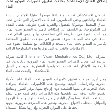
إطلاق العنان للإمكانات: مجالات تطبيق كاميرات الفيديو تحت
الماء
لقد كان الاستكشاف تحت الماء دائمًا موضوعًا مثيرًا للاهتمام بالنسبة
للعلماء والباحثين وحتى المغامرين. لقد كانت الأسرار التي تكمن تحت
أعماق المحيط موضوعًا للفضول والحيرة لفترة طويلة. بفضل التقدم
في التكنولوجيا، تم الكشف عن إمكانات كاميرات الفيديو تحت الماء،
مما أحدث ثورة في الطريقة التي نستكشف بها وندرس العالم تحت
الماء. في هذه المقالة، سوف نتعمق في مجالات التطبيق المختلفة
لكاميرات الفيديو تحت الماء باستخدام الكابلات، مع تسليط الضوء على
الإمكانيات والقدرات التي توفرها هذه التكنولوجيا الرائدة.
كانت شركة Shenzhen Vicam Mechatronics Co., Ltd، الشركة
الرائدة في مجال كاميرات الفيديو تحت الماء المزودة بالكابلات، في
طليعة هذا الابتكار. لقد فتحت التكنولوجيا المتطورة العديد من السبل
للاستكشاف والبحث تحت الماء.
ومن أبرز مجالات تطبيق كاميرات الفيديو تحت الماء علم الأحياء
البحرية والدراسات البيئية. وتسمح هذه الكاميرات للعلماء بمراقبة
الحياة البحرية في بيئتها الطبيعية دون إزعاج بيئتها. توفر الصور ومقاطع
الفيديو عالية الدقة التي تلتقطها هذه الكاميرات رؤى قيمة حول النظم
البيئية تحت الماء، مما يمكّن الباحثين من دراسة سلوك وأنماط الهجرة
والموائل لمختلف الأنواع البحرية. وتعتبر هذه المعرفة ضرورية لجهود
الحفاظ على الموارد البحرية وإدارتها بشكل مستدام.