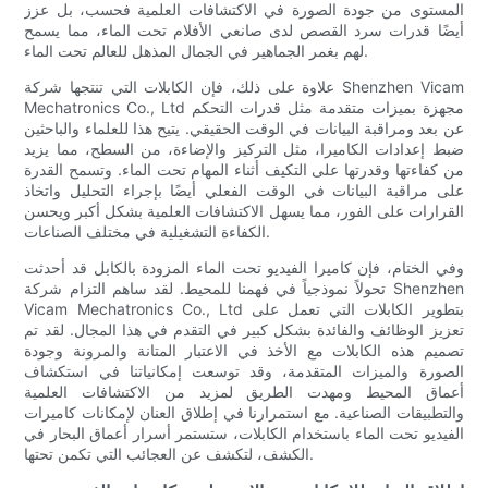
المستوى من جودة الصورة في الاكتشافات العلمية فحسب، بل عزز
أيضًا قدرات سرد القصص لدى صانعي الأفلام تحت الماء، مما يسمح
لهم بغمر الجماهير في الجمال المذهل للعالم تحت الماء.
علاوة على ذلك، فإن الكابلات التي تنتجها شركة Shenzhen Vicam
Mechatronics Co., Ltd مجهزة بميزات متقدمة مثل قدرات التحكم
عن بعد ومراقبة البيانات في الوقت الحقيقي. يتيح هذا للعلماء والباحثين
ضبط إعدادات الكاميرا، مثل التركيز والإضاءة، من السطح، مما يزيد
من كفاءتها وقدرتها على التكيف أثناء المهام تحت الماء. وتسمح القدرة
على مراقبة البيانات في الوقت الفعلي أيضًا بإجراء التحليل واتخاذ
القرارات على الفور، مما يسهل الاكتشافات العلمية بشكل أكبر ويحسن
الكفاءة التشغيلية في مختلف الصناعات.
وفي الختام، فإن كاميرا الفيديو تحت الماء المزودة بالكابل قد أحدثت
تحولاً نموذجياً في فهمنا للمحيط. لقد ساهم التزام شركة Shenzhen
Vicam Mechatronics Co., Ltd بتطوير الكابلات التي تعمل على
تعزيز الوظائف والفائدة بشكل كبير في التقدم في هذا المجال. لقد تم
تصميم هذه الكابلات مع الأخذ في الاعتبار المتانة والمرونة وجودة
الصورة والميزات المتقدمة، وقد توسعت إمكانياتنا في استكشاف
أعماق المحيط ومهدت الطريق لمزيد من الاكتشافات العلمية
والتطبيقات الصناعية. مع استمرارنا في إطلاق العنان لإمكانات كاميرات
الفيديو تحت الماء باستخدام الكابلات، ستستمر أسرار أعماق البحار في
الكشف، لتكشف عن العجائب التي تكمن تحتها.