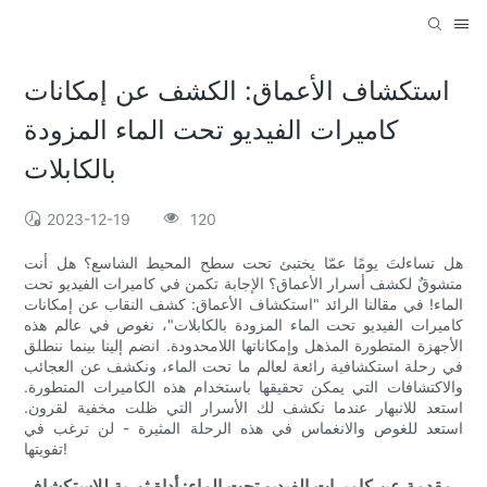
استكشاف الأعماق: الكشف عن إمكانات
كاميرات الفيديو تحت الماء المزودة
بالكابلات
2023-12-19
120
هل تساءلتَ يومًا عمّا يختبئ تحت سطح المحيط الشاسع؟ هل أنت
متشوقٌ لكشف أسرار الأعماق؟ الإجابة تكمن في كاميرات الفيديو تحت
الماء! في مقالنا الرائد "استكشاف الأعماق: كشف النقاب عن إمكانات
كاميرات الفيديو تحت الماء المزودة بالكابلات"، نغوص في عالم هذه
الأجهزة المتطورة المذهل وإمكاناتها اللامحدودة. انضم إلينا بينما ننطلق
في رحلة استكشافية رائعة لعالم ما تحت الماء، ونكشف عن العجائب
والاكتشافات التي يمكن تحقيقها باستخدام هذه الكاميرات المتطورة.
استعد للانبهار عندما نكشف لك الأسرار التي ظلت مخفية لقرون.
استعد للغوص والانغماس في هذه الرحلة المثيرة - لن ترغب في
تفويتها!
مقدمة عن كاميرات الفيديو تحت الماء: أداة ثورية للاستكشاف