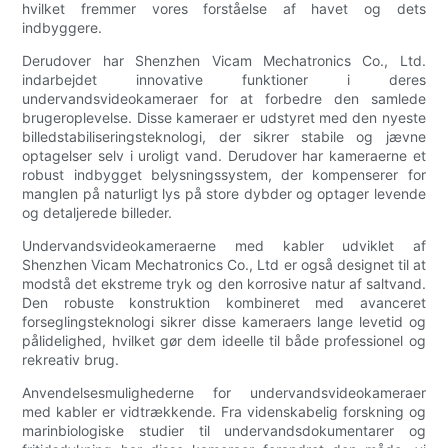
hvilket fremmer vores forståelse af havet og dets
indbyggere.
Derudover har Shenzhen Vicam Mechatronics Co., Ltd.
indarbejdet innovative funktioner i deres
undervandsvideokameraer for at forbedre den samlede
brugeroplevelse. Disse kameraer er udstyret med den nyeste
billedstabiliseringsteknologi, der sikrer stabile og jævne
optagelser selv i uroligt vand. Derudover har kameraerne et
robust indbygget belysningssystem, der kompenserer for
manglen på naturligt lys på store dybder og optager levende
og detaljerede billeder.
Undervandsvideokameraerne med kabler udviklet af
Shenzhen Vicam Mechatronics Co., Ltd er også designet til at
modstå det ekstreme tryk og den korrosive natur af saltvand.
Den robuste konstruktion kombineret med avanceret
forseglingsteknologi sikrer disse kameraers lange levetid og
pålidelighed, hvilket gør dem ideelle til både professionel og
rekreativ brug.
Anvendelsesmulighederne for undervandsvideokameraer
med kabler er vidtrækkende. Fra videnskabelig forskning og
marinbiologiske studier til undervandsdokumentarer og