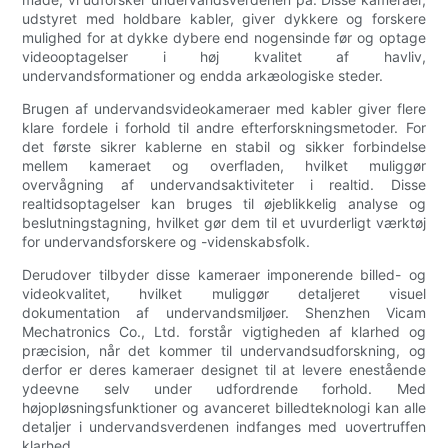
udstyret med holdbare kabler, giver dykkere og forskere
mulighed for at dykke dybere end nogensinde før og optage
videooptagelser i høj kvalitet af havliv,
undervandsformationer og endda arkæologiske steder.
Brugen af undervandsvideokameraer med kabler giver flere
klare fordele i forhold til andre efterforskningsmetoder. For
det første sikrer kablerne en stabil og sikker forbindelse
mellem kameraet og overfladen, hvilket muliggør
overvågning af undervandsaktiviteter i realtid. Disse
realtidsoptagelser kan bruges til øjeblikkelig analyse og
beslutningstagning, hvilket gør dem til et uvurderligt værktøj
for undervandsforskere og -videnskabsfolk.
Derudover tilbyder disse kameraer imponerende billed- og
videokvalitet, hvilket muliggør detaljeret visuel
dokumentation af undervandsmiljøer. Shenzhen Vicam
Mechatronics Co., Ltd. forstår vigtigheden af klarhed og
præcision, når det kommer til undervandsudforskning, og
derfor er deres kameraer designet til at levere enestående
ydeevne selv under udfordrende forhold. Med
højopløsningsfunktioner og avanceret billedteknologi kan alle
detaljer i undervandsverdenen indfanges med uovertruffen
klarhed.