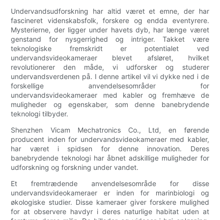
Undervandsudforskning har altid været et emne, der har
fascineret videnskabsfolk, forskere og endda eventyrere.
Mysterierne, der ligger under havets dyb, har længe været
genstand for nysgerrighed og intriger. Takket være
teknologiske fremskridt er potentialet ved
undervandsvideokameraer blevet afsløret, hvilket
revolutionerer den måde, vi udforsker og studerer
undervandsverdenen på. I denne artikel vil vi dykke ned i de
forskellige anvendelsesområder for
undervandsvideokameraer med kabler og fremhæve de
muligheder og egenskaber, som denne banebrydende
teknologi tilbyder.
Shenzhen Vicam Mechatronics Co., Ltd, en førende
producent inden for undervandsvideokameraer med kabler,
har været i spidsen for denne innovation. Deres
banebrydende teknologi har åbnet adskillige muligheder for
udforskning og forskning under vandet.
Et fremtrædende anvendelsesområde for disse
undervandsvideokameraer er inden for marinbiologi og
økologiske studier. Disse kameraer giver forskere mulighed
for at observere havdyr i deres naturlige habitat uden at