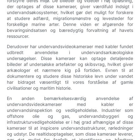
forstyrre deres miljø. De billeder og videoer i høj opløsning,
der optages af disse kameraer, giver værdifuld indsigt i
undervandsøkosystemer, hvilket gør det muligt for forskere
at studere adfærd, migrationsmønstre og levesteder for
forskellige marine arter. Denne viden er afgørende for
bevaringsindsatsen og bæredygtig forvaltning af havets
ressourcer.
Derudover har undervandsvideokameraer med kabler fundet
udbredt anvendelse i undervandsarkæologiske
undersøgelser. Disse kameraer kan optage detaljerede
billeder af undersøiske artefakter og skibsvrag, hvilket giver
arkæologer et nærmere kig på fortiden. Evnen til at
dokumentere og studere disse historiske levn under vandet
har bidraget væsentligt til vores forståelse af gamle
civilisationer og maritim historie.
En anden bemærkelsesværdig anvendelse af
undervandsvideokameraer med kabler er
undervandsinspektion og vedligeholdelse. Industrier som
offshore olie og gas, undervandsbyggeri og
infrastrukturvedligeholdelse er i høj grad afhængige af disse
kameraer til at inspicere undervandsstrukturer, rørledninger
og udstyr. De realtidsoptagelser, som disse kameraer leverer,
gør det muligt for fagfolk at identificere og håndtere