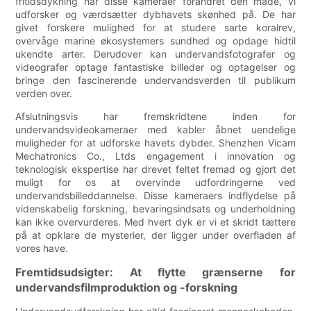
fritidsdykning har disse kameraer forandret den måde, vi
udforsker og værdsætter dybhavets skønhed på. De har
givet forskere mulighed for at studere sarte koralrev,
overvåge marine økosystemers sundhed og opdage hidtil
ukendte arter. Derudover kan undervandsfotografer og
videografer optage fantastiske billeder og optagelser og
bringe den fascinerende undervandsverden til publikum
verden over.
Afslutningsvis har fremskridtene inden for
undervandsvideokameraer med kabler åbnet uendelige
muligheder for at udforske havets dybder. Shenzhen Vicam
Mechatronics Co., Ltds engagement i innovation og
teknologisk ekspertise har drevet feltet fremad og gjort det
muligt for os at overvinde udfordringerne ved
undervandsbilleddannelse. Disse kameraers indflydelse på
videnskabelig forskning, bevaringsindsats og underholdning
kan ikke overvurderes. Med hvert dyk er vi et skridt tættere
på at opklare de mysterier, der ligger under overfladen af
vores have.
Fremtidsudsigter: At flytte grænserne for
undervandsfilmproduktion og -forskning