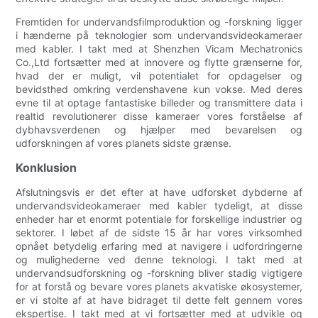
Fremtiden for undervandsfilmproduktion og -forskning ligger
i hænderne på teknologier som undervandsvideokameraer
med kabler. I takt med at Shenzhen Vicam Mechatronics
Co.,Ltd fortsætter med at innovere og flytte grænserne for,
hvad der er muligt, vil potentialet for opdagelser og
bevidsthed omkring verdenshavene kun vokse. Med deres
evne til at optage fantastiske billeder og transmittere data i
realtid revolutionerer disse kameraer vores forståelse af
dybhavsverdenen og hjælper med bevarelsen og
udforskningen af vores planets sidste grænse.
Konklusion
Afslutningsvis er det efter at have udforsket dybderne af
undervandsvideokameraer med kabler tydeligt, at disse
enheder har et enormt potentiale for forskellige industrier og
sektorer. I løbet af de sidste 15 år har vores virksomhed
opnået betydelig erfaring med at navigere i udfordringerne
og mulighederne ved denne teknologi. I takt med at
undervandsudforskning og -forskning bliver stadig vigtigere
for at forstå og bevare vores planets akvatiske økosystemer,
er vi stolte af at have bidraget til dette felt gennem vores
ekspertise. I takt med at vi fortsætter med at udvikle og