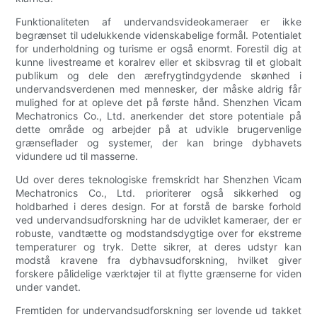
Funktionaliteten af undervandsvideokameraer er ikke
begrænset til udelukkende videnskabelige formål. Potentialet
for underholdning og turisme er også enormt. Forestil dig at
kunne livestreame et koralrev eller et skibsvrag til et globalt
publikum og dele den ærefrygtindgydende skønhed i
undervandsverdenen med mennesker, der måske aldrig får
mulighed for at opleve det på første hånd. Shenzhen Vicam
Mechatronics Co., Ltd. anerkender det store potentiale på
dette område og arbejder på at udvikle brugervenlige
grænseflader og systemer, der kan bringe dybhavets
vidundere ud til masserne.
Ud over deres teknologiske fremskridt har Shenzhen Vicam
Mechatronics Co., Ltd. prioriterer også sikkerhed og
holdbarhed i deres design. For at forstå de barske forhold
ved undervandsudforskning har de udviklet kameraer, der er
robuste, vandtætte og modstandsdygtige over for ekstreme
temperaturer og tryk. Dette sikrer, at deres udstyr kan
modstå kravene fra dybhavsudforskning, hvilket giver
forskere pålidelige værktøjer til at flytte grænserne for viden
under vandet.
Fremtiden for undervandsudforskning ser lovende ud takket