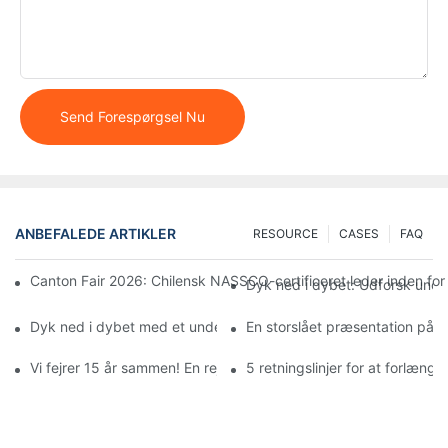
Send Forespørgsel Nu
ANBEFALEDE ARTIKLER
RESOURCE
CASES
FAQ
Canton Fair 2026: Chilensk NASSCO-certificeret leder inden for 
Dyk ned i dybet: Udforsk unde
Dyk ned i dybet med et undervandsvideokamera udstyret med et
En storslået præsentation på C
Vi fejrer 15 år sammen! En rejse til Guangxi med vores fantastis
5 retningslinjer for at forlæng