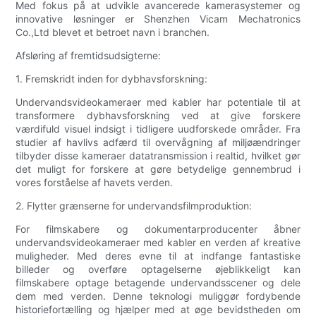
Med fokus på at udvikle avancerede kamerasystemer og
innovative løsninger er Shenzhen Vicam Mechatronics
Co.,Ltd blevet et betroet navn i branchen.
Afsløring af fremtidsudsigterne:
1. Fremskridt inden for dybhavsforskning:
Undervandsvideokameraer med kabler har potentiale til at
transformere dybhavsforskning ved at give forskere
værdifuld visuel indsigt i tidligere uudforskede områder. Fra
studier af havlivs adfærd til overvågning af miljøændringer
tilbyder disse kameraer datatransmission i realtid, hvilket gør
det muligt for forskere at gøre betydelige gennembrud i
vores forståelse af havets verden.
2. Flytter grænserne for undervandsfilmproduktion:
For filmskabere og dokumentarproducenter åbner
undervandsvideokameraer med kabler en verden af kreative
muligheder. Med deres evne til at indfange fantastiske
billeder og overføre optagelserne øjeblikkeligt kan
filmskabere optage betagende undervandsscener og dele
dem med verden. Denne teknologi muliggør fordybende
historiefortælling og hjælper med at øge bevidstheden om