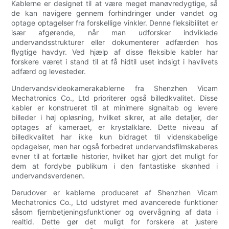
Kablerne er designet til at være meget manøvredygtige, så
de kan navigere gennem forhindringer under vandet og
optage optagelser fra forskellige vinkler. Denne fleksibilitet er
især afgørende, når man udforsker indviklede
undervandsstrukturer eller dokumenterer adfærden hos
flygtige havdyr. Ved hjælp af disse fleksible kabler har
forskere været i stand til at få hidtil uset indsigt i havlivets
adfærd og levesteder.
Undervandsvideokamerakablerne fra Shenzhen Vicam
Mechatronics Co., Ltd prioriterer også billedkvalitet. Disse
kabler er konstrueret til at minimere signaltab og levere
billeder i høj opløsning, hvilket sikrer, at alle detaljer, der
optages af kameraet, er krystalklare. Dette niveau af
billedkvalitet har ikke kun bidraget til videnskabelige
opdagelser, men har også forbedret undervandsfilmskaberes
evner til at fortælle historier, hvilket har gjort det muligt for
dem at fordybe publikum i den fantastiske skønhed i
undervandsverdenen.
Derudover er kablerne produceret af Shenzhen Vicam
Mechatronics Co., Ltd udstyret med avancerede funktioner
såsom fjernbetjeningsfunktioner og overvågning af data i
realtid. Dette gør det muligt for forskere at justere