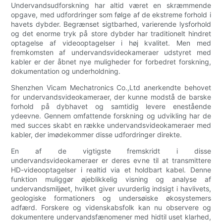
Undervandsudforskning har altid været en skræmmende
opgave, med udfordringer som følge af de ekstreme forhold i
havets dybder. Begrænset sigtbarhed, varierende lysforhold
og det enorme tryk på store dybder har traditionelt hindret
optagelse af videooptagelser i høj kvalitet. Men med
fremkomsten af undervandsvideokameraer udstyret med
kabler er der åbnet nye muligheder for forbedret forskning,
dokumentation og underholdning.
Shenzhen Vicam Mechatronics Co.,Ltd anerkendte behovet
for undervandsvideokameraer, der kunne modstå de barske
forhold på dybhavet og samtidig levere enestående
ydeevne. Gennem omfattende forskning og udvikling har de
med succes skabt en række undervandsvideokameraer med
kabler, der imødekommer disse udfordringer direkte.
En af de vigtigste fremskridt i disse
undervandsvideokameraer er deres evne til at transmittere
HD-videooptagelser i realtid via et holdbart kabel. Denne
funktion muliggør øjeblikkelig visning og analyse af
undervandsmiljøet, hvilket giver uvurderlig indsigt i havlivets,
geologiske formationers og undersøiske økosystemers
adfærd. Forskere og videnskabsfolk kan nu observere og
dokumentere undervandsfænomener med hidtil uset klarhed,