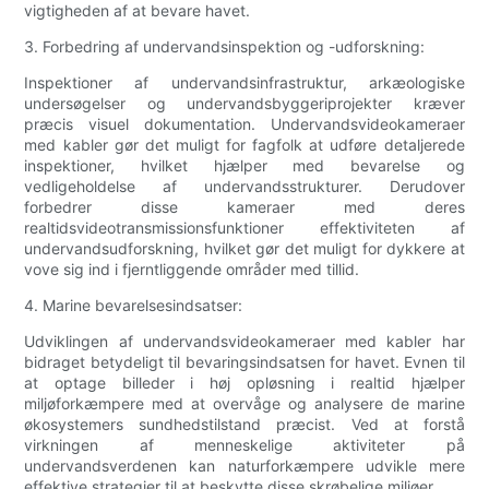
vigtigheden af at bevare havet.
3. Forbedring af undervandsinspektion og -udforskning:
Inspektioner af undervandsinfrastruktur, arkæologiske
undersøgelser og undervandsbyggeriprojekter kræver
præcis visuel dokumentation. Undervandsvideokameraer
med kabler gør det muligt for fagfolk at udføre detaljerede
inspektioner, hvilket hjælper med bevarelse og
vedligeholdelse af undervandsstrukturer. Derudover
forbedrer disse kameraer med deres
realtidsvideotransmissionsfunktioner effektiviteten af
undervandsudforskning, hvilket gør det muligt for dykkere at
vove sig ind i fjerntliggende områder med tillid.
4. Marine bevarelsesindsatser:
Udviklingen af undervandsvideokameraer med kabler har
bidraget betydeligt til bevaringsindsatsen for havet. Evnen til
at optage billeder i høj opløsning i realtid hjælper
miljøforkæmpere med at overvåge og analysere de marine
økosystemers sundhedstilstand præcist. Ved at forstå
virkningen af menneskelige aktiviteter på
undervandsverdenen kan naturforkæmpere udvikle mere
effektive strategier til at beskytte disse skrøbelige miljøer.