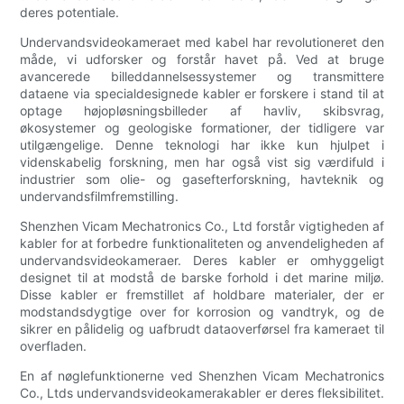
deres potentiale.
Undervandsvideokameraet med kabel har revolutioneret den
måde, vi udforsker og forstår havet på. Ved at bruge
avancerede billeddannelsessystemer og transmittere
dataene via specialdesignede kabler er forskere i stand til at
optage højopløsningsbilleder af havliv, skibsvrag,
økosystemer og geologiske formationer, der tidligere var
utilgængelige. Denne teknologi har ikke kun hjulpet i
videnskabelig forskning, men har også vist sig værdifuld i
industrier som olie- og gasefterforskning, havteknik og
undervandsfilmfremstilling.
Shenzhen Vicam Mechatronics Co., Ltd forstår vigtigheden af
kabler for at forbedre funktionaliteten og anvendeligheden af
undervandsvideokameraer. Deres kabler er omhyggeligt
designet til at modstå de barske forhold i det marine miljø.
Disse kabler er fremstillet af holdbare materialer, der er
modstandsdygtige over for korrosion og vandtryk, og de
sikrer en pålidelig og uafbrudt dataoverførsel fra kameraet til
overfladen.
En af nøglefunktionerne ved Shenzhen Vicam Mechatronics
Co., Ltds undervandsvideokamerakabler er deres fleksibilitet.