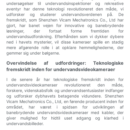
undersøgelser til undervandsinspektioner og rekreative
eventyr har denne teknologi revolutioneret den måde, vi
udforsker og studerer undervandsverdenen på. De
fremskridt, som Shenzhen Vicam Mechatronics Co., Ltd har
gjort, har banet vejen for innovative og banebrydende
løsninger, der fortsat forme fremtiden for
undervandsudforskning. Efterhånden som vi dykker dybere
ned i havets mysterier, vil disse kameraer spille en stadig
mere afgørende rolle i at opklare hemmelighederne, der
gemmer sig under bølgerne.
Overvindelse af udfordringer: Teknologiske
fremskridt inden for undervandsvideokameraer
I de senere år har teknologiske fremskridt inden for
undervandsvideokameraer revolutioneret den måde,
forskere, videnskabsfolk og undervandsentusiaster indfanger
og udforsker dybhavets betagende vidundere. Shenzhen
Vicam Mechatronics Co., Ltd, en førende producent inden for
området, har været i spidsen for udviklingen af
banebrydende undervandsvideokameraer med kabler, der
giver mulighed for hidtil uset adgang og klarhed i
undervandsbilleder.