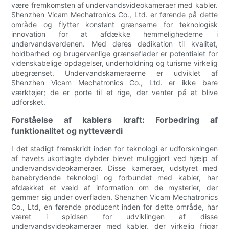
være fremkomsten af undervandsvideokameraer med kabler.
Shenzhen Vicam Mechatronics Co., Ltd. er førende på dette
område og flytter konstant grænserne for teknologisk
innovation for at afdække hemmelighederne i
undervandsverdenen. Med deres dedikation til kvalitet,
holdbarhed og brugervenlige grænseflader er potentialet for
videnskabelige opdagelser, underholdning og turisme virkelig
ubegrænset. Undervandskameraerne er udviklet af
Shenzhen Vicam Mechatronics Co., Ltd. er ikke bare
værktøjer; de er porte til et rige, der venter på at blive
udforsket.
Forståelse af kablers kraft: Forbedring af
funktionalitet og nytteværdi
I det stadigt fremskridt inden for teknologi er udforskningen
af havets ukortlagte dybder blevet muliggjort ved hjælp af
undervandsvideokameraer. Disse kameraer, udstyret med
banebrydende teknologi og forbundet med kabler, har
afdækket et væld af information om de mysterier, der
gemmer sig under overfladen. Shenzhen Vicam Mechatronics
Co., Ltd, en førende producent inden for dette område, har
været i spidsen for udviklingen af disse
undervandsvideokameraer med kabler, der virkelig frigør