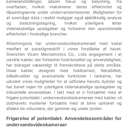
kameraindstillinger, såsom fokus og belysning, fra
overfladen, hvilket maksimerer deres effektivitet og
tilpasningsevne under undervandsmissioner. Muligheden for
at overvåge data i realtid muliggør også øjeblikkelig analyse
og beslutningstagning, hvilket yderligere letter
videnskabelige opdagelser og forbedrer den operationelle
effektivitet i forskellige brancher.
Afslutningsvis har undervandsvideokameraet med kabel
medført et paradigmeskift i vores forståelse af havet.
Shenzhen Vicam Mechatronics Co., Ltds engagement i at
udvikle kabler, der forbedrer funktionalitet og anvendelighed,
har bidraget væsentligt til fremskridtene på dette område.
Disse kabler, designet med holdbarhed, fleksibilitet,
billedkvalitet og avancerede funktioner i tankerne, har
udvidet vores muligheder for at udforske havets dybder og
har banet vejen for yderligere videnskabelige opdagelser og
industrielle anvendelser. I takt med at vi fortsætter med at
frigøre potentialet i undervandsvideokameraer med kabler, vil
dybhavets mysterier fortsætte med at blive opklaret og
afsløre de vidundere, der gemmer sig under jorden.
Frigørelse af potentialet: Anvendelsesområder for
undervandsvideokameraer