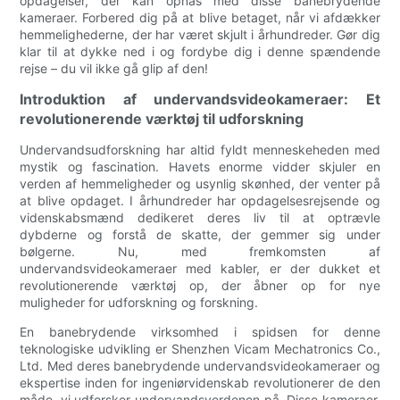
opdagelser, der kan opnås med disse banebrydende
kameraer. Forbered dig på at blive betaget, når vi afdækker
hemmelighederne, der har været skjult i århundreder. Gør dig
klar til at dykke ned i og fordybe dig i denne spændende
rejse – du vil ikke gå glip af den!
Introduktion af undervandsvideokameraer: Et
revolutionerende værktøj til udforskning
Undervandsudforskning har altid fyldt menneskeheden med
mystik og fascination. Havets enorme vidder skjuler en
verden af hemmeligheder og usynlig skønhed, der venter på
at blive opdaget. I århundreder har opdagelsesrejsende og
videnskabsmænd dedikeret deres liv til at optrævle
dybderne og forstå de skatte, der gemmer sig under
bølgerne. Nu, med fremkomsten af
undervandsvideokameraer med kabler, er der dukket et
revolutionerende værktøj op, der åbner op for nye
muligheder for udforskning og forskning.
En banebrydende virksomhed i spidsen for denne
teknologiske udvikling er Shenzhen Vicam Mechatronics Co.,
Ltd. Med deres banebrydende undervandsvideokameraer og
ekspertise inden for ingeniørvidenskab revolutionerer de den
måde, vi udforsker undervandsverdenen på. Disse kameraer,