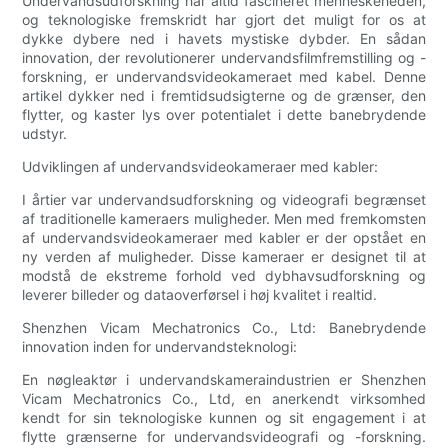
Undervandsudforskning har altid fascineret menneskeheden,
og teknologiske fremskridt har gjort det muligt for os at
dykke dybere ned i havets mystiske dybder. En sådan
innovation, der revolutionerer undervandsfilmfremstilling og -
forskning, er undervandsvideokameraet med kabel. Denne
artikel dykker ned i fremtidsudsigterne og de grænser, den
flytter, og kaster lys over potentialet i dette banebrydende
udstyr.
Udviklingen af undervandsvideokameraer med kabler:
I årtier var undervandsudforskning og videografi begrænset
af traditionelle kameraers muligheder. Men med fremkomsten
af undervandsvideokameraer med kabler er der opstået en
ny verden af muligheder. Disse kameraer er designet til at
modstå de ekstreme forhold ved dybhavsudforskning og
leverer billeder og dataoverførsel i høj kvalitet i realtid.
Shenzhen Vicam Mechatronics Co., Ltd: Banebrydende
innovation inden for undervandsteknologi:
En nøgleaktør i undervandskameraindustrien er Shenzhen
Vicam Mechatronics Co., Ltd, en anerkendt virksomhed
kendt for sin teknologiske kunnen og sit engagement i at
flytte grænserne for undervandsvideografi og -forskning.