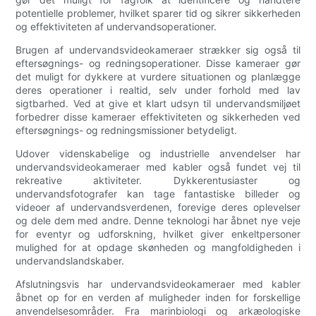
potentielle problemer, hvilket sparer tid og sikrer sikkerheden
og effektiviteten af undervandsoperationer.
Brugen af undervandsvideokameraer strækker sig også til
eftersøgnings- og redningsoperationer. Disse kameraer gør
det muligt for dykkere at vurdere situationen og planlægge
deres operationer i realtid, selv under forhold med lav
sigtbarhed. Ved at give et klart udsyn til undervandsmiljøet
forbedrer disse kameraer effektiviteten og sikkerheden ved
eftersøgnings- og redningsmissioner betydeligt.
Udover videnskabelige og industrielle anvendelser har
undervandsvideokameraer med kabler også fundet vej til
rekreative aktiviteter. Dykkerentusiaster og
undervandsfotografer kan tage fantastiske billeder og
videoer af undervandsverdenen, forevige deres oplevelser
og dele dem med andre. Denne teknologi har åbnet nye veje
for eventyr og udforskning, hvilket giver enkeltpersoner
mulighed for at opdage skønheden og mangfoldigheden i
undervandslandskaber.
Afslutningsvis har undervandsvideokameraer med kabler
åbnet op for en verden af muligheder inden for forskellige
anvendelsesområder. Fra marinbiologi og arkæologiske