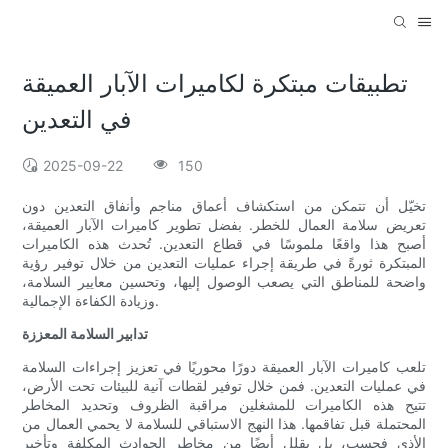
تطبيقات مبتكرة لكاميرات الآبار العميقة
في التعدين
2025-09-22
150
تخيّل أن تتمكن من استكشاف أعماق مناجم وأنفاق التعدين دون
تعريض سلامة العمال للخطر. بفضل تطوير كاميرات الآبار العميقة،
أصبح هذا واقعًا ملموسًا في قطاع التعدين. تُحدث هذه الكاميرات
المبتكرة ثورةً في طريقة إجراء عمليات التعدين من خلال توفير رؤية
واضحة للمناطق التي يصعب الوصول إليها، وتحسين معايير السلامة،
وزيادة الكفاءة الإجمالية.
تدابير السلامة المعززة
تلعب كاميرات الآبار العميقة دورًا محوريًا في تعزيز إجراءات السلامة
في عمليات التعدين. فمن خلال توفير لقطات آنية للبيئات تحت الأرض،
تتيح هذه الكاميرات للمشغلين مراقبة الظروف وتحديد المخاطر
المحتملة قبل تفاقمها. هذا النهج الاستباقي للسلامة لا يحمي العمال من
الأذى فحسب، بل يقلل أيضًا من مخاطر الحوادث المكلفة وتأخير