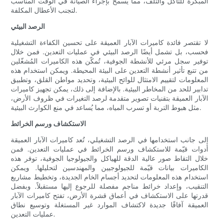
المبكرة للتآكل والتلف، مما يسمح بإجراء الصيانة في الوقت المناسب
لتجنب الأعطال المكلفة.
الرصد البيئي
لا تقتصر فائدة كاميرات الآبار العميقة على تحسين الكفاءة التشغيلية
فحسب، بل تشمل أيضًا الرصد البيئي في عمليات التعدين. فمن خلال
توفير سجل مرئي للأنشطة الجوفية، تُمكّن هذه الكاميرات المُشغّلين
من تتبع تأثير أنشطة التعدين على البيئة المحيطة. ويمكن استخدام هذه
المعلومات لتقييم الامتثال للوائح البيئية، وتحديد مواطن القلق، وتطبيق
تدابير للحد من المخاطر البيئية. بالإضافة إلى ذلك، يمكن تجهيز كاميرات
الآبار العميقة بتقنيات تصوير متقدمة لرصد التغيرات في ظروف الأرض،
مثل هبوط التربة أو تسرب المياه، مما يُساعد في منع الكوارث البيئية.
الاستكشاف ورسم الخرائط
إلى جانب استخدامها في الرصد التشغيلي، تُعد كاميرات الآبار العميقة
أدوات قيّمة للاستكشاف ورسم الخرائط في عمليات التعدين. فمن
خلال التقاط صور عالية الدقة للهياكل والجيولوجيا الجوفية، توفر هذه
الكاميرات بيانات قيّمة للجيولوجيين والمهندسين لتحليلها. ويمكن
استخدام هذه المعلومات لتحديد أجسام الخام الجديدة، وتخطيط مشاريع
التنقيب، وإعداد خرائط مناجم مفصلة للرجوع إليها مستقبلاً. وبفضل
قدرتها على الاستكشاف في أعماق قشرة الأرض، تفتح كاميرات الآبار
العميقة آفاقًا جديدة لاكتشاف الموارد غير المستغلة وتوسيع نطاق
عمليات التعدين.