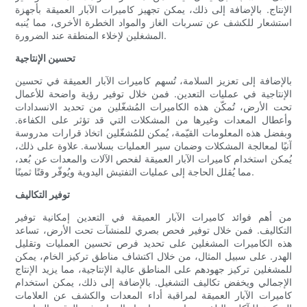
الإنتاج. بالإضافة إلى ذلك، يمكن تجهيز كاميرات الآبار العميقة بأجهزة
استشعار للكشف عن تسربات الغاز والمواد الخطرة الأخرى، مما يُنبه
المشغلين لإخلاء المنطقة عند الضرورة.
تحسين الإنتاجية
بالإضافة إلى تعزيز السلامة، تُسهم كاميرات الآبار العميقة في تحسين
الإنتاجية في عمليات التعدين. فمن خلال توفير رؤية واضحة للأعمال
تحت الأرض، تُمكّن هذه الكاميرات المُشغّلين من تحديد الانسدادات
وأعطال المعدات وغيرها من المشكلات التي قد تؤثر على الكفاءة.
وبفضل هذه المعلومات القيّمة، يُمكن للمُشغّلين اتخاذ قرارات مدروسة
آنيًا لمعالجة المشكلات وضمان سير العمليات بسلاسة. علاوة على ذلك،
يُمكن استخدام كاميرات الآبار العميقة لفحص الآلات والمعدات عن بُعد،
مما يُقلل الحاجة إلى عمليات التفتيش اليدوية ويُوفّر وقتًا ثمينًا.
توفير التكاليف
من أهم فوائد كاميرات الآبار العميقة في التعدين إمكانية توفير
التكاليف. فمن خلال توفير فحص بصري للمنشآت تحت الأرض، تساعد
هذه الكاميرات المشغلين على تحديد فرص تحسين العمليات وتقليل
الهدر. على سبيل المثال، من خلال اكتشاف مناطق تركيز الخام، يمكن
للمشغلين تركيز جهودهم على المناطق عالية الإنتاجية، مما يزيد الإنتاج
الإجمالي ويخفض تكاليف التشغيل. بالإضافة إلى ذلك، يمكن استخدام
كاميرات الآبار العميقة لمراقبة أداء المعدات والكشف عن العلامات