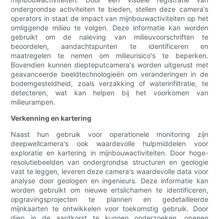
ondergrondse activiteiten te bieden, stellen deze camera's
operators in staat de impact van mijnbouwactiviteiten op het
omliggende milieu te volgen. Deze informatie kan worden
gebruikt om de naleving van milieuvoorschriften te
beoordelen, aandachtspunten te identificeren en
maatregelen te nemen om milieurisico's te beperken.
Bovendien kunnen diepteputcamera's worden uitgerust met
geavanceerde beeldtechnologieën om veranderingen in de
bodemgesteldheid, zoals verzakking of waterinfiltratie, te
detecteren, wat kan helpen bij het voorkomen van
milieurampen.
Verkenning en kartering
Naast hun gebruik voor operationele monitoring zijn
deepwellcamera's ook waardevolle hulpmiddelen voor
exploratie en kartering in mijnbouwactiviteiten. Door hoge-
resolutiebeelden van ondergrondse structuren en geologie
vast te leggen, leveren deze camera's waardevolle data voor
analyse door geologen en ingenieurs. Deze informatie kan
worden gebruikt om nieuwe ertslichamen te identificeren,
opgravingsprojecten te plannen en gedetailleerde
mijnkaarten te ontwikkelen voor toekomstig gebruik. Door
diep in de aardkorst te kunnen onderzoeken, openen