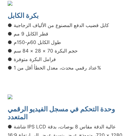
بكرة الكابل
● كابل قضيب الدفع المصنوع من الألياف الزجاجية
● قطر الكابل 9 مم
● طول الكابل 60م-150م
حجم البكرة 70 × 28 × 84 سم
●
● فرامل البكرة متوفرة
● عداد رقمي محدث، معدل الخطأ أقل من 1%
وحدة التحكم في مسجل الفيديو الرقمي
المتعدد
● شاشة IPS LCD عالية الدقة مقاس 8 بوصات، بدقة
1280 × 720، ونموذج عرض بنسبة عرض إلى ارتفاع 16:9