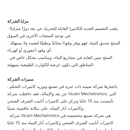
مزايا الشركة
· يلعب التصميم الجديد للكاميرا القابلة للتحريك عن بعد دورًا متزايدًا
في توحيد المنتجات الأخرى في السوق.
· المنتج صديق للبيئة. فهو يوفر وقودًا مجانيًا ونظيفًا لنفسه ولا يستهلك
أي وقود أحفوري أو كهرباء.
· المنتج متين للغاية في مشاريع البناء، ومناسب بشكل خاص في
المناطق التي تكون عرضة للكوارث الطبيعية بسهولة.
مميزات الشركة
· باعتبارها شركة صينية ذات خبرة في تصنيع وتوريد كاميرات التحكم
عن بعد والإمالة، فقد حافظت شركة Vicam Mechatronics، التي
تأسست منذ 15 عامًا وتركز على كاميرات أنابيب الصرف الصحي
وكاميرات آبار المياه، على مكانة تنافسية نسبيًا.
· شركة Vicam Mechatronics هي شركة تصنيع متخصصة في
كاميرات أنابيب الصرف الصحي وكاميرات آبار المياه منذ 15 عامًا
ولديها سنوات من الخبرة في خدمات الكاميرات المتحركة عن بعد.