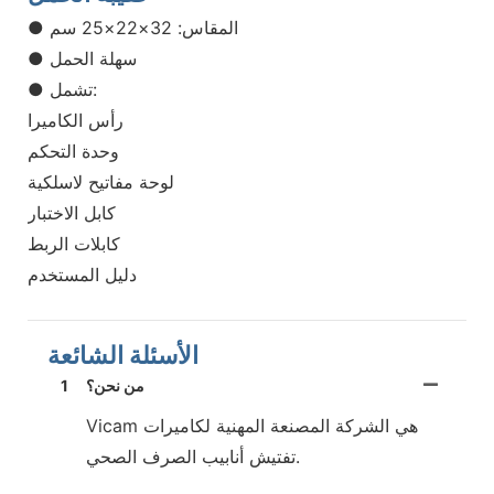
● المقاس: 32×22×25 سم
● سهلة الحمل
● تشمل:
رأس الكاميرا
وحدة التحكم
لوحة مفاتيح لاسلكية
كابل الاختبار
كابلات الربط
دليل المستخدم
الأسئلة الشائعة
من نحن؟
1
Vicam هي الشركة المصنعة المهنية لكاميرات
تفتيش أنابيب الصرف الصحي.