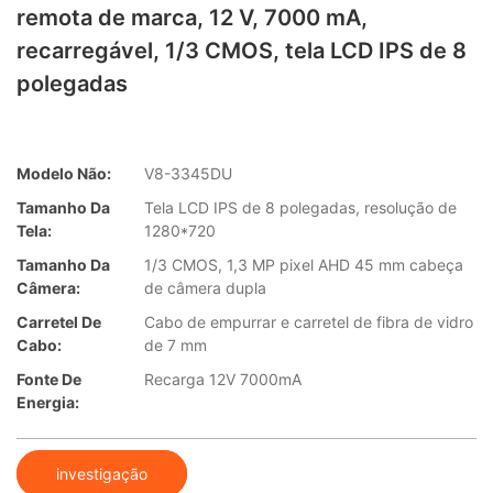
remota de marca, 12 V, 7000 mA,
recarregável, 1/3 CMOS, tela LCD IPS de 8
polegadas
Modelo Não:
V8-3345DU
Tamanho Da
Tela LCD IPS de 8 polegadas, resolução de
Tela:
1280*720
Tamanho Da
1/3 CMOS, 1,3 MP pixel AHD 45 mm cabeça
Câmera:
de câmera dupla
Carretel De
Cabo de empurrar e carretel de fibra de vidro
Cabo:
de 7 mm
Fonte De
Recarga 12V 7000mA
Energia:
investigação