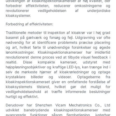
udviklingen af kloakinspektionskameraer af høj kvalitet, der
forbedrer effektiviteten, reducerer omkostningerne og
revolutionerer vedligeholdelsen af underjordiske
kloaksystemer.
Forbedring af effektiviteten:
Traditionelle metoder til inspektion af kloakrør var i høj grad
baseret på gætværk og forsøg og fejl. Udgravning var ofte
nødvendig for at identificere problemets præcise placering
og art, hvilket førte til unødvendige forsinkelser og øgede
lønomkostninger. Kloakinspektionskameraer har imidlertid
revolutioneret denne proces ved at tilbyde visuel feedback i
realtid. Disse kompakte kameraer, udstyret med
højopløsningsobjektiver og kraftige LED-lys, kan trænge ind i
selv de mørkeste hjørner af kloakrørledninger og optage
krystalklare billeder og videoer. Optagelserne fra
kloakinspektionskameraet giver en omfattende forståelse af
kloaksystemets tilstand, hvilket gør det muligt for
vedligeholdelseshold at træffe informerede beslutninger
hurtigt og effektivt.
Derudover har Shenzhen Vicam Mechatronics Co., Ltd
udviklet banebrydende kloakinspektionskameraer med
avancerede funktioner såsom fjernbetjening, justerbar