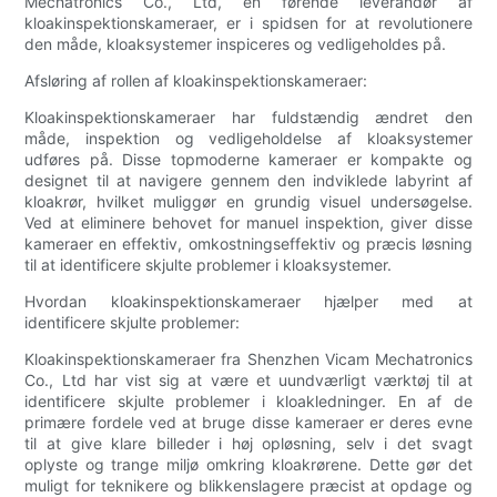
Mechatronics Co., Ltd, en førende leverandør af
kloakinspektionskameraer, er i spidsen for at revolutionere
den måde, kloaksystemer inspiceres og vedligeholdes på.
Afsløring af rollen af kloakinspektionskameraer:
Kloakinspektionskameraer har fuldstændig ændret den
måde, inspektion og vedligeholdelse af kloaksystemer
udføres på. Disse topmoderne kameraer er kompakte og
designet til at navigere gennem den indviklede labyrint af
kloakrør, hvilket muliggør en grundig visuel undersøgelse.
Ved at eliminere behovet for manuel inspektion, giver disse
kameraer en effektiv, omkostningseffektiv og præcis løsning
til at identificere skjulte problemer i kloaksystemer.
Hvordan kloakinspektionskameraer hjælper med at
identificere skjulte problemer:
Kloakinspektionskameraer fra Shenzhen Vicam Mechatronics
Co., Ltd har vist sig at være et uundværligt værktøj til at
identificere skjulte problemer i kloakledninger. En af de
primære fordele ved at bruge disse kameraer er deres evne
til at give klare billeder i høj opløsning, selv i det svagt
oplyste og trange miljø omkring kloakrørene. Dette gør det
muligt for teknikere og blikkenslagere præcist at opdage og