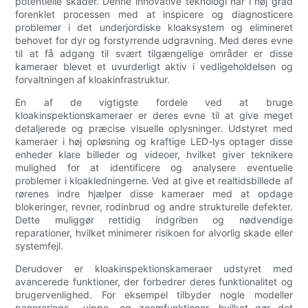
potentielle skader. Denne innovative teknologi har i høj grad
forenklet processen med at inspicere og diagnosticere
problemer i det underjordiske kloaksystem og elimineret
behovet for dyr og forstyrrende udgravning. Med deres evne
til at få adgang til svært tilgængelige områder er disse
kameraer blevet et uvurderligt aktiv i vedligeholdelsen og
forvaltningen af kloakinfrastruktur.
En af de vigtigste fordele ved at bruge
kloakinspektionskameraer er deres evne til at give meget
detaljerede og præcise visuelle oplysninger. Udstyret med
kameraer i høj opløsning og kraftige LED-lys optager disse
enheder klare billeder og videoer, hvilket giver teknikere
mulighed for at identificere og analysere eventuelle
problemer i kloakledningerne. Ved at give et realtidsbillede af
rørenes indre hjælper disse kameraer med at opdage
blokeringer, revner, rodinbrud og andre strukturelle defekter.
Dette muliggør rettidig indgriben og nødvendige
reparationer, hvilket minimerer risikoen for alvorlig skade eller
systemfejl.
Derudover er kloakinspektionskameraer udstyret med
avancerede funktioner, der forbedrer deres funktionalitet og
brugervenlighed. For eksempel tilbyder nogle modeller
panorerings-, vippe- og zoomfunktioner, hvilket gør det