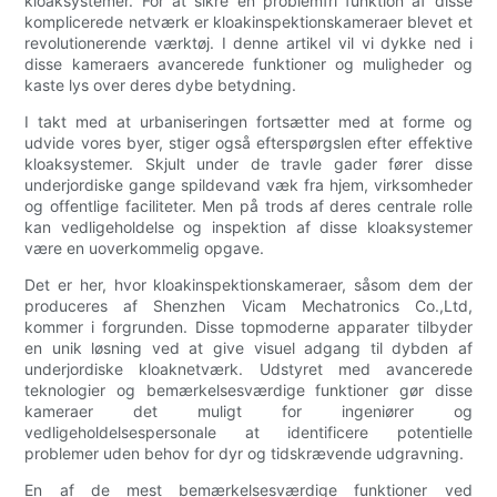
kloaksystemer. For at sikre en problemfri funktion af disse
komplicerede netværk er kloakinspektionskameraer blevet et
revolutionerende værktøj. I denne artikel vil vi dykke ned i
disse kameraers avancerede funktioner og muligheder og
kaste lys over deres dybe betydning.
I takt med at urbaniseringen fortsætter med at forme og
udvide vores byer, stiger også efterspørgslen efter effektive
kloaksystemer. Skjult under de travle gader fører disse
underjordiske gange spildevand væk fra hjem, virksomheder
og offentlige faciliteter. Men på trods af deres centrale rolle
kan vedligeholdelse og inspektion af disse kloaksystemer
være en uoverkommelig opgave.
Det er her, hvor kloakinspektionskameraer, såsom dem der
produceres af Shenzhen Vicam Mechatronics Co.,Ltd,
kommer i forgrunden. Disse topmoderne apparater tilbyder
en unik løsning ved at give visuel adgang til dybden af
underjordiske kloaknetværk. Udstyret med avancerede
teknologier og bemærkelsesværdige funktioner gør disse
kameraer det muligt for ingeniører og
vedligeholdelsespersonale at identificere potentielle
problemer uden behov for dyr og tidskrævende udgravning.
En af de mest bemærkelsesværdige funktioner ved