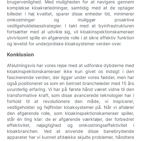
brugervenlighed. Med muligheden for at navigere gennem
komplekse kloakrørledninger, samtidig med at de optager
billeder i høj kvalitet, sparer disse enheder tid, minimerer
omkostninger og muliggør proaktive
vedligeholdelsesstrategier. I takt med at byinfrastrukturen
fortsætter med at udvikle sig, vil kloakinspektionskameraer
utvivlsomt spille en afgørende rolle i at sikre effektiv funktion
og levetid for underjordiske kloaksystemer verden over.
Konklusion
Afslutningsvis har vores rejse med at udforske dybderne med
kloakinspektionskameraer ikke kun givet os indsigt i den
fascinerende verden, der ligger under vores fødder, men har
også positioneret os som en betroet brancheleder med 15 års
uvurderlig erfaring. Vi har på første hånd været vidne til den
transformative kraft, som disse avancerede teknologier har i
forhold til at revolutionere den måde, vi inspicerer,
vedligeholder og fejlfinder kloaksystemer på. Når vi afslører
den afgørende rolle, som kloakinspektionskameraer spiller,
står én ting klar: de er afgørende værktøjer, der forbedrer
effektivitet, nøjagtighed og omkostningseffektivitet i
kloakbranchen. Ved at anvende disse banebrydende
apparater har vi kunnet afdække skjulte problemer, håndtere