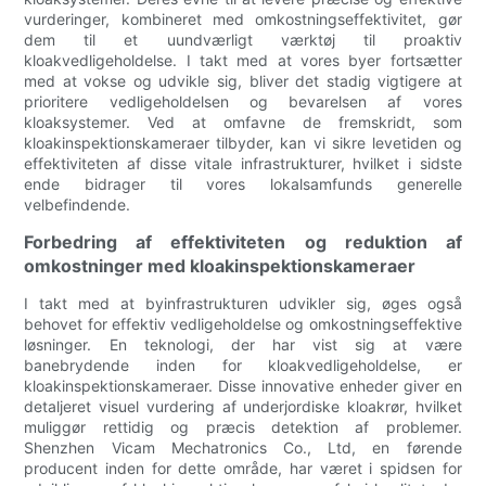
vurderinger, kombineret med omkostningseffektivitet, gør
dem til et uundværligt værktøj til proaktiv
kloakvedligeholdelse. I takt med at vores byer fortsætter
med at vokse og udvikle sig, bliver det stadig vigtigere at
prioritere vedligeholdelsen og bevarelsen af vores
kloaksystemer. Ved at omfavne de fremskridt, som
kloakinspektionskameraer tilbyder, kan vi sikre levetiden og
effektiviteten af disse vitale infrastrukturer, hvilket i sidste
ende bidrager til vores lokalsamfunds generelle
velbefindende.
Forbedring af effektiviteten og reduktion af
omkostninger med kloakinspektionskameraer
I takt med at byinfrastrukturen udvikler sig, øges også
behovet for effektiv vedligeholdelse og omkostningseffektive
løsninger. En teknologi, der har vist sig at være
banebrydende inden for kloakvedligeholdelse, er
kloakinspektionskameraer. Disse innovative enheder giver en
detaljeret visuel vurdering af underjordiske kloakrør, hvilket
muliggør rettidig og præcis detektion af problemer.
Shenzhen Vicam Mechatronics Co., Ltd, en førende
producent inden for dette område, har været i spidsen for