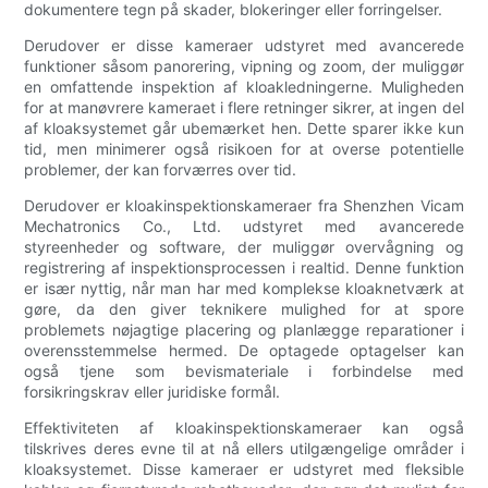
dokumentere tegn på skader, blokeringer eller forringelser.
Derudover er disse kameraer udstyret med avancerede
funktioner såsom panorering, vipning og zoom, der muliggør
en omfattende inspektion af kloakledningerne. Muligheden
for at manøvrere kameraet i flere retninger sikrer, at ingen del
af kloaksystemet går ubemærket hen. Dette sparer ikke kun
tid, men minimerer også risikoen for at overse potentielle
problemer, der kan forværres over tid.
Derudover er kloakinspektionskameraer fra Shenzhen Vicam
Mechatronics Co., Ltd. udstyret med avancerede
styreenheder og software, der muliggør overvågning og
registrering af inspektionsprocessen i realtid. Denne funktion
er især nyttig, når man har med komplekse kloaknetværk at
gøre, da den giver teknikere mulighed for at spore
problemets nøjagtige placering og planlægge reparationer i
overensstemmelse hermed. De optagede optagelser kan
også tjene som bevismateriale i forbindelse med
forsikringskrav eller juridiske formål.
Effektiviteten af kloakinspektionskameraer kan også
tilskrives deres evne til at nå ellers utilgængelige områder i
kloaksystemet. Disse kameraer er udstyret med fleksible