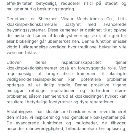
effektiviteten betydeligt, reducerer risici på stedet og
muliggør hurtig beslutningstagning.
Derudover er Shenzhen Vicam Mechatronics Co., Ltds
kloakinspektionskameraer udstyret med avancerede
belysningssystemer. Disse kameraer er designet til at oplyse
de mørkeste hjørner af kloaksystemer og sikre, at ingen fejl
eller blokeringer går ubemærket hen. Denne funktion er især
vigtig i utilgængelige områder, hvor traditionel belysning ville
være ineffektiv.
Udover deres inspektionskapacitet tjener
kloakinspektionskameraer også en forebyggende rolle. Ved
regelmæssigt at bruge disse kameraer til planlagte
vedligeholdelsesinspektioner kan potentielle problemer
opdages på et tidligt stadie. Denne proaktive tilgang
muliggør rettidige reparationer og forhindrer større
problemer, såsom sammenbrud af kloakledninger, hvilket kan
resultere i betydelige forstyrrelser og dyre reparationer.
Afslutningsvis har kloakinspektionskameraer revolutioneret
den måde, vi inspicerer og vedligeholder kloaksystemer på.
De avancerede funktioner og muligheder, de tilbyder,
herunder manøvredygtighed, billeddannelse i høj opløsning,