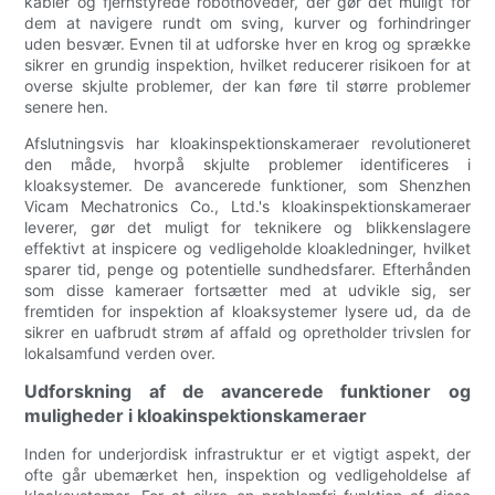
kabler og fjernstyrede robothoveder, der gør det muligt for
dem at navigere rundt om sving, kurver og forhindringer
uden besvær. Evnen til at udforske hver en krog og sprække
sikrer en grundig inspektion, hvilket reducerer risikoen for at
overse skjulte problemer, der kan føre til større problemer
senere hen.
Afslutningsvis har kloakinspektionskameraer revolutioneret
den måde, hvorpå skjulte problemer identificeres i
kloaksystemer. De avancerede funktioner, som Shenzhen
Vicam Mechatronics Co., Ltd.'s kloakinspektionskameraer
leverer, gør det muligt for teknikere og blikkenslagere
effektivt at inspicere og vedligeholde kloakledninger, hvilket
sparer tid, penge og potentielle sundhedsfarer. Efterhånden
som disse kameraer fortsætter med at udvikle sig, ser
fremtiden for inspektion af kloaksystemer lysere ud, da de
sikrer en uafbrudt strøm af affald og opretholder trivslen for
lokalsamfund verden over.
Udforskning af de avancerede funktioner og
muligheder i kloakinspektionskameraer
Inden for underjordisk infrastruktur er et vigtigt aspekt, der
ofte går ubemærket hen, inspektion og vedligeholdelse af