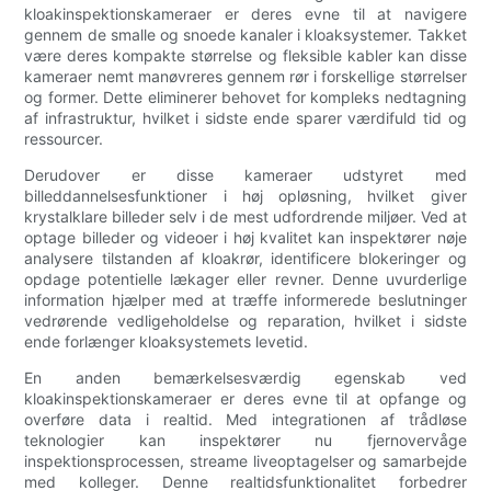
kloakinspektionskameraer er deres evne til at navigere
gennem de smalle og snoede kanaler i kloaksystemer. Takket
være deres kompakte størrelse og fleksible kabler kan disse
kameraer nemt manøvreres gennem rør i forskellige størrelser
og former. Dette eliminerer behovet for kompleks nedtagning
af infrastruktur, hvilket i sidste ende sparer værdifuld tid og
ressourcer.
Derudover er disse kameraer udstyret med
billeddannelsesfunktioner i høj opløsning, hvilket giver
krystalklare billeder selv i de mest udfordrende miljøer. Ved at
optage billeder og videoer i høj kvalitet kan inspektører nøje
analysere tilstanden af kloakrør, identificere blokeringer og
opdage potentielle lækager eller revner. Denne uvurderlige
information hjælper med at træffe informerede beslutninger
vedrørende vedligeholdelse og reparation, hvilket i sidste
ende forlænger kloaksystemets levetid.
En anden bemærkelsesværdig egenskab ved
kloakinspektionskameraer er deres evne til at opfange og
overføre data i realtid. Med integrationen af trådløse
teknologier kan inspektører nu fjernovervåge
inspektionsprocessen, streame liveoptagelser og samarbejde
med kolleger. Denne realtidsfunktionalitet forbedrer