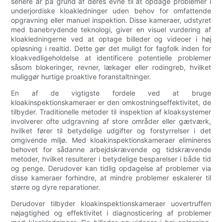
senere år på grund af deres evne til at opdage problemer i
underjordiske kloakledninger uden behov for omfattende
opgravning eller manuel inspektion. Disse kameraer, udstyret
med banebrydende teknologi, giver en visuel vurdering af
kloakledningerne ved at optage billeder og videoer i høj
opløsning i realtid. Dette gør det muligt for fagfolk inden for
kloakvedligeholdelse at identificere potentielle problemer
såsom blokeringer, revner, lækager eller rodingreb, hvilket
muliggør hurtige proaktive foranstaltninger.
En af de vigtigste fordele ved at bruge
kloakinspektionskameraer er den omkostningseffektivitet, de
tilbyder. Traditionelle metoder til inspektion af kloaksystemer
involverer ofte udgravning af store områder eller gætværk,
hvilket fører til betydelige udgifter og forstyrrelser i det
omgivende miljø. Med kloakinspektionskameraer elimineres
behovet for sådanne arbejdskrævende og tidskrævende
metoder, hvilket resulterer i betydelige besparelser i både tid
og penge. Derudover kan tidlig opdagelse af problemer via
disse kameraer forhindre, at mindre problemer eskalerer til
større og dyre reparationer.
Derudover tilbyder kloakinspektionskameraer uovertruffen
nøjagtighed og effektivitet i diagnosticering af problemer