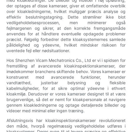
med kloakledninger. De billeder og videoer i høj opløsning,
der optages af disse kameraer, giver et omfattende overblik
over kloakledningerne, hvilket muliggør præcis analyse og
effektiv beslutningstagning. Dette strømliner ikke blot
vedligeholdelsesprocessen, men minimerer også
fejlmargenen og sikrer, at den korrekte fremgangsmåde
anvendes for at håndtere eventuelle opdagede problemer
præcist. Følgelig forbedrer dette kloaksystemernes samlede
pålidelighed og ydeevne, hvilket mindsker risikoen for
uventede fejl eller nødsituationer.
Hos Shenzhen Vicam Mechatronics Co., Ltd er vi i spidsen for
fremstilling af avancerede kloakinspektionskameraer, der
imødekommer branchens skiftende behov. Vores kameraer er
konstrueret med avancerede funktioner, herunder
vandtæthed, justerbar belysning og fleksible
kabelmuligheder, for at sikre optimal ydeevne i ethvert
kloakmiljø. Derudover er vores kameraer designet til at være
brugervenlige, så det er nemt for kloakpersonale at navigere
gennem kloakledningerne og optage detaljerede billeder og
videoer med minimal eller ingen træning.
Afslutningsvis har kloakinspektionskameraer revolutioneret
den måde, hvorpå regelmæssig vedligeholdelse udføres i
kloaksystemer. Deres evne til at levere præcise og effektive