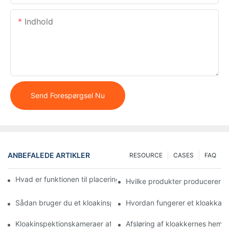
Indhold
Send Forespørgsel Nu
ANBEFALEDE ARTIKLER
RESOURCE
CASES
FAQ
Hvad er funktionen til placering af 512Hz-sondesenderens rør?
Hvilke produkter producerer V
Sådan bruger du et kloakinspektionskamera: En trin-for-trin gu
Hvordan fungerer et kloakkamer
Kloakinspektionskameraer af højeste kvalitet kan købes
Afsløring af kloakkernes hemm