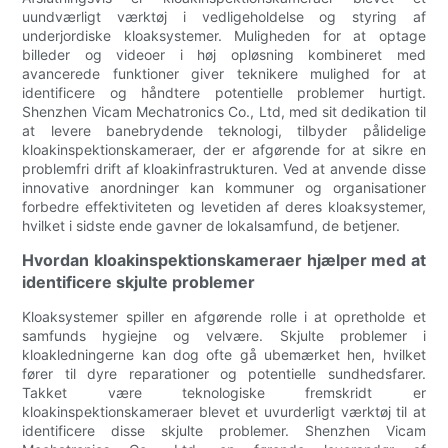
uundværligt værktøj i vedligeholdelse og styring af
underjordiske kloaksystemer. Muligheden for at optage
billeder og videoer i høj opløsning kombineret med
avancerede funktioner giver teknikere mulighed for at
identificere og håndtere potentielle problemer hurtigt.
Shenzhen Vicam Mechatronics Co., Ltd, med sit dedikation til
at levere banebrydende teknologi, tilbyder pålidelige
kloakinspektionskameraer, der er afgørende for at sikre en
problemfri drift af kloakinfrastrukturen. Ved at anvende disse
innovative anordninger kan kommuner og organisationer
forbedre effektiviteten og levetiden af deres kloaksystemer,
hvilket i sidste ende gavner de lokalsamfund, de betjener.
Hvordan kloakinspektionskameraer hjælper med at
identificere skjulte problemer
Kloaksystemer spiller en afgørende rolle i at opretholde et
samfunds hygiejne og velvære. Skjulte problemer i
kloakledningerne kan dog ofte gå ubemærket hen, hvilket
fører til dyre reparationer og potentielle sundhedsfarer.
Takket være teknologiske fremskridt er
kloakinspektionskameraer blevet et uvurderligt værktøj til at
identificere disse skjulte problemer. Shenzhen Vicam