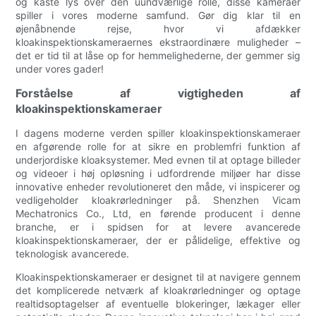
og kaste lys over den uundværlige rolle, disse kameraer
spiller i vores moderne samfund. Gør dig klar til en
øjenåbnende rejse, hvor vi afdækker
kloakinspektionskameraernes ekstraordinære muligheder –
det er tid til at låse op for hemmelighederne, der gemmer sig
under vores gader!
Forståelse af vigtigheden af
kloakinspektionskameraer
I dagens moderne verden spiller kloakinspektionskameraer
en afgørende rolle for at sikre en problemfri funktion af
underjordiske kloaksystemer. Med evnen til at optage billeder
og videoer i høj opløsning i udfordrende miljøer har disse
innovative enheder revolutioneret den måde, vi inspicerer og
vedligeholder kloakrørledninger på. Shenzhen Vicam
Mechatronics Co., Ltd, en førende producent i denne
branche, er i spidsen for at levere avancerede
kloakinspektionskameraer, der er pålidelige, effektive og
teknologisk avancerede.
Kloakinspektionskameraer er designet til at navigere gennem
det komplicerede netværk af kloakrørledninger og optage
realtidsoptagelser af eventuelle blokeringer, lækager eller