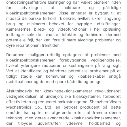
omkostningseffektive løsninger og har været pionerer inden
for udviklingen af holdbare og pålidelige
kloakinspektionskameraer. Disse enheder er bygget til at
modstå de barske forhold i kloakrør, hvilket sikrer langvarig
brug og minimerer behovet for hyppige udskiftninger.
Kameraernes billed- og videofunktioner i høj opløsning
indfanger selv de mindste defekter og forhindrer dermed
potentielle fejl, der kan føre til mere alvorlige problemer og
dyre reparationer i fremtiden.
Derudover muliggør rettidig opdagelse af problemer med
kloakinspektionskameraer forebyggende vedligeholdelse,
hvilket yderligere reducerer omkostningerne på lang sigt.
Ved at identificere og håndtere potentielle problemer på et
tidligt stadie kan kommuner og kloakselskaber undgå
nødsituationer og dermed spare både tid og penge.
Afslutningsvis har kloakinspektionskameraer revolutioneret
vedligeholdelsen af underjordiske kloaksystemer, forbedret
effektiviteten og reduceret omkostningerne. Shenzhen Vicam
Mechatronics Co., Ltd, en betroet producent på dette
område, har spillet en afgørende rolle i at fremme denne
teknologi med deres avancerede kloakinspektionskameraer,
der tilbyder uovertruffen ydeevne, holdbarhed og