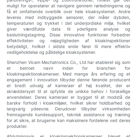
muligt for operatører at navigere gennem rørledningerne og
få et omfattende overblik over hele kloaksystemet. Andre
leveres med indbyggede sensorer, der måler dybden,
temperaturen og trykket i det underjordiske miljø, hvilket
giver værdifulde data til yderligere analyse og
beslutningstagning. Disse innovative funktioner forbedrer
effektiviteten og nøjagtigheden af kloakinspektioner
betydeligt, hvilket i sidste ende fører til mere effektiv
vedligeholdelse og pålidelige kloaksystemer.
Shenzhen Vicam Mechatronics Co., Ltd har etableret sig som
et betroet navn inden for branchen for
kloakinspektionskameraer. Med mange års erfaring og et
engagement i innovation tilbyder denne førende producent
et bredt udvalg af kameraer af høj kvalitet, der er
skræddersyet til at opfylde de unikke behov i forskellige
anvendelser. Deres kameraer er bygget til at modstå de
barske forhold i kloakmiljøer, hvilket sikrer holdbarhed og
langvarig ydeevne. Derudover tilbyder virksomheden
fremragende kundesupport, teknisk assistance og træning
for at sikre, at brugerne kan maksimere fordelene ved deres
produkter.
Afslutningsvis er kloakinspektionskameraer blevet et