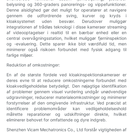
belysning og 360-graders panorerings- og vippefunktioner.
Denne alsidighed gør det muligt for operatører at navigere
gennem de udfordrende sving, kurver og kryds i
kloaksystemet uden besvær. Derudover muliggør
integrationen af trådløs teknologi i disse kameraer streaming
af videooptagelser i realtid til en bærbar enhed eller en
central overvågningsstation, hvilket muliggør fjerninspektion
og -evaluering. Dette sparer ikke blot værdifuld tid, men
minimerer også risikoen forbundet med fysisk adgang til
farlige miljøer.
Reduktion af omkostninger:
En af de største fordele ved kloakinspektionskameraer er
deres evne til at reducere omkostningerne forbundet med
kloakvedligeholdelse betydeligt. Den nøjagtige identifikation
af problemer gennem visuel vurdering undgår unødvendige
udgravninger, reducerer materialeomkostninger og minimerer
forstyrrelser af den omgivende infrastruktur. Ved præcist at
identificere problemområder kan vedligeholdelseshold
målrette reparationer og udskiftninger direkte, hvilket
eliminerer behovet for omfattende og dyre indgreb.
Shenzhen Vicam Mechatronics Co., Ltd forstår vigtigheden af