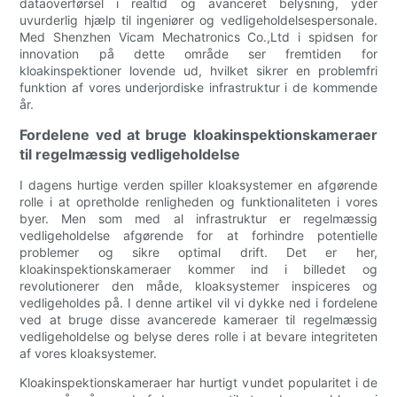
dataoverførsel i realtid og avanceret belysning, yder
uvurderlig hjælp til ingeniører og vedligeholdelsespersonale.
Med Shenzhen Vicam Mechatronics Co.,Ltd i spidsen for
innovation på dette område ser fremtiden for
kloakinspektioner lovende ud, hvilket sikrer en problemfri
funktion af vores underjordiske infrastruktur i de kommende
år.
Fordelene ved at bruge kloakinspektionskameraer
til regelmæssig vedligeholdelse
I dagens hurtige verden spiller kloaksystemer en afgørende
rolle i at opretholde renligheden og funktionaliteten i vores
byer. Men som med al infrastruktur er regelmæssig
vedligeholdelse afgørende for at forhindre potentielle
problemer og sikre optimal drift. Det er her,
kloakinspektionskameraer kommer ind i billedet og
revolutionerer den måde, kloaksystemer inspiceres og
vedligeholdes på. I denne artikel vil vi dykke ned i fordelene
ved at bruge disse avancerede kameraer til regelmæssig
vedligeholdelse og belyse deres rolle i at bevare integriteten
af vores kloaksystemer.
Kloakinspektionskameraer har hurtigt vundet popularitet i de