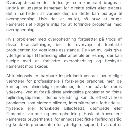
Overvej desuden det driftsmiljø, som kameraet bruges i.
Undgå at udsætte kameraet for direkte sollys eller placere
det i nærheden af ​​varmekilder, da dette kan bidrage til
overophedning. Hvis det er muligt, så prøv at bruge
kameraet i et køligere miljø for at forhindre problemer med
overophedning.
Hvis problemer med overophedning fortsætter på trods af
disse foranstaltninger, bør du overveje at kontakte
producenten for yderligere assistance. De kan muligvis give
yderligere tips til fejlfinding eller anbefale en løsning, der kan
hjælpe med at forhindre overophedning og beskytte
kameraet mod skader.
Afslutningsvis er bærbare inspektionskameraer uvurderlige
værktøjer for professionelle i forskellige brancher, men de
kan opleve almindelige problemer, der kan påvirke deres
ydeevne. Ved at forstå disse almindelige problemer og følge
fejlfindingstipsene i denne vejledning kan du effektivt løse
problemer som slørede billeder, intermitterende forbindelse,
frysende eller forsinkede billedfeeds, dæmpede eller
flimrende skærme og overophedning. Husk at konsultere
kameraets brugermanual for enhedsspecifikke fejlfindingsråd
og kontakte producenten for yderligere support, hvis det er