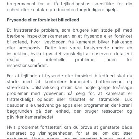
brugermanual for at få fejlfindingstips specifikke for din
enhed eller kontakte producenten for yderligere hjælp.
Frysende eller forsinket billedfeed
Et frustrerende problem, som brugere kan støde på med
bærbare inspektionskameraer, er et frysende eller forsinket
billedfeed, hvor livevideoen fra kameraet bliver hakkende
eller uresponsiv. Dette kan være forstyrrende under en
inspektion, hvilket gør det vanskeligt at observere detaljer i
realtid og potentielle problemer inden for
inspektionsområdet.
For at fejlfinde et frysende eller forsinket billedfeed skal du
starte med at kontrollere kameraets batteriniveau og
strømkilde. Utilstrækkelig strøm kan nogle gange forårsage
problemer med ydeevnen, så sørg for, at kameraet er
tilstrækkeligt opladet eller tilsluttet en strømkilde. Luk
desuden alle unødvendige apps eller programmer, der kører i
baggrunden på den enhed, der bruger ressourcer og
påvirker kamerafeedet.
Hvis problemet fortsætter, kan du prøve at genstarte både
kameraet og visningsenheden for at se, om det løser
problemet. Nogle gange kan en genstart hjælpe med at