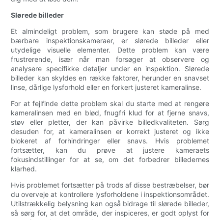
Slørede billeder
Et almindeligt problem, som brugere kan støde på med
bærbare inspektionskameraer, er slørede billeder eller
utydelige visuelle elementer. Dette problem kan være
frustrerende, især når man forsøger at observere og
analysere specifikke detaljer under en inspektion. Slørede
billeder kan skyldes en række faktorer, herunder en snavset
linse, dårlige lysforhold eller en forkert justeret kameralinse.
For at fejlfinde dette problem skal du starte med at rengøre
kameralinsen med en blød, fnugfri klud for at fjerne snavs,
støv eller pletter, der kan påvirke billedkvaliteten. Sørg
desuden for, at kameralinsen er korrekt justeret og ikke
blokeret af forhindringer eller snavs. Hvis problemet
fortsætter, kan du prøve at justere kameraets
fokusindstillinger for at se, om det forbedrer billedernes
klarhed.
Hvis problemet fortsætter på trods af disse bestræbelser, bør
du overveje at kontrollere lysforholdene i inspektionsområdet.
Utilstrækkelig belysning kan også bidrage til slørede billeder,
så sørg for, at det område, der inspiceres, er godt oplyst for