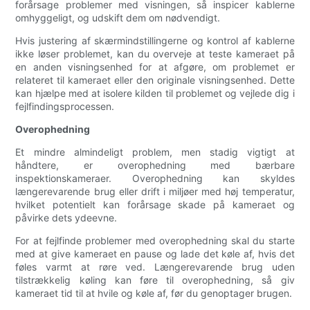
forårsage problemer med visningen, så inspicer kablerne
omhyggeligt, og udskift dem om nødvendigt.
Hvis justering af skærmindstillingerne og kontrol af kablerne
ikke løser problemet, kan du overveje at teste kameraet på
en anden visningsenhed for at afgøre, om problemet er
relateret til kameraet eller den originale visningsenhed. Dette
kan hjælpe med at isolere kilden til problemet og vejlede dig i
fejlfindingsprocessen.
Overophedning
Et mindre almindeligt problem, men stadig vigtigt at
håndtere, er overophedning med bærbare
inspektionskameraer. Overophedning kan skyldes
længerevarende brug eller drift i miljøer med høj temperatur,
hvilket potentielt kan forårsage skade på kameraet og
påvirke dets ydeevne.
For at fejlfinde problemer med overophedning skal du starte
med at give kameraet en pause og lade det køle af, hvis det
føles varmt at røre ved. Længerevarende brug uden
tilstrækkelig køling kan føre til overophedning, så giv
kameraet tid til at hvile og køle af, før du genoptager brugen.