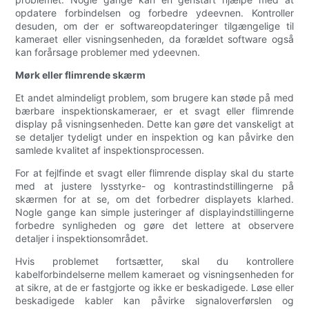
opdatere forbindelsen og forbedre ydeevnen. Kontroller
desuden, om der er softwareopdateringer tilgængelige til
kameraet eller visningsenheden, da forældet software også
kan forårsage problemer med ydeevnen.
Mørk eller flimrende skærm
Et andet almindeligt problem, som brugere kan støde på med
bærbare inspektionskameraer, er et svagt eller flimrende
display på visningsenheden. Dette kan gøre det vanskeligt at
se detaljer tydeligt under en inspektion og kan påvirke den
samlede kvalitet af inspektionsprocessen.
For at fejlfinde et svagt eller flimrende display skal du starte
med at justere lysstyrke- og kontrastindstillingerne på
skærmen for at se, om det forbedrer displayets klarhed.
Nogle gange kan simple justeringer af displayindstillingerne
forbedre synligheden og gøre det lettere at observere
detaljer i inspektionsområdet.
Hvis problemet fortsætter, skal du kontrollere
kabelforbindelserne mellem kameraet og visningsenheden for
at sikre, at de er fastgjorte og ikke er beskadigede. Løse eller
beskadigede kabler kan påvirke signaloverførslen og