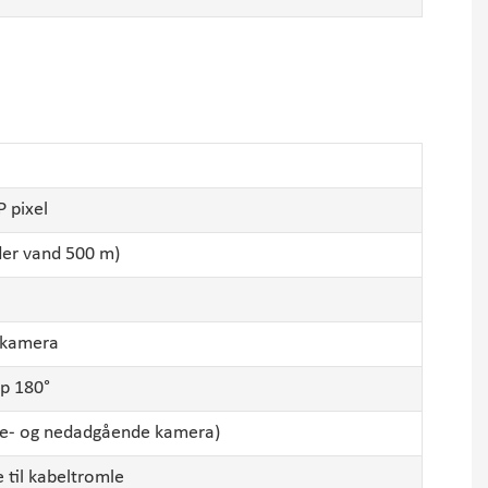
 pixel
der vand 500 m)
ekamera
ip 180°
side- og nedadgående kamera)
e til kabeltromle