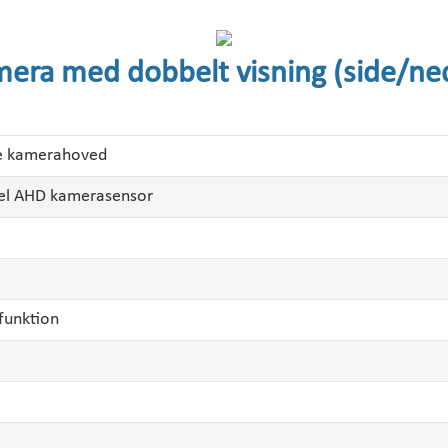
era med dobbelt visning (side/ne
de kamerahoved
xel AHD kamerasensor
funktion