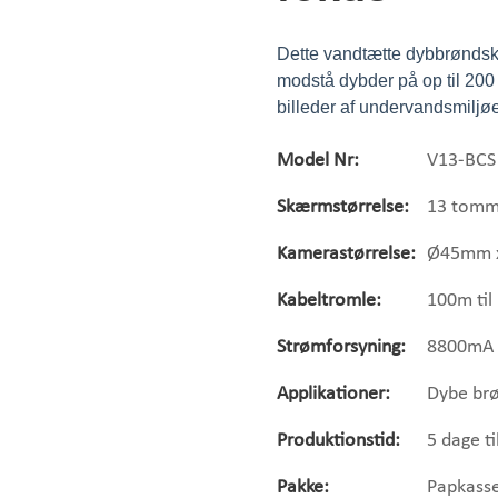
Dette vandtætte dybbrøndska
modstå dybder på op til 200
billeder af undervandsmiljøe
Model Nr:
V13-BCS
Skærmstørrelse:
13 tomm
Kamerastørrelse:
Ø45mm 
Kabeltromle:
100m til
Strømforsyning:
8800mA L
Applikationer:
Dybe brø
Produktionstid:
5 dage ti
Pakke:
Papkasse