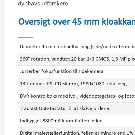
dybhavsudforskere.
Oversigt over 45 mm kloakkam
______
Diameter 45 mm dobbeltvisning (side/ned) roteren
360° rotation, vandtæt 20 bar, 1/3 CMOS, 1,3 MP pi
Justerbar fokusfunktion til sidekamera
13 tommer IPS ICD-skærm, 1980x1080 opløsning
DVR-kontrolboks med lyd-, videooptagelses- og foto
Trådløst USB-tastatur til at skrive ordene
Indbygget 8800mA li-ion-batteri indeni
Digital målertællerfunktion, fejlen er mindre end 1%