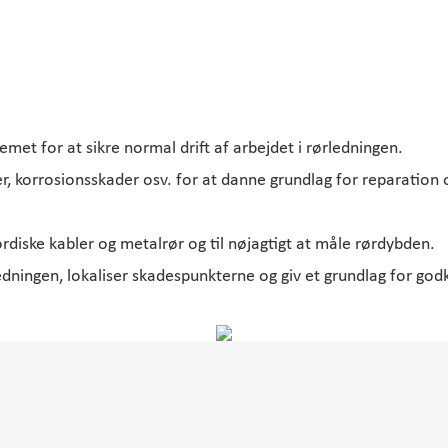
met for at sikre normal drift af arbejdet i rørledningen.
r, korrosionsskader osv. for at danne grundlag for reparation o
jordiske kabler og metalrør og til nøjagtigt at måle rørdybden.
ningen, lokaliser skadespunkterne og giv et grundlag for godke