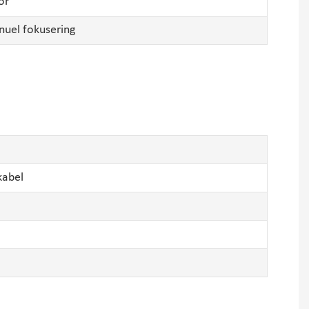
or
nuel fokusering
 kabel