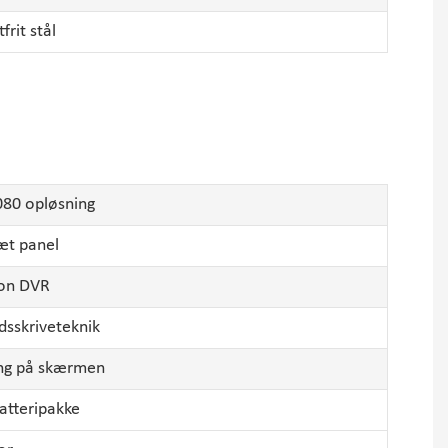
frit stål
80 opløsning
æt panel
ion DVR
dsskriveteknik
ning på skærmen
atteripakke