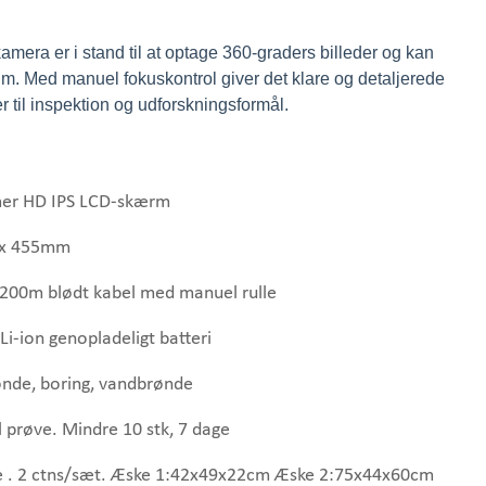
mera er i stand til at optage 360-graders billeder og kan
 m. Med manuel fokuskontrol giver det klare og detaljerede
r til inspektion og udforskningsformål.
er HD IPS LCD-skærm
x 455mm
 200m blødt kabel med manuel rulle
i-ion genopladeligt batteri
nde, boring, vandbrønde
l prøve. Mindre 10 stk, 7 dage
 . 2 ctns/sæt. Æske 1:42x49x22cm Æske 2:75x44x60cm