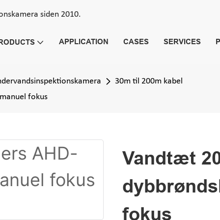
ionskamera siden 2010.
APPLICATION
CASES
SERVICES
RODUCTS
dervandsinspektionskamera
30m til 200m kabel
manuel fokus
Vandtæt 2
dybbrønds
fokus