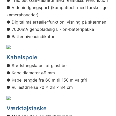
● Trådløst USB-tastatur med realtidsskrivefunktion
● Videoindgangsport (kompatibelt med forskellige
kamerahoveder)
● Digital målertællerfunktion, visning på skærmen
● 7000mA genopladelig Li-ion-batteripakke
● Batteriniveauindikator
Kabelspole
● Stødstangskabel af glasfiber
● Kabeldiameter ø9 mm
● Kabellængde fra 60 m til 150 m valgfri
● Rullestørrelse 70 x 28 x 84 cm
Værktøjstaske