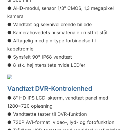
til 300 mm
● AHD-modul, sensor 1/3" CMOS, 1,3 megapixel
kamera
●
Vandtæt og selvnivellerende billede
● Kamerahovedets husmateriale i rustfrit stål
● Aftagelig med pin-type forbindelse til
kabeltromle
● Synsfelt 90°, IP68 vandtæt
● 8 stk. højintensitets hvide LED'er
Vandtæt DVR-Kontrolenhed
● 8" HD IPS LCD-skærm, vandtæt panel med
1280x720 opløsning
● Vandtætte taster til DVR-funktion
● 720P AVI-format video-, lyd- og fotofunktion