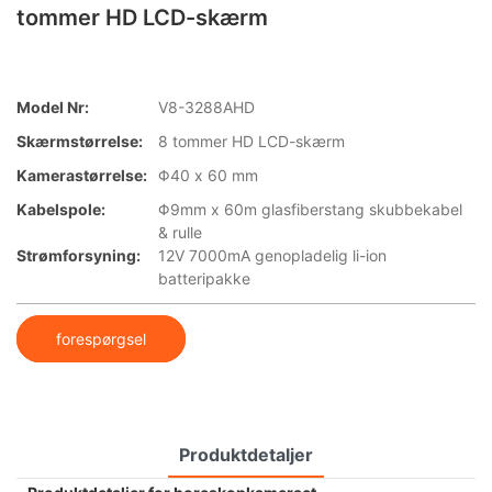
tommer HD LCD-skærm
Model Nr:
V8-3288AHD
Skærmstørrelse:
8 tommer HD LCD-skærm
Kamerastørrelse:
Φ40 x 60 mm
Kabelspole:
Φ9mm x 60m glasfiberstang skubbekabel
& rulle
Strømforsyning:
12V 7000mA genopladelig li-ion
batteripakke
forespørgsel
Produktdetaljer