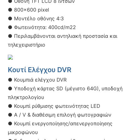
● Οθόνη TFT LCD 8 ιντσών
● 800x600 pixel
● Μοντέλο οθόνης 4:3
● Φωτεινότητα: 400cd/m22
● Περιλαμβάνονται αντηλιακή προστασία και
τηλεχειριστήριο
Κουτί Ελέγχου DVR
● Κουμπιά ελέγχου DVR
● Υποδοχή κάρτας SD (μέγιστο 64G), υποδοχή
πληκτρολογίου
● Κουμπί ρύθμισης φωτεινότητας LED
● A / V & διαθέσιμη επιλογή φωτογραφιών
● Κουμπί ενεργοποίησης/απενεργοποίησης
μικροφώνου