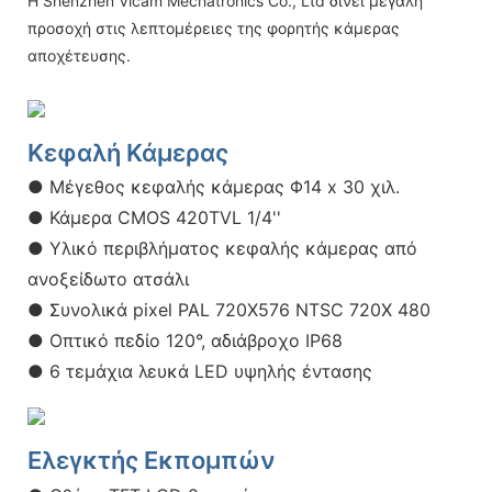
Η Shenzhen Vicam Mechatronics Co., Ltd δίνει μεγάλη
προσοχή στις λεπτομέρειες της φορητής κάμερας
αποχέτευσης.
Κεφαλή Κάμερας
● Μέγεθος κεφαλής κάμερας Φ14 x 30 χιλ.
● Κάμερα CMOS 420TVL 1/4''
● Υλικό περιβλήματος κεφαλής κάμερας από
ανοξείδωτο ατσάλι
● Συνολικά pixel PAL 720X576 NTSC 720X 480
● Οπτικό πεδίο 120°, αδιάβροχο IP68
● 6 τεμάχια λευκά LED υψηλής έντασης
Ελεγκτής Εκπομπών