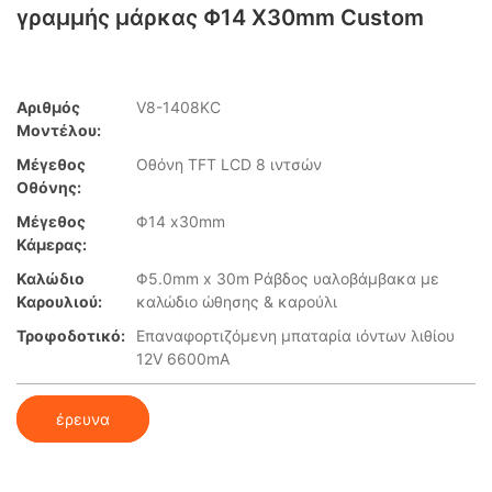
γραμμής μάρκας Φ14 X30mm Custom
Αριθμός
V8-1408KC
Μοντέλου:
Μέγεθος
Οθόνη TFT LCD 8 ιντσών
Οθόνης:
Μέγεθος
Φ14 x30mm
Κάμερας:
Καλώδιο
Φ5.0mm x 30m Ράβδος υαλοβάμβακα με
Καρουλιού:
καλώδιο ώθησης & καρούλι
Τροφοδοτικό:
Επαναφορτιζόμενη μπαταρία ιόντων λιθίου
12V 6600mA
έρευνα