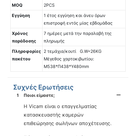
MOQ
2PCS
Εγγύηση
1 έτος εγγύηση και άνευ όρων
επιστροφή εντός μίας εβδομάδας
Χρόνος
7 ημέρες μετά την παραλαβή της
παράδοσης
πληρωμής
Πληροφορίες
2 τεμάχια/κουτί G.W=26KG
πακέτου
Μέγεθος χαρτοκιβωτίου:
Μ538*Π438*Υ480mm
Συχνές Ερωτήσεις
1
Ποιοι είμαστε;
Η Vicam είναι ο επαγγελματίας
κατασκευαστής καμερών
επιθεώρησης σωλήνων αποχέτευσης.