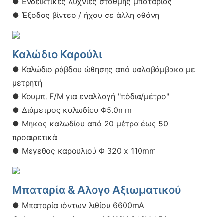
● Ενδεικτικές λυχνίες στάθμης μπαταρίας
● Έξοδος βίντεο / ήχου σε άλλη οθόνη
Καλώδιο Καρούλι
● Καλώδιο ράβδου ώθησης από υαλοβάμβακα με
μετρητή
● Κουμπί F/M για εναλλαγή "πόδια/μέτρο"
● Διάμετρος καλωδίου Φ5.0mm
● Μήκος καλωδίου από 20 μέτρα έως 50
προαιρετικά
● Μέγεθος καρουλιού Φ 320 x 110mm
Μπαταρία & Αλογο Αξιωματικού
● Μπαταρία ιόντων λιθίου 6600mA