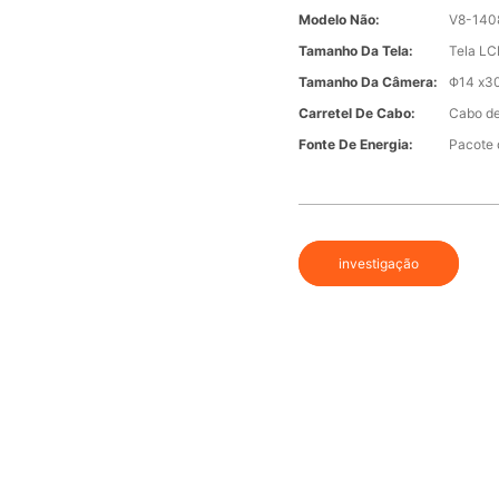
Modelo Não:
V8-140
Tamanho Da Tela:
Tela LC
Tamanho Da Câmera:
Φ14 x3
Carretel De Cabo:
Cabo de
Fonte De Energia:
Pacote 
investigação