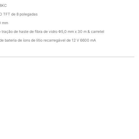
8KC
D TFT de 8 polegadas
0 mm
 tração de haste de fibra de vidro Φ5,0 mm x 30 m & carretel
de bateria de íons de lítio recarregável de 12 V 6600 mA