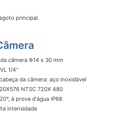
goto principal.
Câmera
 da câmera Φ14 x 30 mm
L 1/4''
 cabeça da câmera: aço inoxidável
L 720X576 NTSC 720X 480
0°, à prova d'água IP68
lta intensidade