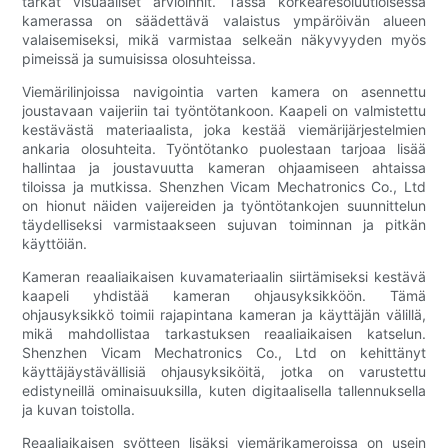
tarkat visuaaliset arvioinnit. Tässä korkearesoluutioisessa
kamerassa on säädettävä valaistus ympäröivän alueen
valaisemiseksi, mikä varmistaa selkeän näkyvyyden myös
pimeissä ja sumuisissa olosuhteissa.
Viemärilinjoissa navigointia varten kamera on asennettu
joustavaan vaijeriin tai työntötankoon. Kaapeli on valmistettu
kestävästä materiaalista, joka kestää viemärijärjestelmien
ankaria olosuhteita. Työntötanko puolestaan tarjoaa lisää
hallintaa ja joustavuutta kameran ohjaamiseen ahtaissa
tiloissa ja mutkissa. Shenzhen Vicam Mechatronics Co., Ltd
on hionut näiden vaijereiden ja työntötankojen suunnittelun
täydelliseksi varmistaakseen sujuvan toiminnan ja pitkän
käyttöiän.
Kameran reaaliaikaisen kuvamateriaalin siirtämiseksi kestävä
kaapeli yhdistää kameran ohjausyksikköön. Tämä
ohjausyksikkö toimii rajapintana kameran ja käyttäjän välillä,
mikä mahdollistaa tarkastuksen reaaliaikaisen katselun.
Shenzhen Vicam Mechatronics Co., Ltd on kehittänyt
käyttäjäystävällisiä ohjausyksiköitä, jotka on varustettu
edistyneillä ominaisuuksilla, kuten digitaalisella tallennuksella
ja kuvan toistolla.
Reaaliaikaisen syötteen lisäksi viemärikameroissa on usein