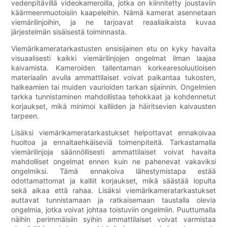
vedenpitävillä videokameroilla, jotka on kiinnitetty joustaviin
käärmeenmuotoisiin kaapeleihin. Nämä kamerat asennetaan
viemärilinjoihin, ja ne tarjoavat reaaliaikaista kuvaa
järjestelmän sisäisestä toiminnasta.
Viemärikameratarkastusten ensisijainen etu on kyky havaita
visuaalisesti kaikki viemärilinjojen ongelmat ilman laajaa
kaivamista. Kameroiden tallentaman korkearesoluutioisen
materiaalin avulla ammattilaiset voivat paikantaa tukosten,
halkeamien tai muiden vaurioiden tarkan sijainnin. Ongelmien
tarkka tunnistaminen mahdollistaa tehokkaat ja kohdennetut
korjaukset, mikä minimoi kalliiden ja häiritsevien kaivausten
tarpeen.
Lisäksi viemärikameratarkastukset helpottavat ennakoivaa
huoltoa ja ennaltaehkäiseviä toimenpiteitä. Tarkastamalla
viemärilinjoja säännöllisesti ammattilaiset voivat havaita
mahdolliset ongelmat ennen kuin ne pahenevat vakaviksi
ongelmiksi. Tämä ennakoiva lähestymistapa estää
odottamattomat ja kalliit korjaukset, mikä säästää lopulta
sekä aikaa että rahaa. Lisäksi viemärikameratarkastukset
auttavat tunnistamaan ja ratkaisemaan taustalla olevia
ongelmia, jotka voivat johtaa toistuviin ongelmiin. Puuttumalla
näihin perimmäisiin syihin ammattilaiset voivat varmistaa