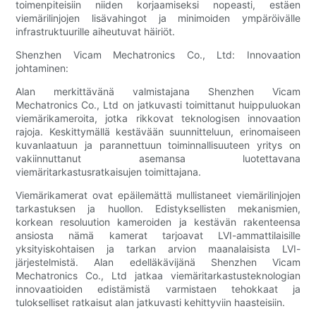
toimenpiteisiin niiden korjaamiseksi nopeasti, estäen
viemärilinjojen lisävahingot ja minimoiden ympäröivälle
infrastruktuurille aiheutuvat häiriöt.
Shenzhen Vicam Mechatronics Co., Ltd: Innovaation
johtaminen:
Alan merkittävänä valmistajana Shenzhen Vicam
Mechatronics Co., Ltd on jatkuvasti toimittanut huippuluokan
viemärikameroita, jotka rikkovat teknologisen innovaation
rajoja. Keskittymällä kestävään suunnitteluun, erinomaiseen
kuvanlaatuun ja parannettuun toiminnallisuuteen yritys on
vakiinnuttanut asemansa luotettavana
viemäritarkastusratkaisujen toimittajana.
Viemärikamerat ovat epäilemättä mullistaneet viemärilinjojen
tarkastuksen ja huollon. Edistyksellisten mekanismien,
korkean resoluution kameroiden ja kestävän rakenteensa
ansiosta nämä kamerat tarjoavat LVI-ammattilaisille
yksityiskohtaisen ja tarkan arvion maanalaisista LVI-
järjestelmistä. Alan edelläkävijänä Shenzhen Vicam
Mechatronics Co., Ltd jatkaa viemäritarkastusteknologian
innovaatioiden edistämistä varmistaen tehokkaat ja
tulokselliset ratkaisut alan jatkuvasti kehittyviin haasteisiin.