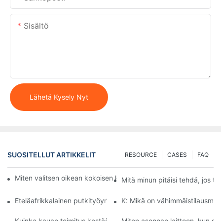
Sisältö
Lähetä Kysely Nyt
SUOSITELLUT ARTIKKELIT
RESOURCE
CASES
FAQ
Miten valitsen oikean kokoisen kameran putkitarkastustarpeisiin
Mitä minun pitäisi tehdä, jos t
Eteläafrikkalainen putkityöyritys saavutti erinomaisia ​​tuloksia
K: Mikä on vähimmäistilausmä
Kuinka kauan toimitus kestää?
Miten asennan laitteen, kun sa