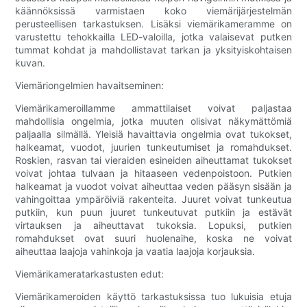
käännöksissä varmistaen koko viemärijärjestelmän
perusteellisen tarkastuksen. Lisäksi viemärikameramme on
varustettu tehokkailla LED-valoilla, jotka valaisevat putken
tummat kohdat ja mahdollistavat tarkan ja yksityiskohtaisen
kuvan.
Viemäriongelmien havaitseminen:
Viemärikameroillamme ammattilaiset voivat paljastaa
mahdollisia ongelmia, jotka muuten olisivat näkymättömiä
paljaalla silmällä. Yleisiä havaittavia ongelmia ovat tukokset,
halkeamat, vuodot, juurien tunkeutumiset ja romahdukset.
Roskien, rasvan tai vieraiden esineiden aiheuttamat tukokset
voivat johtaa tulvaan ja hitaaseen vedenpoistoon. Putkien
halkeamat ja vuodot voivat aiheuttaa veden pääsyn sisään ja
vahingoittaa ympäröiviä rakenteita. Juuret voivat tunkeutua
putkiin, kun puun juuret tunkeutuvat putkiin ja estävät
virtauksen ja aiheuttavat tukoksia. Lopuksi, putkien
romahdukset ovat suuri huolenaihe, koska ne voivat
aiheuttaa laajoja vahinkoja ja vaatia laajoja korjauksia.
Viemärikameratarkastusten edut:
Viemärikameroiden käyttö tarkastuksissa tuo lukuisia etuja