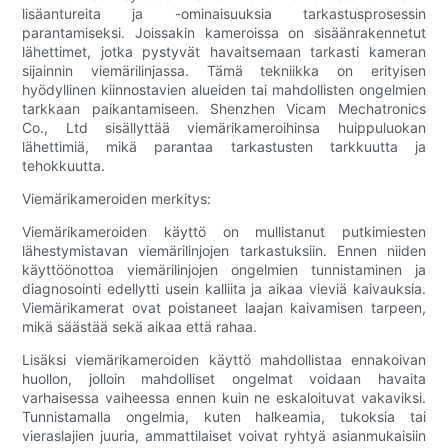
lisäantureita ja -ominaisuuksia tarkastusprosessin
parantamiseksi. Joissakin kameroissa on sisäänrakennetut
lähettimet, jotka pystyvät havaitsemaan tarkasti kameran
sijainnin viemärilinjassa. Tämä tekniikka on erityisen
hyödyllinen kiinnostavien alueiden tai mahdollisten ongelmien
tarkkaan paikantamiseen. Shenzhen Vicam Mechatronics
Co., Ltd sisällyttää viemärikameroihinsa huippuluokan
lähettimiä, mikä parantaa tarkastusten tarkkuutta ja
tehokkuutta.
Viemärikameroiden merkitys:
Viemärikameroiden käyttö on mullistanut putkimiesten
lähestymistavan viemärilinjojen tarkastuksiin. Ennen niiden
käyttöönottoa viemärilinjojen ongelmien tunnistaminen ja
diagnosointi edellytti usein kalliita ja aikaa vieviä kaivauksia.
Viemärikamerat ovat poistaneet laajan kaivamisen tarpeen,
mikä säästää sekä aikaa että rahaa.
Lisäksi viemärikameroiden käyttö mahdollistaa ennakoivan
huollon, jolloin mahdolliset ongelmat voidaan havaita
varhaisessa vaiheessa ennen kuin ne eskaloituvat vakaviksi.
Tunnistamalla ongelmia, kuten halkeamia, tukoksia tai
vieraslajien juuria, ammattilaiset voivat ryhtyä asianmukaisiin