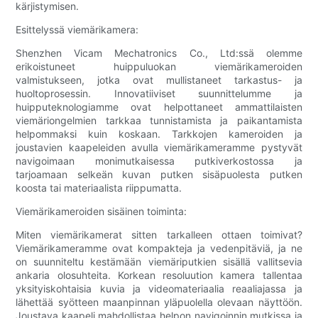
kärjistymisen.
Esittelyssä viemärikamera:
Shenzhen Vicam Mechatronics Co., Ltd:ssä olemme
erikoistuneet huippuluokan viemärikameroiden
valmistukseen, jotka ovat mullistaneet tarkastus- ja
huoltoprosessin. Innovatiiviset suunnittelumme ja
huipputeknologiamme ovat helpottaneet ammattilaisten
viemäriongelmien tarkkaa tunnistamista ja paikantamista
helpommaksi kuin koskaan. Tarkkojen kameroiden ja
joustavien kaapeleiden avulla viemärikameramme pystyvät
navigoimaan monimutkaisessa putkiverkostossa ja
tarjoamaan selkeän kuvan putken sisäpuolesta putken
koosta tai materiaalista riippumatta.
Viemärikameroiden sisäinen toiminta:
Miten viemärikamerat sitten tarkalleen ottaen toimivat?
Viemärikameramme ovat kompakteja ja vedenpitäviä, ja ne
on suunniteltu kestämään viemäriputkien sisällä vallitsevia
ankaria olosuhteita. Korkean resoluution kamera tallentaa
yksityiskohtaisia kuvia ja videomateriaalia reaaliajassa ja
lähettää syötteen maanpinnan yläpuolella olevaan näyttöön.
Joustava kaapeli mahdollistaa helpon navigoinnin mutkissa ja