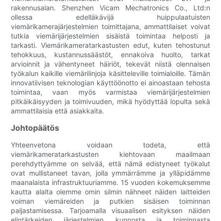
rakennusalan. Shenzhen Vicam Mechatronics Co., Ltd:n
ollessa edelläkävijä huippulaatuisten
viemärikamerajärjestelmien toimittajana, ammattilaiset voivat
tutkia viemärijärjestelmien sisäistä toimintaa helposti ja
tarkasti. Viemärikameratarkastusten edut, kuten tehostunut
tehokkuus, kustannussäästöt, ennakoiva huolto, tarkat
arvioinnit ja vähentyneet häiriöt, tekevät niistä olennaisen
työkalun kaikille viemärilinjoja käsitteleville toimialoille. Tämän
innovatiivisen teknologian käyttöönotto ei ainoastaan tehosta
toimintaa, vaan myös varmistaa viemärijärjestelmien
pitkäikäisyyden ja toimivuuden, mikä hyödyttää lopulta sekä
ammattilaisia että asiakkaita.
Johtopäätös
Yhteenvetona voidaan todeta, että
viemärikameratarkastusten kiehtovaan maailmaan
perehdyttyämme on selvää, että nämä edistyneet työkalut
ovat mullistaneet tavan, jolla ymmärrämme ja ylläpidämme
maanalaista infrastruktuuriamme. 15 vuoden kokemuksemme
kautta alalta olemme omin silmin nähneet näiden laitteiden
voiman viemäreiden ja putkien sisäisen toiminnan
paljastamisessa. Tarjoamalla visuaalisen esityksen näiden
elintärkeiden järjestelmien kunnosta ja toiminnasta