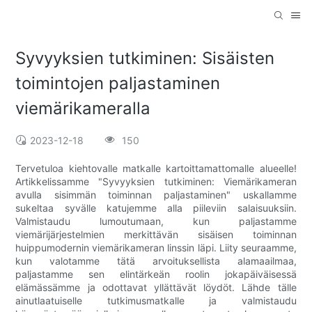
Syvyyksien tutkiminen: Sisäisten
toimintojen paljastaminen
viemärikameralla
2023-12-18
150
Tervetuloa kiehtovalle matkalle kartoittamattomalle alueelle!
Artikkelissamme "Syvyyksien tutkiminen: Viemärikameran
avulla sisimmän toiminnan paljastaminen" uskallamme
sukeltaa syvälle katujemme alla piileviin salaisuuksiin.
Valmistaudu lumoutumaan, kun paljastamme
viemärijärjestelmien merkittävän sisäisen toiminnan
huippumodernin viemärikameran linssin läpi. Liity seuraamme,
kun valotamme tätä arvoituksellista alamaailmaa,
paljastamme sen elintärkeän roolin jokapäiväisessä
elämässämme ja odottavat yllättävät löydöt. Lähde tälle
ainutlaatuiselle tutkimusmatkalle ja valmistaudu