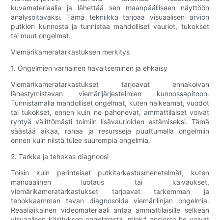
kuvamateriaalia ja lähettää sen maanpäälliseen näyttöön
analysoitavaksi. Tämä tekniikka tarjoaa visuaalisen arvion
putkien kunnosta ja tunnistaa mahdolliset vauriot, tukokset
tai muut ongelmat.
Viemärikameratarkastuksen merkitys
1. Ongelmien varhainen havaitseminen ja ehkäisy
Viemärikameratarkastukset tarjoavat ennakoivan
lähestymistavan viemärijärjestelmien kunnossapitoon.
Tunnistamalla mahdolliset ongelmat, kuten halkeamat, vuodot
tai tukokset, ennen kuin ne pahenevat, ammattilaiset voivat
ryhtyä välittömästi toimiin lisävaurioiden estämiseksi. Tämä
säästää aikaa, rahaa ja resursseja puuttumalla ongelmiin
ennen kuin niistä tulee suurempia ongelmia.
2. Tarkka ja tehokas diagnoosi
Toisin kuin perinteiset putkitarkastusmenetelmät, kuten
manuaalinen luotaus tai kaivaukset,
viemärikameratarkastukset tarjoavat tarkemman ja
tehokkaamman tavan diagnosoida viemärilinjan ongelmia.
Reaaliaikainen videomateriaali antaa ammattilaisille selkeän
visuaalisen käsityksen ongelmasta, minkä ansiosta he voivat