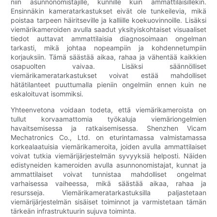
niin asunnonomistajille, kunnille kuin ammattilaisillekin.
Ensinnäkin kameratarkastukset eivät ole tunkeilevia, mikä
poistaa tarpeen häiritseville ja kalliille koekuovinnoille. Lisäksi
viemärikameroiden avulla saadut yksityiskohtaiset visuaaliset
tiedot auttavat ammattilaisia diagnosoimaan ongelman
tarkasti, mikä johtaa nopeampiin ja kohdennetumpiin
korjauksiin. Tämä säästää aikaa, rahaa ja vähentää kaikkien
osapuolten vaivaa. Lisäksi säännölliset
viemärikameratarkastukset voivat estää mahdolliset
hätätilanteet puuttumalla pieniin ongelmiin ennen kuin ne
eskaloituvat isommiksi.
Yhteenvetona voidaan todeta, että viemärikameroista on
tullut korvaamattomia työkaluja viemäriongelmien
havaitsemisessa ja ratkaisemisessa. Shenzhen Vicam
Mechatronics Co., Ltd. on eturintamassa valmistamassa
korkealaatuisia viemärikameroita, joiden avulla ammattilaiset
voivat tutkia viemärijärjestelmän syvyyksiä helposti. Näiden
edistyneiden kameroiden avulla asunnonomistajat, kunnat ja
ammattilaiset voivat tunnistaa mahdolliset ongelmat
varhaisessa vaiheessa, mikä säästää aikaa, rahaa ja
resursseja. Viemärikameratarkastuksilla paljastetaan
viemärijärjestelmän sisäiset toiminnot ja varmistetaan tämän
tärkeän infrastruktuurin sujuva toiminta.