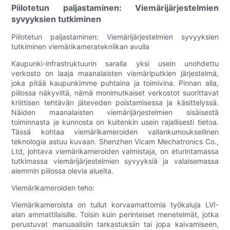
Piilotetun paljastaminen: Viemärijärjestelmien
syvyyksien tutkiminen
Piilotetun paljastaminen: Viemärijärjestelmien syvyyksien
tutkiminen viemärikameratekniikan avulla
Kaupunki-infrastruktuurin saralla yksi usein unohdettu
verkosto on laaja maanalaisten viemäriputkien järjestelmä,
joka pitää kaupunkimme puhtaina ja toimivina. Pinnan alla,
piilossa näkyviltä, nämä monimutkaiset verkostot suorittavat
kriittisen tehtävän jäteveden poistamisessa ja käsittelyssä.
Näiden maanalaisten viemärijärjestelmien sisäisestä
toiminnasta ja kunnosta on kuitenkin usein rajallisesti tietoa.
Tässä kohtaa viemärikameroiden vallankumouksellinen
teknologia astuu kuvaan. Shenzhen Vicam Mechatronics Co.,
Ltd, johtava viemärikameroiden valmistaja, on eturintamassa
tutkimassa viemärijärjestelmien syvyyksiä ja valaisemassa
aiemmin piilossa olevia alueita.
Viemärikameroiden teho:
Viemärikameroista on tullut korvaamattomia työkaluja LVI-
alan ammattilaisille. Toisin kuin perinteiset menetelmät, jotka
perustuvat manuaalisiin tarkastuksiin tai jopa kaivamiseen,