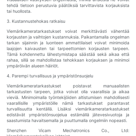
tehdä tietoon perustuvia päätöksiä tarvittavista korjauksista
tai huollosta.
3. Kustannustehokas ratkaisu
Viemärikameratarkastukset voivat merkittävästi vähentää
korjausten ja vaihtojen kustannuksia. Paikantamalla ongelman
tarkan sijainnin ja luonteen ammattilaiset voivat minimoida
laajojen kaivausten tai tarpeettomien korjausten tarpeen.
Tämä kohdennettu lähestymistapa säästää sekä aikaa että
rahaa, sillä se mahdollistaa tehokkaan korjauksen ja minimoi
ympäröivän alueen häiriöt.
4. Parempi turvallisuus ja ympäristönsuojelu
Viemärikameratarkastukset poistavat manuaalisten
tarkastusten tarpeen, jotka voivat olla vaarallisia ja aikaa
vieviä. Minimoimalla työntekijöiden altistumisen mahdollisesti
vaarallisille ympäristöille nämä tarkastukset parantavat
turvallisuutta kentällä. Lisäksi viemärikameratarkastukset
edistävät ympäristönsuojelua estämällä jätevesivuotoja ja
saastumista havaitsemalla ja puuttumalla ongelmiin nopeasti.
Shenzhen Vicam Mechatronics Co., Ltd: