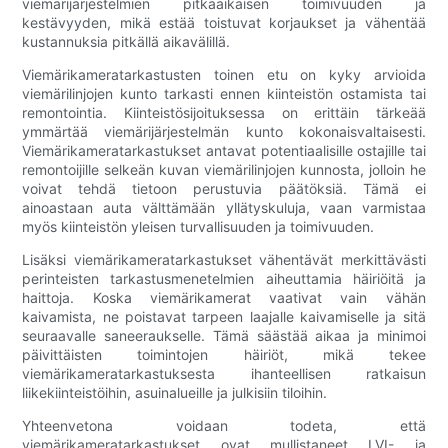
viemärijärjestelmien pitkäaikaisen toimivuuden ja
kestävyyden, mikä estää toistuvat korjaukset ja vähentää
kustannuksia pitkällä aikavälillä.
Viemärikameratarkastusten toinen etu on kyky arvioida
viemärilinjojen kunto tarkasti ennen kiinteistön ostamista tai
remontointia. Kiinteistösijoituksessa on erittäin tärkeää
ymmärtää viemärijärjestelmän kunto kokonaisvaltaisesti.
Viemärikameratarkastukset antavat potentiaalisille ostajille tai
remontoijille selkeän kuvan viemärilinjojen kunnosta, jolloin he
voivat tehdä tietoon perustuvia päätöksiä. Tämä ei
ainoastaan auta välttämään yllätyskuluja, vaan varmistaa
myös kiinteistön yleisen turvallisuuden ja toimivuuden.
Lisäksi viemärikameratarkastukset vähentävät merkittävästi
perinteisten tarkastusmenetelmien aiheuttamia häiriöitä ja
haittoja. Koska viemärikamerat vaativat vain vähän
kaivamista, ne poistavat tarpeen laajalle kaivamiselle ja sitä
seuraavalle saneeraukselle. Tämä säästää aikaa ja minimoi
päivittäisten toimintojen häiriöt, mikä tekee
viemärikameratarkastuksesta ihanteellisen ratkaisun
liikekiinteistöihin, asuinalueille ja julkisiin tiloihin.
Yhteenvetona voidaan todeta, että
viemärikameratarkastukset ovat mullistaneet LVI- ja