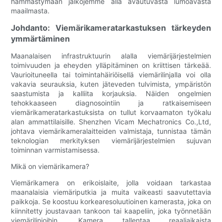
hämmästymään jalkojemme alla avautuvasta lumoavasta
maailmasta.
Johdanto: Viemärikameratarkastuksen tärkeyden
ymmärtäminen
Maanalaisen infrastruktuurin alalla viemärijärjestelmien
toimivuuden ja eheyden ylläpitäminen on kriittisen tärkeää.
Vaurioituneella tai toimintahäiriöisellä viemärilinjalla voi olla
vakavia seurauksia, kuten jäteveden tulvimista, ympäristön
saastumista ja kalliita korjauksia. Näiden ongelmien
tehokkaaseen diagnosointiin ja ratkaisemiseen
viemärikameratarkastuksista on tullut korvaamaton työkalu
alan ammattilaisille. Shenzhen Vicam Mechatronics Co.,Ltd,
johtava viemärikameralaitteiden valmistaja, tunnistaa tämän
teknologian merkityksen viemärijärjestelmien sujuvan
toiminnan varmistamisessa.
Mikä on viemärikamera?
Viemärikamera on erikoislaite, jolla voidaan tarkastaa
maanalaisia viemäriputkia ja muita vaikeasti saavutettavia
paikkoja. Se koostuu korkearesoluutioinen kamerasta, joka on
kiinnitetty joustavaan tankoon tai kaapeliin, joka työnnetään
viemärilinjoihin. Kamera tallentaa reaaliaikaista