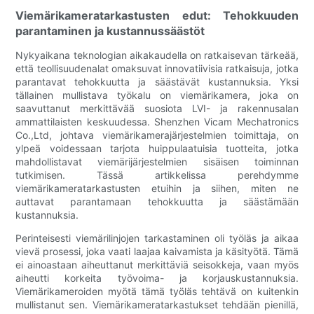
Viemärikameratarkastusten edut: Tehokkuuden
parantaminen ja kustannussäästöt
Nykyaikana teknologian aikakaudella on ratkaisevan tärkeää,
että teollisuudenalat omaksuvat innovatiivisia ratkaisuja, jotka
parantavat tehokkuutta ja säästävät kustannuksia. Yksi
tällainen mullistava työkalu on viemärikamera, joka on
saavuttanut merkittävää suosiota LVI- ja rakennusalan
ammattilaisten keskuudessa. Shenzhen Vicam Mechatronics
Co.,Ltd, johtava viemärikamerajärjestelmien toimittaja, on
ylpeä voidessaan tarjota huippulaatuisia tuotteita, jotka
mahdollistavat viemärijärjestelmien sisäisen toiminnan
tutkimisen. Tässä artikkelissa perehdymme
viemärikameratarkastusten etuihin ja siihen, miten ne
auttavat parantamaan tehokkuutta ja säästämään
kustannuksia.
Perinteisesti viemärilinjojen tarkastaminen oli työläs ja aikaa
vievä prosessi, joka vaati laajaa kaivamista ja käsityötä. Tämä
ei ainoastaan aiheuttanut merkittäviä seisokkeja, vaan myös
aiheutti korkeita työvoima- ja korjauskustannuksia.
Viemärikameroiden myötä tämä työläs tehtävä on kuitenkin
mullistanut sen. Viemärikameratarkastukset tehdään pienillä,