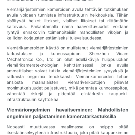
Viemärijärjestelmien kameroiden avulla tehtävän tutkimuksen
avulla voidaan tunnistaa infrastruktuurin heikkouksia. Tähän
sisältyvät heikot liitokset, vialliset liitokset tai riittämätön
kaltevuus. Paikantamalla nämä haavoittuvuudet voidaan
ryhtyä ennakoiviin toimenpiteisiin mahdollisten vikojen ja
kalliiden korjausten estämiseksi tulevaisuudessa.
Viemärikameroiden käyttö on mullistanut viemärijärjestelmien
tarkastuksen ja kunnossapidon. Shenzhen Vicam
Mechatronics Co., Ltd on ollut edelläkävijä huippuluokan
viemärikamerateknologian kehittämisessä, jonka avulla
ammattilaiset voivat tutkia viemärijärjestelmien syvyyksiä ja
ratkaista ongelmia tehokkaasti. Viemärikameroiden tehon
ansiosta maanalaisten viemäriverkostojen piilevät
monimutkaisuudet paljastuvat, mikä parantaa kunnossapitoa,
vähentää riskejä ja pidentää elintärkeän kaupunki-
infrastruktuurin käyttöikää.
Viemäriongelmien havaitseminen: Mahdollisten
ongelmien paljastaminen kameratarkastuksilla
Nopeasti muuttuvassa maailmassa on helppo pitää
itsestäänselvyytenä infrastruktuuria, joka pitää kaupunkimme