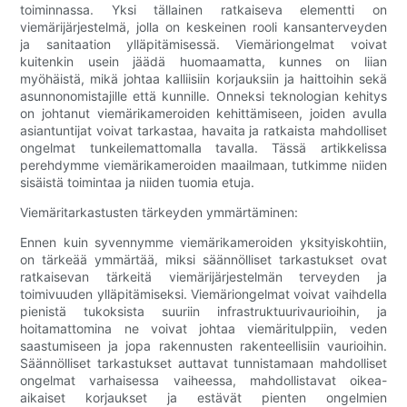
toiminnassa. Yksi tällainen ratkaiseva elementti on
viemärijärjestelmä, jolla on keskeinen rooli kansanterveyden
ja sanitaation ylläpitämisessä. Viemäriongelmat voivat
kuitenkin usein jäädä huomaamatta, kunnes on liian
myöhäistä, mikä johtaa kalliisiin korjauksiin ja haittoihin sekä
asunnonomistajille että kunnille. Onneksi teknologian kehitys
on johtanut viemärikameroiden kehittämiseen, joiden avulla
asiantuntijat voivat tarkastaa, havaita ja ratkaista mahdolliset
ongelmat tunkeilemattomalla tavalla. Tässä artikkelissa
perehdymme viemärikameroiden maailmaan, tutkimme niiden
sisäistä toimintaa ja niiden tuomia etuja.
Viemäritarkastusten tärkeyden ymmärtäminen:
Ennen kuin syvennymme viemärikameroiden yksityiskohtiin,
on tärkeää ymmärtää, miksi säännölliset tarkastukset ovat
ratkaisevan tärkeitä viemärijärjestelmän terveyden ja
toimivuuden ylläpitämiseksi. Viemäriongelmat voivat vaihdella
pienistä tukoksista suuriin infrastruktuurivaurioihin, ja
hoitamattomina ne voivat johtaa viemäritulppiin, veden
saastumiseen ja jopa rakennusten rakenteellisiin vaurioihin.
Säännölliset tarkastukset auttavat tunnistamaan mahdolliset
ongelmat varhaisessa vaiheessa, mahdollistavat oikea-
aikaiset korjaukset ja estävät pienten ongelmien