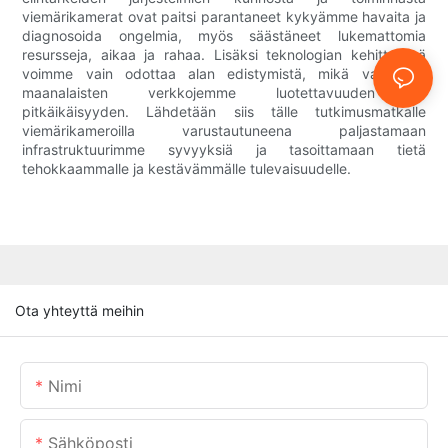
viemärikamerat ovat paitsi parantaneet kykyämme havaita ja
diagnosoida ongelmia, myös säästäneet lukemattomia
resursseja, aikaa ja rahaa. Lisäksi teknologian kehittyessä
voimme vain odottaa alan edistymistä, mikä varmistaa
maanalaisten verkkojemme luotettavuuden ja
pitkäikäisyyden. Lähdetään siis tälle tutkimusmatkalle
viemärikameroilla varustautuneena paljastamaan
infrastruktuurimme syvyyksiä ja tasoittamaan tietä
tehokkaammalle ja kestävämmälle tulevaisuudelle.
Ota yhteyttä meihin
Nimi
Sähköposti