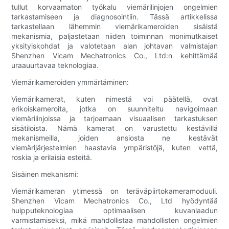
tullut korvaamaton työkalu viemärilinjojen ongelmien
tarkastamiseen ja diagnosointiin. Tässä artikkelissa
tarkastellaan lähemmin viemärikameroiden sisäistä
mekanismia, paljastetaan niiden toiminnan monimutkaiset
yksityiskohdat ja valotetaan alan johtavan valmistajan
Shenzhen Vicam Mechatronics Co., Ltd:n kehittämää
uraauurtavaa teknologiaa.
Viemärikameroiden ymmärtäminen:
Viemärikamerat, kuten nimestä voi päätellä, ovat
erikoiskameroita, jotka on suunniteltu navigoimaan
viemärilinjoissa ja tarjoamaan visuaalisen tarkastuksen
sisätiloista. Nämä kamerat on varustettu kestävillä
mekanismeilla, joiden ansiosta ne kestävät
viemärijärjestelmien haastavia ympäristöjä, kuten vettä,
roskia ja erilaisia esteitä.
Sisäinen mekanismi:
Viemärikameran ytimessä on teräväpiirtokameramoduuli.
Shenzhen Vicam Mechatronics Co., Ltd hyödyntää
huipputeknologiaa optimaalisen kuvanlaadun
varmistamiseksi, mikä mahdollistaa mahdollisten ongelmien