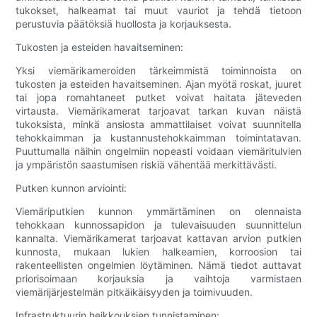
tukokset, halkeamat tai muut vauriot ja tehdä tietoon
perustuvia päätöksiä huollosta ja korjauksesta.
Tukosten ja esteiden havaitseminen:
Yksi viemärikameroiden tärkeimmistä toiminnoista on
tukosten ja esteiden havaitseminen. Ajan myötä roskat, juuret
tai jopa romahtaneet putket voivat haitata jäteveden
virtausta. Viemärikamerat tarjoavat tarkan kuvan näistä
tukoksista, minkä ansiosta ammattilaiset voivat suunnitella
tehokkaimman ja kustannustehokkaimman toimintatavan.
Puuttumalla näihin ongelmiin nopeasti voidaan viemäritulvien
ja ympäristön saastumisen riskiä vähentää merkittävästi.
Putken kunnon arviointi:
Viemäriputkien kunnon ymmärtäminen on olennaista
tehokkaan kunnossapidon ja tulevaisuuden suunnittelun
kannalta. Viemärikamerat tarjoavat kattavan arvion putkien
kunnosta, mukaan lukien halkeamien, korroosion tai
rakenteellisten ongelmien löytäminen. Nämä tiedot auttavat
priorisoimaan korjauksia ja vaihtoja varmistaen
viemärijärjestelmän pitkäikäisyyden ja toimivuuden.
Infrastruktuurin heikkouksien tunnistaminen: