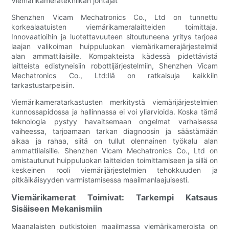
Viemärikameratekniikan johtajat
Shenzhen Vicam Mechatronics Co., Ltd on tunnettu
korkealaatuisten viemärikameralaitteiden toimittaja.
Innovaatioihin ja luotettavuuteen sitoutuneena yritys tarjoaa
laajan valikoiman huippuluokan viemärikamerajärjestelmiä
alan ammattilaisille. Kompakteista kädessä pidettävistä
laitteista edistyneisiin robottijärjestelmiin, Shenzhen Vicam
Mechatronics Co., Ltd:llä on ratkaisuja kaikkiin
tarkastustarpeisiin.
Viemärikameratarkastusten merkitystä viemärijärjestelmien
kunnossapidossa ja hallinnassa ei voi yliarvioida. Koska tämä
teknologia pystyy havaitsemaan ongelmat varhaisessa
vaiheessa, tarjoamaan tarkan diagnoosin ja säästämään
aikaa ja rahaa, siitä on tullut olennainen työkalu alan
ammattilaisille. Shenzhen Vicam Mechatronics Co., Ltd on
omistautunut huippuluokan laitteiden toimittamiseen ja sillä on
keskeinen rooli viemärijärjestelmien tehokkuuden ja
pitkäikäisyyden varmistamisessa maailmanlaajuisesti.
Viemärikamerat Toimivat: Tarkempi Katsaus
Sisäiseen Mekanismiin
Maanalaisten putkistojen maailmassa viemärikameroista on