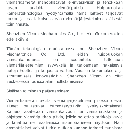
viemärikamerat mahdollistavat ei-invasiivisen ja tehokkaan
tavan arvioida viemäriputkia. Huippuluokan
kamerateknologiaa hyödyntämällä nämä laitteet tarjoavat
tarkan ja reaaliaikaisen arvion viemärijärjestelmien sisäisestä
toiminnasta.
Shenzhen Vicam Mechatronics Co., Ltd: Viemärikameroiden
edelläkävijä:
Tämän teknologian eturintamassa on Shenzhen Vicam
Mechatronics Co., Ltd. Heidän huippuluokan
viemärikameransa on suunniteltu tutkimaan
viemärijärjestelmien syvyyksiä ja tarjoamaan ratkaisevia
tietoja huoltoa ja korjausta varten. Vuosien kokemuksella ja
sitoutumisella innovaatioihin, Shenzhen Vicam on ollut
keskeisessä roolissa alan mullistamisessa.
Sisäisen toiminnan paljastaminen:
Viemärikameran avulla viemärijärjestelmien piilossa olevat
alueet paljastuvat hämmästyttävän yksityiskohtaisesti.
Kamera asetetaan viemärikaivoon tai viemäriaukkoon ja
ohjataan viemäriputkea pitkin, jolloin se ottaa tarkkoja kuvia
ja lähettää ne reaaliajassa maanpäälliseen näyttöön. Näin
ammattilaiset voivat tutkia putkien kunnon tarkasti, tunnistaa