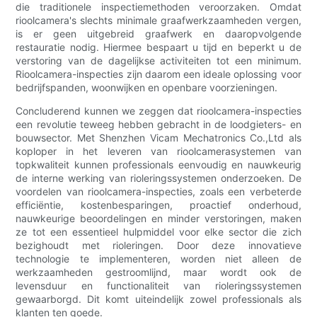
die traditionele inspectiemethoden veroorzaken. Omdat
rioolcamera's slechts minimale graafwerkzaamheden vergen,
is er geen uitgebreid graafwerk en daaropvolgende
restauratie nodig. Hiermee bespaart u tijd en beperkt u de
verstoring van de dagelijkse activiteiten tot een minimum.
Rioolcamera-inspecties zijn daarom een ideale oplossing voor
bedrijfspanden, woonwijken en openbare voorzieningen.
Concluderend kunnen we zeggen dat rioolcamera-inspecties
een revolutie teweeg hebben gebracht in de loodgieters- en
bouwsector. Met Shenzhen Vicam Mechatronics Co.,Ltd als
koploper in het leveren van rioolcamerasystemen van
topkwaliteit kunnen professionals eenvoudig en nauwkeurig
de interne werking van rioleringssystemen onderzoeken. De
voordelen van rioolcamera-inspecties, zoals een verbeterde
efficiëntie, kostenbesparingen, proactief onderhoud,
nauwkeurige beoordelingen en minder verstoringen, maken
ze tot een essentieel hulpmiddel voor elke sector die zich
bezighoudt met rioleringen. Door deze innovatieve
technologie te implementeren, worden niet alleen de
werkzaamheden gestroomlijnd, maar wordt ook de
levensduur en functionaliteit van rioleringssystemen
gewaarborgd. Dit komt uiteindelijk zowel professionals als
klanten ten goede.