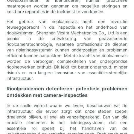
kwetsbaarheden te identificeren, kunnen proactieve
maatregelen worden genomen om mogelijke storingen en
kostbare reparaties in de toekomst te voorkomen.
Het gebruik van rioolcamera's heeft een revolutie
teweeggebracht in de inspectie en het onderhoud van
rioolsystemen. Shenzhen Vicam Mechatronics Co., Ltd is een
pionier in de ontwikkeling van geavanceerde
rioolcameratechnologie, waarmee professionals de diepten
van rioleringssystemen kunnen onderzoeken en problemen
efficiënt kunnen aanpakken. Met de kracht van rioolcamera's
worden de verborgen complexiteiten van ondergrondse
rioolnetwerken onthuld. Dit leidt tot beter onderhoud, minder
risico's en een langere levensduur van essentiële stedelijke
infrastructuur.
Rioolproblemen detecteren: potentiële problemen
ontdekken met camera-inspecties
In de snelle wereld waarin we leven, beschouwen we de
infrastructuur die ervoor zorgt dat onze steden soepel
draaiende blijven, al snel als vanzelfsprekend. Een van die
cruciale elementen is het rioleringssysteem, dat een
essentiële rol speelt bij het handhaven van de
volksgezondheid en sanitaire voorzieningen. Problemen met