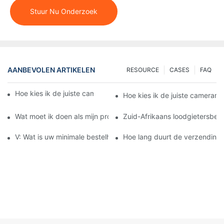
Stuur Nu Onderzoek
AANBEVOLEN ARTIKELEN
RESOURCE
CASES
FAQ
Hoe kies ik de juiste camera voor mijn toepassing?
Hoe kies ik de juiste camerama
Wat moet ik doen als mijn product tijdens gebruik niet meer wer
Zuid-Afrikaans loodgietersbedr
V: Wat is uw minimale bestelhoeveelheid (MOQ)?
Hoe lang duurt de verzending