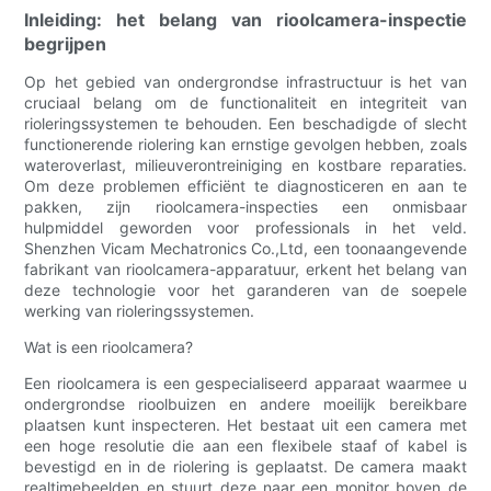
Inleiding: het belang van rioolcamera-inspectie
begrijpen
Op het gebied van ondergrondse infrastructuur is het van
cruciaal belang om de functionaliteit en integriteit van
rioleringssystemen te behouden. Een beschadigde of slecht
functionerende riolering kan ernstige gevolgen hebben, zoals
wateroverlast, milieuverontreiniging en kostbare reparaties.
Om deze problemen efficiënt te diagnosticeren en aan te
pakken, zijn rioolcamera-inspecties een onmisbaar
hulpmiddel geworden voor professionals in het veld.
Shenzhen Vicam Mechatronics Co.,Ltd, een toonaangevende
fabrikant van rioolcamera-apparatuur, erkent het belang van
deze technologie voor het garanderen van de soepele
werking van rioleringssystemen.
Wat is een rioolcamera?
Een rioolcamera is een gespecialiseerd apparaat waarmee u
ondergrondse rioolbuizen en andere moeilijk bereikbare
plaatsen kunt inspecteren. Het bestaat uit een camera met
een hoge resolutie die aan een flexibele staaf of kabel is
bevestigd en in de riolering is geplaatst. De camera maakt
realtimebeelden en stuurt deze naar een monitor boven de