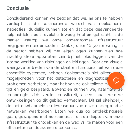
Conclusie
Concluderend kunnen we zeggen dat we, na ons te hebben
verdiept in de fascinerende wereld van rioolcamera-
inspecties, duidelijk kunnen stellen dat deze geavanceerde
hulpmiddelen een revolutie teweeg hebben gebracht in de
manier waarop we onze ondergrondse infrastructuur
begrijpen en onderhouden. Dankzij onze 15 jaar ervaring in
de sector hebben wij met eigen ogen kunnen zien hoe
krachtig deze apparaten zijn bij het blootleggen van de
interne werking van rioleringen en leidingen. Door een visuele
weergave te bieden van de staat en functionaliteit van deze
essentiële systemen, hebben rioolcamera's niet alleen onze
mogelijkheden voor het detecteren en diagnosticeren van
problemen verbeterd, maar hebben ze ook talloze middelen,
tijd en geld bespaard. Bovendien kunnen we, naarmate de
technologie zich verder ontwikkelt, alleen maar verdere
ontwikkelingen op dit gebied verwachten. Dit zal uiteindelijk
de betrouwbaarheid en levensduur van onze ondergrondse
netwerken waarborgen. Laten we dus op ontdekkingsreis
gaan, gewapend met rioolcamera's, om de diepten van onze
infrastructuur te ontdekken en de weg vrij te maken voor een
efficiëntere en duurzamere toekomst.