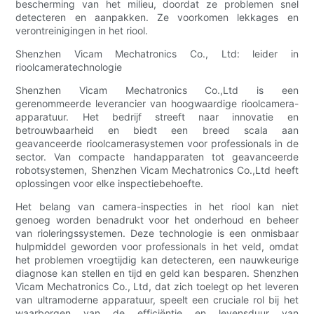
bescherming van het milieu, doordat ze problemen snel
detecteren en aanpakken. Ze voorkomen lekkages en
verontreinigingen in het riool.
Shenzhen Vicam Mechatronics Co., Ltd: leider in
rioolcameratechnologie
Shenzhen Vicam Mechatronics Co.,Ltd is een
gerenommeerde leverancier van hoogwaardige rioolcamera-
apparatuur. Het bedrijf streeft naar innovatie en
betrouwbaarheid en biedt een breed scala aan
geavanceerde rioolcamerasystemen voor professionals in de
sector. Van compacte handapparaten tot geavanceerde
robotsystemen, Shenzhen Vicam Mechatronics Co.,Ltd heeft
oplossingen voor elke inspectiebehoefte.
Het belang van camera-inspecties in het riool kan niet
genoeg worden benadrukt voor het onderhoud en beheer
van rioleringssystemen. Deze technologie is een onmisbaar
hulpmiddel geworden voor professionals in het veld, omdat
het problemen vroegtijdig kan detecteren, een nauwkeurige
diagnose kan stellen en tijd en geld kan besparen. Shenzhen
Vicam Mechatronics Co., Ltd, dat zich toelegt op het leveren
van ultramoderne apparatuur, speelt een cruciale rol bij het
waarborgen van de efficiëntie en levensduur van