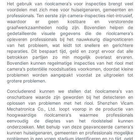
Het gebruik van rioolcamera's voor inspecties brengt veel
voordelen met zich mee voor huiseigenaren, gemeenten en
professionals. Ten eerste zijn camera-inspecties niet-intrusief,
waardoor er geen kostbare en verstorende
graafwerkzaamheden nodig zijn. Bovendien helpen de
gedetailleerde visuele gegevens die de rioolcamera's
opleveren professionals bij het nauwkeurig diagnosticeren
van het probleem, wat leidt tot snellere en gerichtere
reparaties. Dit bespaart tijd, geld en zorgt ervoor dat alle
betrokken partijen zo min mogelijk overlast ervaren.
Bovendien kunnen regelmatige inspecties van het riool met
camera's potentiële noodsituaties voorkomen, doordat kleine
problemen worden aangepakt voordat ze uitgroeien tot
grotere problemen.
Concluderend kunnen we stellen dat rioolcamera's van
onschatbare waarde zijn geworden bij het detecteren en
oplossen van problemen met het riool. Shenzhen Vicam
Mechatronica Co., Ltd. loopt voorop in de productie van
hoogwaardige rioolcamera's waarmee professionals
eenvoudig de dieptes van het rioolstelsel kunnen
onderzoeken. Met behulp van deze geavanceerde camera's
kunnen huiseigenaren, gemeenten en professionals mogelijke
problemen in een vroeg stadium identificeren en zo tijd, geld