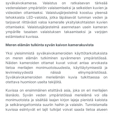
syväkaivokameraa. Valaistus on ratkaisevan tärkeää
vedenalaisen ympäristön valaisemiseksi ja selkeiden kuvien ja
videoiden ottamiseksi. Valaistusjärjestelmä koostuu yleensä
tehokkaista LED-valoista, jotka läpäisevät tumman veden ja
tarjoavat riittävästi valoa kameralle yksityiskohtaisten kuvien
ottamiseksi. Valaistusjärjestelmä asennetaan usein kameran
ympärille tasaisen valaistuksen takaamiseksi ja varjojen
estämiseksi kuvissa.
Meren elämän tulkinta syvän kaivon kamerakuvista
Yksi yleisimmistä syväkaivokameroiden käyttötarkoituksista
on meren elämän tutkiminen syvänmeren ympäristöissä.
Näiden kameroiden ottamat kuvat voivat antaa arvokasta
tietoa merilajien monimuotoisuudesta, käyttäytymisestä ja
levinneisyydestä näissä elinympäristöissä.
Syväkaivokameroiden merielämän kuvia tulkittaessa on
otettava huomioon useita tekijöitä.
Kuvissa on ensimmäinen etsittävä asia, joka on eri merilajien
läsnäolo. Syvän veden ympäristöissä merielämä voi olla
monimuotoista ja sisältää laajan kirjon lajeja pienistä kaloista
ja selkärangattomista suuriin haihin ja valaisiin. Tunnistamalla
kuvissa esiintyvät eri lajit tutkijat voivat saada tietoa alueen