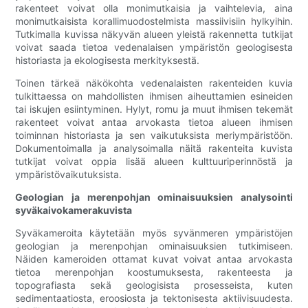
rakenteet voivat olla monimutkaisia ​​ja vaihtelevia, aina
monimutkaisista korallimuodostelmista massiivisiin hylkyihin.
Tutkimalla kuvissa näkyvän alueen yleistä rakennetta tutkijat
voivat saada tietoa vedenalaisen ympäristön geologisesta
historiasta ja ekologisesta merkityksestä.
Toinen tärkeä näkökohta vedenalaisten rakenteiden kuvia
tulkittaessa on mahdollisten ihmisen aiheuttamien esineiden
tai iskujen esiintyminen. Hylyt, romu ja muut ihmisen tekemät
rakenteet voivat antaa arvokasta tietoa alueen ihmisen
toiminnan historiasta ja sen vaikutuksista meriympäristöön.
Dokumentoimalla ja analysoimalla näitä rakenteita kuvista
tutkijat voivat oppia lisää alueen kulttuuriperinnöstä ja
ympäristövaikutuksista.
Geologian ja merenpohjan ominaisuuksien analysointi
syväkaivokamerakuvista
Syväkameroita käytetään myös syvänmeren ympäristöjen
geologian ja merenpohjan ominaisuuksien tutkimiseen.
Näiden kameroiden ottamat kuvat voivat antaa arvokasta
tietoa merenpohjan koostumuksesta, rakenteesta ja
topografiasta sekä geologisista prosesseista, kuten
sedimentaatiosta, eroosiosta ja tektonisesta aktiivisuudesta.