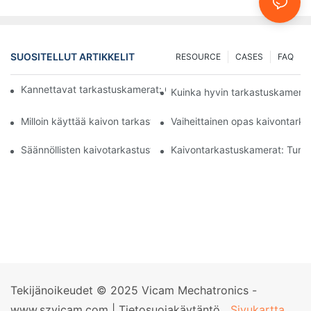
SUOSITELLUT ARTIKKELIT
RESOURCE
CASES
FAQ
Kannettavat tarkastuskamerat: Olennaisia ​​työkaluja ammattilaisi
Kuinka hyvin tarkastuskamerat
Milloin käyttää kaivon tarkastuskameraa: Keskeiset indikaattorit
Vaiheittainen opas kaivontark
Säännöllisten kaivotarkastusten merkitys erikoiskameroilla
Kaivontarkastuskamerat: Turv
Tekijänoikeudet © 2025 Vicam Mechatronics -
www.szvicam.com |
Tietosuojakäytäntö
Sivukartta