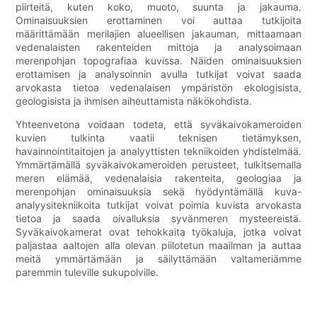
piirteitä, kuten koko, muoto, suunta ja jakauma.
Ominaisuuksien erottaminen voi auttaa tutkijoita
määrittämään merilajien alueellisen jakauman, mittaamaan
vedenalaisten rakenteiden mittoja ja analysoimaan
merenpohjan topografiaa kuvissa. Näiden ominaisuuksien
erottamisen ja analysoinnin avulla tutkijat voivat saada
arvokasta tietoa vedenalaisen ympäristön ekologisista,
geologisista ja ihmisen aiheuttamista näkökohdista.
Yhteenvetona voidaan todeta, että syväkaivokameroiden
kuvien tulkinta vaatii teknisen tietämyksen,
havainnointitaitojen ja analyyttisten tekniikoiden yhdistelmää.
Ymmärtämällä syväkaivokameroiden perusteet, tulkitsemalla
meren elämää, vedenalaisia ​​rakenteita, geologiaa ja
merenpohjan ominaisuuksia sekä hyödyntämällä kuva-
analyysitekniikoita tutkijat voivat poimia kuvista arvokasta
tietoa ja saada oivalluksia syvänmeren mysteereistä.
Syväkaivokamerat ovat tehokkaita työkaluja, jotka voivat
paljastaa aaltojen alla olevan piilotetun maailman ja auttaa
meitä ymmärtämään ja säilyttämään valtameriämme
paremmin tuleville sukupolville.