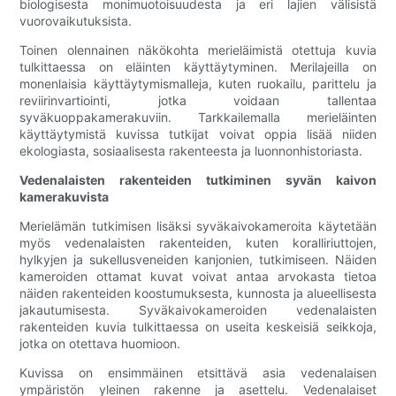
biologisesta monimuotoisuudesta ja eri lajien välisistä
vuorovaikutuksista.
Toinen olennainen näkökohta merieläimistä otettuja kuvia
tulkittaessa on eläinten käyttäytyminen. Merilajeilla on
monenlaisia ​​käyttäytymismalleja, kuten ruokailu, parittelu ja
reviirinvartiointi, jotka voidaan tallentaa
syväkuoppakamerakuviin. Tarkkailemalla merieläinten
käyttäytymistä kuvissa tutkijat voivat oppia lisää niiden
ekologiasta, sosiaalisesta rakenteesta ja luonnonhistoriasta.
Vedenalaisten rakenteiden tutkiminen syvän kaivon
kamerakuvista
Merielämän tutkimisen lisäksi syväkaivokameroita käytetään
myös vedenalaisten rakenteiden, kuten koralliriuttojen,
hylkyjen ja sukellusveneiden kanjonien, tutkimiseen. Näiden
kameroiden ottamat kuvat voivat antaa arvokasta tietoa
näiden rakenteiden koostumuksesta, kunnosta ja alueellisesta
jakautumisesta. Syväkaivokameroiden vedenalaisten
rakenteiden kuvia tulkittaessa on useita keskeisiä seikkoja,
jotka on otettava huomioon.
Kuvissa on ensimmäinen etsittävä asia vedenalaisen
ympäristön yleinen rakenne ja asettelu. Vedenalaiset