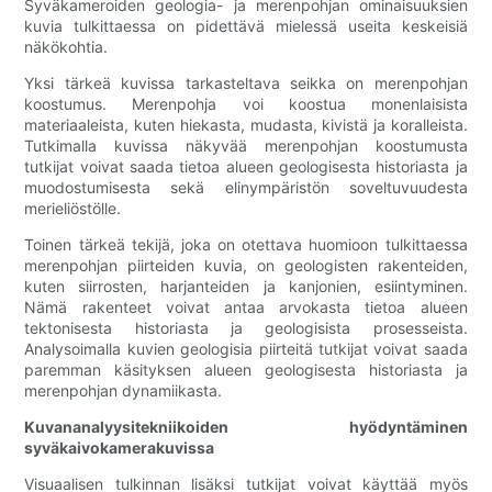
Syväkameroiden geologia- ja merenpohjan ominaisuuksien
kuvia tulkittaessa on pidettävä mielessä useita keskeisiä
näkökohtia.
Yksi tärkeä kuvissa tarkasteltava seikka on merenpohjan
koostumus. Merenpohja voi koostua monenlaisista
materiaaleista, kuten hiekasta, mudasta, kivistä ja koralleista.
Tutkimalla kuvissa näkyvää merenpohjan koostumusta
tutkijat voivat saada tietoa alueen geologisesta historiasta ja
muodostumisesta sekä elinympäristön soveltuvuudesta
merieliöstölle.
Toinen tärkeä tekijä, joka on otettava huomioon tulkittaessa
merenpohjan piirteiden kuvia, on geologisten rakenteiden,
kuten siirrosten, harjanteiden ja kanjonien, esiintyminen.
Nämä rakenteet voivat antaa arvokasta tietoa alueen
tektonisesta historiasta ja geologisista prosesseista.
Analysoimalla kuvien geologisia piirteitä tutkijat voivat saada
paremman käsityksen alueen geologisesta historiasta ja
merenpohjan dynamiikasta.
Kuvananalyysitekniikoiden hyödyntäminen
syväkaivokamerakuvissa
Visuaalisen tulkinnan lisäksi tutkijat voivat käyttää myös