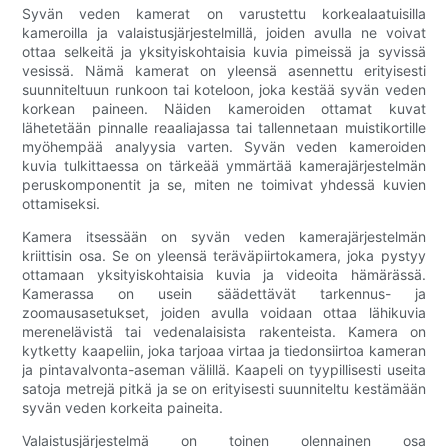
Syvän veden kamerat on varustettu korkealaatuisilla
kameroilla ja valaistusjärjestelmillä, joiden avulla ne voivat
ottaa selkeitä ja yksityiskohtaisia ​​kuvia pimeissä ja syvissä
vesissä. Nämä kamerat on yleensä asennettu erityisesti
suunniteltuun runkoon tai koteloon, joka kestää syvän veden
korkean paineen. Näiden kameroiden ottamat kuvat
lähetetään pinnalle reaaliajassa tai tallennetaan muistikortille
myöhempää analyysia varten. Syvän veden kameroiden
kuvia tulkittaessa on tärkeää ymmärtää kamerajärjestelmän
peruskomponentit ja se, miten ne toimivat yhdessä kuvien
ottamiseksi.
Kamera itsessään on syvän veden kamerajärjestelmän
kriittisin osa. Se on yleensä teräväpiirtokamera, joka pystyy
ottamaan yksityiskohtaisia ​​kuvia ja videoita hämärässä.
Kamerassa on usein säädettävät tarkennus- ja
zoomausasetukset, joiden avulla voidaan ottaa lähikuvia
merenelävistä tai vedenalaisista rakenteista. Kamera on
kytketty kaapeliin, joka tarjoaa virtaa ja tiedonsiirtoa kameran
ja pintavalvonta-aseman välillä. Kaapeli on tyypillisesti useita
satoja metrejä pitkä ja se on erityisesti suunniteltu kestämään
syvän veden korkeita paineita.
Valaistusjärjestelmä on toinen olennainen osa