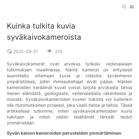
Kuinka tulkita kuvia
syväkaivokameroista
2025-09-21
210
Syväkaivokamerat ovat arvokas työkalu vedenalaisen
tutkimuksen maailmassa. Nämä kamerat on erityisesti
suunniteltu ottamaan kuvia ja videoita syvänmeren
ympäristöissä, joihin ihmissukeltajat eivät pääse. Näiden
kameroiden keräämät kuvat voivat tarjota arvokasta tietoa
meren elämästä, geologiasta, vedenalaisista rakenteista ja
muusta. Syväkaivokameroiden kuvien tulkinta voi kuitenkin
olla monimutkainen prosessi, joka vaatii tietoa ja taitoa. Tässä
artikkelissa tutkimme, miten syväkaivokameroiden kuvia
tulkitaan ja miten niiden sisältämät tärkeät tiedot
ymmärretään.
Syvän kaivon kameroiden perusteiden ymmärtäminen