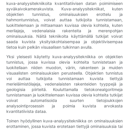
kuva-analyysitekniikoita kvantitatiivisen datan poimimiseen
syväkaivokamerakuvista. Kuva-analyysitekniikat, kuten
objektien tunnistus, ominaisuuksien erottelu ja
hahmontunnistus, voivat auttaa tutkijoita tunnistamaan,
luokittelemaan ja mittaamaan kuvissa olevia kohteita, kuten
merilajeja, vedenalaisia ​​rakenteita ja merenpohjan
ominaisuuksia. Näitä tekniikoita käyttämällä tutkijat voivat
saada kuvista yksityiskohtaisempaa ja objektiivisempaa
tietoa kuin pelkän visuaalisen tulkinnan avulla.
Yksi yleisesti käytetty kuva-analyysitekniikka on objektien
tunnistus, jossa kuvissa olevia kohteita tunnistetaan ja
luokitellaan niiden muodon, värin, rakenteen ja muiden
visuaalisten ominaisuuksien perusteella. Objektien tunnistus
voi auttaa tutkijoita tunnistamaan kuvista tiettyjä
merieläimistölajeja, vedenalaisten rakenteiden tyyppejä ja
geologisia piirteitä. Kouluttamalla tietokonealgoritmeja
tunnistamaan ja luokittelemaan kuvissa olevia kohteita tutkijat
voivat automatisoida suurten tietojoukkojen
analysointiprosessin ja poimia kuvista arvokasta
kvantitatiivista dataa.
Toinen hyödyllinen kuva-analyysitekniikka on ominaisuuksien
erottaminen, jossa kuvista erotetaan tiettyjä ominaisuuksia tai