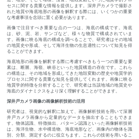
セスに関する貴重な情報を提供します。深井戸カメラで撮影さ
れた地質や海底地形の画像を解釈する際には、いくつかの重要
な考慮事項を念頭に置く必要があります。
画像で注目すべき重要な点の一つは、海底の構成です。海底
は、砂、泥、岩、サンゴなど、様々な物質で構成されていま
す。画像に映る海底の構成を調べることで、研究者はその地域
の地質史や形成、そして海洋生物の生息適性について知見を得
ることができます。
海底地形の画像を解釈する際に考慮すべきもう一つの重要な要
素は、断層、海嶺、峡谷といった地質構造の存在です。これら
の構造は、その地域を形成してきた地殻変動の歴史や地質学的
プロセスに関する貴重な知見を提供してくれます。画像に映る
地質学的特徴を分析することで、研究者は当該地域の地質史や
海底のダイナミクスをより深く理解することができます。
深井戸カメラ画像の画像解析技術の活用
研究者は、視覚的な解釈に加えて、画像解析技術を用いて深層
井戸カメラ画像から定量的なデータを抽出することもできま
す。物体認識、特徴抽出、パターン認識といった画像解析技術
は、海洋生物、水中構造物、海底地形など、画像内の物体を識
別、分類、測定するのに役立ちます。これらの技術を用いるこ