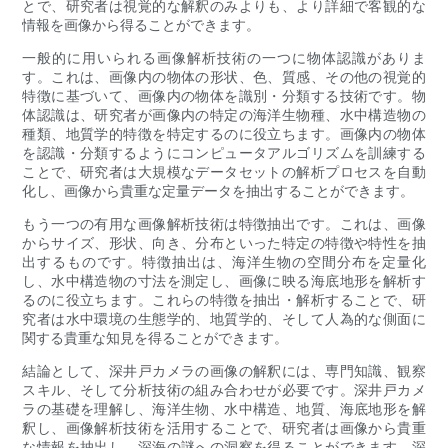
とで、研究者は視覚的な解釈のみよりも、より詳細で客観的な
情報を画像から得ることができます。
一般的に用いられる画像解析技術の一つに物体認識がありま
す。これは、画像内の物体の形状、色、質感、その他の視覚的
特徴に基づいて、画像内の物体を識別・分類する技術です。物
体認識は、研究者が画像内の特定の海洋生物種、水中構造物の
種類、地質学的特徴を特定するのに役立ちます。画像内の物体
を認識・分類するようにコンピュータアルゴリズムを訓練する
ことで、研究者は大規模なデータセットの解析プロセスを自動
化し、画像から貴重な定量データを抽出することができます。
もう一つの有用な画像解析技術は特徴抽出です。これは、画像
からサイズ、形状、向き、分布といった特定の特徴や特性を抽
出するものです。特徴抽出は、海洋生物の空間分布を定量化
し、水中構造物の寸法を測定し、画像に映る海底地形を解析す
るのに役立ちます。これらの特徴を抽出・解析することで、研
究者は水中環境の生態学的、地質学的、そして人為的な側面に
関する貴重な知見を得ることができます。
結論として、深井戸カメラの画像の解釈には、専門知識、観察
スキル、そして分析技術の組み合わせが必要です。深井戸カメ
ラの基礎を理解し、海洋生物、水中構造、地質、海底地形を解
釈し、画像解析技術を活用することで、研究者は画像から貴重
な情報を抽出し、深海の謎への洞察を得ることができます。深