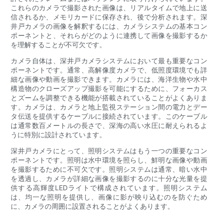
これらのカメラで撮影された画像は、リアルタイムで地上に送
信されるか、メモリカードに保存され、後で分析されます。深
井戸カメラの画像を解釈するには、カメラシステムの基本コン
ポーネントと、それらがどのように連携して画像を撮影するか
を理解することが不可欠です。
カメラ自体は、深井戸カメラシステムにおいて最も重要なコン
ポーネントです。通常、高解像度カメラで、低照度環境でも詳
細な画像や動画を撮影できます。カメラには、海洋生物や水中
構造物のクローズアップ撮影を可能にするために、フォーカス
とズームを調整できる機能が搭載されていることがよくありま
す。カメラは、カメラと地上監視ステーション間の電力とデー
タ伝送を提供するケーブルに接続されています。このケーブル
は通常数百メートルの長さで、深海の高い水圧に耐えられるよ
うに特別に設計されています。
深井戸カメラにとって、照明システムはもう一つの重要なコン
ポーネントです。照明は水中環境を照らし、鮮明な画像や動画
を撮影するために不可欠です。照明システムは通常、暗い水中
を透過し、カメラが詳細な画像を撮影するのに十分な光量を提
供する高輝度LEDライトで構成されています。照明システム
は、均一な照明を提供し、画像に影が映り込むのを防ぐため
に、カメラの周囲に設置されることがよくあります。