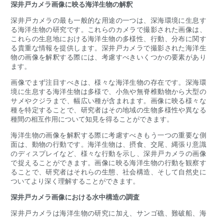
深井戸カメラ画像に映る海洋生物の解釈
深井戸カメラの最も一般的な用途の一つは、深海環境に生息す
る海洋生物の研究です。これらのカメラで撮影された画像は、
これらの生息地における海洋生物の多様性、行動、分布に関す
る貴重な情報を提供します。深井戸カメラで撮影された海洋生
物の画像を解釈する際には、考慮すべきいくつかの要素があり
ます。
画像でまず注目すべきは、様々な海洋生物の存在です。深海環
境に生息する海洋生物は多様で、小魚や無脊椎動物から大型の
サメやクジラまで、幅広い種が含まれます。画像に映る様々な
種を特定することで、研究者はその地域の生物多様性や異なる
種間の相互作用について知見を得ることができます。
海洋生物の画像を解釈する際に考慮すべきもう一つの重要な側
面は、動物の行動です。海洋生物は、摂食、交尾、縄張り意識
のディスプレイなど、様々な行動を示し、深井戸カメラの画像
で捉えることができます。画像に映る海洋生物の行動を観察す
ることで、研究者はそれらの生態、社会構造、そして自然史に
ついてより深く理解することができます。
深井戸カメラ画像における水中構造の調査
深井戸カメラは海洋生物の研究に加え、サンゴ礁、難破船、海