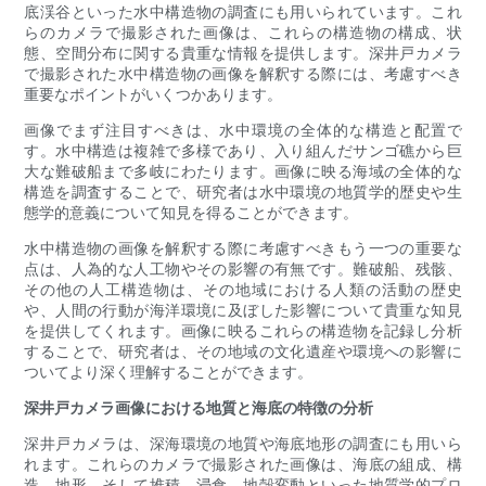
底渓谷といった水中構造物の調査にも用いられています。これ
らのカメラで撮影された画像は、これらの構造物の構成、状
態、空間分布に関する貴重な情報を提供します。深井戸カメラ
で撮影された水中構造物の画像を解釈する際には、考慮すべき
重要なポイントがいくつかあります。
画像でまず注目すべきは、水中環境の全体的な構造と配置で
す。水中構造は複雑で多様であり、入り組んだサンゴ礁から巨
大な難破船まで多岐にわたります。画像に映る海域の全体的な
構造を調査することで、研究者は水中環境の地質学的歴史や生
態学的意義について知見を得ることができます。
水中構造物の画像を解釈する際に考慮すべきもう一つの重要な
点は、人為的な人工物やその影響の有無です。難破船、残骸、
その他の人工構造物は、その地域における人類の活動の歴史
や、人間の行動が海洋環境に及ぼした影響について貴重な知見
を提供してくれます。画像に映るこれらの構造物を記録し分析
することで、研究者は、その地域の文化遺産や環境への影響に
ついてより深く理解することができます。
深井戸カメラ画像における地質と海底の特徴の分析
深井戸カメラは、深海環境の地質や海底地形の調査にも用いら
れます。これらのカメラで撮影された画像は、海底の組成、構
造、地形、そして堆積、浸食、地殻変動といった地質学的プロ