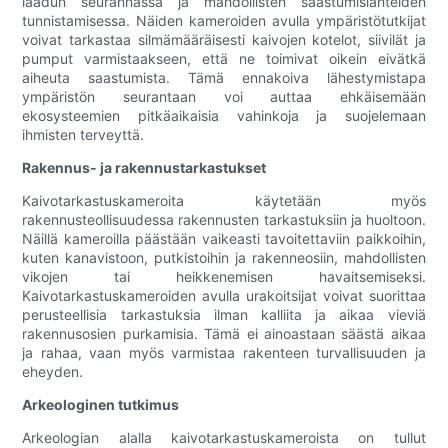
laadun seurannassa ja mahdollisten saastumislähteiden
tunnistamisessa. Näiden kameroiden avulla ympäristötutkijat
voivat tarkastaa silmämääräisesti kaivojen kotelot, siivilät ja
pumput varmistaakseen, että ne toimivat oikein eivätkä
aiheuta saastumista. Tämä ennakoiva lähestymistapa
ympäristön seurantaan voi auttaa ehkäisemään
ekosysteemien pitkäaikaisia ​​vahinkoja ja suojelemaan
ihmisten terveyttä.
Rakennus- ja rakennustarkastukset
Kaivotarkastuskameroita käytetään myös
rakennusteollisuudessa rakennusten tarkastuksiin ja huoltoon.
Näillä kameroilla päästään vaikeasti tavoitettaviin paikkoihin,
kuten kanavistoon, putkistoihin ja rakenneosiin, mahdollisten
vikojen tai heikkenemisen havaitsemiseksi.
Kaivotarkastuskameroiden avulla urakoitsijat voivat suorittaa
perusteellisia tarkastuksia ilman kalliita ja aikaa vieviä
rakennusosien purkamisia. Tämä ei ainoastaan ​​säästä aikaa
ja rahaa, vaan myös varmistaa rakenteen turvallisuuden ja
eheyden.
Arkeologinen tutkimus
Arkeologian alalla kaivotarkastuskameroista on tullut