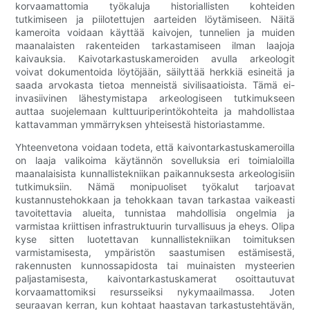
korvaamattomia työkaluja historiallisten kohteiden
tutkimiseen ja piilotettujen aarteiden löytämiseen. Näitä
kameroita voidaan käyttää kaivojen, tunnelien ja muiden
maanalaisten rakenteiden tarkastamiseen ilman laajoja
kaivauksia. Kaivotarkastuskameroiden avulla arkeologit
voivat dokumentoida löytöjään, säilyttää herkkiä esineitä ja
saada arvokasta tietoa menneistä sivilisaatioista. Tämä ei-
invasiivinen lähestymistapa arkeologiseen tutkimukseen
auttaa suojelemaan kulttuuriperintökohteita ja mahdollistaa
kattavamman ymmärryksen yhteisestä historiastamme.
Yhteenvetona voidaan todeta, että kaivontarkastuskameroilla
on laaja valikoima käytännön sovelluksia eri toimialoilla
maanalaisista kunnallistekniikan paikannuksesta arkeologisiin
tutkimuksiin. Nämä monipuoliset työkalut tarjoavat
kustannustehokkaan ja tehokkaan tavan tarkastaa vaikeasti
tavoitettavia alueita, tunnistaa mahdollisia ongelmia ja
varmistaa kriittisen infrastruktuurin turvallisuus ja eheys. Olipa
kyse sitten luotettavan kunnallistekniikan toimituksen
varmistamisesta, ympäristön saastumisen estämisestä,
rakennusten kunnossapidosta tai muinaisten mysteerien
paljastamisesta, kaivontarkastuskamerat osoittautuvat
korvaamattomiksi resursseiksi nykymaailmassa. Joten
seuraavan kerran, kun kohtaat haastavan tarkastustehtävän,