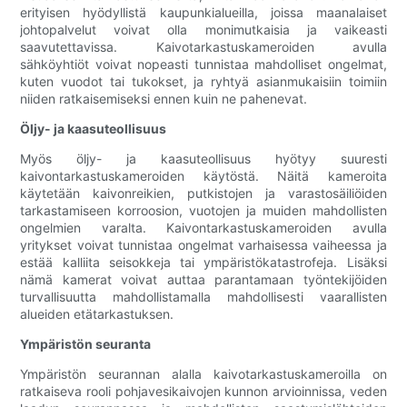
erityisen hyödyllistä kaupunkialueilla, joissa maanalaiset
johtopalvelut voivat olla monimutkaisia ​​ja vaikeasti
saavutettavissa. Kaivotarkastuskameroiden avulla
sähköyhtiöt voivat nopeasti tunnistaa mahdolliset ongelmat,
kuten vuodot tai tukokset, ja ryhtyä asianmukaisiin toimiin
niiden ratkaisemiseksi ennen kuin ne pahenevat.
Öljy- ja kaasuteollisuus
Myös öljy- ja kaasuteollisuus hyötyy suuresti
kaivontarkastuskameroiden käytöstä. Näitä kameroita
käytetään kaivonreikien, putkistojen ja varastosäiliöiden
tarkastamiseen korroosion, vuotojen ja muiden mahdollisten
ongelmien varalta. Kaivontarkastuskameroiden avulla
yritykset voivat tunnistaa ongelmat varhaisessa vaiheessa ja
estää kalliita seisokkeja tai ympäristökatastrofeja. Lisäksi
nämä kamerat voivat auttaa parantamaan työntekijöiden
turvallisuutta mahdollistamalla mahdollisesti vaarallisten
alueiden etätarkastuksen.
Ympäristön seuranta
Ympäristön seurannan alalla kaivotarkastuskameroilla on
ratkaiseva rooli pohjavesikaivojen kunnon arvioinnissa, veden