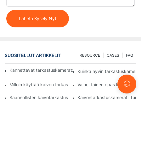
Lähetä Kysely Nyt
SUOSITELLUT ARTIKKELIT
RESOURCE
CASES
FAQ
Kannettavat tarkastuskamerat: Olennaisia ​​työkaluja ammattilaisi
Kuinka hyvin tarkastuskamerat
Milloin käyttää kaivon tarkastuskameraa: Keskeiset indikaattorit
Vaiheittainen opas kaivontark
Säännöllisten kaivotarkastusten merkitys erikoiskameroilla
Kaivontarkastuskamerat: Turv