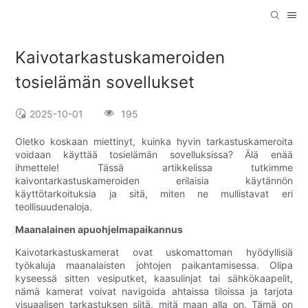
Kaivotarkastuskameroiden
tosielämän sovellukset
2025-10-01
195
Oletko koskaan miettinyt, kuinka hyvin tarkastuskameroita
voidaan käyttää tosielämän sovelluksissa? Älä enää
ihmettele! Tässä artikkelissa tutkimme
kaivontarkastuskameroiden erilaisia ​​käytännön
käyttötarkoituksia ja sitä, miten ne mullistavat eri
teollisuudenaloja.
Maanalainen apuohjelmapaikannus
Kaivotarkastuskamerat ovat uskomattoman hyödyllisiä
työkaluja maanalaisten johtojen paikantamisessa. Olipa
kyseessä sitten vesiputket, kaasulinjat tai sähkökaapelit,
nämä kamerat voivat navigoida ahtaissa tiloissa ja tarjota
visuaalisen tarkastuksen siitä, mitä maan alla on. Tämä on