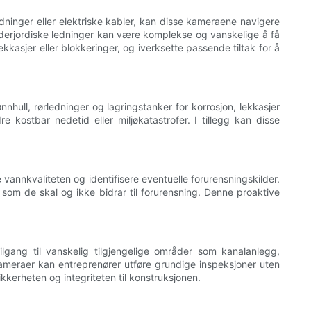
edninger eller elektriske kabler, kan disse kameraene navigere
nderjordiske ledninger kan være komplekse og vanskelige å få
kkasjer eller blokkeringer, og iverksette passende tiltak for å
hull, rørledninger og lagringstanker for korrosjon, lekkasjer
 kostbar nedetid eller miljøkatastrofer. I tillegg kan disse
vannkvaliteten og identifisere eventuelle forurensningskilder.
 som de skal og ikke bidrar til forurensning. Denne proaktive
gang til vanskelig tilgjengelige områder som kanalanlegg,
skameraer kan entreprenører utføre grundige inspeksjoner uten
kerheten og integriteten til konstruksjonen.