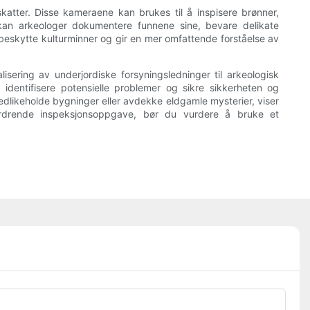
katter. Disse kameraene kan brukes til å inspisere brønner,
kan arkeologer dokumentere funnene sine, bevare delikate
l å beskytte kulturminner og gir en mer omfattende forståelse av
isering av underjordiske forsyningsledninger til arkeologisk
, identifisere potensielle problemer og sikre sikkerheten og
g, vedlikeholde bygninger eller avdekke eldgamle mysterier, viser
rdrende inspeksjonsoppgave, bør du vurdere å bruke et