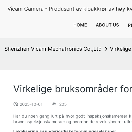
Vicam Camera - Produsent av kloakkrør av høy kva
HOME
ABOUT US
P
Shenzhen Vicam Mechatronics Co.,Ltd
Virkelig
Virkelige bruksområder f
2025-10-01
205
Har du noen gang lurt på hvor godt inspeksjonskameraer kan b
brønninspeksjonskameraer og hvordan de revolusjonerer ulike
Lokalisering av underjordiske forsyningsselskaper