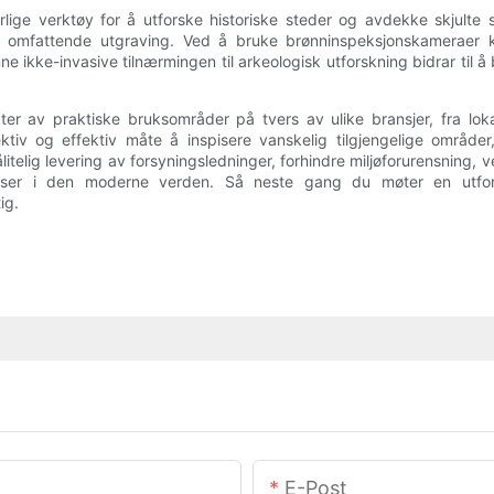
lige verktøy for å utforske historiske steder og avdekke skjulte s
or omfattende utgraving. Ved å bruke brønninspeksjonskameraer 
 Denne ikke-invasive tilnærmingen til arkeologisk utforskning bidrar ti
r av praktiske bruksområder på tvers av ulike bransjer, fra lokal
ktiv og effektiv måte å inspisere vanskelig tilgjengelige områder
e pålitelig levering av forsyningsledninger, forhindre miljøforurensnin
urser i den moderne verden. Så neste gang du møter en utfo
ig.
E-Post