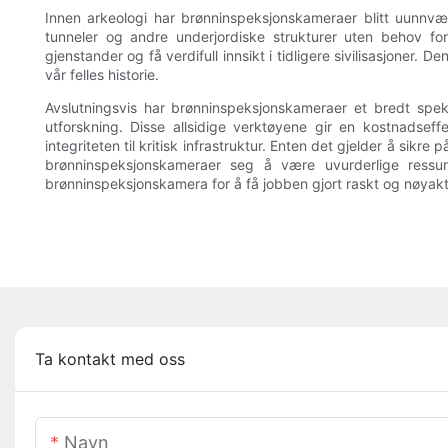
Innen arkeologi har brønninspeksjonskameraer blitt uunnvær
tunneler og andre underjordiske strukturer uten behov f
gjenstander og få verdifull innsikt i tidligere sivilisasjoner.
vår felles historie.
Avslutningsvis har brønninspeksjonskameraer et bredt spekte
utforskning. Disse allsidige verktøyene gir en kostnadseffe
integriteten til kritisk infrastruktur. Enten det gjelder å sikr
brønninspeksjonskameraer seg å være uvurderlige ress
brønninspeksjonskamera for å få jobben gjort raskt og nøyakt
Ta kontakt med oss
Navn