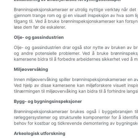
Brønninspeksjonskameraer er utrolig nyttige verktøy når det g
gjennom trange rom og gi en visuell inspeksjon av hva som l
tilgang til. Ved å bruke brønninspeksjonskameraer kan forsynin
løse dem før de eskalerer.
Olje- og gassindustrien
Olje- og gassindustrien drar også stor nytte av bruken av br
og andre potensielle problemer. Ved å bruke brønninspeksjon
kameraene bidra til å forbedre arbeidernes sikkerhet ved å mu
Miljøovervåking
Innen miljøovervåking spiller brønninspeksjonskameraer en avg
Ved hjelp av disse kameraene kan miljøforskere visuelt inspi
tilnærmingen til miljøovervåking kan bidra til å forhindre la
Bygg- og bygningsinspeksjoner
Brønninspeksjonskameraer brukes også i byggebransjen til
rørleggersystemer og strukturelle komponenter for å identifi
behov for kostbar og tidkrevende demontering av bygningskomp
Arkeologisk utforskning