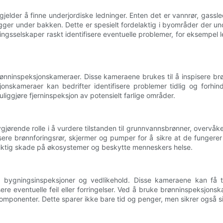
jelder å finne underjordiske ledninger. Enten det er vannrør, gassl
igger under bakken. Dette er spesielt fordelaktig i byområder der u
gsselskaper raskt identifisere eventuelle problemer, for eksempel le
ønninspeksjonskameraer. Disse kameraene brukes til å inspisere brønn
skameraer kan bedrifter identifisere problemer tidlig og forhindre
liggjøre fjerninspeksjon av potensielt farlige områder.
jørende rolle i å vurdere tilstanden til grunnvannsbrønner, overvåke 
sere brønnforingsrør, skjermer og pumper for å sikre at de fungerer
ngsiktig skade på økosystemer og beskytte menneskers helse.
 bygningsinspeksjoner og vedlikehold. Disse kameraene kan få til
sere eventuelle feil eller forringelser. Ved å bruke brønninspeksjon
onenter. Dette sparer ikke bare tid og penger, men sikrer også sik