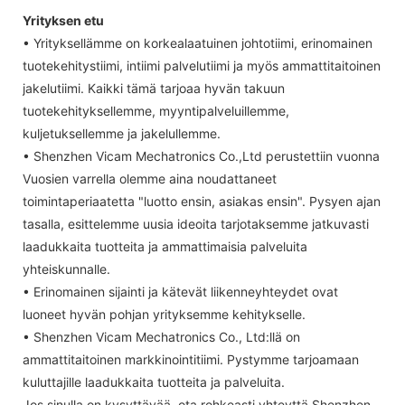
Yrityksen etu
• Yrityksellämme on korkealaatuinen johtotiimi, erinomainen
tuotekehitystiimi, intiimi palvelutiimi ja myös ammattitaitoinen
jakelutiimi. Kaikki tämä tarjoaa hyvän takuun
tuotekehityksellemme, myyntipalveluillemme,
kuljetuksellemme ja jakelullemme.
• Shenzhen Vicam Mechatronics Co.,Ltd perustettiin vuonna
Vuosien varrella olemme aina noudattaneet
toimintaperiaatetta "luotto ensin, asiakas ensin". Pysyen ajan
tasalla, esittelemme uusia ideoita tarjotaksemme jatkuvasti
laadukkaita tuotteita ja ammattimaisia palveluita
yhteiskunnalle.
• Erinomainen sijainti ja kätevät liikenneyhteydet ovat
luoneet hyvän pohjan yrityksemme kehitykselle.
• Shenzhen Vicam Mechatronics Co., Ltd:llä on
ammattitaitoinen markkinointitiimi. Pystymme tarjoamaan
kuluttajille laadukkaita tuotteita ja palveluita.
Jos sinulla on kysyttävää, ota rohkeasti yhteyttä Shenzhen