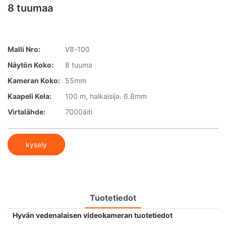
8 tuumaa
Malli Nro:
V8-100
Näytön Koko:
8 tuuma
Kameran Koko:
55mm
Kaapeli Kela:
100 m, halkaisija. 6.8mm
Virtalähde:
7000äiti
kysely
Tuotetiedot
Hyvän vedenalaisen videokameran tuotetiedot