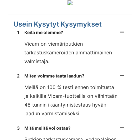
Usein Kysytyt Kysymykset
1
Keitä me olemme?
Vicam on viemäriputkien
tarkastuskameroiden ammattimainen
valmistaja.
2
Miten voimme taata laadun?
Meillä on 100 % testi ennen toimitusta
ja kaikilla Vicam-tuotteilla on vähintään
48 tunnin ikääntymistestaus hyvän
laadun varmistamiseksi.
3
Mitä meiltä voi ostaa?
Putkien tarkastuskamera, vedenalainen