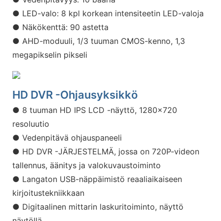
● LED-valo: 8 kpl korkean intensiteetin LED-valoja
● Näkökenttä: 90 astetta
● AHD-moduuli, 1/3 tuuman CMOS-kenno, 1,3
megapikselin pikseli
HD DVR -ohjausyksikkö
● 8 tuuman HD IPS LCD -näyttö, 1280x720
resoluutio
● Vedenpitävä ohjauspaneeli
● HD DVR -JÄRJESTELMÄ, jossa on 720P-videon
tallennus, äänitys ja valokuvaustoiminto
● Langaton USB-näppäimistö reaaliaikaiseen
kirjoitustekniikkaan
● Digitaalinen mittarin laskuritoiminto, näyttö
näytöllä