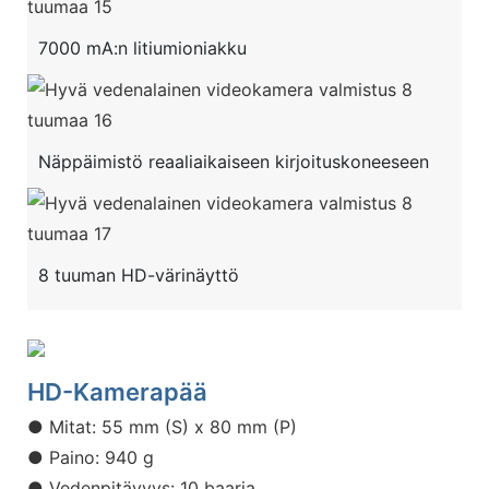
7000 mA:n litiumioniakku
Näppäimistö reaaliaikaiseen kirjoituskoneeseen
8 tuuman HD-värinäyttö
HD-Kamerapää
● Mitat: 55 mm (S) x 80 mm (P)
● Paino: 940 g
● Vedenpitävyys: 10 baaria