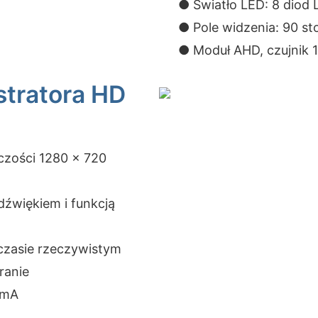
● Światło LED: 8 diod 
● Pole widzenia: 90 st
● Moduł AHD, czujnik 1
stratora HD
lczości 1280 x 720
źwiękiem i funkcją
czasie rzeczywistym
ranie
 mA