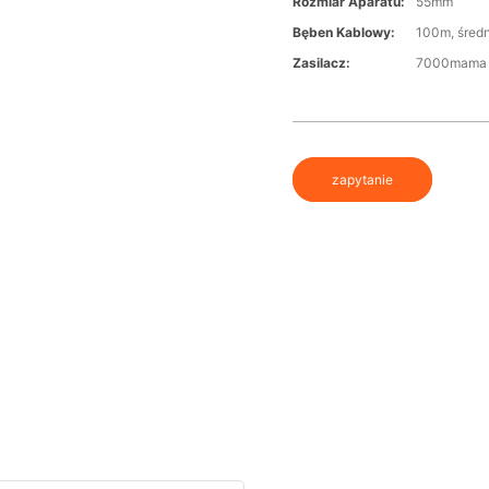
Rozmiar Aparatu:
55mm
Bęben Kablowy:
100m, śred
Zasilacz:
7000mama
zapytanie