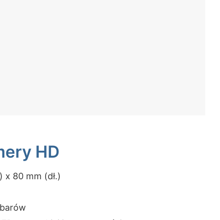
mery HD
 x 80 mm (dł.)
 barów