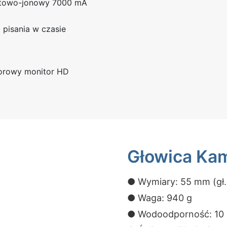
itowo-jonowy 7000 mA
 pisania w czasie
lorowy monitor HD
Głowica Ka
● Wymiary: 55 mm (gł.)
● Waga: 940 g
● Wodoodporność: 10