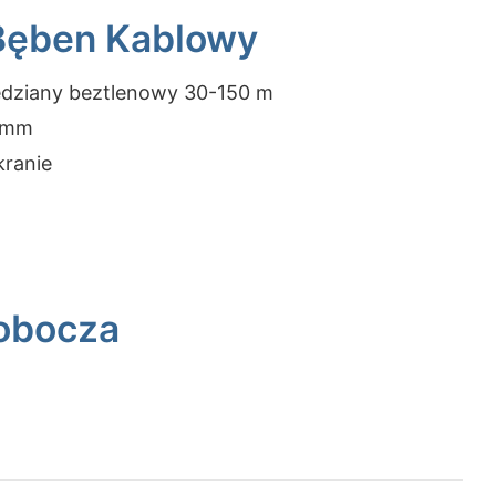
Bęben Kablowy
edziany beztlenowy 30-150 m
8 mm
kranie
Robocza