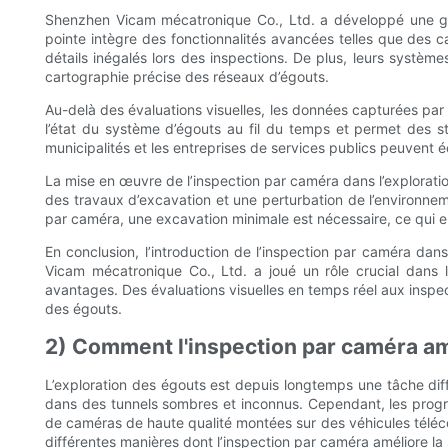
Shenzhen Vicam mécatronique Co., Ltd. a développé une ga
pointe intègre des fonctionnalités avancées telles que des c
détails inégalés lors des inspections. De plus, leurs systèm
cartographie précise des réseaux d’égouts.
Au-delà des évaluations visuelles, les données capturées par 
l’état du système d’égouts au fil du temps et permet des str
municipalités et les entreprises de services publics peuvent
La mise en œuvre de l’inspection par caméra dans l’explorat
des travaux d’excavation et une perturbation de l’environne
par caméra, une excavation minimale est nécessaire, ce qui en
En conclusion, l’introduction de l’inspection par caméra dan
Vicam mécatronique Co., Ltd. a joué un rôle crucial dans
avantages. Des évaluations visuelles en temps réel aux inspecti
des égouts.
2) Comment l'inspection par caméra amél
L’exploration des égouts est depuis longtemps une tâche diff
dans des tunnels sombres et inconnus. Cependant, les progrès
de caméras de haute qualité montées sur des véhicules téléco
différentes manières dont l’inspection par caméra améliore la s