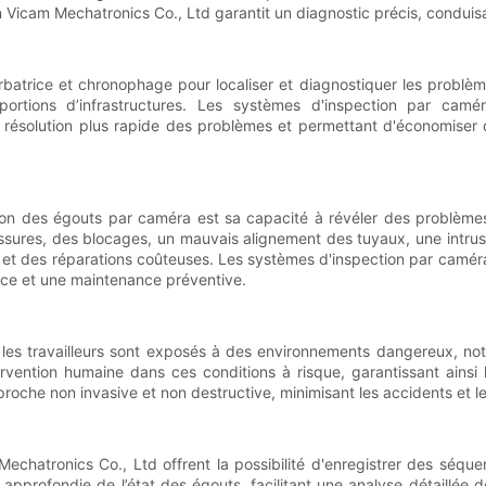
icam Mechatronics Co., Ltd garantit un diagnostic précis, conduisan
urbatrice et chronophage pour localiser et diagnostiquer les prob
portions d’infrastructures. Les systèmes d'inspection par cam
 résolution plus rapide des problèmes et permettant d'économiser 
ion des égouts par caméra est sa capacité à révéler des problème
ssures, des blocages, un mauvais alignement des tuyaux, une intrusi
 et des réparations coûteuses. Les systèmes d'inspection par camér
oce et une maintenance préventive.
 les travailleurs sont exposés à des environnements dangereux, no
ntervention humaine dans ces conditions à risque, garantissant ains
oche non invasive et non destructive, minimisant les accidents et le
chatronics Co., Ltd offrent la possibilité d'enregistrer des séqu
 approfondie de l’état des égouts, facilitant une analyse détaillé