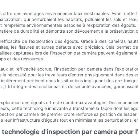
uts offre des avantages environnementaux inestimables. Avant cette 
ation, qui perturbaient les habitats, polluaient les sols et l’eau 
t l’empreinte environnementale associée à l’exploration des égouts
tière de durabilité et démontre son dévouement à la préservation d
’efficacité de l’exploration des égouts. Grâce à des caméras haute
uites, les fissures et autres défauts avec précision. Cela permet de
illées capturées lors de l'inspection par caméra peuvent également s
ps et des ressources.
 et l’efficacité accrue, l’inspection par caméra dans l’exploratio
ne la nécessité pour les travailleurs d’entrer physiquement dans de
rticulièrement pertinent dans les situations impliquant des gaz toxiq
td intègre des fonctionnalités de sécurité avancées, garantissant l
s l’exploration des égouts offre de nombreux avantages. Des économi
illeurs, cette technologie innovante a transformé la façon dont les 
ction par caméra de premier ordre renforce sa position de leader da
 de leur infrastructure d’égouts tout en minimisant les perturbations, 
a technologie d'inspection par caméra pour 