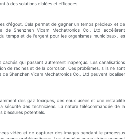
t à des solutions ciblées et efficaces.
lèmes d'égout. Cela permet de gagner un temps précieux et de
éra de Shenzhen Vicam Mechatronics Co., Ltd accélèrent
du temps et de l'argent pour les organismes municipaux, les
s cachés qui passent autrement inaperçus. Les canalisations
on de racines et de la corrosion. Ces problèmes, s’ils ne sont
a de Shenzhen Vicam Mechatronics Co., Ltd peuvent localiser
tamment des gaz toxiques, des eaux usées et une instabilité
i la sécurité des techniciens. La nature télécommandée de la
s blessures potentiels.
ences vidéo et de capturer des images pendant le processus
e des zones problématiques. Les données enregistrées peuvent