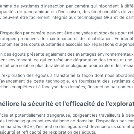
mme de systèmes d'inspection par caméra qui répondent à différ
apacités de panoramique et d'inclinaison, des fonctionnalités de zoo
es peuvent être facilement intégrés aux technologies GPS et de carto
l’inspection par caméra peuvent être analysées et stockées pour réfé
atégies proactives de maintenance et de réhabilitation. En identifi
 économiser des coûts substantiels associés aux réparations d’urgen
ion des égouts présente également des avantages environnementaux 
ment environnant, ce qui entraîne une dégradation des terres et une
 fait une solution plus durable et écologique pour explorer les rése
s l’exploration des égouts a transformé la façon dont nous abordons 
 l’avancement de cette technologie, en fournissant des systèmes 
ons complètes et à l’analyse des données, l’inspection par caméra garan
iore la sécurité et l'efficacité de l'explor
icile et potentiellement dangereuse, obligeant les travailleurs à 
 technologiques ont révolutionné ce domaine, l’inspection par camé
mmandés (ROV), l’inspection des égouts est devenue plus sûre et plu
écurité et l’efficacité de l’exploration des égouts.