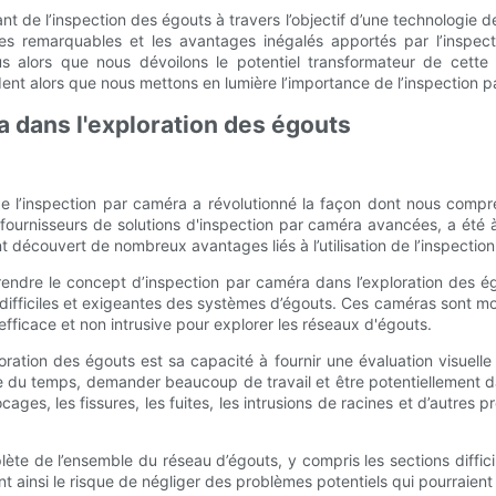
 de l’inspection des égouts à travers l’objectif d’une technologie d
ges remarquables et les avantages inégalés apportés par l’inspe
ous alors que nous dévoilons le potentiel transformateur de cett
ent alors que nous mettons en lumière l’importance de l’inspection p
ra dans l'exploration des égouts
 de l’inspection par caméra a révolutionné la façon dont nous com
fournisseurs de solutions d'inspection par caméra avancées, a été à
t découvert de nombreux avantages liés à l’utilisation de l’inspectio
endre le concept d’inspection par caméra dans l’exploration des ég
difficiles et exigeantes des systèmes d’égouts. Ces caméras sont mo
efficace et non intrusive pour explorer les réseaux d'égouts.
oration des égouts est sa capacité à fournir une évaluation visuell
e du temps, demander beaucoup de travail et être potentiellement dan
ages, les fissures, les fuites, les intrusions de racines et d’autres 
te de l’ensemble du réseau d’égouts, y compris les sections difficile
nt ainsi le risque de négliger des problèmes potentiels qui pourraien