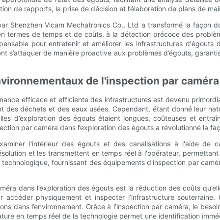
ation de rapports, la prise de décision et l’élaboration de plans de m
par Shenzhen Vicam Mechatronics Co., Ltd a transformé la façon don
té en termes de temps et de coûts, à la détection précoce des probl
ensable pour entretenir et améliorer les infrastructures d'égouts 
nt s’attaquer de manière proactive aux problèmes d’égouts, garantis
vironnementaux de l'inspection par caméra 
nce efficace et efficiente des infrastructures est devenu primordial.
ment des déchets et des eaux usées. Cependant, étant donné leur nat
elles d’exploration des égouts étaient longues, coûteuses et ent
ection par caméra dans l’exploration des égouts a révolutionné la fa
examiner l'intérieur des égouts et des canalisations à l'aide de
ution et les transmettent en temps réel à l'opérateur, permettant u
on technologique, fournissant des équipements d'inspection par camé
éra dans l’exploration des égouts est la réduction des coûts qu’elle
r accéder physiquement et inspecter l’infrastructure souterraine.
ns dans l’environnement. Grâce à l’inspection par caméra, le besoin
ature en temps réel de la technologie permet une identification imm