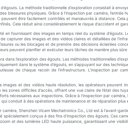
 d’égouts. La méthode traditionnelle d’exploration consistait à envoyer
des blessures physiques. Grâce à l’inspection par caméra, l’entrée h
 peuvent être facilement contrôlés et manœuvrés à distance. Cela
nés. Cela réduit ainsi considérablement le risque d’accident et garant
rité en fournissant des images en temps réel du système d’égouts. L
 capturer des images et des vidéos claires et détaillées de l’infra
 fissures ou les blocages et de prendre des décisions éclairées conc
leurs peuvent planifier et exécuter leurs tâches de manière plus sûre 
méra dans l’exploration des égouts. Les méthodes traditionnelles d’
siquement dans le système d’égouts, en s’appuyant sur des techniqu
utieuse de chaque recoin de l’infrastructure. L’inspection par ca
 images et des vidéos haute résolution, les opérateurs peuvent insp
 zones difficiles d’accès, offrant une vue claire de l’état des tuya
orts nécessaires aux inspections. Grâce à l'inspection par caméra, les
e qui conduit à des opérations de maintenance et de réparation plus 
ar caméra, Shenzhen Vicam Mechatronics Co., Ltd est à l'avant-garde
spécialement conçus à des fins d'inspection des égouts. Ces camér
 zoom et des lumières LED haute puissance, garantissant une visibi