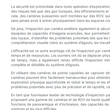
La sécurité est primordiale dans toute opération d’exploration
des risques tels que des gaz toxiques, des effondrements et 
cela, des caméras puissantes sont montées sur des ROV, qui
sans jamais avoir à entrer physiquement dans les espaces confi
De plus, l’inspection par caméra améliore également la sécu
équipées de capacités d’imagerie avancées, leur permettant de
des tuyaux, d’identifier les problèmes potentiels tels que les
compréhension visuelle claire du système d’égouts, les travail
L’efficacité est un autre avantage clé de l’inspection par ca
temps et de ressources. Les ouvriers ont dû se déplacer phy
de temps, mais a également rendu difficile l’inspection min
complète et détaillée du système d’égouts.
En utilisant des caméras de pointe capables de capturer des
caméras peuvent être facilement manœuvrées pour atteindre les
exploration physique approfondie et réduit le temps et les eff
problèmes potentiels avec plus de précision et de rapidité, c
En tant que fournisseur leader de technologie d'inspection p
proposent une gamme de caméras et de ROV de haute qualité 
fonctions de panoramique et d'inclinaison, des capacités de
sombres et les plus difficiles.