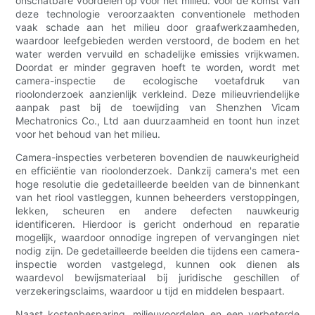
onschatbare voordelen op voor het milieu. Vóór de komst van
deze technologie veroorzaakten conventionele methoden
vaak schade aan het milieu door graafwerkzaamheden,
waardoor leefgebieden werden verstoord, de bodem en het
water werden vervuild en schadelijke emissies vrijkwamen.
Doordat er minder gegraven hoeft te worden, wordt met
camera-inspectie de ecologische voetafdruk van
rioolonderzoek aanzienlijk verkleind. Deze milieuvriendelijke
aanpak past bij de toewijding van Shenzhen Vicam
Mechatronics Co., Ltd aan duurzaamheid en toont hun inzet
voor het behoud van het milieu.
Camera-inspecties verbeteren bovendien de nauwkeurigheid
en efficiëntie van rioolonderzoek. Dankzij camera's met een
hoge resolutie die gedetailleerde beelden van de binnenkant
van het riool vastleggen, kunnen beheerders verstoppingen,
lekken, scheuren en andere defecten nauwkeurig
identificeren. Hierdoor is gericht onderhoud en reparatie
mogelijk, waardoor onnodige ingrepen of vervangingen niet
nodig zijn. De gedetailleerde beelden die tijdens een camera-
inspectie worden vastgelegd, kunnen ook dienen als
waardevol bewijsmateriaal bij juridische geschillen of
verzekeringsclaims, waardoor u tijd en middelen bespaart.
Naast kostenbesparing, milieuvoordelen en een verbeterde