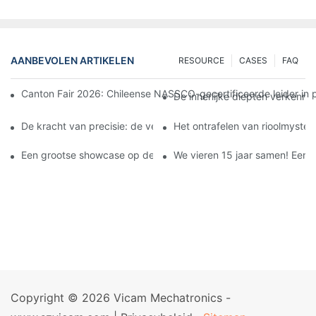
AANBEVOLEN ARTIKELEN
RESOURCE
CASES
FAQ
Canton Fair 2026: Chileense NASSCO-gecertificeerde leider in p
De innerlijke diepten verkennen
De kracht van precisie: de verborgen geheimen onthullen met c
Het ontrafelen van rioolmyster
Een grootse showcase op de Chengdu International Pipeline Exhib
We vieren 15 jaar samen! Een r
Copyright © 2026 Vicam Mechatronics -