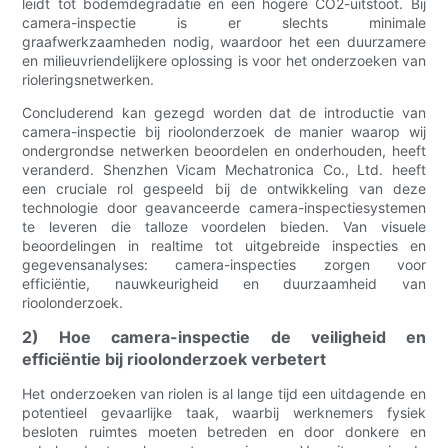
leidt tot bodemdegradatie en een hogere CO2-uitstoot. Bij
camera-inspectie is er slechts minimale
graafwerkzaamheden nodig, waardoor het een duurzamere
en milieuvriendelijkere oplossing is voor het onderzoeken van
rioleringsnetwerken.
Concluderend kan gezegd worden dat de introductie van
camera-inspectie bij rioolonderzoek de manier waarop wij
ondergrondse netwerken beoordelen en onderhouden, heeft
veranderd. Shenzhen Vicam Mechatronica Co., Ltd. heeft
een cruciale rol gespeeld bij de ontwikkeling van deze
technologie door geavanceerde camera-inspectiesystemen
te leveren die talloze voordelen bieden. Van visuele
beoordelingen in realtime tot uitgebreide inspecties en
gegevensanalyses: camera-inspecties zorgen voor
efficiëntie, nauwkeurigheid en duurzaamheid van
rioolonderzoek.
2) Hoe camera-inspectie de veiligheid en
efficiëntie bij rioolonderzoek verbetert
Het onderzoeken van riolen is al lange tijd een uitdagende en
potentieel gevaarlijke taak, waarbij werknemers fysiek
besloten ruimtes moeten betreden en door donkere en