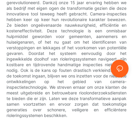
gerevolutioneerd. Dankzij onze 15 jaar ervaring hebben we
als bedrijf met eigen ogen de transformatie gezien die deze
innovatieve tool teweeg heeft gebracht. Camera-inspecties
hebben keer op keer hun revolutionaire karakter bewezen.
Ze bieden ongeëvenaarde nauwkeurigheid, efficiëntie en
kosteneffectiviteit. Deze technologie is een onmisbaar
hulpmiddel geworden voor gemeenten, aannemers en
huiseigenaren, of het nu gaat om het identificeren van
verstoppingen en lekkages of het voorkomen van potentiële
gevaren. Doordat het systeem eenvoudig door het
ingewikkelde doolhof van rioleringssystemen navigeert, zijn
kostbare en tijdrovende handmatige inspecties niet langer
nodig. Ook is de kans op fouten drastisch verkleind. Nu we
de toekomst ingaan, blijven we ons inzetten voor de nieuwste
ontwikkelingen op het gebied van camera-
inspectietechnologie. We streven ernaar om onze klanten de
meest uitgebreide en betrouwbare rioolonderzoeksdiensten
te bieden die er zijn. Laten we deze transformatieve aanpak
samen voortzetten en ervoor zorgen dat toekomstige
generaties over schonere, veiligere en efficiëntere
rioleringssystemen beschikken.