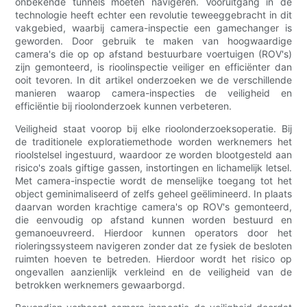
onbekende tunnels moeten navigeren. Vooruitgang in de
technologie heeft echter een revolutie teweeggebracht in dit
vakgebied, waarbij camera-inspectie een gamechanger is
geworden. Door gebruik te maken van hoogwaardige
camera's die op op afstand bestuurbare voertuigen (ROV's)
zijn gemonteerd, is rioolinspectie veiliger en efficiënter dan
ooit tevoren. In dit artikel onderzoeken we de verschillende
manieren waarop camera-inspecties de veiligheid en
efficiëntie bij rioolonderzoek kunnen verbeteren.
Veiligheid staat voorop bij elke rioolonderzoeksoperatie. Bij
de traditionele exploratiemethode worden werknemers het
rioolstelsel ingestuurd, waardoor ze worden blootgesteld aan
risico's zoals giftige gassen, instortingen en lichamelijk letsel.
Met camera-inspectie wordt de menselijke toegang tot het
object geminimaliseerd of zelfs geheel geëlimineerd. In plaats
daarvan worden krachtige camera's op ROV's gemonteerd,
die eenvoudig op afstand kunnen worden bestuurd en
gemanoeuvreerd. Hierdoor kunnen operators door het
rioleringssysteem navigeren zonder dat ze fysiek de besloten
ruimten hoeven te betreden. Hierdoor wordt het risico op
ongevallen aanzienlijk verkleind en de veiligheid van de
betrokken werknemers gewaarborgd.