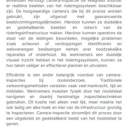
Bovendien verhoogt camera-inspectie de veiligheid doordat
er realtime beelden van het rioleringssysteem beschikbaar
zijn. De hoogwaardige camera's die bij dit proces worden
gebruikt, zijn uitgerust met geavanceerde
beeldvormingsmogelijkheden. Hierdoor kunnen ze duidelijke
en gedetailleerde beelden en video's van de
rioleringsinfrastructuur maken. Hierdoor kunnen operators de
staat van de leidingen beoordelen, mogelijke problemen
zoals scheuren of verstoppingen identificeren en
weloverwogen beslissingen nemen over noodzakelijke
reparaties of onderhoud. Als werknemers een duidelijk
visueel inzicht hebben in het rioleringssysteem, kunnen ze
hun taken veiliger en effectiever plannen en uitvoeren.
Efficiëntie is een ander belangrijk voordeel van camera-
inspecties bij rioolonderzoek. Traditionele
verkenningsmethoden vereisten vaak veel mankracht, tijd en
middelen. Werknemers moesten fysiek door het rioolstelsel
navigeren en daarbij handmatige inspectietechnieken
gebruiken. Dit kostte niet alleen veel tijd, maar maakte het
ook lastig om elke hoek en kier van de infrastructuur grondig
te inspecteren. Camera-inspectie stroomlijnt dit proces door
een uitgebreid en gedetailleerd beeld van het rioolstelsel te
geven.