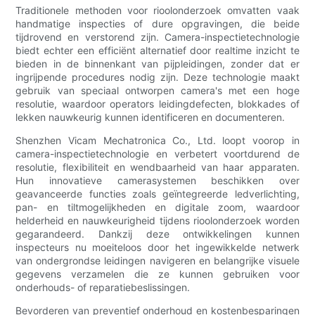
Traditionele methoden voor rioolonderzoek omvatten vaak
handmatige inspecties of dure opgravingen, die beide
tijdrovend en verstorend zijn. Camera-inspectietechnologie
biedt echter een efficiënt alternatief door realtime inzicht te
bieden in de binnenkant van pijpleidingen, zonder dat er
ingrijpende procedures nodig zijn. Deze technologie maakt
gebruik van speciaal ontworpen camera's met een hoge
resolutie, waardoor operators leidingdefecten, blokkades of
lekken nauwkeurig kunnen identificeren en documenteren.
Shenzhen Vicam Mechatronica Co., Ltd. loopt voorop in
camera-inspectietechnologie en verbetert voortdurend de
resolutie, flexibiliteit en wendbaarheid van haar apparaten.
Hun innovatieve camerasystemen beschikken over
geavanceerde functies zoals geïntegreerde ledverlichting,
pan- en tiltmogelijkheden en digitale zoom, waardoor
helderheid en nauwkeurigheid tijdens rioolonderzoek worden
gegarandeerd. Dankzij deze ontwikkelingen kunnen
inspecteurs nu moeiteloos door het ingewikkelde netwerk
van ondergrondse leidingen navigeren en belangrijke visuele
gegevens verzamelen die ze kunnen gebruiken voor
onderhouds- of reparatiebeslissingen.
Bevorderen van preventief onderhoud en kostenbesparingen