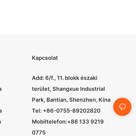
Kapcsolat
Add: 6/f., 11. blokk északi
a
terület, Shangxue Industrial
Park, Bantian, Shenzhen, Kína
a
Tel: +86-0755-89202820
a
Mobiltelefon:+86 133 9219
0775