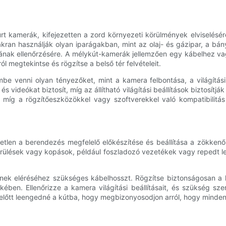
kamerák, kifejezetten a zord környezeti körülmények elviselésére é
an használják olyan iparágakban, mint az olaj- és gázipar, a bány
otának ellenőrzésére. A mélykút-kamerák jellemzően egy kábelhez v
l megtekintse és rögzítse a belső tér felvételeit.
mbe venni olyan tényezőket, mint a kamera felbontása, a világít
 videókat biztosít, míg az állítható világítási beállítások biztosítj
 míg a rögzítőeszközökkel vagy szoftverekkel való kompatibilitá
tetlen a berendezés megfelelő előkészítése és beállítása a zökken
rülések vagy kopások, például foszladozó vezetékek vagy repedt len
nek eléréséhez szükséges kábelhosszt. Rögzítse biztonságosan a 
ében. Ellenőrizze a kamera világítási beállításait, és szükség szer
ielőtt leengedné a kútba, hogy megbizonyosodjon arról, hogy minde