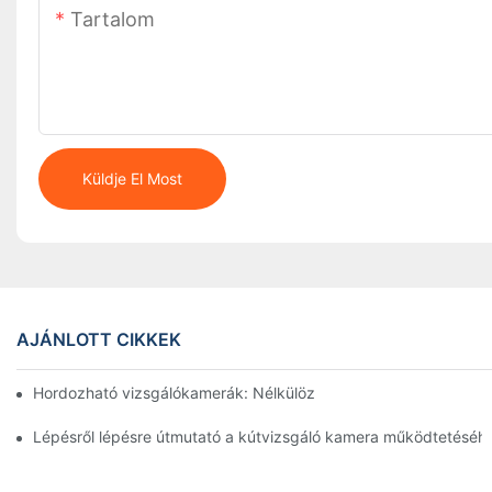
Tartalom
Küldje El Most
AJÁNLOTT CIKKEK
Hordozható vizsgálókamerák: Nélkülözhetetlen eszközök sza
Lépésről lépésre útmutató a kútvizsgáló kamera működtetéséh