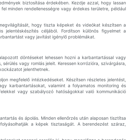
redmények biztosítása érdekében. Kezdje azzal, hogy lassan
fel minden rendellenességre vagy érdekes területre, például
egvilágítását, hogy tiszta képeket és videókat készítsen a
 jelentéskészítés céljából. Fordítson különös figyelmet a
rbantartást vagy javítást igénylő problémákat.
lapozott döntéseket lehessen hozni a karbantartással vagy
sérülés vagy romlás jeleit. Keressen korrózióra, szivárgásra,
kockázatot jelenthetnek.
on megfelelő intézkedéseket. Készítsen részletes jelentést,
 vagy karbantartásokat, valamint a folyamatos monitoring és
t felekkel vagy szabályozó hatóságokkal való kommunikáció
tartás és ápolás. Minden ellenőrzés után alaposan tisztítsa
lyásolhatják a képek tisztaságát. A berendezést száraz,