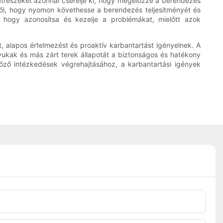
katrészeket azonnal cserélje ki, hogy megelőzze a berendezés
kről, hogy nyomon követhesse a berendezés teljesítményét és
, hogy azonosítsa és kezelje a problémákat, mielőtt azok
t, alapos értelmezést és proaktív karbantartást igényelnek. A
yukak és más zárt terek állapotát a biztonságos és hatékony
őző intézkedések végrehajtásához, a karbantartási igények