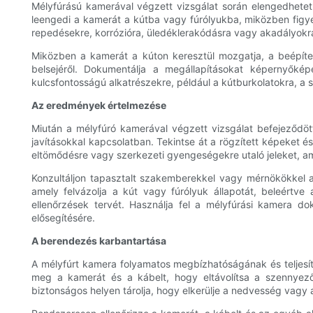
Mélyfúrású kamerával végzett vizsgálat során elengedhetet
leengedi a kamerát a kútba vagy fúrólyukba, miközben figye
repedésekre, korrózióra, üledéklerakódásra vagy akadályokra
Miközben a kamerát a kúton keresztül mozgatja, a beépítet
belsejéről. Dokumentálja a megállapításokat képernyőképe
kulcsfontosságú alkatrészekre, például a kútburkolatokra, a 
Az eredmények értelmezése
Miután a mélyfúró kamerával végzett vizsgálat befejeződö
javításokkal kapcsolatban. Tekintse át a rögzített képeket é
eltömődésre vagy szerkezeti gyengeségekre utaló jeleket, am
Konzultáljon tapasztalt szakemberekkel vagy mérnökökkel az
amely felvázolja a kút vagy fúrólyuk állapotát, beleértve 
ellenőrzések tervét. Használja fel a mélyfúrási kamera d
elősegítésére.
A berendezés karbantartása
A mélyfúrt kamera folyamatos megbízhatóságának és teljesít
meg a kamerát és a kábelt, hogy eltávolítsa a szennyez
biztonságos helyen tárolja, hogy elkerülje a nedvesség vagy