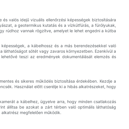
s valós idejű vizuális ellenőrzési képességek biztosítására
ászat, a geotermikus kutatás és a vízkútfúrás, a fúrólyukak,
agy rúdhoz vannak rögzítve, amelyet le lehet engedni a kútba
ási képességek, a kábelhossz és a más berendezésekkel való
ák a láthatóságot sötét vagy zavaros környezetben. Ezenkívül a
s lehetővé teszi az eredmények dokumentálását elemzés és
őmentes és sikeres működés biztosítása érdekében. Kezdje a
csék. Használat előtt cserélje ki a hibás alkatrészeket, hogy
kamerát a kábelhez, ügyelve arra, hogy minden csatlakozás
int állítsa be azokat a zárt térben való optimális láthatóság
n alkatrész megfelelően működik.