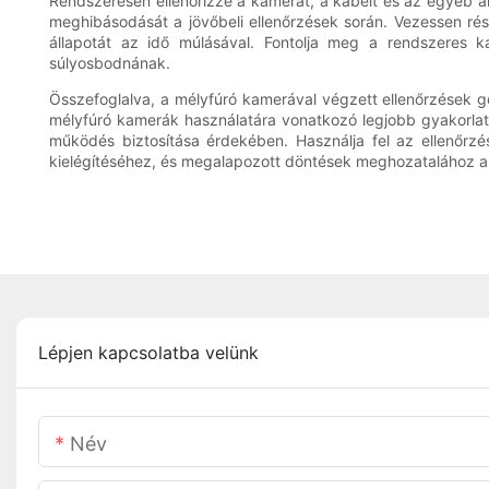
Rendszeresen ellenőrizze a kamerát, a kábelt és az egyéb al
meghibásodását a jövőbeli ellenőrzések során. Vezessen rés
állapotát az idő múlásával. Fontolja meg a rendszeres k
súlyosbodnának.
Összefoglalva, a mélyfúró kamerával végzett ellenőrzések gon
mélyfúró kamerák használatára vonatkozó legjobb gyakorlato
működés biztosítása érdekében. Használja fel az ellenőrz
kielégítéséhez, és megalapozott döntések meghozatalához 
Lépjen kapcsolatba velünk
Név