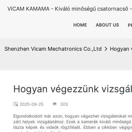
VICAM KAMAMA - Kiváló minőségű csatornacső -e
HOME
ABOUT US
P
Shenzhen Vicam Mechatronics Co.,Ltd
Hogyan v
Hogyan végezzünk vizsgál
2025-09-25
305
Elgondolkodott már azon, hogyan végezhet vizsgálatokat mé
zárt helyek vizsgálatához. Ezek a kamerák kiváló minőségű o
tiszta képek és videók rögzítését. Ebben a cikkben végigv