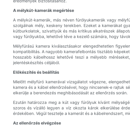
eredmények biztosításához.
A mélykút-kamerák megértése
A mélykút-kamerák, más néven fúrólyukamerák vagy mélyfúrt 
szolgálnak mély, keskeny terekben. Ezeket a kamerákat gyakr
kútburkolatok, szivattyúk és más kritikus alkatrészek állap
vagy fúrólyukba, lehetővé téve a kezelő számára, hogy távolró
Mélyfúrású kamera kiválasztásakor elengedhetetlen figyele
kompatibilitás. A nagyobb kamerafelbontás tisztább képeket és
hosszabb kábelhossz lehetővé teszi a mélyebb méréseket,
jelentéskészítés céljából.
Előkészítés és beállítás
Mielőtt mélyfúró kamerával vizsgálatot végezne, elengedhe
kamera és a kábel ellenőrzésével, hogy nincsenek-e rajtuk sé
elkerülje a berendezés meghibásodását az ellenőrzés során.
Ezután határozza meg a kút vagy fúrólyuk kívánt mélységé
szoros és vízálló legyen a víz okozta károk elkerülése érdek
érdekében. Végül tesztelje a kamerát és a kábelrendszert, m
Az ellenőrzés elvégzése