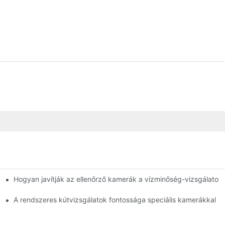
Hogyan javítják az ellenőrző kamerák a vízminőség-vizsgálatot?
kemberek számára
ez
A rendszeres kútvizsgálatok fontossága speciális kamerákkal