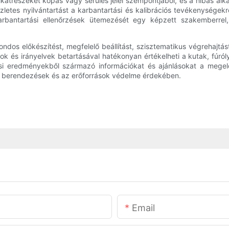
katrészeket kopás vagy sérülés jelei szempontjából, és a hibás al
zletes nyilvántartást a karbantartási és kalibrációs tevékenysége
arbantartási ellenőrzések ütemezését egy képzett szakemberrel
dos előkészítést, megfelelő beállítást, szisztematikus végrehajtás
k és irányelvek betartásával hatékonyan értékelheti a kutak, fúról
ési eredményekből származó információkat és ajánlásokat a megel
a berendezések és az erőforrások védelme érdekében.
Email