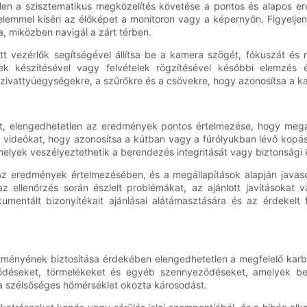
len a szisztematikus megközelítés követése a pontos és alapos e
lemmel kíséri az élőképet a monitoron vagy a képernyőn. Figyeljen 
, miközben navigál a zárt térben.
t vezérlők segítségével állítsa be a kamera szögét, fókuszát és m
k készítésével vagy felvételek rögzítésével későbbi elemzés és
szivattyúegységekre, a szűrőkre és a csövekre, hogy azonosítsa a ka
tt, elengedhetetlen az eredmények pontos értelmezése, hogy mega
s videókat, hogy azonosítsa a kútban vagy a fúrólyukban lévő kopás, 
elyek veszélyeztethetik a berendezés integritását vagy biztonsági 
 eredmények értelmezésében, és a megállapítások alapján javasolj
az ellenőrzés során észlelt problémákat, az ajánlott javításokat
okumentált bizonyítékait ajánlásai alátámasztására és az érdekel
ményének biztosítása érdekében elengedhetetlen a megfelelő karban
ődéseket, törmelékeket és egyéb szennyeződéseket, amelyek befo
 a szélsőséges hőmérséklet okozta károsodást.