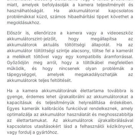
miatt, amelyek befolyásolják a kamera teljesítményét és
használhatóságát. Ha akkumulátorral kapcsolatos
problémákkal küzd, számos hibaelhárítási tippet követhet a
megoldásukhoz.
Először is, ellenőrizze a kamera vagy a videoeszköz
akkumulátorszint-jelzőit, hogy megállapítsa az
akkumulátorok aktuális töltöttségi állapotát. Ha az
akkumulátor töltöttségi szintje alacsony, töltse fel a kamerát
a mellékelt töltővel vagy egy kompatibilis áramforrással.
Győződjön meg arról, hogy a töltőkábel megfelelően
működik, és hogy nincsenek olyan problémák a
tápegységgel, amelyek megakadályozhatják az
akkumulátorok teljes feltöltését.
Ha a kamera akkumulátorának élettartama továbbra is
gyenge, érdemes lehet újrakalibrálni az akkumulátorokat a
kapacitásuk és teljesítményük helyreállítása érdekében.
Egyes kamerák kalibrációs funkcióval rendelkeznek, amely
optimalizálja az akkumulátor használatát és meghosszabbítja
az élettartamukat. Az akkumulátorok újrakalibrálásával
kapcsolatos utasításokért lásd a felhasználói kézikönyvet,
vagy fordulj a gyártóhoz.