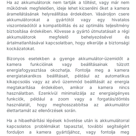
Ha az akkumulátorok nem tartják a töltést, vagy már nem
működnek megfelelően, ideje lehet kicserélni őket a kamera
áramellátásának helyreállítása érdekében. Vásároljon csere
akkumulátorokat a gyártótól vagy egy hivatalos
viszonteladótól a kompatibilitás és az optimális teljesítmény
biztosítása érdekében. Kövesse a gyártó útmutatásait a régi
akkumulátorok megfelelő behelyezésével és
ártalmatlanításával kapcsolatban, hogy elkerülje a biztonsági
kockázatokat.
Bizonyos esetekben a gyenge akkumulátor-üzemidőt a
kamera funkcióinak vagy beállításainak túlzott
energiafogyasztása okozhatja. Fontolja meg a kamera
energiatakarékos beállításait, például az automatikus
kikapcsolás vagy az alvó üzemmód beállítását az energia
megtakarítása érdekében, amikor a kamera nincs
használatban. Ezenkívül minimalizálja az energiaigényes
funkciók, például a zoom vagy a forgatás/döntés
használatát, hogy meghosszabbítsa az akkumulátor
élettartamát az ellenőrzések során.
Ha a hibaelhárítási lépések követése után is akkumulátorral
kapcsolatos problémákat tapasztal, további segítségért
forduljon a kamera gyártójához, vagy fontolja meg