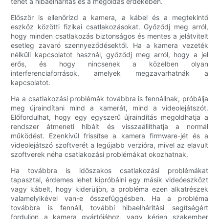
tehet a hibaelhárítás és a megoldás érdekében.
Először is ellenőrizd a kamera, a kábel és a megtekintő
eszköz közötti fizikai csatlakozásokat. Győződj meg arról,
hogy minden csatlakozás biztonságos és mentes a jelátvitelt
esetleg zavaró szennyeződésektől. Ha a kamera vezeték
nélküli kapcsolatot használ, győződj meg arról, hogy a jel
erős, és hogy nincsenek a közelben olyan
interferenciaforrások, amelyek megzavarhatnák a
kapcsolatot.
Ha a csatlakozási problémák továbbra is fennállnak, próbálja
meg újraindítani mind a kamerát, mind a videolejátszót.
Előfordulhat, hogy egy egyszerű újraindítás megoldhatja a
rendszer átmeneti hibáit és visszaállíthatja a normál
működést. Ezenkívül frissítse a kamera firmware-jét és a
videolejátszó szoftverét a legújabb verzióra, mivel az elavult
szoftverek néha csatlakozási problémákat okozhatnak.
Ha továbbra is időszakos csatlakozási problémákat
tapasztal, érdemes lehet kipróbálni egy másik videóeszközt
vagy kábelt, hogy kiderüljön, a probléma ezen alkatrészek
valamelyikével van-e összefüggésben. Ha a probléma
továbbra is fennáll, további hibaelhárítási segítségért
forduljon a kamera gyártójához, vagy kérjen szakember