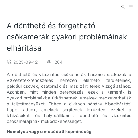
A dönthető és forgatható
csőkamerák gyakori problémáinak
elhárítása
2025-09-12
204
A dönthető és vízszintes csőkamerák hasznos eszközök a
vízvezeték-rendszerek nehezen elérhető területeinek,
például csövek, csatornák és más zárt terek vizsgálatához.
Azonban, mint minden berendezés, ezek a kamerák is
gyakori problémákba ütközhetnek, amelyek megzavarhatják
a teljesítményüket. Ebben a cikkben néhány hibaelhárítási
tippet adunk, amelyek segítenek leküzdeni ezeket a
kihívásokat, és helyreállítani a dönthető és vízszintes
csőkamerájának működőképességét.
Homályos vagy elmosódott képminőség