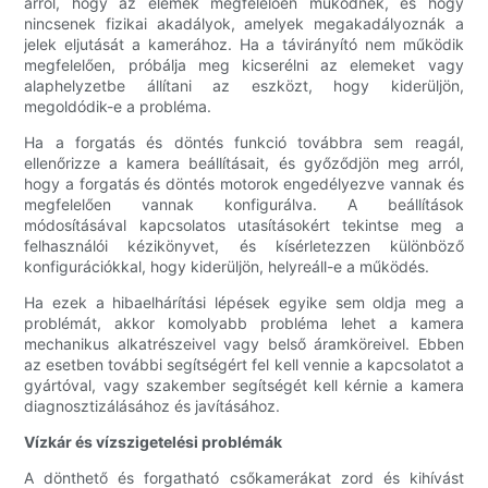
arról, hogy az elemek megfelelően működnek, és hogy
nincsenek fizikai akadályok, amelyek megakadályoznák a
jelek eljutását a kamerához. Ha a távirányító nem működik
megfelelően, próbálja meg kicserélni az elemeket vagy
alaphelyzetbe állítani az eszközt, hogy kiderüljön,
megoldódik-e a probléma.
Ha a forgatás és döntés funkció továbbra sem reagál,
ellenőrizze a kamera beállításait, és győződjön meg arról,
hogy a forgatás és döntés motorok engedélyezve vannak és
megfelelően vannak konfigurálva. A beállítások
módosításával kapcsolatos utasításokért tekintse meg a
felhasználói kézikönyvet, és kísérletezzen különböző
konfigurációkkal, hogy kiderüljön, helyreáll-e a működés.
Ha ezek a hibaelhárítási lépések egyike sem oldja meg a
problémát, akkor komolyabb probléma lehet a kamera
mechanikus alkatrészeivel vagy belső áramköreivel. Ebben
az esetben további segítségért fel kell vennie a kapcsolatot a
gyártóval, vagy szakember segítségét kell kérnie a kamera
diagnosztizálásához és javításához.
Vízkár és vízszigetelési problémák
A dönthető és forgatható csőkamerákat zord és kihívást