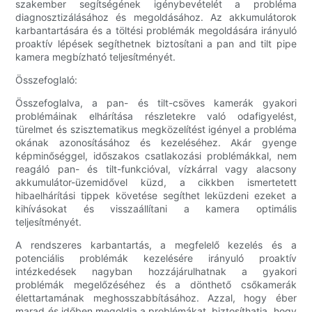
szakember segítségének igénybevételét a probléma
diagnosztizálásához és megoldásához. Az akkumulátorok
karbantartására és a töltési problémák megoldására irányuló
proaktív lépések segíthetnek biztosítani a pan and tilt pipe
kamera megbízható teljesítményét.
Összefoglaló:
Összefoglalva, a pan- és tilt-csöves kamerák gyakori
problémáinak elhárítása részletekre való odafigyelést,
türelmet és szisztematikus megközelítést igényel a probléma
okának azonosításához és kezeléséhez. Akár gyenge
képminőséggel, időszakos csatlakozási problémákkal, nem
reagáló pan- és tilt-funkcióval, vízkárral vagy alacsony
akkumulátor-üzemidővel küzd, a cikkben ismertetett
hibaelhárítási tippek követése segíthet leküzdeni ezeket a
kihívásokat és visszaállítani a kamera optimális
teljesítményét.
A rendszeres karbantartás, a megfelelő kezelés és a
potenciális problémák kezelésére irányuló proaktív
intézkedések nagyban hozzájárulhatnak a gyakori
problémák megelőzéséhez és a dönthető csőkamerák
élettartamának meghosszabbításához. Azzal, hogy éber
marad és időben megoldja a problémákat, biztosíthatja, hogy