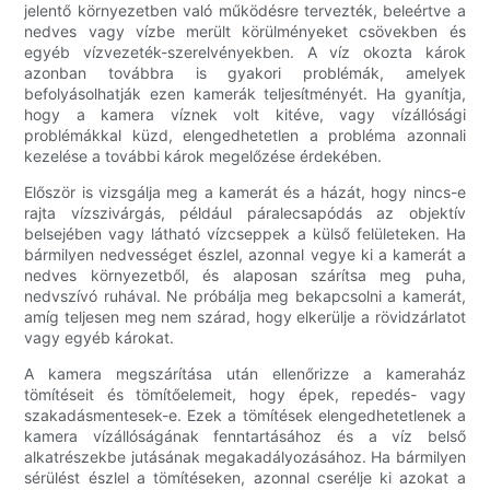
jelentő környezetben való működésre tervezték, beleértve a
nedves vagy vízbe merült körülményeket csövekben és
egyéb vízvezeték-szerelvényekben. A víz okozta károk
azonban továbbra is gyakori problémák, amelyek
befolyásolhatják ezen kamerák teljesítményét. Ha gyanítja,
hogy a kamera víznek volt kitéve, vagy vízállósági
problémákkal küzd, elengedhetetlen a probléma azonnali
kezelése a további károk megelőzése érdekében.
Először is vizsgálja meg a kamerát és a házát, hogy nincs-e
rajta vízszivárgás, például páralecsapódás az objektív
belsejében vagy látható vízcseppek a külső felületeken. Ha
bármilyen nedvességet észlel, azonnal vegye ki a kamerát a
nedves környezetből, és alaposan szárítsa meg puha,
nedvszívó ruhával. Ne próbálja meg bekapcsolni a kamerát,
amíg teljesen meg nem szárad, hogy elkerülje a rövidzárlatot
vagy egyéb károkat.
A kamera megszárítása után ellenőrizze a kameraház
tömítéseit és tömítőelemeit, hogy épek, repedés- vagy
szakadásmentesek-e. Ezek a tömítések elengedhetetlenek a
kamera vízállóságának fenntartásához és a víz belső
alkatrészekbe jutásának megakadályozásához. Ha bármilyen
sérülést észlel a tömítéseken, azonnal cserélje ki azokat a