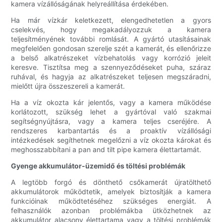
kamera vízállóságának helyreállítása érdekében.
Ha már vízkár keletkezett, elengedhetetlen a gyors
cselekvés, hogy megakadályozzuk a kamera
teljesítményének további romlását. A gyártó utasításainak
megfelelően gondosan szerelje szét a kamerát, és ellenőrizze
a belső alkatrészeket vízbehatolás vagy korrózió jeleit
keresve. Tisztítsa meg a szennyeződéseket puha, száraz
ruhával, és hagyja az alkatrészeket teljesen megszáradni,
mielőtt újra összeszereli a kamerát.
Ha a víz okozta kár jelentős, vagy a kamera működése
korlátozott, szükség lehet a gyártóval való szakmai
segítségnyújtásra, vagy a kamera teljes cseréjére. A
rendszeres karbantartás és a proaktív vízállósági
intézkedések segíthetnek megelőzni a víz okozta károkat és
meghosszabbítani a pan and tilt pipe kamera élettartamát.
Gyenge akkumulátor-üzemidő és töltési problémák
A legtöbb forgó és dönthető csőkamerát újratölthető
akkumulátorok működtetik, amelyek biztosítják a kamera
funkcióinak működtetéséhez szükséges energiát. A
felhasználók azonban problémákba ütközhetnek az
akkumulátor alacsony élettartama vagy a töltési problémák