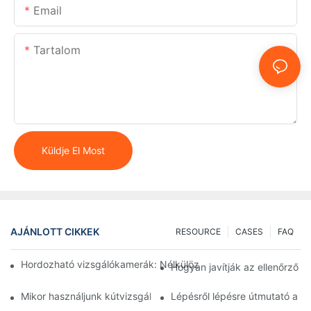
Email
Tartalom
Küldje El Most
AJÁNLOTT CIKKEK
RESOURCE
CASES
FAQ
Hordozható vizsgálókamerák: Nélkülözhetetlen eszközök sza
Hogyan javítják az ellenőrző 
Mikor használjunk kútvizsgáló kamerát: Kulcsfontosságú mutat
Lépésről lépésre útmutató a 