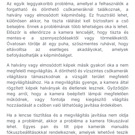
Az egyik leggyakoribb probléma, amellyel a felhasználók a
forgatható és dönthető csőkameráknál találkoznak, a
halvány vagy elmosódott képminőség. Ez frusztráló lehet,
különösen akkor, ha tiszta rálátást kell biztosítani a cső
belsejére. Ennek a problémának több lehetséges oka is lehet.
Először is ellenőrizze a kamera lencséjét, hogy tiszta és
mentes-e a szennyeződésektől vagy törmelékektől.
Óvatosan törölje át egy puha, szöszmentes ruhával, hogy
eltávolítsa az esetleges akadályokat, amelyek
befolyásolhatják a képminőséget.
A halvány vagy elmosódott képek másik gyakori oka a nem
megfelelő megvilágítás. A dönthető és vízszintes csőkamerák
világításra támaszkodnak a vizsgált terület megfelelő
megvilágításához. Ha a megvilágítás gyenge, a kamera által
rögzített képek halványak és életlenek lesznek. Győződjön
meg arról, hogy a kamera beépített lámpái megfelelően
működnek, vagy fontolja meg kiegészítő világítás
hozzáadását a csőben való láthatóság javítása érdekében.
Ha a lencse tisztítása és a megvilágítás javítása nem oldja
meg a problémát, akkor a probléma a kamera fókuszával
lehet. Egyes pan és tilt pipe kamerák manuális
fókuszbeállításokkal rendelkeznek, amelyek lehetővé teszik