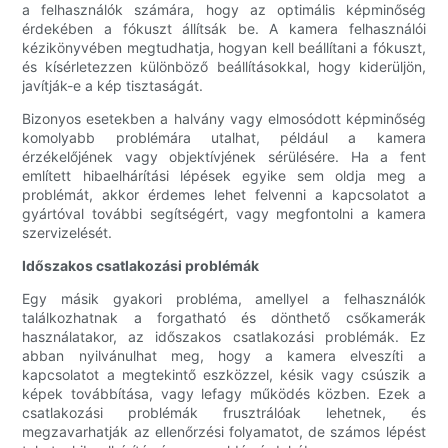
a felhasználók számára, hogy az optimális képminőség
érdekében a fókuszt állítsák be. A kamera felhasználói
kézikönyvében megtudhatja, hogyan kell beállítani a fókuszt,
és kísérletezzen különböző beállításokkal, hogy kiderüljön,
javítják-e a kép tisztaságát.
Bizonyos esetekben a halvány vagy elmosódott képminőség
komolyabb problémára utalhat, például a kamera
érzékelőjének vagy objektívjének sérülésére. Ha a fent
említett hibaelhárítási lépések egyike sem oldja meg a
problémát, akkor érdemes lehet felvenni a kapcsolatot a
gyártóval további segítségért, vagy megfontolni a kamera
szervizelését.
Időszakos csatlakozási problémák
Egy másik gyakori probléma, amellyel a felhasználók
találkozhatnak a forgatható és dönthető csőkamerák
használatakor, az időszakos csatlakozási problémák. Ez
abban nyilvánulhat meg, hogy a kamera elveszíti a
kapcsolatot a megtekintő eszközzel, késik vagy csúszik a
képek továbbítása, vagy lefagy működés közben. Ezek a
csatlakozási problémák frusztrálóak lehetnek, és
megzavarhatják az ellenőrzési folyamatot, de számos lépést