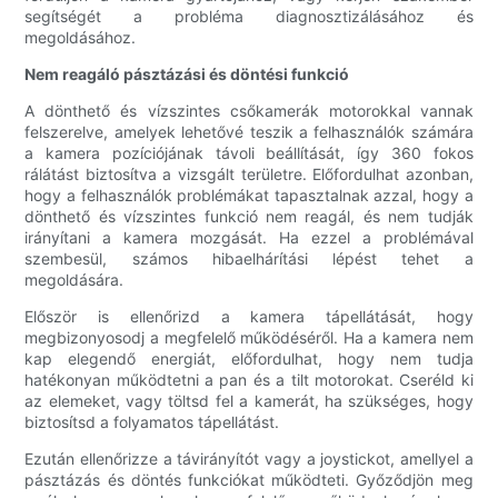
segítségét a probléma diagnosztizálásához és
megoldásához.
Nem reagáló pásztázási és döntési funkció
A dönthető és vízszintes csőkamerák motorokkal vannak
felszerelve, amelyek lehetővé teszik a felhasználók számára
a kamera pozíciójának távoli beállítását, így 360 fokos
rálátást biztosítva a vizsgált területre. Előfordulhat azonban,
hogy a felhasználók problémákat tapasztalnak azzal, hogy a
dönthető és vízszintes funkció nem reagál, és nem tudják
irányítani a kamera mozgását. Ha ezzel a problémával
szembesül, számos hibaelhárítási lépést tehet a
megoldására.
Először is ellenőrizd a kamera tápellátását, hogy
megbizonyosodj a megfelelő működéséről. Ha a kamera nem
kap elegendő energiát, előfordulhat, hogy nem tudja
hatékonyan működtetni a pan és a tilt motorokat. Cseréld ki
az elemeket, vagy töltsd fel a kamerát, ha szükséges, hogy
biztosítsd a folyamatos tápellátást.
Ezután ellenőrizze a távirányítót vagy a joystickot, amellyel a
pásztázás és döntés funkciókat működteti. Győződjön meg