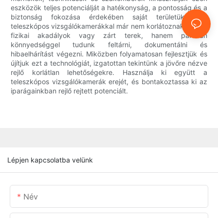
eszközök teljes potenciálját a hatékonyság, a pontosság és a
biztonság fokozása érdekében saját területükön. A
teleszkópos vizsgálókamerákkal már nem korlátoznak minket
fizikai akadályok vagy zárt terek, hanem páratlan
könnyedséggel tudunk feltárni, dokumentálni és
hibaelhárítást végezni. Miközben folyamatosan fejlesztjük és
újítjuk ezt a technológiát, izgatottan tekintünk a jövőre nézve
rejlő korlátlan lehetőségekre. Használja ki együtt a
teleszkópos vizsgálókamerák erejét, és bontakoztassa ki az
iparágainkban rejlő rejtett potenciált.
Lépjen kapcsolatba velünk
Név