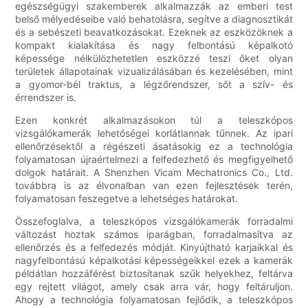
egészségügyi szakemberek alkalmazzák az emberi test
belső mélyedéseibe való behatolásra, segítve a diagnosztikát
és a sebészeti beavatkozásokat. Ezeknek az eszközöknek a
kompakt kialakítása és nagy felbontású képalkotó
képessége nélkülözhetetlen eszközzé teszi őket olyan
területek állapotainak vizualizálásában és kezelésében, mint
a gyomor-bél traktus, a légzőrendszer, sőt a szív- és
érrendszer is.
Ezen konkrét alkalmazásokon túl a teleszkópos
vizsgálókamerák lehetőségei korlátlannak tűnnek. Az ipari
ellenőrzésektől a régészeti ásatásokig ez a technológia
folyamatosan újraértelmezi a felfedezhető és megfigyelhető
dolgok határait. A Shenzhen Vicam Mechatronics Co., Ltd.
továbbra is az élvonalban van ezen fejlesztések terén,
folyamatosan feszegetve a lehetséges határokat.
Összefoglalva, a teleszkópos vizsgálókamerák forradalmi
változást hoztak számos iparágban, forradalmasítva az
ellenőrzés és a felfedezés módját. Kinyújtható karjaikkal és
nagyfelbontású képalkotási képességeikkel ezek a kamerák
példátlan hozzáférést biztosítanak szűk helyekhez, feltárva
egy rejtett világot, amely csak arra vár, hogy feltáruljon.
Ahogy a technológia folyamatosan fejlődik, a teleszkópos