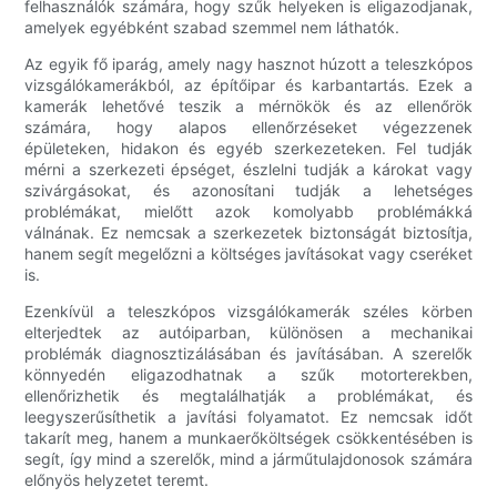
felhasználók számára, hogy szűk helyeken is eligazodjanak,
amelyek egyébként szabad szemmel nem láthatók.
Az egyik fő iparág, amely nagy hasznot húzott a teleszkópos
vizsgálókamerákból, az építőipar és karbantartás. Ezek a
kamerák lehetővé teszik a mérnökök és az ellenőrök
számára, hogy alapos ellenőrzéseket végezzenek
épületeken, hidakon és egyéb szerkezeteken. Fel tudják
mérni a szerkezeti épséget, észlelni tudják a károkat vagy
szivárgásokat, és azonosítani tudják a lehetséges
problémákat, mielőtt azok komolyabb problémákká
válnának. Ez nemcsak a szerkezetek biztonságát biztosítja,
hanem segít megelőzni a költséges javításokat vagy cseréket
is.
Ezenkívül a teleszkópos vizsgálókamerák széles körben
elterjedtek az autóiparban, különösen a mechanikai
problémák diagnosztizálásában és javításában. A szerelők
könnyedén eligazodhatnak a szűk motorterekben,
ellenőrizhetik és megtalálhatják a problémákat, és
leegyszerűsíthetik a javítási folyamatot. Ez nemcsak időt
takarít meg, hanem a munkaerőköltségek csökkentésében is
segít, így mind a szerelők, mind a járműtulajdonosok számára
előnyös helyzetet teremt.