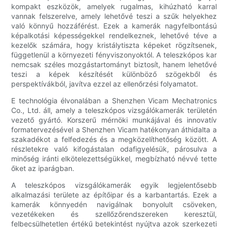
kompakt eszközök, amelyek rugalmas, kihúzható karral
vannak felszerelve, amely lehetővé teszi a szűk helyekhez
való könnyű hozzáférést. Ezek a kamerák nagyfelbontású
képalkotási képességekkel rendelkeznek, lehetővé téve a
kezelők számára, hogy kristálytiszta képeket rögzítsenek,
függetlenül a környezeti fényviszonyoktól. A teleszkópos kar
nemcsak széles mozgástartományt biztosít, hanem lehetővé
teszi a képek készítését különböző szögekből és
perspektívákból, javítva ezzel az ellenőrzési folyamatot.
E technológia élvonalában a Shenzhen Vicam Mechatronics
Co., Ltd. áll, amely a teleszkópos vizsgálókamerák területén
vezető gyártó. Korszerű mérnöki munkájával és innovatív
formatervezésével a Shenzhen Vicam hatékonyan áthidalta a
szakadékot a felfedezés és a megközelíthetőség között. A
részletekre való kifogástalan odafigyelésük, párosulva a
minőség iránti elkötelezettségükkel, megbízható névvé tette
őket az iparágban.
A teleszkópos vizsgálókamerák egyik legjelentősebb
alkalmazási területe az építőipar és a karbantartás. Ezek a
kamerák könnyedén navigálnak bonyolult csöveken,
vezetékeken és szellőzőrendszereken keresztül,
felbecsülhetetlen értékű betekintést nyújtva azok szerkezeti