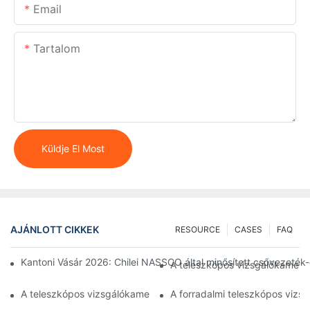
Email
Tartalom
Küldje El Most
AJÁNLOTT CIKKEK
RESOURCE
CASES
FAQ
Kantoni Vásár 2026: Chilei NASSCO által minősített csővezeté
A teleszkópos vizsgálókamerá
A teleszkópos vizsgálókamerák csodáinak bemutatása: Egy forr
A forradalmi teleszkópos vizs