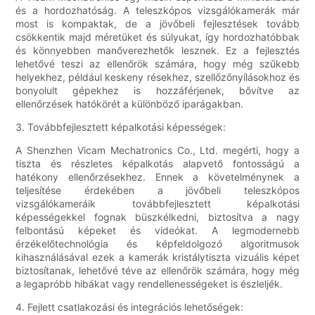
és a hordozhatóság. A teleszkópos vizsgálókamerák már
most is kompaktak, de a jövőbeli fejlesztések tovább
csökkentik majd méretüket és súlyukat, így hordozhatóbbak
és könnyebben manőverezhetők lesznek. Ez a fejlesztés
lehetővé teszi az ellenőrök számára, hogy még szűkebb
helyekhez, például keskeny résekhez, szellőzőnyílásokhoz és
bonyolult gépekhez is hozzáférjenek, bővítve az
ellenőrzések hatókörét a különböző iparágakban.
3. Továbbfejlesztett képalkotási képességek:
A Shenzhen Vicam Mechatronics Co., Ltd. megérti, hogy a
tiszta és részletes képalkotás alapvető fontosságú a
hatékony ellenőrzésekhez. Ennek a követelménynek a
teljesítése érdekében a jövőbeli teleszkópos
vizsgálókameráik továbbfejlesztett képalkotási
képességekkel fognak büszkélkedni, biztosítva a nagy
felbontású képeket és videókat. A legmodernebb
érzékelőtechnológia és képfeldolgozó algoritmusok
kihasználásával ezek a kamerák kristálytiszta vizuális képet
biztosítanak, lehetővé téve az ellenőrök számára, hogy még
a legapróbb hibákat vagy rendellenességeket is észleljék.
4. Fejlett csatlakozási és integrációs lehetőségek: