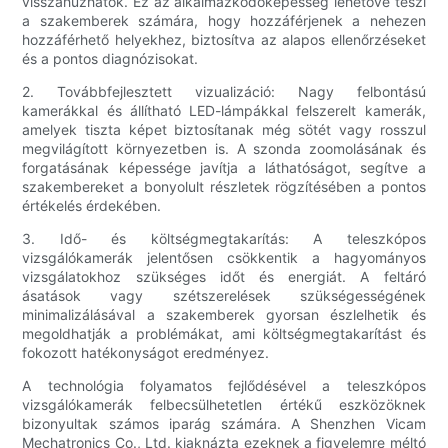
visszahúzhatók. Ez az alkalmazkodóképesség lehetővé teszi
a szakemberek számára, hogy hozzáférjenek a nehezen
hozzáférhető helyekhez, biztosítva az alapos ellenőrzéseket
és a pontos diagnózisokat.
2. Továbbfejlesztett vizualizáció: Nagy felbontású
kamerákkal és állítható LED-lámpákkal felszerelt kamerák,
amelyek tiszta képet biztosítanak még sötét vagy rosszul
megvilágított környezetben is. A szonda zoomolásának és
forgatásának képessége javítja a láthatóságot, segítve a
szakembereket a bonyolult részletek rögzítésében a pontos
értékelés érdekében.
3. Idő- és költségmegtakarítás: A teleszkópos
vizsgálókamerák jelentősen csökkentik a hagyományos
vizsgálatokhoz szükséges időt és energiát. A feltáró
ásatások vagy szétszerelések szükségességének
minimalizálásával a szakemberek gyorsan észlelhetik és
megoldhatják a problémákat, ami költségmegtakarítást és
fokozott hatékonyságot eredményez.
A technológia folyamatos fejlődésével a teleszkópos
vizsgálókamerák felbecsülhetetlen értékű eszközöknek
bizonyultak számos iparág számára. A Shenzhen Vicam
Mechatronics Co., Ltd. kiaknázta ezeknek a figyelemre méltó