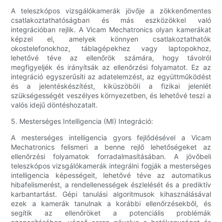
A teleszkópos vizsgálókamerák jövője a zökkenőmentes
csatlakoztathatóságban és más eszközökkel való
integrációban rejlik. A Vicam Mechatronics olyan kamerákat
képzel el, amelyek könnyen csatlakoztathatók
okostelefonokhoz, táblagépekhez vagy laptopokhoz,
lehetővé téve az ellenőrök számára, hogy távolról
megfigyeljék és irányítsák az ellenőrzési folyamatot. Ez az
integráció egyszerűsíti az adatelemzést, az együttműködést
és a jelentéskészítést, kiküszöböli a fizikai jelenlét
szükségességét veszélyes környezetben, és lehetővé teszi a
valós idejű döntéshozatalt.
5. Mesterséges Intelligencia (MI) Integráció:
A mesterséges intelligencia gyors fejlődésével a Vicam
Mechatronics felismeri a benne rejlő lehetőségeket az
ellenőrzési folyamatok forradalmasításában. A jövőbeli
teleszkópos vizsgálókamerák integrálni fogják a mesterséges
intelligencia képességeit, lehetővé téve az automatikus
hibafelismerést, a rendellenességek észlelését és a prediktív
karbantartást. Gépi tanulási algoritmusok kihasználásával
ezek a kamerák tanulnak a korábbi ellenőrzésekből, és
segítik az ellenőröket a potenciális problémák