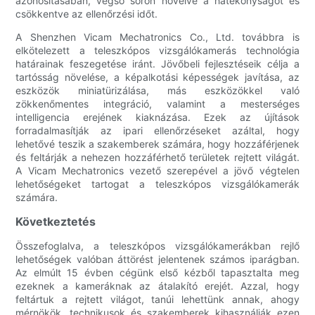
azonosításában, végső soron növelve a hatékonyságot és
csökkentve az ellenőrzési időt.
A Shenzhen Vicam Mechatronics Co., Ltd. továbbra is
elkötelezett a teleszkópos vizsgálókamerás technológia
határainak feszegetése iránt. Jövőbeli fejlesztéseik célja a
tartósság növelése, a képalkotási képességek javítása, az
eszközök miniatürizálása, más eszközökkel való
zökkenőmentes integráció, valamint a mesterséges
intelligencia erejének kiaknázása. Ezek az újítások
forradalmasítják az ipari ellenőrzéseket azáltal, hogy
lehetővé teszik a szakemberek számára, hogy hozzáférjenek
és feltárják a nehezen hozzáférhető területek rejtett világát.
A Vicam Mechatronics vezető szerepével a jövő végtelen
lehetőségeket tartogat a teleszkópos vizsgálókamerák
számára.
Következtetés
Összefoglalva, a teleszkópos vizsgálókamerákban rejlő
lehetőségek valóban áttörést jelentenek számos iparágban.
Az elmúlt 15 évben cégünk első kézből tapasztalta meg
ezeknek a kameráknak az átalakító erejét. Azzal, hogy
feltártuk a rejtett világot, tanúi lehettünk annak, ahogy
mérnökök, technikusok és szakemberek kihasználják ezen