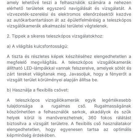
amely lehetővé teszi a felhasználók számára a nehezen
elérhető területek egyszerű navigálását és vizsgálatát. A
vízvezeték-szerelési és elektromos ellenőrzésektől kezdve
az autókarbantartáson át az épületfelmérésig a teleszkópos
vizsgálókamerák alkalmazási területei végtelenek.
2. Tippek a sikeres teleszkópos vizsgálatokhoz:
a) A világítás kulcsfontosságú:
A tiszta és részletes képek készítéséhez elengedhetetlen a
megfelelő megvilágítás. A teleszkópos vizsgálókamerák
állítható LED-lámpákkal vannak felszerelve, amelyek sötét és
zárt tereket világítanak meg. Javasoljuk, hogy a fényerőt a
vizsgált terület körülményei alapján állítsa be.
b) Használja a flexibilis csövet:
A teleszkópos vizsgálókamerák egyik legértékesebb
tulajdonsága a rugalmas cső. Rugalmasságának
köszönhetően a felhasználók sarkok, akadályok és szűk
helyek körül is manőverezhetnek, 360 fokos rálátást
biztosítva a vizsgált területre. A flexibilis cső használatakor
elengedhetetlen, hogy egyenesen tartsa az optimális
képminőség érdekében.