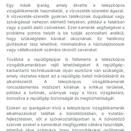
Egy másik iparág, amely átvette a teleszkópos
vizsgálókamerák használatát, a vízvezeték-szerelési ágazat.
A vízvezeték-szerelők gyakran találkoznak dugulással vagy
szivárgással nehezen elérhető helyeken, például a falakban
vagy a padló alatti csövekben. Ezen kamerák segítségével a
probléma pontos helyét is be tudják azonosítani anélkül,
hogy szükségtelen károkat okoznának. Ez hatékony
javításokat tesz lehetővé, minimalizálva a háztulajdonosok
vagy vállalkozások számára okozott zavarokat.
Továbbá a repülőgépipar is felismerte a teleszkópos
vizsgálókamerákban rejlő lehetőségeket. A repülőgép-
karbantartó technikusoknak olyan eszközre van szükségük,
amely részletes képet ad a repülőgép belső működéséről és
alkatrészeiről. A teleszkópos vizsgálókamerák
roncsolásmentes módszert kínálnak a kritikus területek,
például a turbinák, szárnyak vagy a törzs vizsgálatára,
biztosítva a repülőgép biztonságát és megbízhatóságát.
Ezeken az iparágakon kívül a teleszkópos vizsgálókamerák
alkalmazásokat találtak a bűnüldözésben, a kutatás-
fejlesztésben, sőt a szórakoztatóiparban is. A bűnüldöző
szervek ezeket a kamerákat megfigyelési célokra használják,
lehetővé téve számukra, hogy bizonyítékokat gyűjtsenek