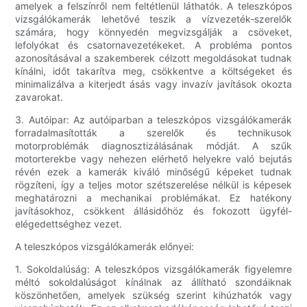
amelyek a felszínről nem feltétlenül láthatók. A teleszkópos
vizsgálókamerák lehetővé teszik a vízvezeték-szerelők
számára, hogy könnyedén megvizsgálják a csöveket,
lefolyókat és csatornavezetékeket. A probléma pontos
azonosításával a szakemberek célzott megoldásokat tudnak
kínálni, időt takarítva meg, csökkentve a költségeket és
minimalizálva a kiterjedt ásás vagy invazív javítások okozta
zavarokat.
3. Autóipar: Az autóiparban a teleszkópos vizsgálókamerák
forradalmasították a szerelők és technikusok
motorproblémák diagnosztizálásának módját. A szűk
motorterekbe vagy nehezen elérhető helyekre való bejutás
révén ezek a kamerák kiváló minőségű képeket tudnak
rögzíteni, így a teljes motor szétszerelése nélkül is képesek
meghatározni a mechanikai problémákat. Ez hatékony
javításokhoz, csökkent állásidőhöz és fokozott ügyfél-
elégedettséghez vezet.
A teleszkópos vizsgálókamerák előnyei:
1. Sokoldalúság: A teleszkópos vizsgálókamerák figyelemre
méltó sokoldalúságot kínálnak az állítható szondáiknak
köszönhetően, amelyek szükség szerint kihúzhatók vagy