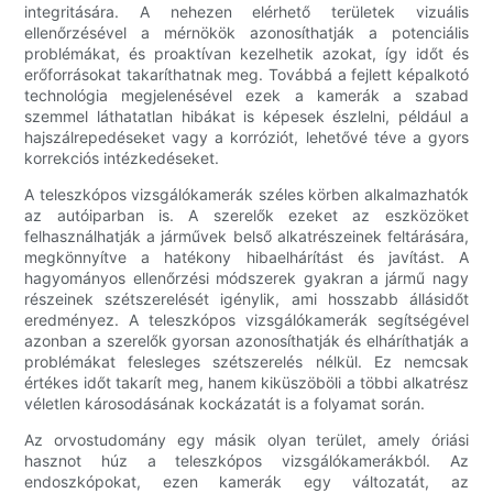
integritására. A nehezen elérhető területek vizuális
ellenőrzésével a mérnökök azonosíthatják a potenciális
problémákat, és proaktívan kezelhetik azokat, így időt és
erőforrásokat takaríthatnak meg. Továbbá a fejlett képalkotó
technológia megjelenésével ezek a kamerák a szabad
szemmel láthatatlan hibákat is képesek észlelni, például a
hajszálrepedéseket vagy a korróziót, lehetővé téve a gyors
korrekciós intézkedéseket.
A teleszkópos vizsgálókamerák széles körben alkalmazhatók
az autóiparban is. A szerelők ezeket az eszközöket
felhasználhatják a járművek belső alkatrészeinek feltárására,
megkönnyítve a hatékony hibaelhárítást és javítást. A
hagyományos ellenőrzési módszerek gyakran a jármű nagy
részeinek szétszerelését igénylik, ami hosszabb állásidőt
eredményez. A teleszkópos vizsgálókamerák segítségével
azonban a szerelők gyorsan azonosíthatják és elháríthatják a
problémákat felesleges szétszerelés nélkül. Ez nemcsak
értékes időt takarít meg, hanem kiküszöböli a többi alkatrész
véletlen károsodásának kockázatát is a folyamat során.
Az orvostudomány egy másik olyan terület, amely óriási
hasznot húz a teleszkópos vizsgálókamerákból. Az
endoszkópokat, ezen kamerák egy változatát, az