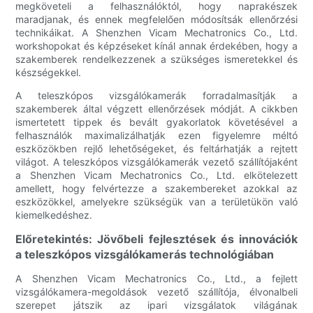
megköveteli a felhasználóktól, hogy naprakészek
maradjanak, és ennek megfelelően módosítsák ellenőrzési
technikáikat. A Shenzhen Vicam Mechatronics Co., Ltd.
workshopokat és képzéseket kínál annak érdekében, hogy a
szakemberek rendelkezzenek a szükséges ismeretekkel és
készségekkel.
A teleszkópos vizsgálókamerák forradalmasítják a
szakemberek által végzett ellenőrzések módját. A cikkben
ismertetett tippek és bevált gyakorlatok követésével a
felhasználók maximalizálhatják ezen figyelemre méltó
eszközökben rejlő lehetőségeket, és feltárhatják a rejtett
világot. A teleszkópos vizsgálókamerák vezető szállítójaként
a Shenzhen Vicam Mechatronics Co., Ltd. elkötelezett
amellett, hogy felvértezze a szakembereket azokkal az
eszközökkel, amelyekre szükségük van a területükön való
kiemelkedéshez.
Előretekintés: Jövőbeli fejlesztések és innovációk
a teleszkópos vizsgálókamerás technológiában
A Shenzhen Vicam Mechatronics Co., Ltd., a fejlett
vizsgálókamera-megoldások vezető szállítója, élvonalbeli
szerepet játszik az ipari vizsgálatok világának