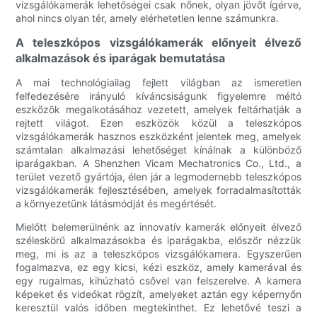
vizsgálókamerák lehetőségei csak nőnek, olyan jövőt ígérve,
ahol nincs olyan tér, amely elérhetetlen lenne számunkra.
A teleszkópos vizsgálókamerák előnyeit élvező
alkalmazások és iparágak bemutatása
A mai technológiailag fejlett világban az ismeretlen
felfedezésére irányuló kíváncsiságunk figyelemre méltó
eszközök megalkotásához vezetett, amelyek feltárhatják a
rejtett világot. Ezen eszközök közül a teleszkópos
vizsgálókamerák hasznos eszközként jelentek meg, amelyek
számtalan alkalmazási lehetőséget kínálnak a különböző
iparágakban. A Shenzhen Vicam Mechatronics Co., Ltd., a
terület vezető gyártója, élen jár a legmodernebb teleszkópos
vizsgálókamerák fejlesztésében, amelyek forradalmasították
a környezetünk látásmódját és megértését.
Mielőtt belemerülnénk az innovatív kamerák előnyeit élvező
széleskörű alkalmazásokba és iparágakba, először nézzük
meg, mi is az a teleszkópos vizsgálókamera. Egyszerűen
fogalmazva, ez egy kicsi, kézi eszköz, amely kamerával és
egy rugalmas, kihúzható csővel van felszerelve. A kamera
képeket és videókat rögzít, amelyeket aztán egy képernyőn
keresztül valós időben megtekinthet. Ez lehetővé teszi a