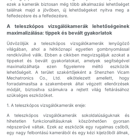
ezek a kamerák biztosan még több alkalmazási lehetőséget
találnak majd a jövőben, új lehetőségeket nyitva meg a
felfedezésre és a felfedezésre.
A teleszkópos vizsgálókamerák lehetőségeinek
maximalizálása: tippek és bevált gyakorlatok
Üdvözöljük a teleszkópos vizsgálókamerák lenyűgöző
világában, ahol a hétköznapi egyetlen gombnyomással
rendkívülivé válik. Ebben a cikkben megvizsgáljuk azokat a
tippeket és bevált gyakorlatokat, amelyek segítségével
maximalizálhatja ezen figyelemre méltó eszközök
lehetőségeit. A terület szakértőjeként a Shenzhen Vicam
Mechatronics Co., Ltd. elkötelezett amellett, hogy
forradalmasítsa a szakemberek által végzett ellenőrzések
módját, biztosítva számukra a rejtett világ feltárásához
szükséges eszközöket.
1. A teleszkópos vizsgálókamerák ereje:
A teleszkópos vizsgálókamerák sokoldalúságuknak és
hihetetlen funkcionalitásuknak köszönhetően gyorsan
népszerűvé váltak. Ezek az eszközök egy rugalmas csőből,
egy nagy felbontású kamerából és egy kézi kijelzőből állnak,