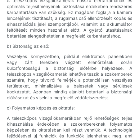
A teleszkópos vizsgálókamerák hosszú élettartamának és
optimális teljesítményének biztosítása érdekében rendszeres
karbantartásra van szükség. Ez magában foglalja a kamera
lencséjének tisztítását, a rugalmas cső ellenőrzését kopás és
elhasználódás jelei szempontjából, valamint az akkumulátor
feltöltését minden használat előtt. A gyártó utasításainak
betartása elengedhetetlen a megfelelő karbantartáshoz.
b) Biztonság az első:
Veszélyes környezetben, például elektromos panelekben
vagy zárt terekben végzett ellenőrzések során
kulcsfontosságú a biztonság előtérbe helyezése. A
teleszkópos vizsgálókamerák lehetővé teszik a szakemberek
számára, hogy távolról felmérjék a potenciálisan veszélyes
területeket, minimalizálva a balesetek vagy sérülések
kockázatát. Azonban mindig ajánlott betartani a biztonsági
előírásokat és viselni a megfelelő védőfelszerelést.
c) Folyamatos képzés és oktatás:
A teleszkópos vizsgálókamerákban rejlő lehetőségek teljes
kihasználása érdekében a szakembereknek folyamatos
képzésben és oktatásban kell részt venniük. A technológia
fejlődésével új funkciók és funkciók jelenhetnek meg, ami