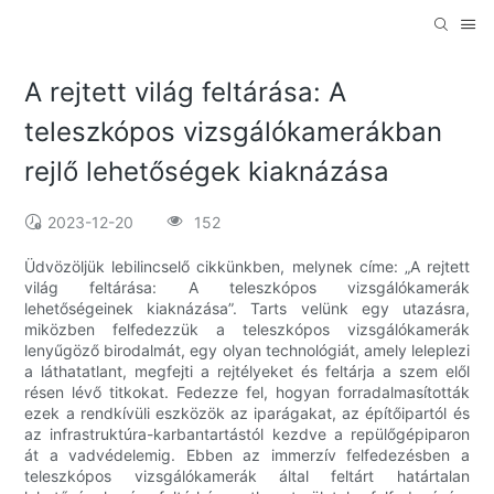
A rejtett világ feltárása: A
teleszkópos vizsgálókamerákban
rejlő lehetőségek kiaknázása
2023-12-20
152
Üdvözöljük lebilincselő cikkünkben, melynek címe: „A rejtett
világ feltárása: A teleszkópos vizsgálókamerák
lehetőségeinek kiaknázása”. Tarts velünk egy utazásra,
miközben felfedezzük a teleszkópos vizsgálókamerák
lenyűgöző birodalmát, egy olyan technológiát, amely leleplezi
a láthatatlant, megfejti a rejtélyeket és feltárja a szem elől
résen lévő titkokat. Fedezze fel, hogyan forradalmasították
ezek a rendkívüli eszközök az iparágakat, az építőipartól és
az infrastruktúra-karbantartástól kezdve a repülőgépiparon
át a vadvédelemig. Ebben az immerzív felfedezésben a
teleszkópos vizsgálókamerák által feltárt határtalan