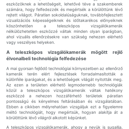
eszközöknek a lehetőségeit, lehetővé téve a szakemberek
számára, hogy felfedezzék és megértsék a körülöttünk lévő
rejtett világot. Páratlan sokoldalúságuknak, továbbfejlesztett
vizualizációs képességeiknek és időtakarékos előnyeiknek
köszönhetően a teleszkópos vizsgálókamerák
nélkülözhetetlen eszközzé váltak minden olyan iparágban,
ahol vizuális ellenőrzésekre van szükség nehezen elérhető
vagy veszélyes helyeken.
A teleszkópos vizsgálókamerák mögött rejlő
élvonalbeli technológia felfedezése
A mai gyorsan fejlődő technológiai környezetben az ellenőrző
kamerák terén elért fejlesztések forradalmasították a
különféle iparágakat, és a lehetőségek világát nyitották meg.
Az ezen a területen elérhető legmodernebb technológiák
közül a teleszkópos vizsgálókamerák váltak hatékony
eszközzé a nehezen hozzáférhető területek páratlan
pontosságú és kényelmes feltárásában és vizsgálatában.
Ebben a cikkben mélyrehatóan vizsgáljuk ezt a figyelemre
méltó technológiát, hogy megértsük, hogyan alakítja át a
körülöttünk lévő világról alkotott képünket.
A teleszkópos vizsgálókamerák, ahogy a nevük is sugallja,