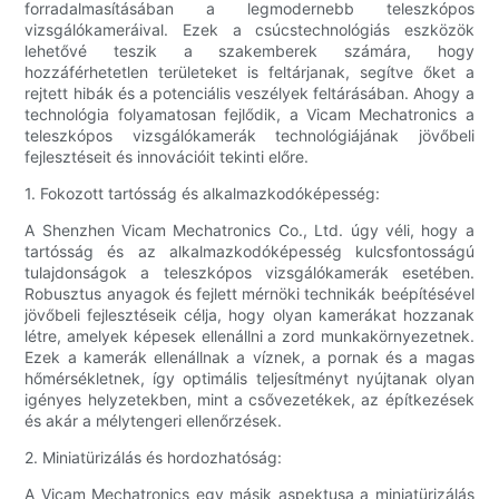
forradalmasításában a legmodernebb teleszkópos
vizsgálókameráival. Ezek a csúcstechnológiás eszközök
lehetővé teszik a szakemberek számára, hogy
hozzáférhetetlen területeket is feltárjanak, segítve őket a
rejtett hibák és a potenciális veszélyek feltárásában. Ahogy a
technológia folyamatosan fejlődik, a Vicam Mechatronics a
teleszkópos vizsgálókamerák technológiájának jövőbeli
fejlesztéseit és innovációit tekinti előre.
1. Fokozott tartósság és alkalmazkodóképesség:
A Shenzhen Vicam Mechatronics Co., Ltd. úgy véli, hogy a
tartósság és az alkalmazkodóképesség kulcsfontosságú
tulajdonságok a teleszkópos vizsgálókamerák esetében.
Robusztus anyagok és fejlett mérnöki technikák beépítésével
jövőbeli fejlesztéseik célja, hogy olyan kamerákat hozzanak
létre, amelyek képesek ellenállni a zord munkakörnyezetnek.
Ezek a kamerák ellenállnak a víznek, a pornak és a magas
hőmérsékletnek, így optimális teljesítményt nyújtanak olyan
igényes helyzetekben, mint a csővezetékek, az építkezések
és akár a mélytengeri ellenőrzések.
2. Miniatürizálás és hordozhatóság:
A Vicam Mechatronics egy másik aspektusa a miniatürizálás