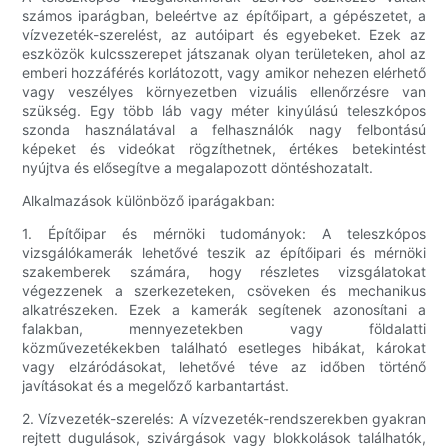
számos iparágban, beleértve az építőipart, a gépészetet, a
vízvezeték-szerelést, az autóipart és egyebeket. Ezek az
eszközök kulcsszerepet játszanak olyan területeken, ahol az
emberi hozzáférés korlátozott, vagy amikor nehezen elérhető
vagy veszélyes környezetben vizuális ellenőrzésre van
szükség. Egy több láb vagy méter kinyúlású teleszkópos
szonda használatával a felhasználók nagy felbontású
képeket és videókat rögzíthetnek, értékes betekintést
nyújtva és elősegítve a megalapozott döntéshozatalt.
Alkalmazások különböző iparágakban:
1. Építőipar és mérnöki tudományok: A teleszkópos
vizsgálókamerák lehetővé teszik az építőipari és mérnöki
szakemberek számára, hogy részletes vizsgálatokat
végezzenek a szerkezeteken, csöveken és mechanikus
alkatrészeken. Ezek a kamerák segítenek azonosítani a
falakban, mennyezetekben vagy földalatti
közművezetékekben található esetleges hibákat, károkat
vagy elzáródásokat, lehetővé téve az időben történő
javításokat és a megelőző karbantartást.
2. Vízvezeték-szerelés: A vízvezeték-rendszerekben gyakran
rejtett dugulások, szivárgások vagy blokkolások találhatók,