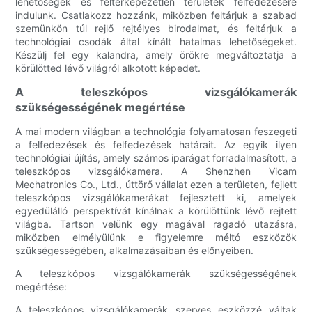
lehetőségek és feltérképezetlen területek felfedezésére
indulunk. Csatlakozz hozzánk, miközben feltárjuk a szabad
szemünkön túl rejlő rejtélyes birodalmat, és feltárjuk a
technológiai csodák által kínált hatalmas lehetőségeket.
Készülj fel egy kalandra, amely örökre megváltoztatja a
körülötted lévő világról alkotott képedet.
A teleszkópos vizsgálókamerák
szükségességének megértése
A mai modern világban a technológia folyamatosan feszegeti
a felfedezések és felfedezések határait. Az egyik ilyen
technológiai újítás, amely számos iparágat forradalmasított, a
teleszkópos vizsgálókamera. A Shenzhen Vicam
Mechatronics Co., Ltd., úttörő vállalat ezen a területen, fejlett
teleszkópos vizsgálókamerákat fejlesztett ki, amelyek
egyedülálló perspektívát kínálnak a körülöttünk lévő rejtett
világba. Tartson velünk egy magával ragadó utazásra,
miközben elmélyülünk e figyelemre méltó eszközök
szükségességében, alkalmazásaiban és előnyeiben.
A teleszkópos vizsgálókamerák szükségességének
megértése:
A teleszkópos vizsgálókamerák szerves eszközzé váltak