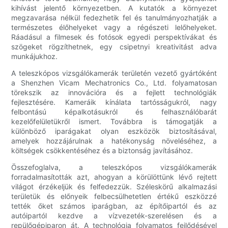
kihívást jelentő környezetben. A kutatók a környezet
megzavarása nélkül fedezhetik fel és tanulmányozhatják a
természetes élőhelyeket vagy a régészeti lelőhelyeket.
Ráadásul a filmesek és fotósok egyedi perspektívákat és
szögeket rögzíthetnek, egy csipetnyi kreativitást adva
munkájukhoz.
A teleszkópos vizsgálókamerák területén vezető gyártóként
a Shenzhen Vicam Mechatronics Co., Ltd. folyamatosan
törekszik az innovációra és a fejlett technológiák
fejlesztésére. Kameráik kínálata tartósságukról, nagy
felbontású képalkotásukról és felhasználóbarát
kezelőfelületükről ismert. Továbbra is támogatják a
különböző iparágakat olyan eszközök biztosításával,
amelyek hozzájárulnak a hatékonyság növeléséhez, a
költségek csökkentéséhez és a biztonság javításához.
Összefoglalva, a teleszkópos vizsgálókamerák
forradalmasították azt, ahogyan a körülöttünk lévő rejtett
világot érzékeljük és felfedezzük. Széleskörű alkalmazási
területük és előnyeik felbecsülhetetlen értékű eszközzé
tették őket számos iparágban, az építőipartól és az
autóipartól kezdve a vízvezeték-szerelésen és a
repülőgépiparon át. A technológia folyamatos fejlődésével