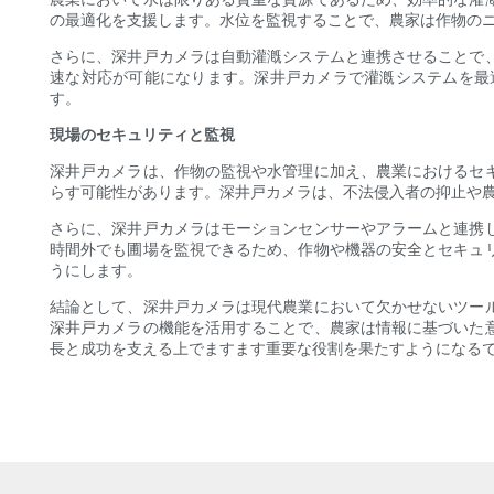
の最適化を支援します。水位を監視することで、農家は作物の
さらに、深井戸カメラは自動灌漑システムと連携させることで
速な対応が可能になります。深井戸カメラで灌漑システムを最
す。
現場のセキュリティと監視
深井戸カメラは、作物の監視や水管理に加え、農業におけるセ
らす可能性があります。深井戸カメラは、不法侵入者の抑止や
さらに、深井戸カメラはモーションセンサーやアラームと連携
時間外でも圃場を監視できるため、作物や機器の安全とセキュ
うにします。
結論として、深井戸カメラは現代農業において欠かせないツー
深井戸カメラの機能を活用することで、農家は情報に基づいた
長と成功を支える上でますます重要な役割を果たすようになる