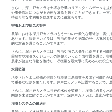
さらに、深井戸カメラは土壌水分量のリアルタイムデータを提
や養分流出につながる過剰な灌漑を防ぐことができます。一方
持続可能な水利用を促進するのに役立ちます。
害虫および病気の管理
農業における深井戸カメラのもう一つの一般的な用途は、害虫
あります。深井戸カメラは、害虫の蔓延や病気の発生の兆候を
的な対策を講じることができます。
さらに、深井戸カメラには、害虫や病気の発生に寄与する可能
薬散布や灌漑スケジュールの調整といった予防措置を講じ、害
農家が健全な作物を維持し、収穫量を最大限に高めるのに役立
水質監視
汚染された水は植物の健康と収穫量に悪影響を及ぼす可能性が
て重要な役割を果たします。井戸にカメラを設置することで、
さらに、深井戸カメラは井戸の水位を監視し、灌漑に必要な水
問題を未然に防ぐことができます。深井戸カメラは、農家が水
灌漑システムの最適化
農業において水は限りある貴重な資源であるため、効率的な灌