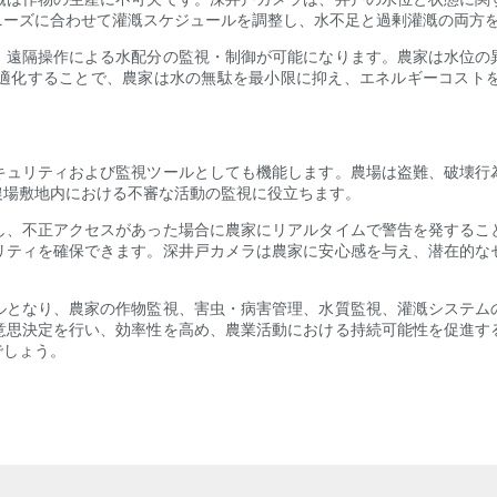
ニーズに合わせて灌漑スケジュールを調整し、水不足と過剰灌漑の両方
、遠隔操作による水配分の監視・制御が可能になります。農家は水位の
適化することで、農家は水の無駄を最小限に抑え、エネルギーコスト
キュリティおよび監視ツールとしても機能します。農場は盗難、破壊行
農場敷地内における不審な活動の監視に役立ちます。
し、不正アクセスがあった場合に農家にリアルタイムで警告を発するこ
リティを確保できます。深井戸カメラは農家に安心感を与え、潜在的な
ルとなり、農家の作物監視、害虫・病害管理、水質監視、灌漑システム
意思決定を行い、効率性を高め、農業活動における持続可能性を促進す
でしょう。