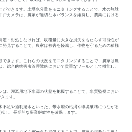
とができます。土壌水分量をモニタリングすることで、水の無駄
井戸カメラは、農家が適切な水バランスを維持し、農業における
特定・対処しなければ、収穫量に大きな損失をもたらす可能性が
に発見することで、農家は被害を軽減し、作物を守るための積極
載できます。これらの状況をモニタリングすることで、農家は農
は、総合的病害虫管理戦略において貴重なツールとして機能し、
ラは、灌漑用地下水源の状態を把握することで、水質監視におい
できます。
水不足や過剰揚水といった、帯水層の枯渇や環境破壊につながる
貢献し、長期的な事業継続性を確保します。
するリアルタイムデータを提供することで、農家の灌漑システム