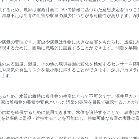
供するため、農家は灌漑計画について情報に基づいた意思決定を行うこ
、灌漑不足は生育の阻害や収量の減少につながる可能性があります。深
や病気の管理です。害虫や病気は作物に大きな被害をもたらし、迅速に
監視するために、圃場に戦略的に設置することができます。問題を早期
性のある温度、湿度、その他の環境要因の変化を検知するセンサーを搭
虫や病気の発生リスクを最小限に抑えることができます。深井戸カメラ
ちます。
あるため、水質の維持は農作物の生産にとって不可欠です。深井戸カメ
農家は堆積物の蓄積や変色といった汚染の兆候を目視で確認することが
の供給を確保するために使用できます。水位を追跡することで、農家は
質を効率的に監視・維持することを可能にし、持続可能な農業の実践に
漑は作物の生産に不可欠です。深井戸カメラは、井戸の水位と状態に関