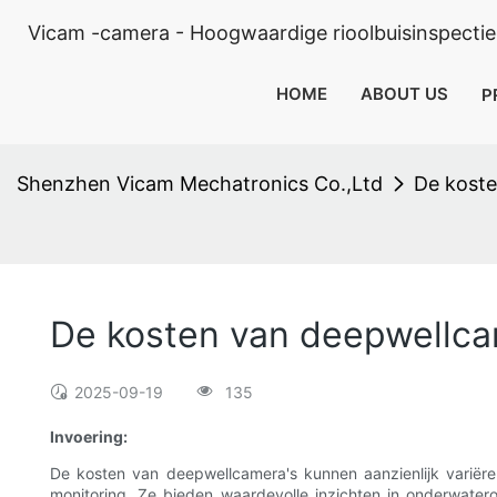
Vicam -camera - Hoogwaardige rioolbuisinspectie
HOME
ABOUT US
P
Shenzhen Vicam Mechatronics Co.,Ltd
De koste
De kosten van deepwellca
2025-09-19
135
Invoering:
De kosten van deepwellcamera's kunnen aanzienlijk variëren
monitoring. Ze bieden waardevolle inzichten in onderwate