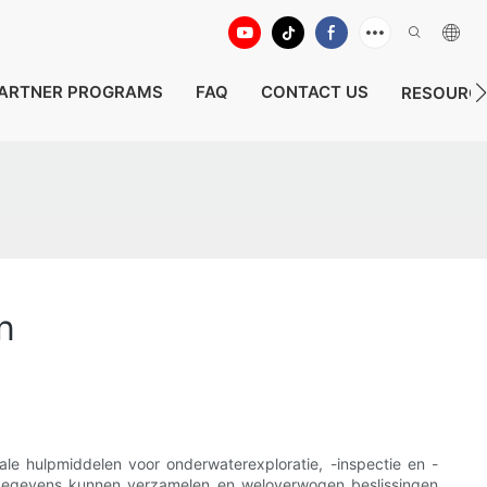
ARTNER PROGRAMS
FAQ
CONTACT US
RESOURC
n
ale hulpmiddelen voor onderwaterexploratie, -inspectie en -
s gegevens kunnen verzamelen en weloverwogen beslissingen