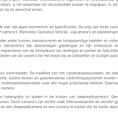
ert, is het essentieel om de potentiële kosten te begrijpen. In dit
n bij de aanschaf ervan.
lk met zijn eigen kenmerken en specificaties. De prijs van deze came
amera's (Remotely Operated Vehicle), valcamera's en pijpleidingin
nder water kunnen manoeuvreren en hoogwaardige beelden en video
 Valcamera's zijn daarentegen goedkoper en zijn ontworpen om 
 inspecteren van de binnenkant van leidingen en putten en beschikke
 kiezen van de camera die het beste bij uw behoeften en budget past
s beïnvloeden. De kwaliteit van het camerabeeldsysteem, de dieptecl
tie, betere lenzen en geavanceerde verlichtingssystemen kosten d
e onderwaterexploraties vaak een hoger prijskaartje hebben. Daarn
e camera.
n belangrijke rol spelen in de kosten van deepwellcamera's. Ge
ten. Deze camera's zijn echter vaak betrouwbaarder en worden gele
 van een deepwellcamera en een camera te kiezen die de beste waar