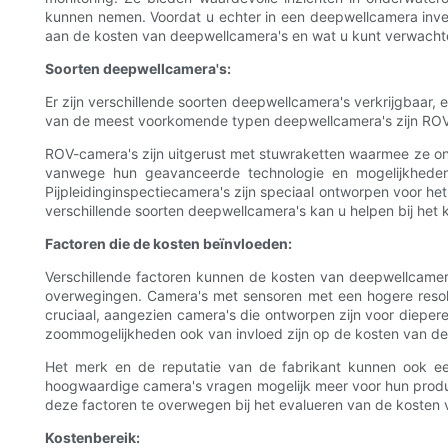
kunnen nemen. Voordat u echter in een deepwellcamera investe
aan de kosten van deepwellcamera's en wat u kunt verwachte
Soorten deepwellcamera's:
Er zijn verschillende soorten deepwellcamera's verkrijgbaar, e
van de meest voorkomende typen deepwellcamera's zijn ROV-c
ROV-camera's zijn uitgerust met stuwraketten waarmee ze o
vanwege hun geavanceerde technologie en mogelijkheden.
Pijpleidinginspectiecamera's zijn speciaal ontworpen voor het
verschillende soorten deepwellcamera's kan u helpen bij het
Factoren die de kosten beïnvloeden:
Verschillende factoren kunnen de kosten van deepwellcamera'
overwegingen. Camera's met sensoren met een hogere resolu
cruciaal, aangezien camera's die ontworpen zijn voor dieper
zoommogelijkheden ook van invloed zijn op de kosten van d
Het merk en de reputatie van de fabrikant kunnen ook ee
hoogwaardige camera's vragen mogelijk meer voor hun produc
deze factoren te overwegen bij het evalueren van de kosten
Kostenbereik: