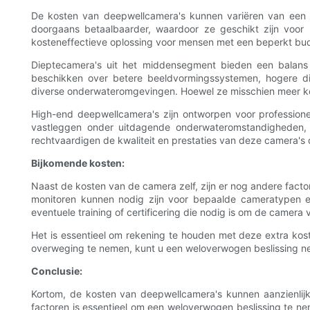
De kosten van deepwellcamera's kunnen variëren van een paa
doorgaans betaalbaarder, waardoor ze geschikt zijn voor 
kosteneffectieve oplossing voor mensen met een beperkt bu
Dieptecamera's uit het middensegment bieden een balans t
beschikken over betere beeldvormingssystemen, hogere die
diverse onderwateromgevingen. Hoewel ze misschien meer ko
High-end deepwellcamera's zijn ontworpen voor professione
vastleggen onder uitdagende onderwateromstandigheden, w
rechtvaardigen de kwaliteit en prestaties van deze camera's 
Bijkomende kosten:
Naast de kosten van de camera zelf, zijn er nog andere fac
monitoren kunnen nodig zijn voor bepaalde cameratypen 
eventuele training of certificering die nodig is om de camera v
Het is essentieel om rekening te houden met deze extra koste
overweging te nemen, kunt u een weloverwogen beslissing n
Conclusie:
Kortom, de kosten van deepwellcamera's kunnen aanzienlijk v
factoren is essentieel om een ​​weloverwogen beslissing te n