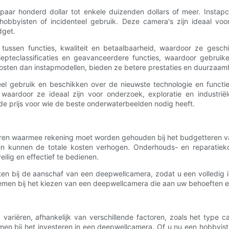
r honderd dollar tot enkele duizenden dollars of meer. Instapcam
hobbyisten of incidenteel gebruik. Deze camera's zijn ideaal vo
dget.
ussen functies, kwaliteit en betaalbaarheid, waardoor ze geschi
pteclassificaties en geavanceerdere functies, waardoor gebruike
sten dan instapmodellen, bieden ze betere prestaties en duurzaam
el gebruik en beschikken over de nieuwste technologie en functi
aardoor ze ideaal zijn voor onderzoek, exploratie en industriël
de prijs voor wie de beste onderwaterbeelden nodig heeft.
toren waarmee rekening moet worden gehouden bij het budgetteren v
en kunnen de totale kosten verhogen. Onderhouds- en reparatie
eilig en effectief te bedienen.
n bij de aanschaf van een deepwellcamera, zodat u een volledig inz
emen bij het kiezen van een deepwellcamera die aan uw behoeften e
ariëren, afhankelijk van verschillende factoren, zoals het type ca
emen bij het investeren in een deepwellcamera. Of u nu een hobbyist,