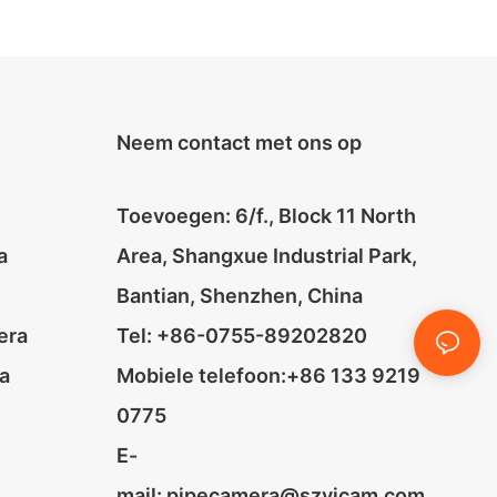
Neem contact met ons op
Toevoegen: 6/f., Block 11 North
a
Area, Shangxue Industrial Park,
Bantian, Shenzhen, China
era
Tel: +86-0755-89202820
a
Mobiele telefoon:+86 133 9219
0775
E-
mail:
pipecamera@szvicam.com