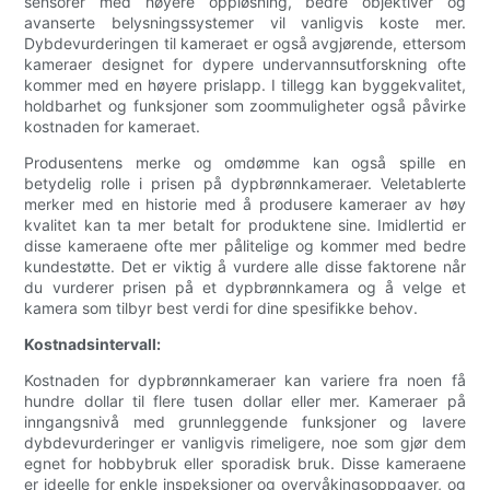
sensorer med høyere oppløsning, bedre objektiver og
avanserte belysningssystemer vil vanligvis koste mer.
Dybdevurderingen til kameraet er også avgjørende, ettersom
kameraer designet for dypere undervannsutforskning ofte
kommer med en høyere prislapp. I tillegg kan byggekvalitet,
holdbarhet og funksjoner som zoommuligheter også påvirke
kostnaden for kameraet.
Produsentens merke og omdømme kan også spille en
betydelig rolle i prisen på dypbrønnkameraer. Veletablerte
merker med en historie med å produsere kameraer av høy
kvalitet kan ta mer betalt for produktene sine. Imidlertid er
disse kameraene ofte mer pålitelige og kommer med bedre
kundestøtte. Det er viktig å vurdere alle disse faktorene når
du vurderer prisen på et dypbrønnkamera og å velge et
kamera som tilbyr best verdi for dine spesifikke behov.
Kostnadsintervall:
Kostnaden for dypbrønnkameraer kan variere fra noen få
hundre dollar til flere tusen dollar eller mer. Kameraer på
inngangsnivå med grunnleggende funksjoner og lavere
dybdevurderinger er vanligvis rimeligere, noe som gjør dem
egnet for hobbybruk eller sporadisk bruk. Disse kameraene
er ideelle for enkle inspeksjoner og overvåkingsoppgaver, og