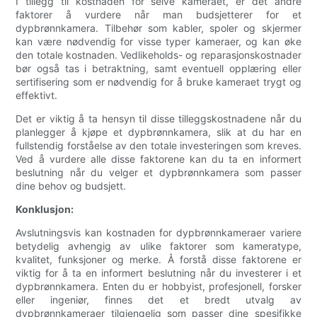
I tillegg til kostnaden for selve kameraet, er det andre
faktorer å vurdere når man budsjetterer for et
dypbrønnkamera. Tilbehør som kabler, spoler og skjermer
kan være nødvendig for visse typer kameraer, og kan øke
den totale kostnaden. Vedlikeholds- og reparasjonskostnader
bør også tas i betraktning, samt eventuell opplæring eller
sertifisering som er nødvendig for å bruke kameraet trygt og
effektivt.
Det er viktig å ta hensyn til disse tilleggskostnadene når du
planlegger å kjøpe et dypbrønnkamera, slik at du har en
fullstendig forståelse av den totale investeringen som kreves.
Ved å vurdere alle disse faktorene kan du ta en informert
beslutning når du velger et dypbrønnkamera som passer
dine behov og budsjett.
Konklusjon:
Avslutningsvis kan kostnaden for dypbrønnkameraer variere
betydelig avhengig av ulike faktorer som kameratype,
kvalitet, funksjoner og merke. Å forstå disse faktorene er
viktig for å ta en informert beslutning når du investerer i et
dypbrønnkamera. Enten du er hobbyist, profesjonell, forsker
eller ingeniør, finnes det et bredt utvalg av
dypbrønnkameraer tilgjengelig som passer dine spesifikke